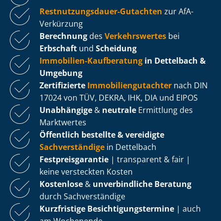
Rest­nut­zungs­dau­er-Gutachten
zur AfA-
Verkürzung
Berechnung
des
Verkehrswertes
bei
Erbschaft
und
Scheidung
Immobilien-Kaufberatung
in Dettelbach &
Umgebung
Zertifizierte
Im­mo­bi­li­en­gut­ach­ter
nach DIN
17024 von TÜV, DEKRA, IHK, DIA und EIPOS
Unabhängige
&
neutrale
Ermittlung des
Marktwertes
Öffentlich bestellte & vereidigte
Sachverständige
in Dettelbach
Fest­preis­ga­ran­tie
| transparent & fair |
keine versteckten Kosten
Kostenlose
&
unverbindliche Beratung
durch Sachverständige
Kurzfristige Be­sich­ti­gungs­ter­mi­ne
| auch
am Wochenende