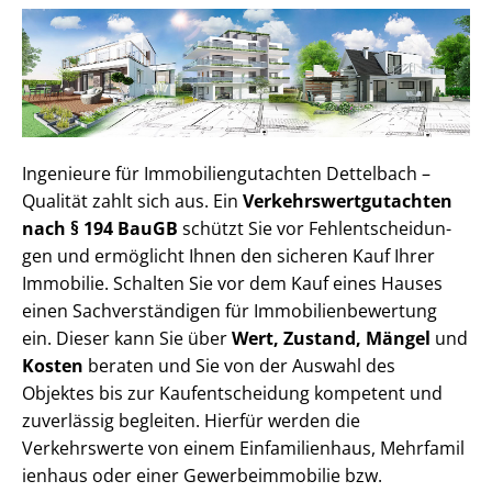
Ingenieure für Im­mo­bi­li­en­gut­ach­ten Dettelbach –
Qualität zahlt sich aus. Ein
Ver­kehrs­wert­gut­ach­ten
nach § 194 BauGB
schützt Sie vor Fehl­ent­schei­dun­
gen und ermöglicht Ihnen den sicheren Kauf Ihrer
Immobilie. Schalten Sie vor dem Kauf eines Hauses
einen Sach­ver­stän­di­gen für Im­mo­bi­li­en­be­wer­tung
ein. Dieser kann Sie über
Wert, Zustand, Mängel
und
Kosten
beraten und Sie von der Auswahl des
Objektes bis zur Kauf­ent­schei­dung kompetent und
zuverlässig begleiten. Hierfür werden die
Verkehrswerte von einem Einfamilienhaus, Mehr­fa­mi­l
i­en­haus oder einer Ge­wer­be­im­mo­bi­lie bzw.