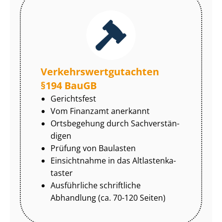
Ver­kehrs­wert­gut­ach­ten
§194 BauGB
Gerichtsfest
Vom Finanzamt anerkannt
Ortsbegehung durch Sach­ver­stän­
di­gen
Prüfung von Baulasten
Einsichtnahme in das Alt­las­ten­ka­
tas­ter
Ausführliche schriftliche
Abhandlung (ca. 70-120 Seiten)