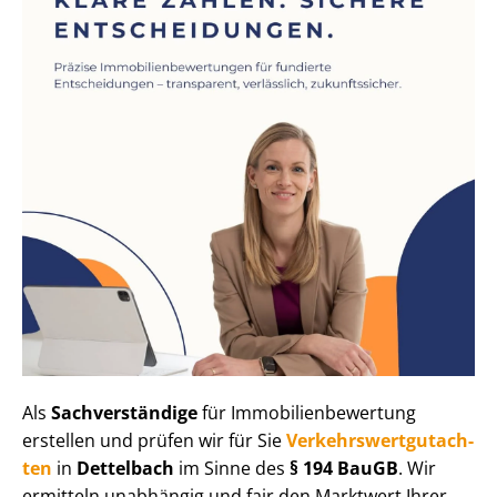
Als
Sachverständige
für Im­mo­bi­li­en­be­wer­tung
erstellen und prüfen wir für Sie
Ver­kehrs­wert­gut­ach­
ten
in
Dettelbach
im Sinne des
§ 194 BauGB
. Wir
ermitteln unabhängig und fair den Marktwert Ihrer