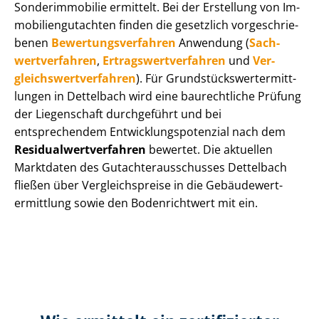
Sonderimmobilie ermittelt. Bei der Erstellung von Im­
mo­bi­li­en­gut­ach­ten finden die gesetzlich vor­ge­schrie­
be­nen
Be­wer­tungs­ver­fah­ren
Anwendung (
Sach­
wert­ver­fah­ren
,
Er­trags­wert­ver­fah­ren
und
Ver­
gleichs­wert­ver­fah­ren
). Für Grund­stücks­wert­ermitt­
lun­gen in Dettelbach wird eine baurechtliche Prüfung
der Liegenschaft durchgeführt und bei
entsprechendem Ent­wick­lungs­po­ten­zi­al nach dem
Re­si­du­al­wert­ver­fah­ren
bewertet. Die aktuellen
Marktdaten des Gut­ach­ter­aus­schus­ses Dettelbach
fließen über Ver­gleichs­prei­se in die Ge­bäu­de­wert­
ermitt­lung sowie den Bodenrichtwert mit ein.