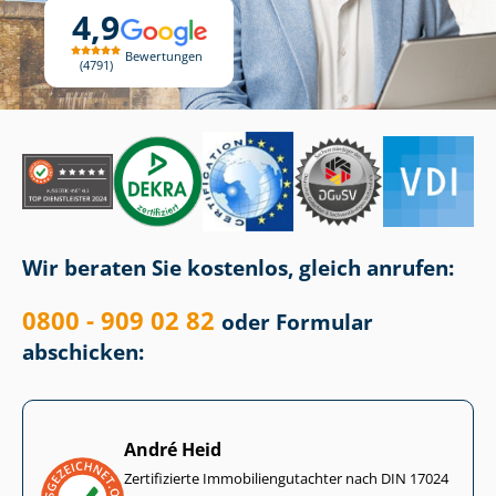
4,9
Bewertungen
4791
Wir beraten Sie kostenlos, gleich anrufen:
0800 - 909 02 82
oder Formular
abschicken:
André Heid
Zertifizierte Im­mo­bi­li­en­gut­ach­ter nach DIN 17024