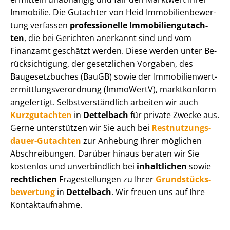
Immobilie. Die Gutachter von Heid Im­mo­bi­li­en­be­wer­
tung verfassen
professionelle Im­mo­bi­li­en­gut­ach­
ten
, die bei Gerichten anerkannt sind und vom
Finanzamt geschätzt werden. Diese werden unter Be­
rück­sich­ti­gung, der gesetzlichen Vorgaben, des
Baugesetzbuches (BauGB) sowie der Im­mo­bi­li­en­wert­
ermitt­lungs­ver­ord­nung (ImmoWertV), marktkonform
angefertigt. Selbst­ver­ständ­lich arbeiten wir auch
Kurzgutachten
in
Dettelbach
für private Zwecke aus.
Gerne unterstützen wir Sie auch bei
Rest­nut­zungs­
dau­er-Gutachten
zur Anhebung Ihrer möglichen
Abschreibungen. Darüber hinaus beraten wir Sie
kostenlos und unverbindlich bei
inhaltlichen
sowie
rechtlichen
Fragestellungen zu Ihrer
Grund­stücks­
be­wer­tung
in
Dettelbach
. Wir freuen uns auf Ihre
Kontaktaufnahme.