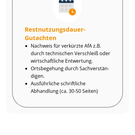
Rest­nut­zungs­dau­er-
Gutachten
Nachweis für verkürzte AfA z.B.
durch technischen Verschleiß oder
wirtschaftliche Entwertung.
Ortsbegehung durch Sach­ver­stän­
di­gen.
Ausführliche schriftliche
Abhandlung (ca. 30-50 Seiten)