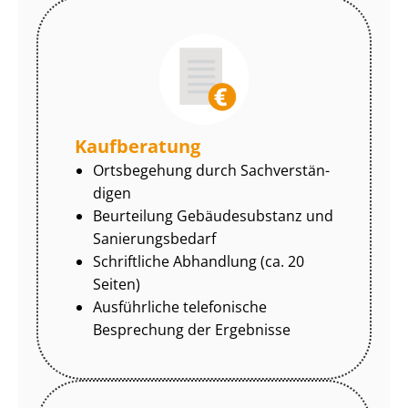
Kaufberatung
Ortsbegehung durch Sach­ver­stän­
di­gen
Beurteilung Gebäudesubstanz und
Sa­nie­rungs­be­darf
Schriftliche Abhandlung (ca. 20
Seiten)
Ausführliche telefonische
Besprechung der Ergebnisse