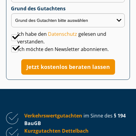
Grund des Gutachtens
Ich habe den
Datenschutz
gelesen und
verstanden.
Ich möchte den Newsletter abonnieren.
Jetzt kostenlos beraten lassen
Ver­kehrs­wert­gut­ach­ten
im Sinne des
§ 194
BauGB
Kurzgutachten Dettelbach