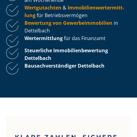
Wertgutachten
&
Im­mo­bi­li­en­wert­ermitt­
lung
für Be­triebs­ver­mö­gen
Bewertung von Ge­wer­be­im­mo­bi­li­en
in
Dettelbach
Wertermittlung
für das Finanzamt
Steuerliche Im­mo­bi­li­en­be­wer­tung
Dettelbach
Bau­sach­ver­stän­di­ger Dettelbach