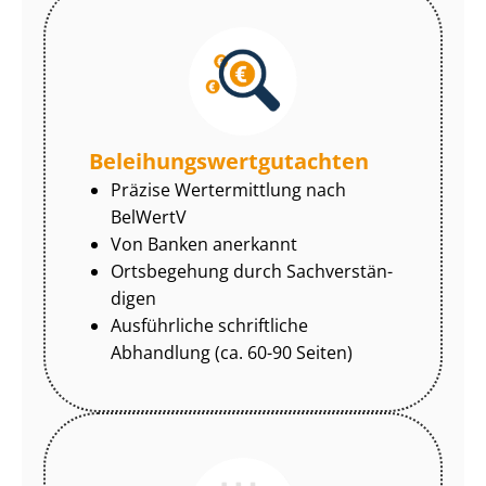
Be­lei­hungs­wert­gut­ach­ten
Präzise Wertermittlung nach
BelWertV
Von Banken anerkannt
Ortsbegehung durch Sach­ver­stän­
di­gen
Ausführliche schriftliche
Abhandlung (ca. 60-90 Seiten)