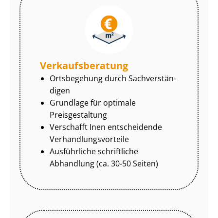
Ver­kaufs­be­ra­tung
Ortsbegehung durch Sach­ver­stän­
di­gen
Grundlage für optimale
Preisgestaltung
Verschafft Inen entscheidende
Ver­hand­lungs­vor­tei­le
Ausführliche schriftliche
Abhandlung (ca. 30-50 Seiten)