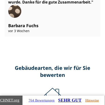
wurde. Danke für die gute Zusammenarbeit.
Barbara Fuchs
vor 3 Wochen
Gebäudearten, die wir für Sie
bewerten
SEHR GUT
ICHNET
.org
764 Bewertungen
Hinweise