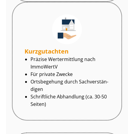
Kurzgutachten
Präzise Wertermittlung nach
ImmoWertV
Für private Zwecke
Ortsbegehung durch Sach­ver­stän­
di­gen
Schriftliche Abhandlung (ca. 30-50
Seiten)