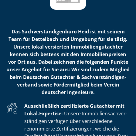
Das Sach­ver­stän­di­gen­bü­ro Heid ist mit seinem
Team für Dettelbach und Umgebung für sie tätig.
Unsere lokal versierten Im­mo­bi­li­en­gut­ach­ter
kennen sich bestens mit den Im­mo­bi­li­en­prei­sen
vor Ort aus. Dabei zeichnen die folgenden Punkte
unser Angebot für Sie aus: Wir sind zudem Mitglied
beim Deutschen Gutachter & Sach­ver­stän­di­gen­
ver­band sowie Fördermitglied beim Verein
deutscher Ingenieure.
Ausschließlich zertifizierte Gutachter mit
Lokal-Expertise:
Unsere Im­mo­bi­li­en­sach­ver­
stän­di­gen verfügen über verschiedene
renommierte Zer­ti­fi­zie­run­gen, welche die