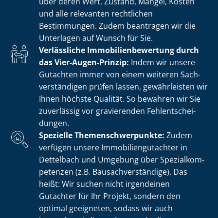
über deren Wert, Zustand, Mängel, Kosten
und alle relevanten rechtlichen
Bestimmungen. Zudem beantragen wir die
Unterlagen auf Wunsch für Sie.
Verlässliche Im­mo­bi­li­en­be­wer­tung durch
das Vier-Augen-Prinzip:
Indem wir unsere
Gutachten immer von einem weiteren Sach­
ver­stän­di­gen prüfen lassen, gewährleisten wir
Ihnen höchste Qualität. So bewahren wir Sie
zuverlässig vor gravierenden Fehl­ent­schei­
dun­gen.
Spezielle The­men­schwer­punk­te:
Zudem
verfügen unsere Im­mo­bi­li­en­gut­ach­ter in
Dettelbach und Umgebung über Spe­zi­al­kom­
pe­ten­zen (z.B. Bau­sach­ver­stän­di­ge). Das
heißt: Wir suchen nicht irgendeinen
Gutachter für Ihr Projekt, sondern den
optimal geeigneten, sodass wir auch