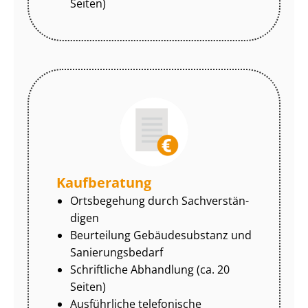
Seiten)
Kaufberatung
Ortsbegehung durch Sach­ver­stän­
di­gen
Beurteilung Gebäudesubstanz und
Sa­nie­rungs­be­darf
Schriftliche Abhandlung (ca. 20
Seiten)
Ausführliche telefonische