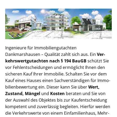
Ingenieure für Im­mo­bi­li­en­gut­ach­ten
Dankmarshausen – Qualität zahlt sich aus. Ein
Ver­
kehrs­wert­gut­ach­ten nach § 194 BauGB
schützt Sie
vor Fehl­ent­schei­dun­gen und ermöglicht Ihnen den
sicheren Kauf Ihrer Immobilie. Schalten Sie vor dem
Kauf eines Hauses einen Sach­ver­stän­di­gen für Im­mo­
bi­li­en­be­wer­tung ein. Dieser kann Sie über
Wert,
Zustand, Mängel
und
Kosten
beraten und Sie von
der Auswahl des Objektes bis zur Kauf­ent­schei­dung
kompetent und zuverlässig begleiten. Hierfür werden
die Verkehrswerte von einem Einfamilienhaus, Mehr­