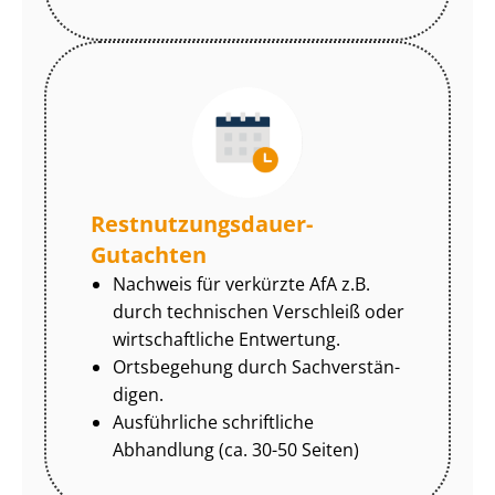
Rest­nut­zungs­dau­er-
Gutachten
Nachweis für verkürzte AfA z.B.
durch technischen Verschleiß oder
wirtschaftliche Entwertung.
Ortsbegehung durch Sach­ver­stän­
di­gen.
Ausführliche schriftliche
Abhandlung (ca. 30-50 Seiten)