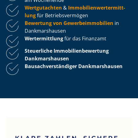
Wertgutachten
&
Im­mo­bi­li­en­wert­ermitt­
lung
für Be­triebs­ver­mö­gen
Bewertung von Ge­wer­be­im­mo­bi­li­en
in
Dankmarshausen
Wertermittlung
für das Finanzamt
Steuerliche Im­mo­bi­li­en­be­wer­tung
Dankmarshausen
Bau­sach­ver­stän­di­ger Dankmarshausen