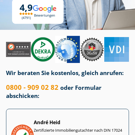
4,9
Bewertungen
4791
Wir beraten Sie kostenlos, gleich anrufen:
0800 - 909 02 82
oder Formular
abschicken:
André Heid
Zertifizierte Im­mo­bi­li­en­gut­ach­ter nach DIN 17024