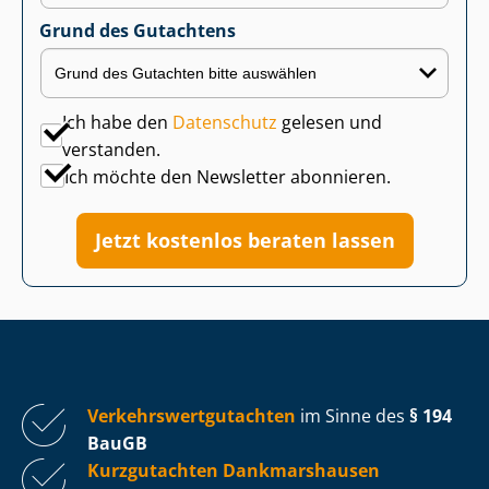
Grund des Gutachtens
Ich habe den
Datenschutz
gelesen und
verstanden.
Ich möchte den Newsletter abonnieren.
Jetzt kostenlos beraten lassen
Ver­kehrs­wert­gut­ach­ten
im Sinne des
§ 194
BauGB
Kurzgutachten Dankmarshausen