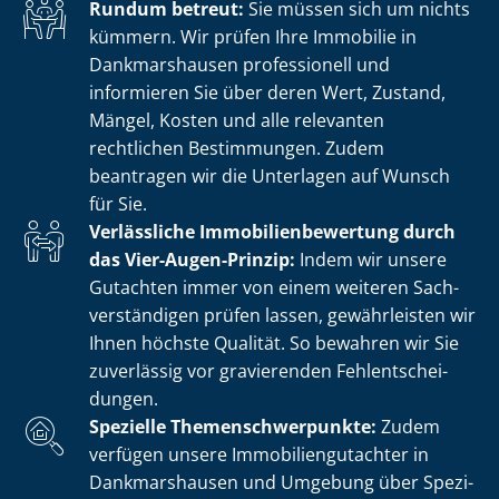
Rundum betreut:
Sie müssen sich um nichts
kümmern. Wir prüfen Ihre Immobilie in
Dankmarshausen professionell und
informieren Sie über deren Wert, Zustand,
Mängel, Kosten und alle relevanten
rechtlichen Bestimmungen. Zudem
beantragen wir die Unterlagen auf Wunsch
für Sie.
Verlässliche Im­mo­bi­li­en­be­wer­tung durch
das Vier-Augen-Prinzip:
Indem wir unsere
Gutachten immer von einem weiteren Sach­
ver­stän­di­gen prüfen lassen, gewährleisten wir
Ihnen höchste Qualität. So bewahren wir Sie
zuverlässig vor gravierenden Fehl­ent­schei­
dun­gen.
Spezielle The­men­schwer­punk­te:
Zudem
verfügen unsere Im­mo­bi­li­en­gut­ach­ter in
Dankmarshausen und Umgebung über Spe­zi­