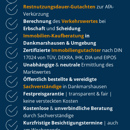
Rest­nut­zungs­dau­er-Gutachten
zur AfA-
Verkürzung
Berechnung
des
Verkehrswertes
bei
Erbschaft
und
Scheidung
Immobilien-Kaufberatung
in
Dankmarshausen & Umgebung
Zertifizierte
Im­mo­bi­li­en­gut­ach­ter
nach DIN
17024 von TÜV, DEKRA, IHK, DIA und EIPOS
Unabhängige
&
neutrale
Ermittlung des
Marktwertes
Öffentlich bestellte & vereidigte
Sachverständige
in Dankmarshausen
Fest­preis­ga­ran­tie
| transparent & fair |
keine versteckten Kosten
Kostenlose
&
unverbindliche Beratung
durch Sachverständige
Kurzfristige Be­sich­ti­gungs­ter­mi­ne
| auch
am Wochenende