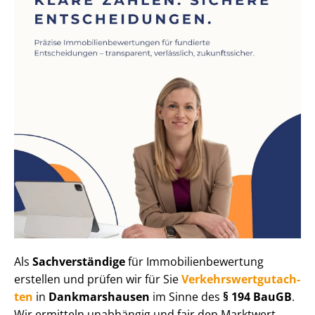
Als
Sachverständige
für Im­mo­bi­li­en­be­wer­tung
erstellen und prüfen wir für Sie
Ver­kehrs­wert­gut­ach­
ten
in
Dankmarshausen
im Sinne des
§ 194 BauGB
.
Wir ermitteln unabhängig und fair den Marktwert