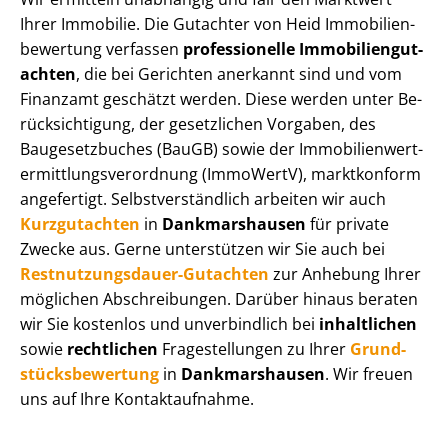
Ihrer Immobilie. Die Gutachter von Heid Im­mo­bi­li­en­
be­wer­tung verfassen
professionelle Im­mo­bi­li­en­gut­
ach­ten
, die bei Gerichten anerkannt sind und vom
Finanzamt geschätzt werden. Diese werden unter Be­
rück­sich­ti­gung, der gesetzlichen Vorgaben, des
Baugesetzbuches (BauGB) sowie der Im­mo­bi­li­en­wert­
ermitt­lungs­ver­ord­nung (ImmoWertV), marktkonform
angefertigt. Selbst­ver­ständ­lich arbeiten wir auch
Kurzgutachten
in
Dankmarshausen
für private
Zwecke aus. Gerne unterstützen wir Sie auch bei
Rest­nut­zungs­dau­er-Gutachten
zur Anhebung Ihrer
möglichen Abschreibungen. Darüber hinaus beraten
wir Sie kostenlos und unverbindlich bei
inhaltlichen
sowie
rechtlichen
Fragestellungen zu Ihrer
Grund­
stücks­be­wer­tung
in
Dankmarshausen
. Wir freuen
uns auf Ihre Kontaktaufnahme.