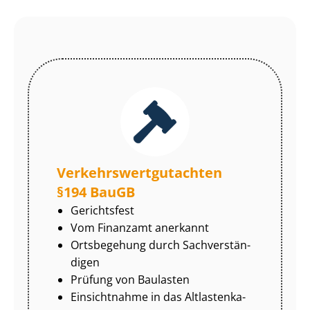
Ver­kehrs­wert­gut­ach­ten
§194 BauGB
Gerichtsfest
Vom Finanzamt anerkannt
Ortsbegehung durch Sach­ver­stän­
di­gen
Prüfung von Baulasten
Einsichtnahme in das Alt­las­ten­ka­