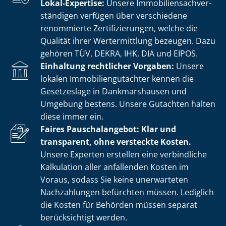
Lokal-Expertise:
Unsere Im­mo­bi­li­en­sach­ver­
stän­di­gen verfügen über verschiedene
renommierte Zer­ti­fi­zie­run­gen, welche die
Qualität ihrer Wertermittlung bezeugen. Dazu
gehören TÜV, DEKRA, IHK, DIA und EIPOS.
Einhaltung rechtlicher Vorgaben:
Unsere
lokalen Im­mo­bi­li­en­gut­ach­ter kennen die
Gesetzeslage in Dankmarshausen und
Umgebung bestens. Unsere Gutachten halten
diese immer ein.
Faires Pauschalangebot: Klar und
transparent, ohne versteckte Kosten.
Unsere Experten erstellen eine verbindliche
Kalkulation aller anfallenden Kosten im
Voraus, sodass Sie keine unerwarteten
Nachzahlungen befürchten müssen. Lediglich
die Kosten für Behörden müssen separat
berücksichtigt werden.