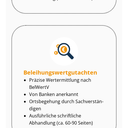
Be­lei­hungs­wert­gut­ach­ten
Präzise Wertermittlung nach
BelWertV
Von Banken anerkannt
Ortsbegehung durch Sach­ver­stän­
di­gen
Ausführliche schriftliche
Abhandlung (ca. 60-90 Seiten)