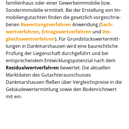
fa­mi­li­en­haus oder einer Ge­wer­be­im­mo­bi­lie bzw.
Sonderimmobilie ermittelt. Bei der Erstellung von Im­
mo­bi­li­en­gut­ach­ten finden die gesetzlich vor­ge­schrie­
be­nen
Be­wer­tungs­ver­fah­ren
Anwendung (
Sach­
wert­ver­fah­ren
,
Er­trags­wert­ver­fah­ren
und
Ver­
gleichs­wert­ver­fah­ren
). Für Grund­stücks­wert­ermitt­
lun­gen in Dankmarshausen wird eine baurechtliche
Prüfung der Liegenschaft durchgeführt und bei
entsprechendem Ent­wick­lungs­po­ten­zi­al nach dem
Re­si­du­al­wert­ver­fah­ren
bewertet. Die aktuellen
Marktdaten des Gut­ach­ter­aus­schus­ses
Dankmarshausen fließen über Ver­gleichs­prei­se in die
Ge­bäu­de­wert­ermitt­lung sowie den Bodenrichtwert
mit ein.