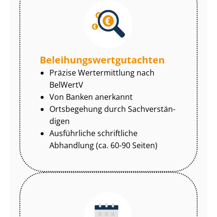
Be­lei­hungs­wert­gut­ach­ten
Präzise Wertermittlung nach
BelWertV
Von Banken anerkannt
Ortsbegehung durch Sach­ver­stän­
di­gen
Ausführliche schriftliche
Abhandlung (ca. 60-90 Seiten)