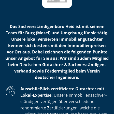
Das Sach­ver­stän­di­gen­bü­ro Heid ist mit seinem
Team für Burg (Mosel) und Umgebung für sie tätig.
Unsere lokal versierten Im­mo­bi­li­en­gut­ach­ter
kennen sich bestens mit den Im­mo­bi­li­en­prei­sen
vor Ort aus. Dabei zeichnen die folgenden Punkte
unser Angebot für Sie aus: Wir sind zudem Mitglied
beim Deutschen Gutachter & Sach­ver­stän­di­gen­
ver­band sowie Fördermitglied beim Verein
deutscher Ingenieure.
Ausschließlich zertifizierte Gutachter mit
Lokal-Expertise:
Unsere Im­mo­bi­li­en­sach­ver­
stän­di­gen verfügen über verschiedene
renommierte Zer­ti­fi­zie­run­gen, welche die