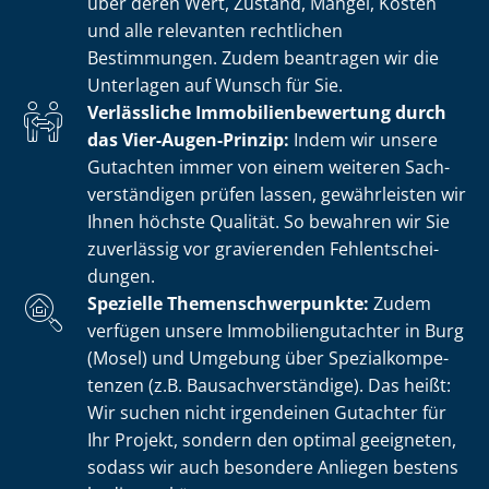
über deren Wert, Zustand, Mängel, Kosten
und alle relevanten rechtlichen
Bestimmungen. Zudem beantragen wir die
Unterlagen auf Wunsch für Sie.
Verlässliche Im­mo­bi­li­en­be­wer­tung durch
das Vier-Augen-Prinzip:
Indem wir unsere
Gutachten immer von einem weiteren Sach­
ver­stän­di­gen prüfen lassen, gewährleisten wir
Ihnen höchste Qualität. So bewahren wir Sie
zuverlässig vor gravierenden Fehl­ent­schei­
dun­gen.
Spezielle The­men­schwer­punk­te:
Zudem
verfügen unsere Im­mo­bi­li­en­gut­ach­ter in Burg
(Mosel) und Umgebung über Spe­zi­al­kom­pe­
ten­zen (z.B. Bau­sach­ver­stän­di­ge). Das heißt:
Wir suchen nicht irgendeinen Gutachter für
Ihr Projekt, sondern den optimal geeigneten,
sodass wir auch besondere Anliegen bestens