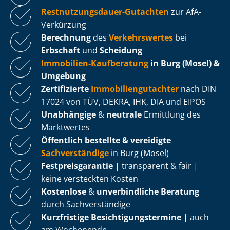
Rest­nut­zungs­dau­er-Gutachten
zur AfA-
Verkürzung
Berechnung
des
Verkehrswertes
bei
Erbschaft
und
Scheidung
Immobilien-Kaufberatung
in Burg (Mosel) &
Umgebung
Zertifizierte
Im­mo­bi­li­en­gut­ach­ter
nach DIN
17024 von TÜV, DEKRA, IHK, DIA und EIPOS
Unabhängige
&
neutrale
Ermittlung des
Marktwertes
Öffentlich bestellte & vereidigte
Sachverständige
in Burg (Mosel)
Fest­preis­ga­ran­tie
| transparent & fair |
keine versteckten Kosten
Kostenlose
&
unverbindliche Beratung
durch Sachverständige
Kurzfristige Be­sich­ti­gungs­ter­mi­ne
| auch
am Wochenende