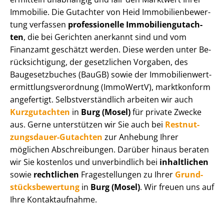
Immobilie. Die Gutachter von Heid Im­mo­bi­li­en­be­wer­
tung verfassen
professionelle Im­mo­bi­li­en­gut­ach­
ten
, die bei Gerichten anerkannt sind und vom
Finanzamt geschätzt werden. Diese werden unter Be­
rück­sich­ti­gung, der gesetzlichen Vorgaben, des
Baugesetzbuches (BauGB) sowie der Im­mo­bi­li­en­wert­
ermitt­lungs­ver­ord­nung (ImmoWertV), marktkonform
angefertigt. Selbst­ver­ständ­lich arbeiten wir auch
Kurzgutachten
in
Burg (Mosel)
für private Zwecke
aus. Gerne unterstützen wir Sie auch bei
Rest­nut­
zungs­dau­er-Gutachten
zur Anhebung Ihrer
möglichen Abschreibungen. Darüber hinaus beraten
wir Sie kostenlos und unverbindlich bei
inhaltlichen
sowie
rechtlichen
Fragestellungen zu Ihrer
Grund­
stücks­be­wer­tung
in
Burg (Mosel)
. Wir freuen uns auf
Ihre Kontaktaufnahme.