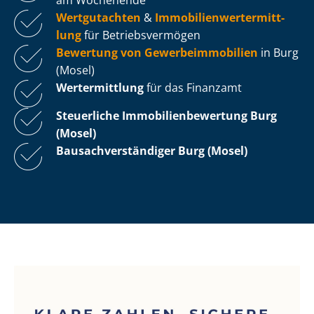
Wertgutachten
&
Im­mo­bi­li­en­wert­ermitt­
lung
für Be­triebs­ver­mö­gen
Bewertung von Ge­wer­be­im­mo­bi­li­en
in Burg
(Mosel)
Wertermittlung
für das Finanzamt
Steuerliche Im­mo­bi­li­en­be­wer­tung
Burg
(Mosel)
Bau­sach­ver­stän­di­ger Burg (Mosel)