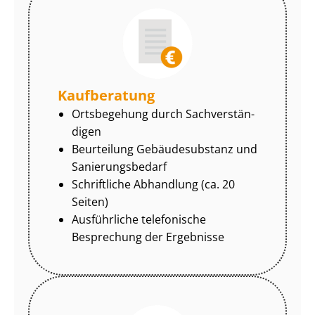
Kaufberatung
Ortsbegehung durch Sach­ver­stän­
di­gen
Beurteilung Gebäudesubstanz und
Sa­nie­rungs­be­darf
Schriftliche Abhandlung (ca. 20
Seiten)
Ausführliche telefonische
Besprechung der Ergebnisse