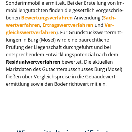
Sonderimmobilie ermittelt. Bei der Erstellung von Im­
mo­bi­li­en­gut­ach­ten finden die gesetzlich vor­ge­schrie­
be­nen
Be­wer­tungs­ver­fah­ren
Anwendung (
Sach­
wert­ver­fah­ren
,
Er­trags­wert­ver­fah­ren
und
Ver­
gleichs­wert­ver­fah­ren
). Für Grund­stücks­wert­ermitt­
lun­gen in Burg (Mosel) wird eine baurechtliche
Prüfung der Liegenschaft durchgeführt und bei
entsprechendem Ent­wick­lungs­po­ten­zi­al nach dem
Re­si­du­al­wert­ver­fah­ren
bewertet. Die aktuellen
Marktdaten des Gut­ach­ter­aus­schus­ses Burg (Mosel)
fließen über Ver­gleichs­prei­se in die Ge­bäu­de­wert­
ermitt­lung sowie den Bodenrichtwert mit ein.