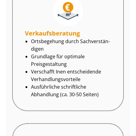
Ver­kaufs­be­ra­tung
Ortsbegehung durch Sach­ver­stän­
di­gen
Grundlage für optimale
Preisgestaltung
Verschafft Inen entscheidende
Ver­hand­lungs­vor­tei­le
Ausführliche schriftliche
Abhandlung (ca. 30-50 Seiten)