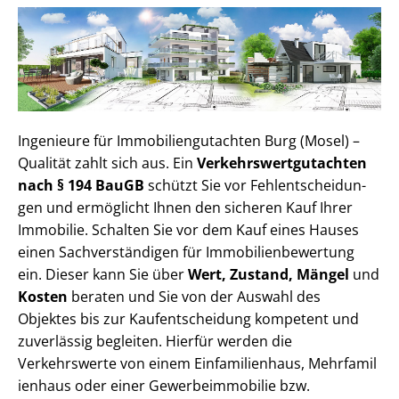
Ingenieure für Im­mo­bi­li­en­gut­ach­ten Burg (Mosel) –
Qualität zahlt sich aus. Ein
Ver­kehrs­wert­gut­ach­ten
nach § 194 BauGB
schützt Sie vor Fehl­ent­schei­dun­
gen und ermöglicht Ihnen den sicheren Kauf Ihrer
Immobilie. Schalten Sie vor dem Kauf eines Hauses
einen Sach­ver­stän­di­gen für Im­mo­bi­li­en­be­wer­tung
ein. Dieser kann Sie über
Wert, Zustand, Mängel
und
Kosten
beraten und Sie von der Auswahl des
Objektes bis zur Kauf­ent­schei­dung kompetent und
zuverlässig begleiten. Hierfür werden die
Verkehrswerte von einem Einfamilienhaus, Mehr­fa­mi­l
i­en­haus oder einer Ge­wer­be­im­mo­bi­lie bzw.