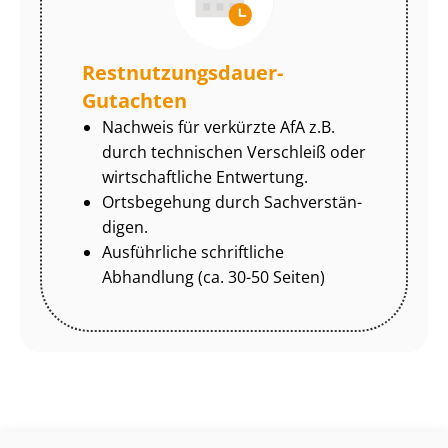
Rest­nut­zungs­dau­er-
Gutachten
Nachweis für verkürzte AfA z.B.
durch technischen Verschleiß oder
wirtschaftliche Entwertung.
Ortsbegehung durch Sach­ver­stän­
di­gen.
Ausführliche schriftliche
Abhandlung (ca. 30-50 Seiten)