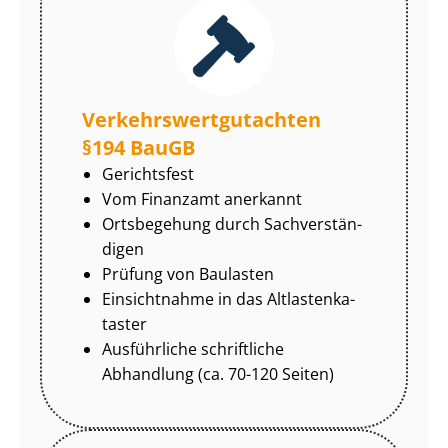
Ver­kehrs­wert­gut­ach­ten
§194 BauGB
Gerichtsfest
Vom Finanzamt anerkannt
Ortsbegehung durch Sach­ver­stän­
di­gen
Prüfung von Baulasten
Einsichtnahme in das Alt­las­ten­ka­
tas­ter
Ausführliche schriftliche
Abhandlung (ca. 70-120 Seiten)