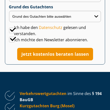
Grund des Gutachtens
Ich habe den
Datenschutz
gelesen und
verstanden.
Ich möchte den Newsletter abonnieren.
Jetzt kostenlos beraten lassen
Ver­kehrs­wert­gut­ach­ten
im Sinne des
§ 194
BauGB
Kurzgutachten Burg (Mosel)