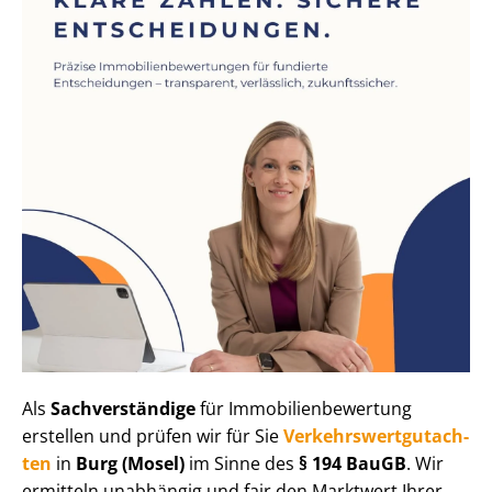
Als
Sachverständige
für Im­mo­bi­li­en­be­wer­tung
erstellen und prüfen wir für Sie
Ver­kehrs­wert­gut­ach­
ten
in
Burg (Mosel)
im Sinne des
§ 194 BauGB
. Wir
ermitteln unabhängig und fair den Marktwert Ihrer