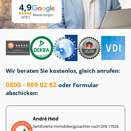
4,9
Bewertungen
4791
Wir beraten Sie kostenlos, gleich anrufen:
0800 - 909 02 82
oder Formular
abschicken:
André Heid
Zertifizierte Im­mo­bi­li­en­gut­ach­ter nach DIN 17024