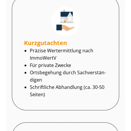
Kurzgutachten
Präzise Wertermittlung nach
ImmoWertV
Für private Zwecke
Ortsbegehung durch Sach­ver­stän­
di­gen
Schriftliche Abhandlung (ca. 30-50
Seiten)