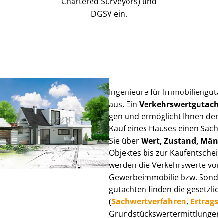
Chartered Surveyors) und
DGSV ein.
Ingenieure für Im­mo­bi­li­en­g
aus. Ein
Ver­kehrs­wert­gut­a
gen und ermöglicht Ihnen den
Kauf eines Hauses einen Sach­ve
Sie über
Wert, Zustand, Män
Objektes bis zur Kauf­ent­sch
werden die Verkehrswerte von 
Ge­wer­be­im­mo­bi­lie bzw. Son
gut­ach­ten finden die gesetzli
(
Sach­wert­ver­fah­ren
,
Er­trags
Grund­stücks­wert­ermitt­lun­