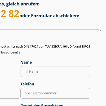
s, gleich anrufen:
02 82
oder Formular abschicken:
li­en­gut­ach­ter nach DIN 17024 von TÜV, DEKRA, IHK, DIA und EIPOS
lie sachgemäß.
Name
Telefon
Grund des Gutachtens