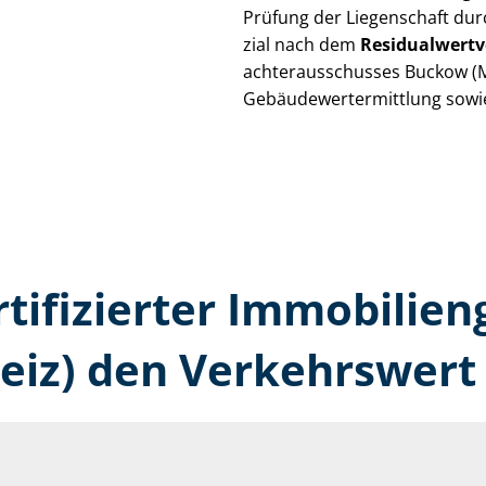
Prüfung der Liegenschaft dur
zi­al nach dem
Re­si­du­al­wert­
ach­ter­aus­schus­ses Buckow (M
Ge­bäu­de­wert­ermitt­lung sow
rtifizierter Immobilie
eiz) den Verkehrswert 