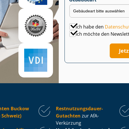
Ich habe den
Datenschu
Ich möchte den Newslet
Jet
hten Buckow
Rest­nut­zungs­dau­er-
 Schweiz)
Gutachten
zur AfA-
Verkürzung