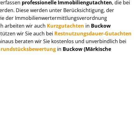
 verfassen
professionelle Im­mo­bi­li­en­gut­ach­ten
, die bei
en. Diese werden unter Be­rück­sich­ti­gung, der
r Im­mo­bi­li­en­wert­ermitt­lungs­ver­ord­nung
ch arbeiten wir auch
Kurzgutachten
in
Buckow
tützen wir Sie auch bei
Rest­nut­zungs­dau­er-Gutachten
naus beraten wir Sie kostenlos und unverbindlich bei
rund­stücks­be­wer­tung
in
Buckow (Märkische