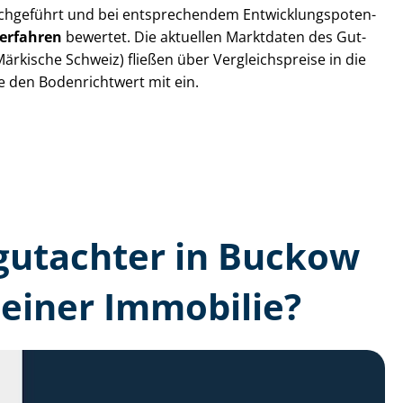
chgeführt und bei entsprechendem Ent­wick­lungs­po­ten­
ver­fah­ren
bewertet. Die aktuellen Marktdaten des Gut­
ärkische Schweiz) fließen über Ver­gleichs­prei­se in die
ie den Bodenrichtwert mit ein.
n­gutachter in Buckow
einer Immobilie?