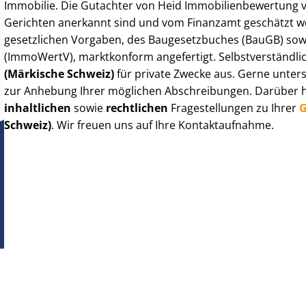
Immobilie. Die Gutachter von Heid Im­mo­bi­li­en­be­wer­tung
Gerichten anerkannt sind und vom Finanzamt geschätzt werd
gesetzlichen Vorgaben, des Baugesetzbuches (BauGB) sowie de
(ImmoWertV), marktkonform angefertigt. Selbst­ver­ständ­li
(Märkische Schweiz)
für private Zwecke aus. Gerne unters
zur Anhebung Ihrer möglichen Abschreibungen. Darüber hi
inhaltlichen
sowie
rechtlichen
Fragestellungen zu Ihrer
G
Schweiz)
. Wir freuen uns auf Ihre Kontaktaufnahme.