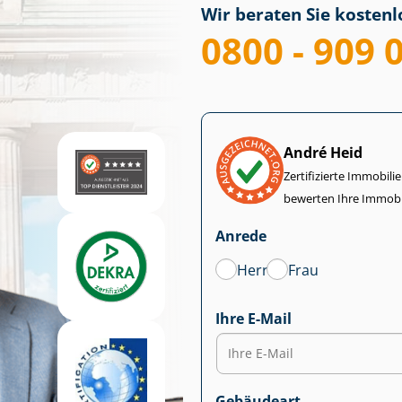
Wir beraten Sie kostenlo
0800 - 909 
André Heid
Zertifizierte Im­mo­bi­
bewerten Ihre Immobi
Anrede
Herr
Frau
Ihre E-Mail
Gebäudeart