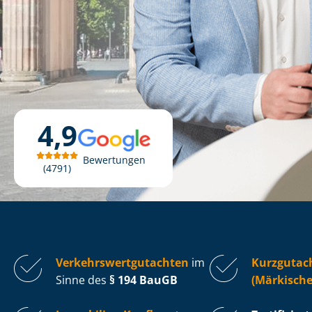
4,9
Bewertungen
4791
Ver­kehrs­wert­gut­ach­ten
im
Kurzgutac
Sinne des
§ 194 BauGB
(Märkische