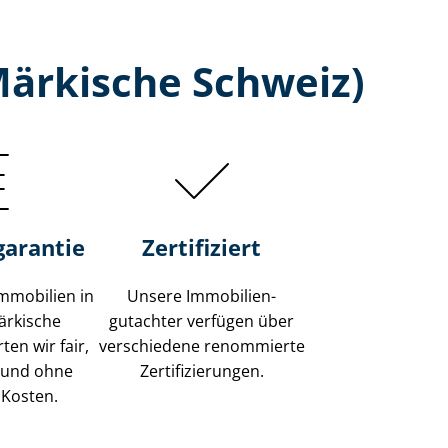
Märkische Schweiz)
garantie
Zertifiziert
mmobilien in
Unsere Immobilien­
ärkische
gutachter verfügen über
en wir fair,
verschiedene renommierte
 und ohne
Zer­ti­fi­zie­run­gen.
 Kosten.