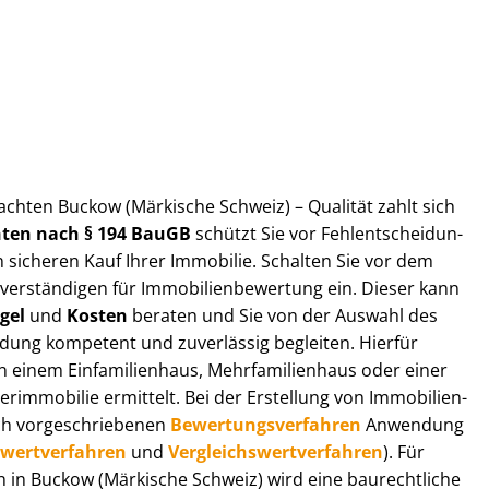
ut­ach­ten Buckow (Märkische Schweiz) – Qualität zahlt sich
ch­ten nach § 194 BauGB
schützt Sie vor Fehl­ent­schei­dun­
 sicheren Kauf Ihrer Immobilie. Schalten Sie vor dem
r­stän­di­gen für Im­mo­bi­li­en­be­wer­tung ein. Dieser kann
gel
und
Kosten
beraten und Sie von der Auswahl des
ei­dung kompetent und zuverlässig begleiten. Hierfür
einem Einfamilienhaus, Mehr­fa­mi­li­en­haus oder einer
derimmobilie ermittelt. Bei der Erstellung von Im­mo­bi­li­en­
ch vor­ge­schrie­be­nen
Be­wer­tungs­ver­fah­ren
Anwendung
­wert­ver­fah­ren
und
Ver­gleichs­wert­ver­fah­ren
). Für
gen in Buckow (Märkische Schweiz) wird eine baurechtliche