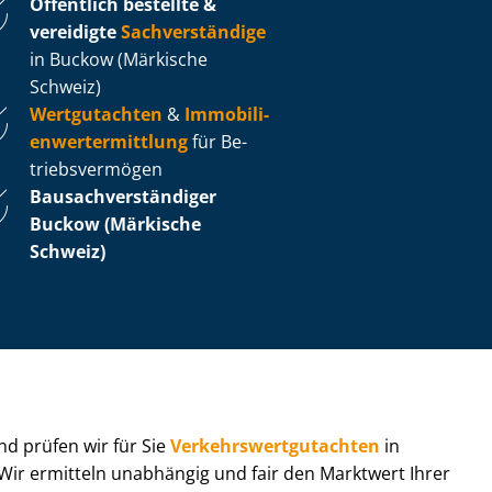
Öffentlich bestellte &
vereidigte
Sachverständige
in Buckow (Märkische
Schweiz)
Wertgutachten
&
Im­mo­bi­li­
en­wert­ermitt­lung
für Be­
triebs­ver­mö­gen
Bau­sach­ver­stän­di­ger
Buckow (Märkische
Schweiz)
 und prüfen wir für Sie
Ver­kehrs­wert­gut­ach­ten
in
 Wir ermitteln unabhängig und fair den Marktwert Ihrer