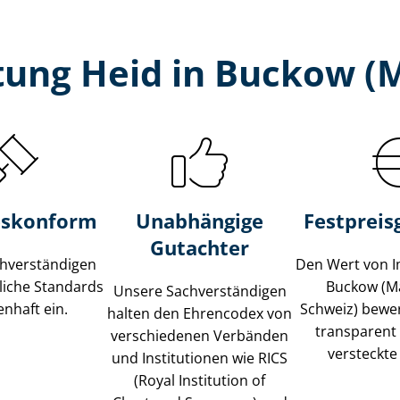
ung Heid in Buckow (
s­konform
Unabhängige
Festpreis​
Gutachter
­ver­stän­di­gen
Den Wert von I
liche Standards
Buckow (M
Unsere Sach­ver­stän­di­gen
nhaft ein.
Schweiz) bewert
halten den Ehrencodex von
transparent
verschiedenen Verbänden
versteckte
und Institutionen wie RICS
(Royal Institution of