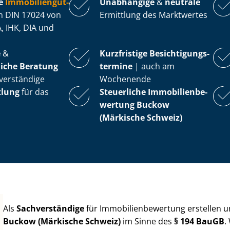
e
Im­mo­bi­li­en­gut­
Unabhängige
&
neutrale
 DIN 17024 von
Ermittlung des Marktwertes
, IHK, DIA und
e
&
Kurzfristige Be­sich­ti­gungs­
iche Beratung
ter­mi­ne
| auch am
verständige
Wochenende
tlung
für das
Steuerliche Im­mo­bi­li­en­be­
wer­tung
Buckow
(Märkische Schweiz)
Als
Sachverständige
für Im­mo­bi­li­en­be­wer­tung erstellen
Buckow (Märkische Schweiz)
im Sinne des
§ 194 BauGB
.