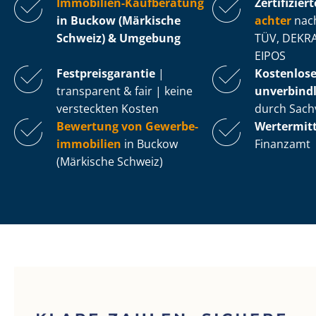
Immobilien-Kaufberatung
Zertifiziert
in Buckow (Märkische
ach­ter
nach
Schweiz) & Umgebung
TÜV, DEKRA
EIPOS
Fest­preis­ga­ran­tie
|
Kostenlos
transparent & fair | keine
unverbindl
versteckten Kosten
durch Sach
Bewertung von Ge­wer­be­
Wertermit
im­mo­bi­li­en
in Buckow
Finanzamt
(Märkische Schweiz)