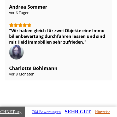
Andrea Sommer
vor 6 Tagen
Wir haben gleich für zwei Objekte eine Im­mo­
bi­li­en­be­wer­tung durchführen lassen und sind
mit Heid Immobilien sehr zufrieden.
Charlotte Bohlmann
vor 8 Monaten
SEHR GUT
ICHNET
.org
764 Bewertungen
Hinweise
Gebäudearten, die wir für Sie