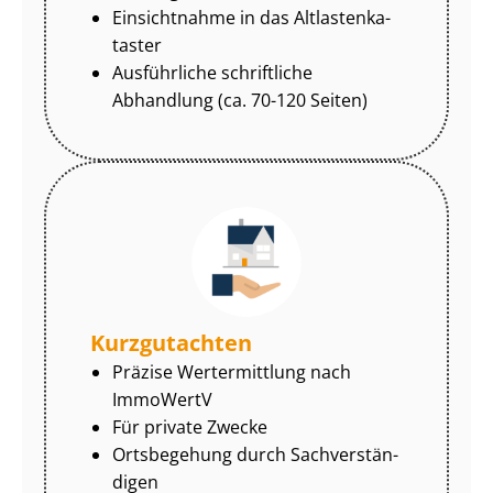
Einsichtnahme in das Alt­las­ten­ka­
tas­ter
Ausführliche schriftliche
Abhandlung (ca. 70-120 Seiten)
Kurzgutachten
Präzise Wertermittlung nach
ImmoWertV
Für private Zwecke
Ortsbegehung durch Sach­ver­stän­
di­gen