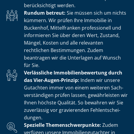
berücksichtigt werden.
Rundum betreut:
Sie müssen sich um nichts
kümmern. Wir prüfen Ihre Immobilie in
Buckenhof, Mittelfranken professionell und
informieren Sie über deren Wert, Zustand,
Mängel, Kosten und alle relevanten
rechtlichen Bestimmungen. Zudem
beantragen wir die Unterlagen auf Wunsch
für Sie.
Verlässliche Im­mo­bi­li­en­be­wer­tung durch
das Vier-Augen-Prinzip:
Indem wir unsere
Gutachten immer von einem weiteren Sach­
ver­stän­di­gen prüfen lassen, gewährleisten wir
Ihnen höchste Qualität. So bewahren wir Sie
zuverlässig vor gravierenden Fehl­ent­schei­
dun­gen.
Spezielle The­men­schwer­punk­te:
Zudem
verfügen unsere Im­mo­bi­li­en­gut­ach­ter in