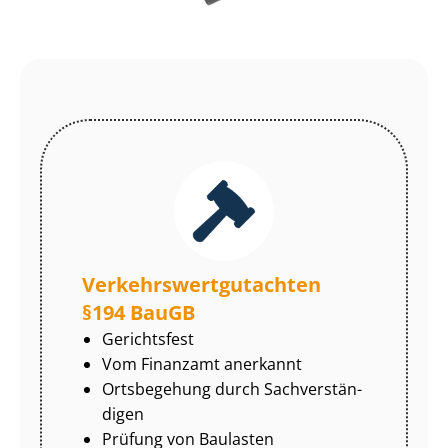
Ver­kehrs­wert­gut­ach­ten
§194 BauGB
Gerichtsfest
Vom Finanzamt anerkannt
Ortsbegehung durch Sach­ver­stän­
di­gen
Prüfung von Baulasten