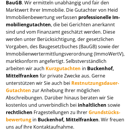
BauGB
. Wir ermitteln unabhängig und fair den
Marktwert Ihrer Immobilie. Die Gutachter von Heid
Im­mo­bi­li­en­be­wer­tung verfassen
professionelle Im­
mo­bi­li­en­gut­ach­ten
, die bei Gerichten anerkannt
sind und vom Finanzamt geschätzt werden. Diese
werden unter Be­rück­sich­ti­gung, der gesetzlichen
Vorgaben, des Baugesetzbuches (BauGB) sowie der
Im­mo­bi­li­en­wert­ermitt­lungs­ver­ord­nung (ImmoWertV),
marktkonform angefertigt. Selbst­ver­ständ­lich
arbeiten wir auch
Kurzgutachten
in
Buckenhof,
Mittelfranken
für private Zwecke aus. Gerne
unterstützen wir Sie auch bei
Rest­nut­zungs­dau­er-
Gutachten
zur Anhebung Ihrer möglichen
Abschreibungen. Darüber hinaus beraten wir Sie
kostenlos und unverbindlich bei
inhaltlichen
sowie
rechtlichen
Fragestellungen zu Ihrer
Grund­stücks­
be­wer­tung
in
Buckenhof, Mittelfranken
. Wir freuen
uns auf Ihre Kontaktaufnahme.