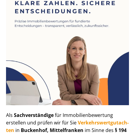
Als
Sachverständige
für Im­mo­bi­li­en­be­wer­tung
erstellen und prüfen wir für Sie
Ver­kehrs­wert­gut­ach­
ten
in
Buckenhof, Mittelfranken
im Sinne des
§ 194