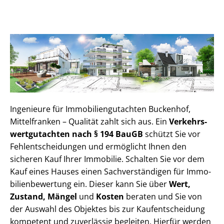
Ingenieure für Im­mo­bi­li­en­gut­ach­ten Buckenhof,
Mittelfranken – Qualität zahlt sich aus. Ein
Ver­kehrs­
wert­gut­ach­ten nach § 194 BauGB
schützt Sie vor
Fehl­ent­schei­dun­gen und ermöglicht Ihnen den
sicheren Kauf Ihrer Immobilie. Schalten Sie vor dem
Kauf eines Hauses einen Sach­ver­stän­di­gen für Im­mo­
bi­li­en­be­wer­tung ein. Dieser kann Sie über
Wert,
Zustand, Mängel
und
Kosten
beraten und Sie von
der Auswahl des Objektes bis zur Kauf­ent­schei­dung
kompetent und zuverlässig begleiten. Hierfür werden