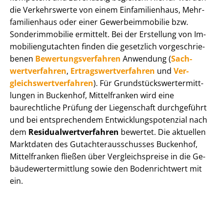
die Verkehrswerte von einem Einfamilienhaus, Mehr­
fa­mi­li­en­haus oder einer Ge­wer­be­im­mo­bi­lie bzw.
Sonderimmobilie ermittelt. Bei der Erstellung von Im­
mo­bi­li­en­gut­ach­ten finden die gesetzlich vor­ge­schrie­
be­nen
Be­wer­tungs­ver­fah­ren
Anwendung (
Sach­
wert­ver­fah­ren
,
Er­trags­wert­ver­fah­ren
und
Ver­
gleichs­wert­ver­fah­ren
). Für Grund­stücks­wert­ermitt­
lun­gen in Buckenhof, Mittelfranken wird eine
baurechtliche Prüfung der Liegenschaft durchgeführt
und bei entsprechendem Ent­wick­lungs­po­ten­zi­al nach
dem
Re­si­du­al­wert­ver­fah­ren
bewertet. Die aktuellen
Marktdaten des Gut­ach­ter­aus­schus­ses Buckenhof,
Mittelfranken fließen über Ver­gleichs­prei­se in die Ge­
bäu­de­wert­ermitt­lung sowie den Bodenrichtwert mit
ein.