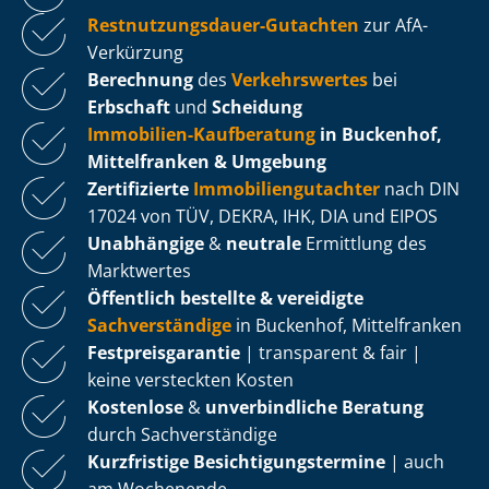
Rest­nut­zungs­dau­er-Gutachten
zur AfA-
Verkürzung
Berechnung
des
Verkehrswertes
bei
Erbschaft
und
Scheidung
Immobilien-Kaufberatung
in Buckenhof,
Mittelfranken & Umgebung
Zertifizierte
Im­mo­bi­li­en­gut­ach­ter
nach DIN
17024 von TÜV, DEKRA, IHK, DIA und EIPOS
Unabhängige
&
neutrale
Ermittlung des
Marktwertes
Öffentlich bestellte & vereidigte
Sachverständige
in Buckenhof, Mittelfranken
Fest­preis­ga­ran­tie
| transparent & fair |
keine versteckten Kosten
Kostenlose
&
unverbindliche Beratung
durch Sachverständige
Kurzfristige Be­sich­ti­gungs­ter­mi­ne
| auch
am Wochenende