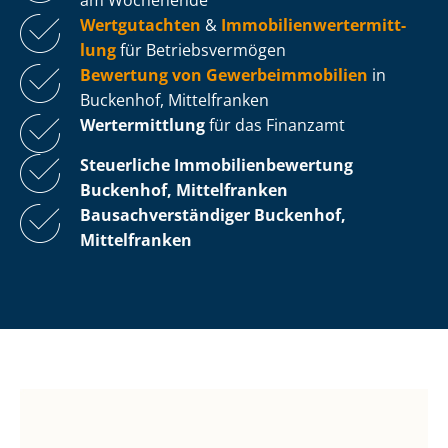
Wertgutachten
&
Im­mo­bi­li­en­wert­ermitt­
lung
für Be­triebs­ver­mö­gen
Bewertung von Ge­wer­be­im­mo­bi­li­en
in
Buckenhof, Mittelfranken
Wertermittlung
für das Finanzamt
Steuerliche Im­mo­bi­li­en­be­wer­tung
Buckenhof, Mittelfranken
Bau­sach­ver­stän­di­ger Buckenhof,
Mittelfranken