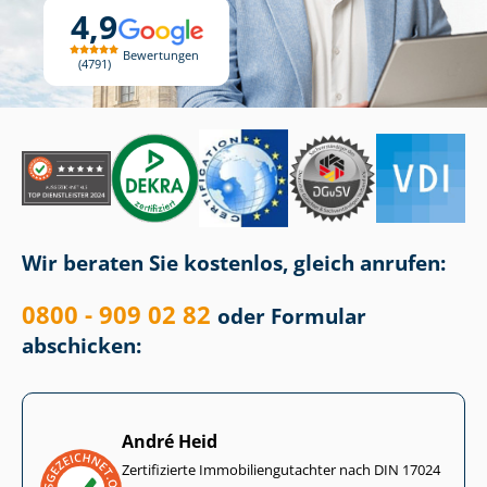
4,9
Bewertungen
4791
Wir beraten Sie kostenlos, gleich anrufen:
0800 - 909 02 82
oder Formular
abschicken:
André Heid
Zertifizierte Im­mo­bi­li­en­gut­ach­ter nach DIN 17024