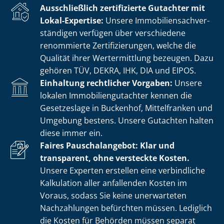
Ausschließlich zertifizierte Gutachter mit
Lokal-Expertise:
Unsere Im­mo­bi­li­en­sach­ver­
stän­di­gen verfügen über verschiedene
renommierte Zer­ti­fi­zie­run­gen, welche die
Qualität ihrer Wertermittlung bezeugen. Dazu
gehören TÜV, DEKRA, IHK, DIA und EIPOS.
Einhaltung rechtlicher Vorgaben:
Unsere
lokalen Im­mo­bi­li­en­gut­ach­ter kennen die
Gesetzeslage in Buckenhof, Mittelfranken und
Umgebung bestens. Unsere Gutachten halten
diese immer ein.
Faires Pauschalangebot: Klar und
transparent, ohne versteckte Kosten.
Unsere Experten erstellen eine verbindliche
Kalkulation aller anfallenden Kosten im
Voraus, sodass Sie keine unerwarteten
Nachzahlungen befürchten müssen. Lediglich
die Kosten für Behörden müssen separat