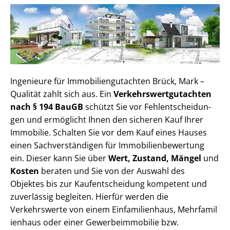
Ingenieure für Im­mo­bi­li­en­gut­ach­ten Brück, Mark –
Qualität zahlt sich aus. Ein
Ver­kehrs­wert­gut­ach­ten
nach § 194 BauGB
schützt Sie vor Fehl­ent­schei­dun­
gen und ermöglicht Ihnen den sicheren Kauf Ihrer
Immobilie. Schalten Sie vor dem Kauf eines Hauses
einen Sach­ver­stän­di­gen für Im­mo­bi­li­en­be­wer­tung
ein. Dieser kann Sie über
Wert, Zustand, Mängel
und
Kosten
beraten und Sie von der Auswahl des
Objektes bis zur Kauf­ent­schei­dung kompetent und
zuverlässig begleiten. Hierfür werden die
Verkehrswerte von einem Einfamilienhaus, Mehr­fa­mi­l
i­en­haus oder einer Ge­wer­be­im­mo­bi­lie bzw.