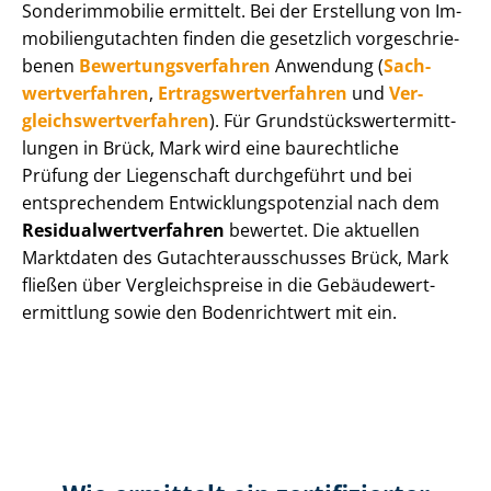
Sonderimmobilie ermittelt. Bei der Erstellung von Im­
mo­bi­li­en­gut­ach­ten finden die gesetzlich vor­ge­schrie­
be­nen
Be­wer­tungs­ver­fah­ren
Anwendung (
Sach­
wert­ver­fah­ren
,
Er­trags­wert­ver­fah­ren
und
Ver­
gleichs­wert­ver­fah­ren
). Für Grund­stücks­wert­ermitt­
lun­gen in Brück, Mark wird eine baurechtliche
Prüfung der Liegenschaft durchgeführt und bei
entsprechendem Ent­wick­lungs­po­ten­zi­al nach dem
Re­si­du­al­wert­ver­fah­ren
bewertet. Die aktuellen
Marktdaten des Gut­ach­ter­aus­schus­ses Brück, Mark
fließen über Ver­gleichs­prei­se in die Ge­bäu­de­wert­
ermitt­lung sowie den Bodenrichtwert mit ein.