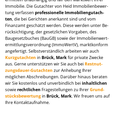
Immobilie. Die Gutachter von Heid Im­mo­bi­li­en­be­wer­
tung verfassen
professionelle Im­mo­bi­li­en­gut­ach­
ten
, die bei Gerichten anerkannt sind und vom
Finanzamt geschätzt werden. Diese werden unter Be­
rück­sich­ti­gung, der gesetzlichen Vorgaben, des
Baugesetzbuches (BauGB) sowie der Im­mo­bi­li­en­wert­
ermitt­lungs­ver­ord­nung (ImmoWertV), marktkonform
angefertigt. Selbst­ver­ständ­lich arbeiten wir auch
Kurzgutachten
in
Brück, Mark
für private Zwecke
aus. Gerne unterstützen wir Sie auch bei
Rest­nut­
zungs­dau­er-Gutachten
zur Anhebung Ihrer
möglichen Abschreibungen. Darüber hinaus beraten
wir Sie kostenlos und unverbindlich bei
inhaltlichen
sowie
rechtlichen
Fragestellungen zu Ihrer
Grund­
stücks­be­wer­tung
in
Brück, Mark
. Wir freuen uns auf
Ihre Kontaktaufnahme.