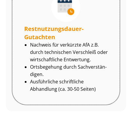
Rest­nut­zungs­dau­er-
Gutachten
Nachweis für verkürzte AfA z.B.
durch technischen Verschleiß oder
wirtschaftliche Entwertung.
Ortsbegehung durch Sach­ver­stän­
di­gen.
Ausführliche schriftliche
Abhandlung (ca. 30-50 Seiten)