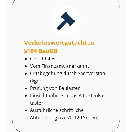
Ver­kehrs­wert­gut­ach­ten
§194 BauGB
Gerichtsfest
Vom Finanzamt anerkannt
Ortsbegehung durch Sach­ver­stän­
di­gen
Prüfung von Baulasten
Einsichtnahme in das Alt­las­ten­ka­
tas­ter
Ausführliche schriftliche
Abhandlung (ca. 70-120 Seiten)