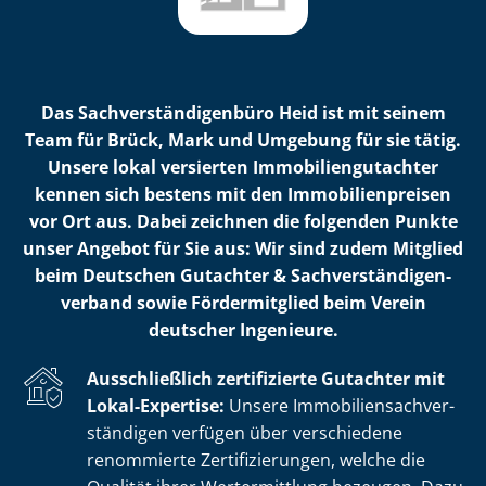
Das Sach­ver­stän­di­gen­bü­ro Heid ist mit seinem
Team für Brück, Mark und Umgebung für sie tätig.
Unsere lokal versierten Im­mo­bi­li­en­gut­ach­ter
kennen sich bestens mit den Im­mo­bi­li­en­prei­sen
vor Ort aus. Dabei zeichnen die folgenden Punkte
unser Angebot für Sie aus: Wir sind zudem Mitglied
beim Deutschen Gutachter & Sach­ver­stän­di­gen­
ver­band sowie Fördermitglied beim Verein
deutscher Ingenieure.
Ausschließlich zertifizierte Gutachter mit
Lokal-Expertise:
Unsere Im­mo­bi­li­en­sach­ver­
stän­di­gen verfügen über verschiedene
renommierte Zer­ti­fi­zie­run­gen, welche die