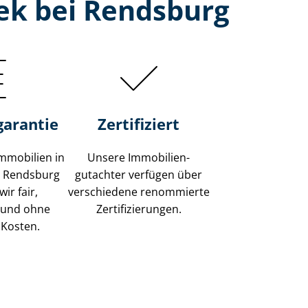
ek bei Rendsburg
garantie
Zertifiziert
mmobilien in
Unsere Immobilien­
i Rendsburg
gutachter verfügen über
ir fair,
verschiedene renommierte
 und ohne
Zer­ti­fi­zie­run­gen.
 Kosten.