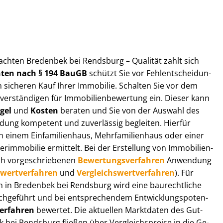
ut­ach­ten Bredenbek bei Rendsburg – Qualität zahlt sich
ch­ten nach § 194 BauGB
schützt Sie vor Fehl­ent­schei­dun­
 sicheren Kauf Ihrer Immobilie. Schalten Sie vor dem
r­stän­di­gen für Im­mo­bi­li­en­be­wer­tung ein. Dieser kann
gel
und
Kosten
beraten und Sie von der Auswahl des
ei­dung kompetent und zuverlässig begleiten. Hierfür
einem Einfamilienhaus, Mehr­fa­mi­li­en­haus oder einer
derimmobilie ermittelt. Bei der Erstellung von Im­mo­bi­li­en­
ch vor­ge­schrie­be­nen
Be­wer­tungs­ver­fah­ren
Anwendung
­wert­ver­fah­ren
und
Ver­gleichs­wert­ver­fah­ren
). Für
gen in Bredenbek bei Rendsburg wird eine baurechtliche
chgeführt und bei entsprechendem Ent­wick­lungs­po­ten­
ver­fah­ren
bewertet. Die aktuellen Marktdaten des Gut­
k bei Rendsburg fließen über Ver­gleichs­prei­se in die Ge­