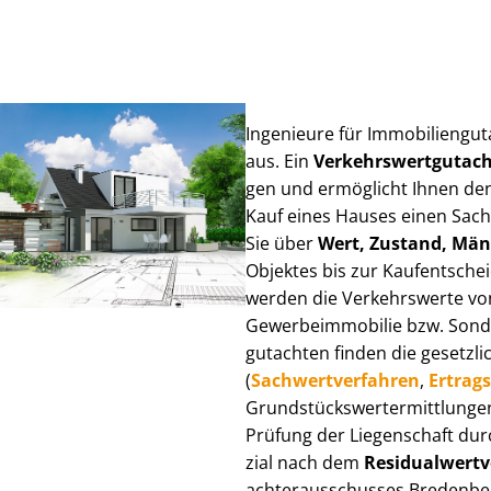
Ingenieure für Im­mo­bi­li­en­g
aus. Ein
Ver­kehrs­wert­gut­a
gen und ermöglicht Ihnen den
Kauf eines Hauses einen Sach­ve
Sie über
Wert, Zustand, Män
Objektes bis zur Kauf­ent­sch
werden die Verkehrswerte von 
Ge­wer­be­im­mo­bi­lie bzw. Son
gut­ach­ten finden die gesetzli
(
Sach­wert­ver­fah­ren
,
Er­trags
Grund­stücks­wert­ermitt­lun­
Prüfung der Liegenschaft dur
zi­al nach dem
Re­si­du­al­wert­
ach­ter­aus­schus­ses Bredenbe