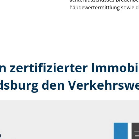
bäu­de­wert­ermitt­lung sowie 
n zertifizierter Immobi
sburg den Verkehrswe