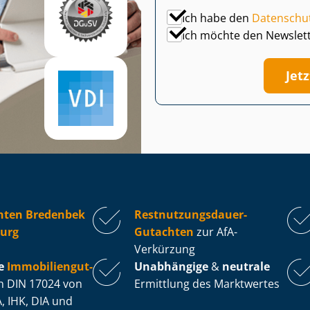
Ich habe den
Datenschu
Ich möchte den Newslet
Jet
hten Bredenbek
Rest­nut­zungs­dau­er-
burg
Gutachten
zur AfA-
Verkürzung
e
Im­mo­bi­li­en­gut­
Unabhängige
&
neutrale
 DIN 17024 von
Ermittlung des Marktwertes
, IHK, DIA und