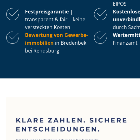
EIPOS
Fest­preis­ga­ran­tie
|
Kostenlos
transparent & fair | keine
unverbindl
versteckten Kosten
durch Sach
Bewertung von Ge­wer­be­
Wertermit
im­mo­bi­li­en
in Bredenbek
Finanzamt
bei Rendsburg