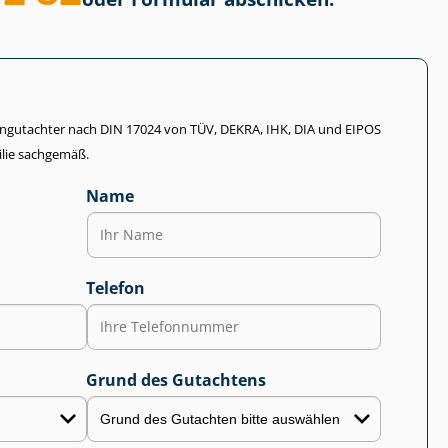
li­en­gut­ach­ter nach DIN 17024 von TÜV, DEKRA, IHK, DIA und EIPOS
lie sachgemäß.
Name
Telefon
Grund des Gutachtens