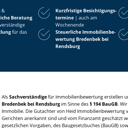
e
&
Kurzfristige Be­sich­ti­gungs­
iche Beratung
ter­mi­ne
| auch am
verständige
Wochenende
tlung
für das
Steuerliche Im­mo­bi­li­en­be­
wer­tung
Bredenbek bei
Rendsburg
Als
Sachverständige
für Im­mo­bi­li­en­be­wer­tung erstellen
Bredenbek bei Rendsburg
im Sinne des
§ 194 BauGB
. Wi
Immobilie. Die Gutachter von Heid Im­mo­bi­li­en­be­wer­tung
Gerichten anerkannt sind und vom Finanzamt geschätzt werd
gesetzlichen Vorgaben, des Baugesetzbuches (BauGB) sowie de