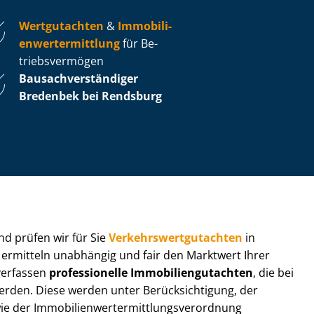
Wertgutachten
&
Im­mo­bi­li­
en­wert­ermitt­lung
für Be­
triebs­ver­mö­gen
Bau­sach­ver­stän­di­ger
Bredenbek bei Rendsburg
 und prüfen wir für Sie
Ver­kehrs­wert­gut­ach­ten
in
r ermitteln unabhängig und fair den Marktwert Ihrer
 verfassen
professionelle Im­mo­bi­li­en­gut­ach­ten
, die bei
en. Diese werden unter Be­rück­sich­ti­gung, der
r Im­mo­bi­li­en­wert­ermitt­lungs­ver­ord­nung