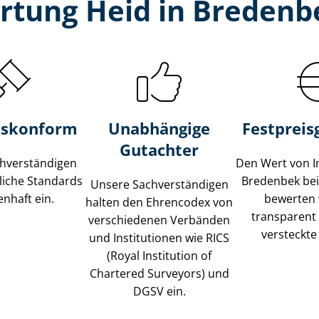
rtung Heid in Bredenb
s­konform
Unabhängige
Festpreis​
Gutachter
­ver­stän­di­gen
Den Wert von I
liche Standards
Bredenbek be
Unsere Sach­ver­stän­di­gen
nhaft ein.
bewerten w
halten den Ehrencodex von
transparent
verschiedenen Verbänden
versteckte
und Institutionen wie RICS
(Royal Institution of
Chartered Surveyors) und
DGSV ein.