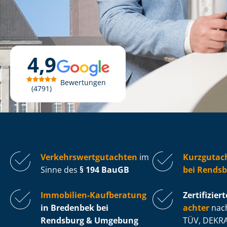
4,9
Bewertungen
4791
Ver­kehrs­wert­gut­ach­ten
im
Kurzgutac
Sinne des
§ 194 BauGB
bei Rends
Immobilien-Kaufberatung
Zertifiziert
in Bredenbek bei
ach­ter
nach
Rendsburg & Umgebung
TÜV, DEKRA