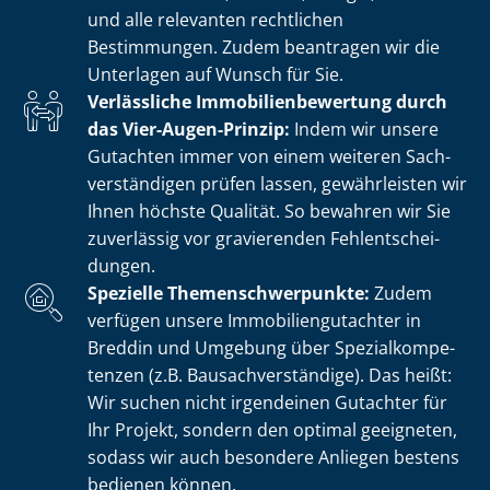
und alle relevanten rechtlichen
Bestimmungen. Zudem beantragen wir die
Unterlagen auf Wunsch für Sie.
Verlässliche Im­mo­bi­li­en­be­wer­tung durch
das Vier-Augen-Prinzip:
Indem wir unsere
Gutachten immer von einem weiteren Sach­
ver­stän­di­gen prüfen lassen, gewährleisten wir
Ihnen höchste Qualität. So bewahren wir Sie
zuverlässig vor gravierenden Fehl­ent­schei­
dun­gen.
Spezielle The­men­schwer­punk­te:
Zudem
verfügen unsere Im­mo­bi­li­en­gut­ach­ter in
Breddin und Umgebung über Spe­zi­al­kom­pe­
ten­zen (z.B. Bau­sach­ver­stän­di­ge). Das heißt:
Wir suchen nicht irgendeinen Gutachter für
Ihr Projekt, sondern den optimal geeigneten,
sodass wir auch besondere Anliegen bestens
bedienen können.