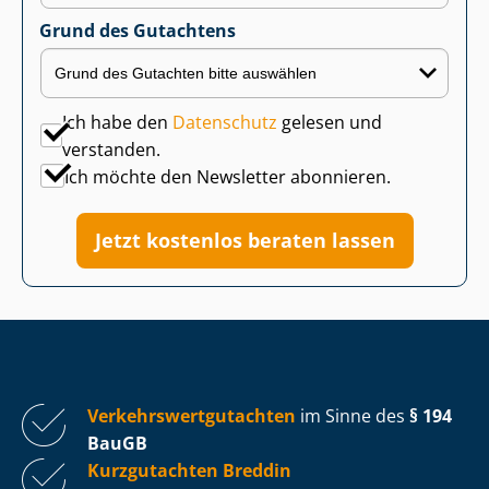
Grund des Gutachtens
Ich habe den
Datenschutz
gelesen und
verstanden.
Ich möchte den Newsletter abonnieren.
Jetzt kostenlos beraten lassen
Ver­kehrs­wert­gut­ach­ten
im Sinne des
§ 194
BauGB
Kurzgutachten Breddin