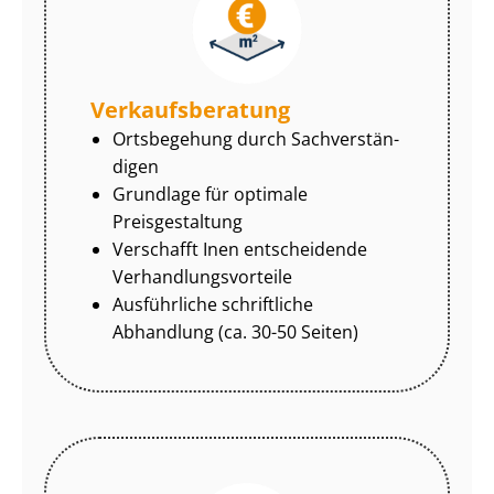
Ver­kaufs­be­ra­tung
Ortsbegehung durch Sach­ver­stän­
di­gen
Grundlage für optimale
Preisgestaltung
Verschafft Inen entscheidende
Ver­hand­lungs­vor­tei­le
Ausführliche schriftliche
Abhandlung (ca. 30-50 Seiten)