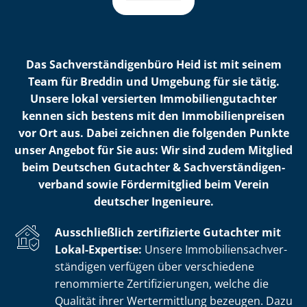
Das Sach­ver­stän­di­gen­bü­ro Heid ist mit seinem
Team für Breddin und Umgebung für sie tätig.
Unsere lokal versierten Im­mo­bi­li­en­gut­ach­ter
kennen sich bestens mit den Im­mo­bi­li­en­prei­sen
vor Ort aus. Dabei zeichnen die folgenden Punkte
unser Angebot für Sie aus: Wir sind zudem Mitglied
beim Deutschen Gutachter & Sach­ver­stän­di­gen­
ver­band sowie Fördermitglied beim Verein
deutscher Ingenieure.
Ausschließlich zertifizierte Gutachter mit
Lokal-Expertise:
Unsere Im­mo­bi­li­en­sach­ver­
stän­di­gen verfügen über verschiedene
renommierte Zer­ti­fi­zie­run­gen, welche die
Qualität ihrer Wertermittlung bezeugen. Dazu