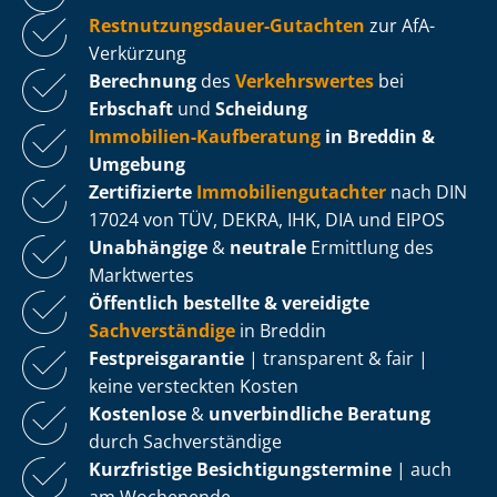
Rest­nut­zungs­dau­er-Gutachten
zur AfA-
Verkürzung
Berechnung
des
Verkehrswertes
bei
Erbschaft
und
Scheidung
Immobilien-Kaufberatung
in Breddin &
Umgebung
Zertifizierte
Im­mo­bi­li­en­gut­ach­ter
nach DIN
17024 von TÜV, DEKRA, IHK, DIA und EIPOS
Unabhängige
&
neutrale
Ermittlung des
Marktwertes
Öffentlich bestellte & vereidigte
Sachverständige
in Breddin
Fest­preis­ga­ran­tie
| transparent & fair |
keine versteckten Kosten
Kostenlose
&
unverbindliche Beratung
durch Sachverständige
Kurzfristige Be­sich­ti­gungs­ter­mi­ne
| auch
am Wochenende