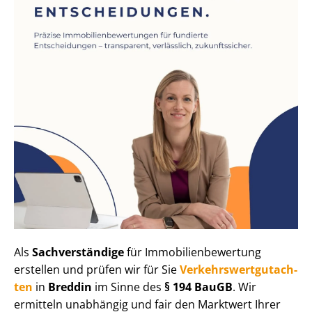
Als
Sachverständige
für Im­mo­bi­li­en­be­wer­tung
erstellen und prüfen wir für Sie
Ver­kehrs­wert­gut­ach­
ten
in
Breddin
im Sinne des
§ 194 BauGB
. Wir
ermitteln unabhängig und fair den Marktwert Ihrer