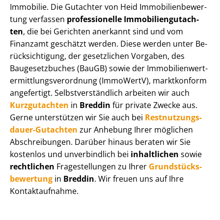
Immobilie. Die Gutachter von Heid Im­mo­bi­li­en­be­wer­
tung verfassen
professionelle Im­mo­bi­li­en­gut­ach­
ten
, die bei Gerichten anerkannt sind und vom
Finanzamt geschätzt werden. Diese werden unter Be­
rück­sich­ti­gung, der gesetzlichen Vorgaben, des
Baugesetzbuches (BauGB) sowie der Im­mo­bi­li­en­wert­
ermitt­lungs­ver­ord­nung (ImmoWertV), marktkonform
angefertigt. Selbst­ver­ständ­lich arbeiten wir auch
Kurzgutachten
in
Breddin
für private Zwecke aus.
Gerne unterstützen wir Sie auch bei
Rest­nut­zungs­
dau­er-Gutachten
zur Anhebung Ihrer möglichen
Abschreibungen. Darüber hinaus beraten wir Sie
kostenlos und unverbindlich bei
inhaltlichen
sowie
rechtlichen
Fragestellungen zu Ihrer
Grund­stücks­
be­wer­tung
in
Breddin
. Wir freuen uns auf Ihre
Kontaktaufnahme.