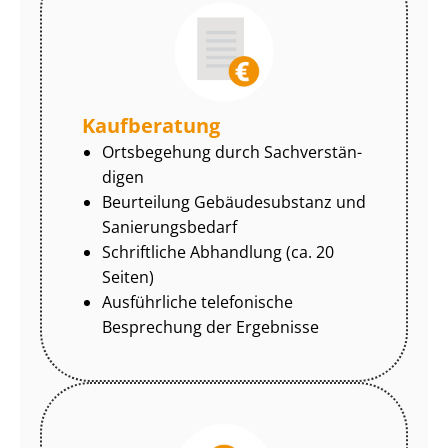
Kaufberatung
Ortsbegehung durch Sach­ver­stän­
di­gen
Beurteilung Gebäudesubstanz und
Sa­nie­rungs­be­darf
Schriftliche Abhandlung (ca. 20
Seiten)
Ausführliche telefonische
Besprechung der Ergebnisse