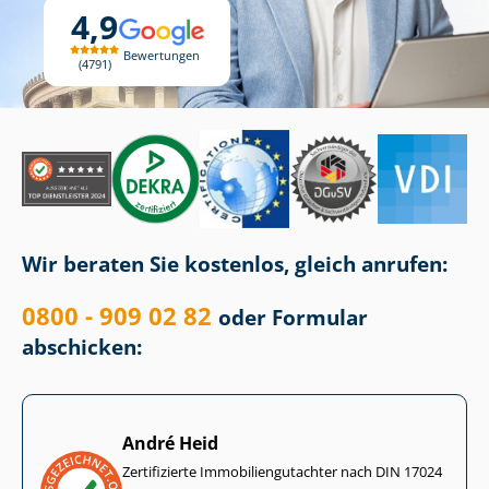
4,9
Bewertungen
4791
Wir beraten Sie kostenlos, gleich anrufen:
0800 - 909 02 82
oder Formular
abschicken:
André Heid
Zertifizierte Im­mo­bi­li­en­gut­ach­ter nach DIN 17024