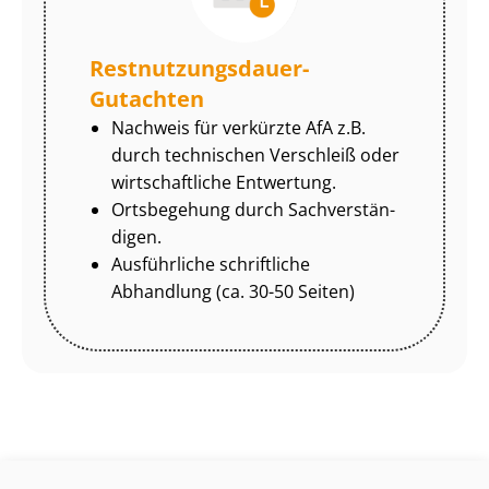
Rest­nut­zungs­dau­er-
Gutachten
Nachweis für verkürzte AfA z.B.
durch technischen Verschleiß oder
wirtschaftliche Entwertung.
Ortsbegehung durch Sach­ver­stän­
di­gen.
Ausführliche schriftliche
Abhandlung (ca. 30-50 Seiten)