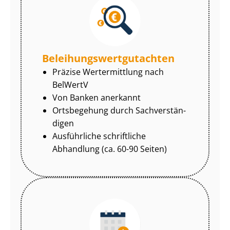
Be­lei­hungs­wert­gut­ach­ten
Präzise Wertermittlung nach
BelWertV
Von Banken anerkannt
Ortsbegehung durch Sach­ver­stän­
di­gen
Ausführliche schriftliche
Abhandlung (ca. 60-90 Seiten)