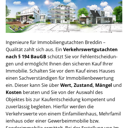
Ingenieure für Im­mo­bi­li­en­gut­ach­ten Breddin –
Qualität zahlt sich aus. Ein
Ver­kehrs­wert­gut­ach­ten
nach § 194 BauGB
schützt Sie vor Fehl­ent­schei­dun­
gen und ermöglicht Ihnen den sicheren Kauf Ihrer
Immobilie. Schalten Sie vor dem Kauf eines Hauses
einen Sach­ver­stän­di­gen für Im­mo­bi­li­en­be­wer­tung
ein. Dieser kann Sie über
Wert, Zustand, Mängel
und
Kosten
beraten und Sie von der Auswahl des
Objektes bis zur Kauf­ent­schei­dung kompetent und
zuverlässig begleiten. Hierfür werden die
Verkehrswerte von einem Einfamilienhaus, Mehr­fa­mi­l
i­en­haus oder einer Ge­wer­be­im­mo­bi­lie bzw.