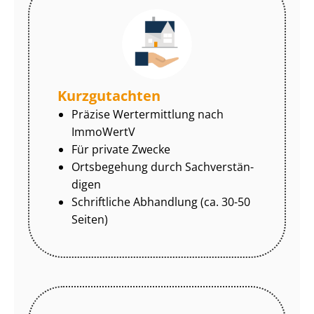
Kurzgutachten
Präzise Wertermittlung nach
ImmoWertV
Für private Zwecke
Ortsbegehung durch Sach­ver­stän­
di­gen
Schriftliche Abhandlung (ca. 30-50
Seiten)