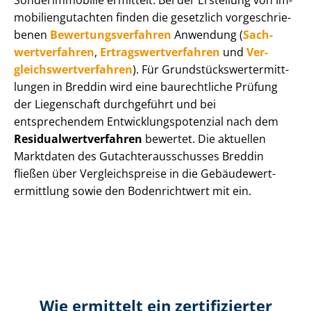
Sonderimmobilie ermittelt. Bei der Erstellung von Im­
mo­bi­li­en­gut­ach­ten finden die gesetzlich vor­ge­schrie­
be­nen
Be­wer­tungs­ver­fah­ren
Anwendung (
Sach­
wert­ver­fah­ren
,
Er­trags­wert­ver­fah­ren
und
Ver­
gleichs­wert­ver­fah­ren
). Für Grund­stücks­wert­ermitt­
lun­gen in Breddin wird eine baurechtliche Prüfung
der Liegenschaft durchgeführt und bei
entsprechendem Ent­wick­lungs­po­ten­zi­al nach dem
Re­si­du­al­wert­ver­fah­ren
bewertet. Die aktuellen
Marktdaten des Gut­ach­ter­aus­schus­ses Breddin
fließen über Ver­gleichs­prei­se in die Ge­bäu­de­wert­
ermitt­lung sowie den Bodenrichtwert mit ein.
Wie ermittelt ein zertifizierter