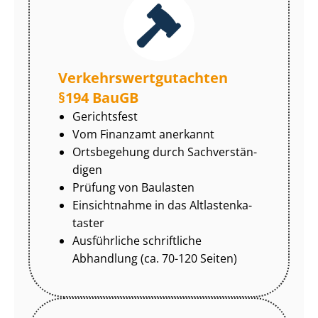
Ver­kehrs­wert­gut­ach­ten
§194 BauGB
Gerichtsfest
Vom Finanzamt anerkannt
Ortsbegehung durch Sach­ver­stän­
di­gen
Prüfung von Baulasten
Einsichtnahme in das Alt­las­ten­ka­
tas­ter
Ausführliche schriftliche
Abhandlung (ca. 70-120 Seiten)