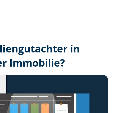
lien­gutachter in
er Immobilie?