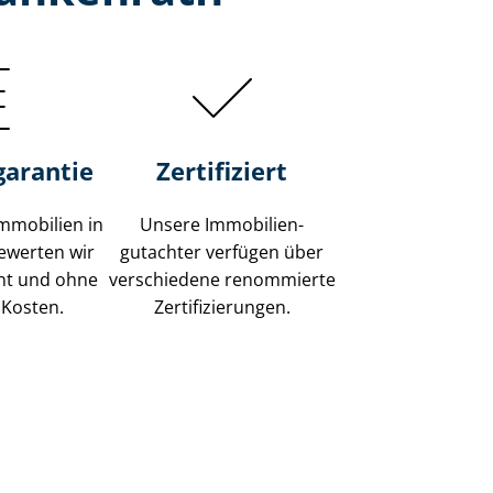
garantie
Zertifiziert
mmobilien in
Unsere Immobilien­
ewerten wir
gutachter verfügen über
ent und ohne
verschiedene renommierte
 Kosten.
Zer­ti­fi­zie­run­gen.