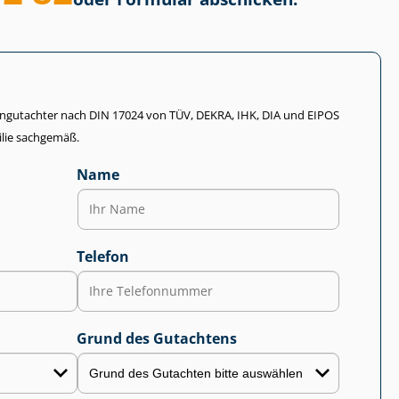
li­en­gut­ach­ter nach DIN 17024 von TÜV, DEKRA, IHK, DIA und EIPOS
lie sachgemäß.
Name
Telefon
Grund des Gutachtens