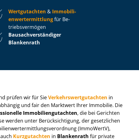
Wertgutachten
&
Im­mo­bi­li­
en­wert­ermitt­lung
für Be­
triebs­ver­mö­gen
Bau­sach­ver­stän­di­ger
Blankenrath
 und prüfen wir für Sie
Ver­kehrs­wert­gut­ach­ten
in
abhängig und fair den Marktwert Ihrer Immobilie. Die
ssionelle Im­mo­bi­li­en­gut­ach­ten
, die bei Gerichten
werden unter Be­rück­sich­ti­gung, der gesetzlichen
i­en­wert­ermitt­lungs­ver­ord­nung (ImmoWertV),
r auch
Kurzgutachten
in
Blankenrath
für private