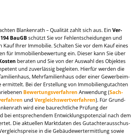
t­ach­ten Blankenrath – Qualität zahlt sich aus. Ein
Ver­
§ 194 BauGB
schützt Sie vor Fehl­ent­schei­dun­gen und
 Kauf Ihrer Immobilie. Schalten Sie vor dem Kauf eines
n für Im­mo­bi­li­en­be­wer­tung ein. Dieser kann Sie über
Kosten
beraten und Sie von der Auswahl des Objektes
ompetent und zuverlässig begleiten. Hierfür werden die
ilienhaus, Mehr­fa­mi­li­en­haus oder einer Ge­wer­be­im­
rmittelt. Bei der Erstellung von Im­mo­bi­li­en­gut­ach­ten
hrie­be­nen
Be­wer­tungs­ver­fah­ren
Anwendung (
Sach­
ver­fah­ren
und
Ver­gleichs­wert­ver­fah­ren
). Für Grund­
Blankenrath wird eine baurechtliche Prüfung der
 bei entsprechendem Ent­wick­lungs­po­ten­zi­al nach dem
tet. Die aktuellen Marktdaten des Gut­ach­ter­aus­schus­
r­gleichs­prei­se in die Ge­bäu­de­wert­ermitt­lung sowie