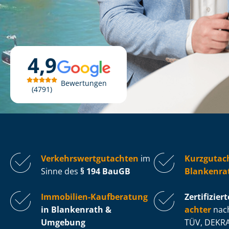
4,9
Bewertungen
4791
Ver­kehrs­wert­gut­ach­ten
im
Kurzgutac
Sinne des
§ 194 BauGB
Blankenra
Immobilien-Kaufberatung
Zertifiziert
in Blankenrath &
ach­ter
nach
Umgebung
TÜV, DEKRA