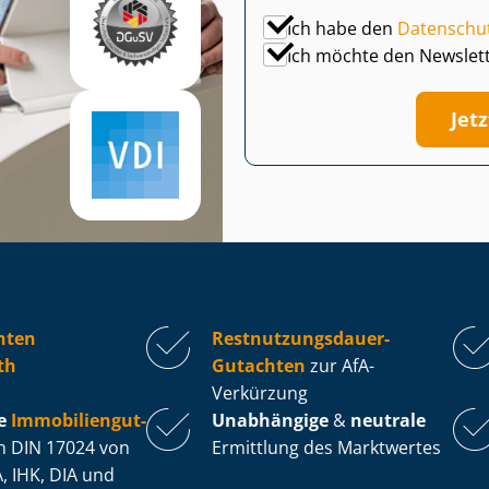
Ich habe den
Datenschu
Ich möchte den Newslet
Jet
hten
Rest­nut­zungs­dau­er-
th
Gutachten
zur AfA-
Verkürzung
e
Im­mo­bi­li­en­gut­
Unabhängige
&
neutrale
 DIN 17024 von
Ermittlung des Marktwertes
, IHK, DIA und