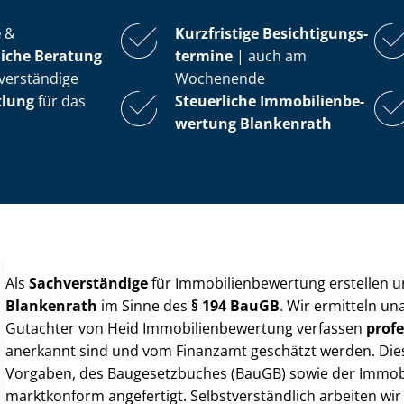
e
&
Kurzfristige Be­sich­ti­gungs­
iche Beratung
ter­mi­ne
| auch am
verständige
Wochenende
tlung
für das
Steuerliche Im­mo­bi­li­en­be­
wer­tung
Blankenrath
Als
Sachverständige
für Im­mo­bi­li­en­be­wer­tung erstellen
Blankenrath
im Sinne des
§ 194 BauGB
. Wir ermitteln un
Gutachter von Heid Im­mo­bi­li­en­be­wer­tung verfassen
profe
anerkannt sind und vom Finanzamt geschätzt werden. Diese 
Vorgaben, des Baugesetzbuches (BauGB) sowie der Im­mo­bi­l
marktkonform angefertigt. Selbst­ver­ständ­lich arbeiten wi