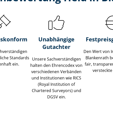
s­konform
Unabhängige
Festpreis​
Gutachter
­ver­stän­di­gen
Den Wert von I
liche Standards
Blankenrath b
Unsere Sach­ver­stän­di­gen
nhaft ein.
fair, transpar
halten den Ehrencodex von
versteckte
verschiedenen Verbänden
und Institutionen wie RICS
(Royal Institution of
Chartered Surveyors) und
DGSV ein.