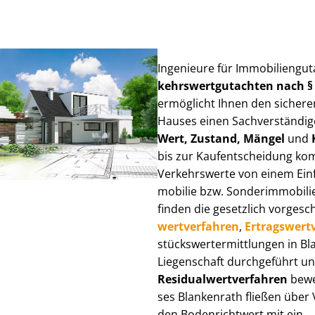
Ingenieure für Im­mo­bi­li­en­gu
kehrs­wert­gut­ach­ten nach 
ermöglicht Ihnen den sicheren
Hauses einen Sach­ver­stän­di­ge
Wert, Zustand, Mängel
und
bis zur Kauf­ent­schei­dung k
Verkehrswerte von einem Einfam
mo­bi­lie bzw. Sonderimmobilie e
finden die gesetzlich vor­ge­sc
wert­ver­fah­ren
,
Er­trags­wert­
stücks­wert­ermitt­lun­gen in 
Liegenschaft durchgeführt und
Re­si­du­al­wert­ver­fah­ren
bewer
ses Blankenrath fließen über Ve
den Bodenrichtwert mit ein.