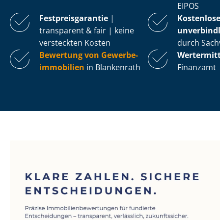
EIPOS
Fest­preis­ga­ran­tie
|
Kostenlos
transparent & fair | keine
unverbindl
versteckten Kosten
durch Sach
Bewertung von Ge­wer­be­
Wertermit
im­mo­bi­li­en
in Blankenrath
Finanzamt