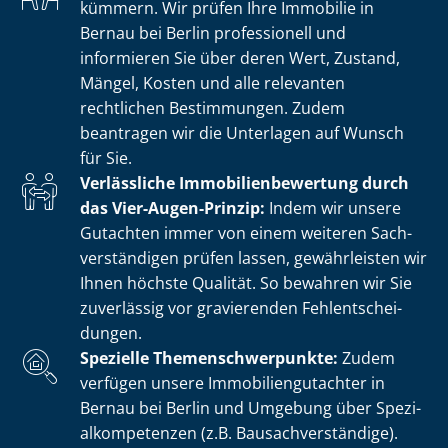
kümmern. Wir prüfen Ihre Immobilie in
Bernau bei Berlin professionell und
informieren Sie über deren Wert, Zustand,
Mängel, Kosten und alle relevanten
rechtlichen Bestimmungen. Zudem
beantragen wir die Unterlagen auf Wunsch
für Sie.
Verlässliche Im­mo­bi­li­en­be­wer­tung durch
das Vier-Augen-Prinzip:
Indem wir unsere
Gutachten immer von einem weiteren Sach­
ver­stän­di­gen prüfen lassen, gewährleisten wir
Ihnen höchste Qualität. So bewahren wir Sie
zuverlässig vor gravierenden Fehl­ent­schei­
dun­gen.
Spezielle The­men­schwer­punk­te:
Zudem
verfügen unsere Im­mo­bi­li­en­gut­ach­ter in
Bernau bei Berlin und Umgebung über Spe­zi­
al­kom­pe­ten­zen (z.B. Bau­sach­ver­stän­di­ge).