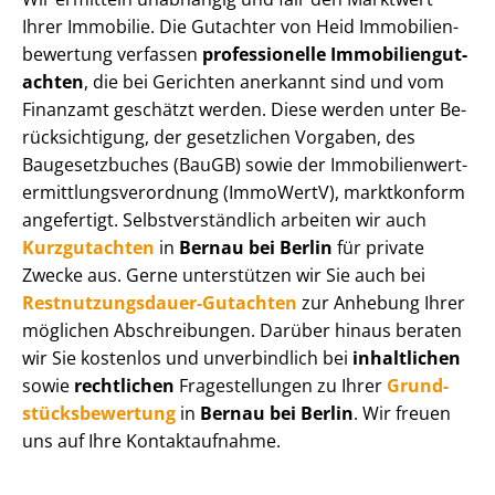
Ihrer Immobilie. Die Gutachter von Heid Im­mo­bi­li­en­
be­wer­tung verfassen
professionelle Im­mo­bi­li­en­gut­
ach­ten
, die bei Gerichten anerkannt sind und vom
Finanzamt geschätzt werden. Diese werden unter Be­
rück­sich­ti­gung, der gesetzlichen Vorgaben, des
Baugesetzbuches (BauGB) sowie der Im­mo­bi­li­en­wert­
ermitt­lungs­ver­ord­nung (ImmoWertV), marktkonform
angefertigt. Selbst­ver­ständ­lich arbeiten wir auch
Kurzgutachten
in
Bernau bei Berlin
für private
Zwecke aus. Gerne unterstützen wir Sie auch bei
Rest­nut­zungs­dau­er-Gutachten
zur Anhebung Ihrer
möglichen Abschreibungen. Darüber hinaus beraten
wir Sie kostenlos und unverbindlich bei
inhaltlichen
sowie
rechtlichen
Fragestellungen zu Ihrer
Grund­
stücks­be­wer­tung
in
Bernau bei Berlin
. Wir freuen
uns auf Ihre Kontaktaufnahme.