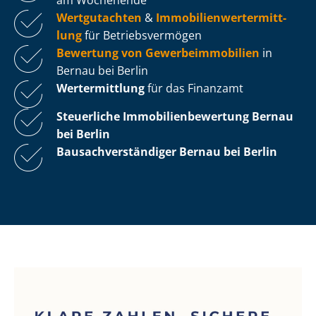
Wertgutachten
&
Im­mo­bi­li­en­wert­ermitt­
lung
für Be­triebs­ver­mö­gen
Bewertung von Ge­wer­be­im­mo­bi­li­en
in
Bernau bei Berlin
Wertermittlung
für das Finanzamt
Steuerliche Im­mo­bi­li­en­be­wer­tung
Bernau
bei Berlin
Bau­sach­ver­stän­di­ger Bernau bei Berlin