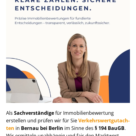
Als
Sachverständige
für Im­mo­bi­li­en­be­wer­tung
erstellen und prüfen wir für Sie
Ver­kehrs­wert­gut­ach­
ten
in
Bernau bei Berlin
im Sinne des
§ 194 BauGB
.
Wir ermitteln unabhängig und fair den Marktwert