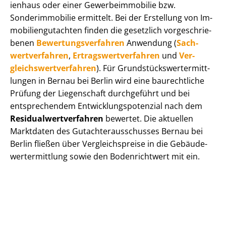
i­en­haus oder einer Ge­wer­be­im­mo­bi­lie bzw.
Sonderimmobilie ermittelt. Bei der Erstellung von Im­
mo­bi­li­en­gut­ach­ten finden die gesetzlich vor­ge­schrie­
be­nen
Be­wer­tungs­ver­fah­ren
Anwendung (
Sach­
wert­ver­fah­ren
,
Er­trags­wert­ver­fah­ren
und
Ver­
gleichs­wert­ver­fah­ren
). Für Grund­stücks­wert­ermitt­
lun­gen in Bernau bei Berlin wird eine baurechtliche
Prüfung der Liegenschaft durchgeführt und bei
entsprechendem Ent­wick­lungs­po­ten­zi­al nach dem
Re­si­du­al­wert­ver­fah­ren
bewertet. Die aktuellen
Marktdaten des Gut­ach­ter­aus­schus­ses Bernau bei
Berlin fließen über Ver­gleichs­prei­se in die Ge­bäu­de­
wert­ermitt­lung sowie den Bodenrichtwert mit ein.