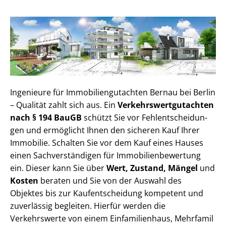
Ingenieure für Im­mo­bi­li­en­gut­ach­ten Bernau bei Berlin
– Qualität zahlt sich aus. Ein
Ver­kehrs­wert­gut­ach­ten
nach § 194 BauGB
schützt Sie vor Fehl­ent­schei­dun­
gen und ermöglicht Ihnen den sicheren Kauf Ihrer
Immobilie. Schalten Sie vor dem Kauf eines Hauses
einen Sach­ver­stän­di­gen für Im­mo­bi­li­en­be­wer­tung
ein. Dieser kann Sie über
Wert, Zustand, Mängel
und
Kosten
beraten und Sie von der Auswahl des
Objektes bis zur Kauf­ent­schei­dung kompetent und
zuverlässig begleiten. Hierfür werden die
Verkehrswerte von einem Einfamilienhaus, Mehr­fa­mi­l