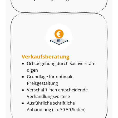
Ver­kaufs­be­ra­tung
Ortsbegehung durch Sach­ver­stän­
di­gen
Grundlage für optimale
Preisgestaltung
Verschafft Inen entscheidende
Ver­hand­lungs­vor­tei­le
Ausführliche schriftliche
Abhandlung (ca. 30-50 Seiten)