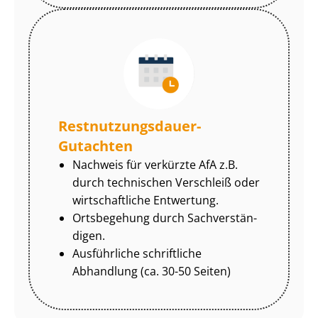
Rest­nut­zungs­dau­er-
Gutachten
Nachweis für verkürzte AfA z.B.
durch technischen Verschleiß oder
wirtschaftliche Entwertung.
Ortsbegehung durch Sach­ver­stän­
di­gen.
Ausführliche schriftliche
Abhandlung (ca. 30-50 Seiten)