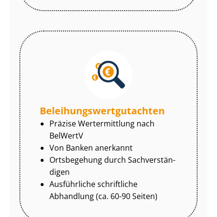
Be­lei­hungs­wert­gut­ach­ten
Präzise Wertermittlung nach
BelWertV
Von Banken anerkannt
Ortsbegehung durch Sach­ver­stän­
di­gen
Ausführliche schriftliche
Abhandlung (ca. 60-90 Seiten)