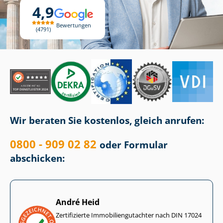
4,9
Bewertungen
4791
Wir beraten Sie kostenlos, gleich anrufen:
0800 - 909 02 82
oder Formular
abschicken:
André Heid
Zertifizierte Im­mo­bi­li­en­gut­ach­ter nach DIN 17024