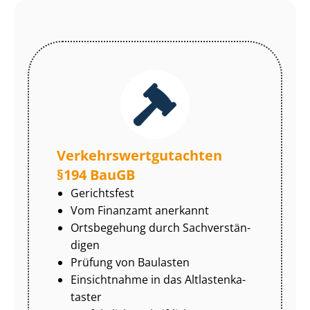
Ver­kehrs­wert­gut­ach­ten
§194 BauGB
Gerichtsfest
Vom Finanzamt anerkannt
Ortsbegehung durch Sach­ver­stän­
di­gen
Prüfung von Baulasten
Einsichtnahme in das Alt­las­ten­ka­
tas­ter