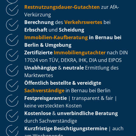
Rest­nut­zungs­dau­er-Gutachten
zur AfA-
Verkürzung
Berechnung
des
Verkehrswertes
bei
Erbschaft
und
Scheidung
Immobilien-Kaufberatung
in Bernau bei
Berlin & Umgebung
Zertifizierte
Im­mo­bi­li­en­gut­ach­ter
nach DIN
17024 von TÜV, DEKRA, IHK, DIA und EIPOS
Unabhängige
&
neutrale
Ermittlung des
Marktwertes
Öffentlich bestellte & vereidigte
Sachverständige
in Bernau bei Berlin
Fest­preis­ga­ran­tie
| transparent & fair |
keine versteckten Kosten
Kostenlose
&
unverbindliche Beratung
durch Sachverständige
Kurzfristige Be­sich­ti­gungs­ter­mi­ne
| auch
am Wochenende