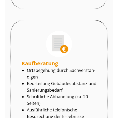
Kaufberatung
Ortsbegehung durch Sach­ver­stän­
di­gen
Beurteilung Gebäudesubstanz und
Sa­nie­rungs­be­darf
Schriftliche Abhandlung (ca. 20
Seiten)
Ausführliche telefonische
Besprechung der Ergebnisse