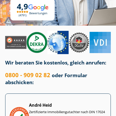
4,9
Bewertungen
4791
Wir beraten Sie kostenlos, gleich anrufen:
0800 - 909 02 82
oder Formular
abschicken:
André Heid
Zertifizierte Im­mo­bi­li­en­gut­ach­ter nach DIN 17024