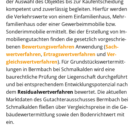
der Auswahl des Objektes bis zur Kauf­ent­schei­dung
kompetent und zuverlässig begleiten. Hierfür werden
die Verkehrswerte von einem Einfamilienhaus, Mehr­
fa­mi­li­en­haus oder einer Ge­wer­be­im­mo­bi­lie bzw.
Sonderimmobilie ermittelt. Bei der Erstellung von Im­
mo­bi­li­en­gut­ach­ten finden die gesetzlich vor­ge­schrie­
be­nen
Be­wer­tungs­ver­fah­ren
Anwendung (
Sach­
wert­ver­fah­ren
,
Er­trags­wert­ver­fah­ren
und
Ver­
gleichs­wert­ver­fah­ren
). Für Grund­stücks­wert­ermitt­
lun­gen in Bermbach bei Schmalkalden wird eine
baurechtliche Prüfung der Liegenschaft durchgeführt
und bei entsprechendem Ent­wick­lungs­po­ten­zi­al nach
dem
Re­si­du­al­wert­ver­fah­ren
bewertet. Die aktuellen
Marktdaten des Gut­ach­ter­aus­schus­ses Bermbach bei
Schmalkalden fließen über Ver­gleichs­prei­se in die Ge­
bäu­de­wert­ermitt­lung sowie den Bodenrichtwert mit
ein.