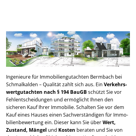
Ingenieure für Im­mo­bi­li­en­gut­ach­ten Bermbach bei
Schmalkalden – Qualität zahlt sich aus. Ein
Ver­kehrs­
wert­gut­ach­ten nach § 194 BauGB
schützt Sie vor
Fehl­ent­schei­dun­gen und ermöglicht Ihnen den
sicheren Kauf Ihrer Immobilie. Schalten Sie vor dem
Kauf eines Hauses einen Sach­ver­stän­di­gen für Im­mo­
bi­li­en­be­wer­tung ein. Dieser kann Sie über
Wert,
Zustand, Mängel
und
Kosten
beraten und Sie von