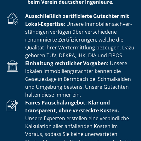
beim Verein deutscher Ingenieure.
Ausschließlich zertifizierte Gutachter mit
Lokal-Expertise:
Unsere Im­mo­bi­li­en­sach­ver­
stän­di­gen verfügen über verschiedene
renommierte Zer­ti­fi­zie­run­gen, welche die
Qualität ihrer Wertermittlung bezeugen. Dazu
gehören TÜV, DEKRA, IHK, DIA und EIPOS.
Einhaltung rechtlicher Vorgaben:
Unsere
lokalen Im­mo­bi­li­en­gut­ach­ter kennen die
Gesetzeslage in Bermbach bei Schmalkalden
und Umgebung bestens. Unsere Gutachten
halten diese immer ein.
Faires Pauschalangebot: Klar und
transparent, ohne versteckte Kosten.
Unsere Experten erstellen eine verbindliche
Kalkulation aller anfallenden Kosten im
Voraus, sodass Sie keine unerwarteten