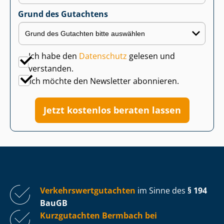
Grund des Gutachtens
Ich habe den
Datenschutz
gelesen und
verstanden.
Ich möchte den Newsletter abonnieren.
Jetzt kostenlos beraten lassen
Ver­kehrs­wert­gut­ach­ten
im Sinne des
§ 194
BauGB
Kurzgutachten Bermbach bei