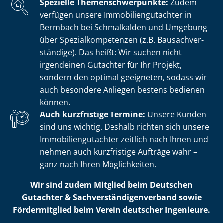
Spezielle The­men­schwer­punk­te:
Zudem
verfügen unsere Im­mo­bi­li­en­gut­ach­ter in
Bermbach bei Schmalkalden und Umgebung
über Spe­zi­al­kom­pe­ten­zen (z.B. Bau­sach­ver­
stän­di­ge). Das heißt: Wir suchen nicht
irgendeinen Gutachter für Ihr Projekt,
sondern den optimal geeigneten, sodass wir
auch besondere Anliegen bestens bedienen
können.
Auch kurzfristige Termine:
Unsere Kunden
sind uns wichtig. Deshalb richten sich unsere
Im­mo­bi­li­en­gut­ach­ter zeitlich nach Ihnen und
nehmen auch kurzfristige Aufträge wahr –
ganz nach Ihren Möglichkeiten.
Wir sind zudem Mitglied beim Deutschen
Gutachter & Sach­ver­stän­di­gen­ver­band sowie
Fördermitglied beim Verein deutscher Ingenieure.