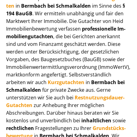
ten
in
Bermbach bei Schmalkalden
im Sinne des
§
194 BauGB
. Wir ermitteln unabhängig und fair den
Marktwert Ihrer Immobilie. Die Gutachter von Heid
Im­mo­bi­li­en­be­wer­tung verfassen
professionelle Im­
mo­bi­li­en­gut­ach­ten
, die bei Gerichten anerkannt
sind und vom Finanzamt geschätzt werden. Diese
werden unter Be­rück­sich­ti­gung, der gesetzlichen
Vorgaben, des Baugesetzbuches (BauGB) sowie der
Im­mo­bi­li­en­wert­ermitt­lungs­ver­ord­nung (ImmoWertV),
marktkonform angefertigt. Selbst­ver­ständ­lich
arbeiten wir auch
Kurzgutachten
in
Bermbach bei
Schmalkalden
für private Zwecke aus. Gerne
unterstützen wir Sie auch bei
Rest­nut­zungs­dau­er-
Gutachten
zur Anhebung Ihrer möglichen
Abschreibungen. Darüber hinaus beraten wir Sie
kostenlos und unverbindlich bei
inhaltlichen
sowie
rechtlichen
Fragestellungen zu Ihrer
Grund­stücks­
be­wer­tung
in
Bermbach bei Schmalkalden
. Wir