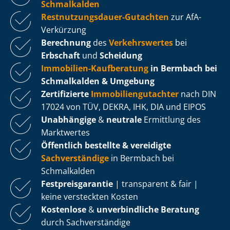
Schmalkalden
Rest­nut­zungs­dau­er-Gutachten
zur AfA-
Verkürzung
Berechnung
des
Verkehrswertes
bei
Erbschaft
und
Scheidung
Immobilien-Kaufberatung
in Bermbach bei
Schmalkalden & Umgebung
Zertifizierte
Im­mo­bi­li­en­gut­ach­ter
nach DIN
17024 von TÜV, DEKRA, IHK, DIA und EIPOS
Unabhängige
&
neutrale
Ermittlung des
Marktwertes
Öffentlich bestellte & vereidigte
Sachverständige
in Bermbach bei
Schmalkalden
Fest­preis­ga­ran­tie
| transparent & fair |
keine versteckten Kosten
Kostenlose
&
unverbindliche Beratung
durch Sachverständige