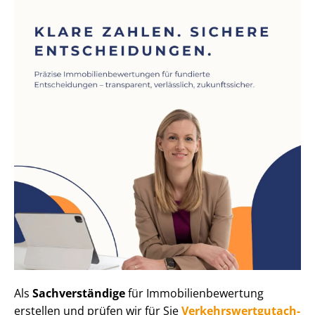
Als
Sachverständige
für Im­mo­bi­li­en­be­wer­tung
erstellen und prüfen wir für Sie
Ver­kehrs­wert­gut­ach­