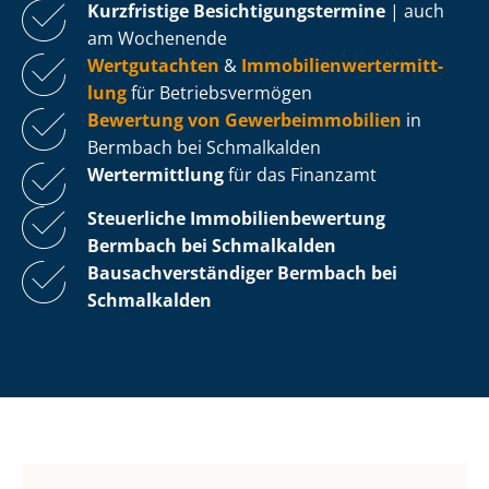
Kurzfristige Be­sich­ti­gungs­ter­mi­ne
| auch
am Wochenende
Wertgutachten
&
Im­mo­bi­li­en­wert­ermitt­
lung
für Be­triebs­ver­mö­gen
Bewertung von Ge­wer­be­im­mo­bi­li­en
in
Bermbach bei Schmalkalden
Wertermittlung
für das Finanzamt
Steuerliche Im­mo­bi­li­en­be­wer­tung
Bermbach bei Schmalkalden
Bau­sach­ver­stän­di­ger Bermbach bei
Schmalkalden