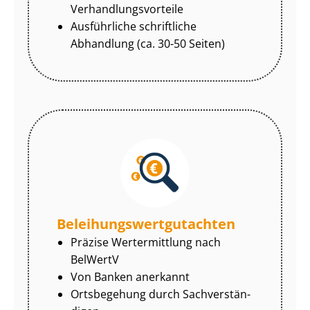
Ver­hand­lungs­vor­tei­le
Ausführliche schriftliche
Abhandlung (ca. 30-50 Seiten)
Be­lei­hungs­wert­gut­ach­ten
Präzise Wertermittlung nach
BelWertV
Von Banken anerkannt
Ortsbegehung durch Sach­ver­stän­