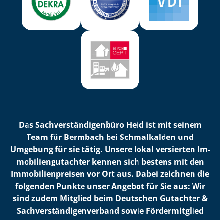
Das Sach­ver­stän­di­gen­bü­ro Heid ist mit seinem
Team für Bermbach bei Schmalkalden und
Umgebung für sie tätig. Unsere lokal versierten Im­
mo­bi­li­en­gut­ach­ter kennen sich bestens mit den
Im­mo­bi­li­en­prei­sen vor Ort aus. Dabei zeichnen die
folgenden Punkte unser Angebot für Sie aus: Wir
sind zudem Mitglied beim Deutschen Gutachter &
Sach­ver­stän­di­gen­ver­band sowie Fördermitglied