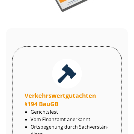
Ver­kehrs­wert­gut­ach­ten
§194 BauGB
Gerichtsfest
Vom Finanzamt anerkannt
Ortsbegehung durch Sach­ver­stän­