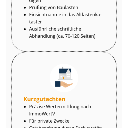
di­gen
Prüfung von Baulasten
Einsichtnahme in das Alt­las­ten­ka­
tas­ter
Ausführliche schriftliche
Abhandlung (ca. 70-120 Seiten)
Kurzgutachten
Präzise Wertermittlung nach
ImmoWertV
Für private Zwecke
Ortsbegehung durch Sach­ver­stän­