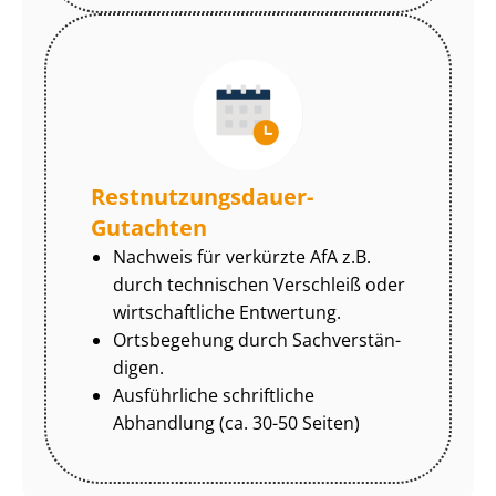
Rest­nut­zungs­dau­er-
Gutachten
Nachweis für verkürzte AfA z.B.
durch technischen Verschleiß oder
wirtschaftliche Entwertung.
Ortsbegehung durch Sach­ver­stän­
di­gen.
Ausführliche schriftliche
Abhandlung (ca. 30-50 Seiten)