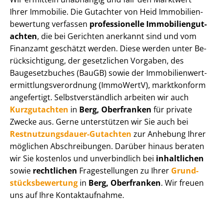
Ihrer Immobilie. Die Gutachter von Heid Im­mo­bi­li­en­
be­wer­tung verfassen
professionelle Im­mo­bi­li­en­gut­
ach­ten
, die bei Gerichten anerkannt sind und vom
Finanzamt geschätzt werden. Diese werden unter Be­
rück­sich­ti­gung, der gesetzlichen Vorgaben, des
Baugesetzbuches (BauGB) sowie der Im­mo­bi­li­en­wert­
ermitt­lungs­ver­ord­nung (ImmoWertV), marktkonform
angefertigt. Selbst­ver­ständ­lich arbeiten wir auch
Kurzgutachten
in
Berg, Oberfranken
für private
Zwecke aus. Gerne unterstützen wir Sie auch bei
Rest­nut­zungs­dau­er-Gutachten
zur Anhebung Ihrer
möglichen Abschreibungen. Darüber hinaus beraten
wir Sie kostenlos und unverbindlich bei
inhaltlichen
sowie
rechtlichen
Fragestellungen zu Ihrer
Grund­
stücks­be­wer­tung
in
Berg, Oberfranken
. Wir freuen
uns auf Ihre Kontaktaufnahme.