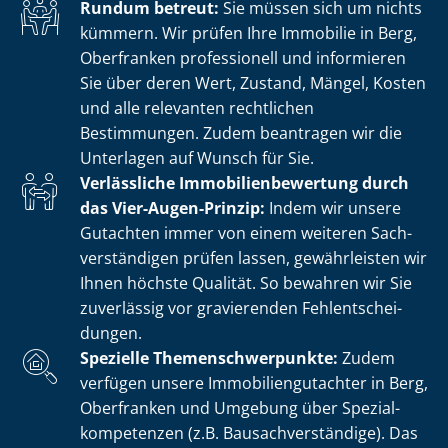
Rundum betreut:
Sie müssen sich um nichts
kümmern. Wir prüfen Ihre Immobilie in Berg,
Oberfranken professionell und informieren
Sie über deren Wert, Zustand, Mängel, Kosten
und alle relevanten rechtlichen
Bestimmungen. Zudem beantragen wir die
Unterlagen auf Wunsch für Sie.
Verlässliche Im­mo­bi­li­en­be­wer­tung durch
das Vier-Augen-Prinzip:
Indem wir unsere
Gutachten immer von einem weiteren Sach­
ver­stän­di­gen prüfen lassen, gewährleisten wir
Ihnen höchste Qualität. So bewahren wir Sie
zuverlässig vor gravierenden Fehl­ent­schei­
dun­gen.
Spezielle The­men­schwer­punk­te:
Zudem
verfügen unsere Im­mo­bi­li­en­gut­ach­ter in Berg,
Oberfranken und Umgebung über Spe­zi­al­
kom­pe­ten­zen (z.B. Bau­sach­ver­stän­di­ge). Das