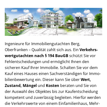
Ingenieure für Im­mo­bi­li­en­gut­ach­ten Berg,
Oberfranken – Qualität zahlt sich aus. Ein
Ver­kehrs­
wert­gut­ach­ten nach § 194 BauGB
schützt Sie vor
Fehl­ent­schei­dun­gen und ermöglicht Ihnen den
sicheren Kauf Ihrer Immobilie. Schalten Sie vor dem
Kauf eines Hauses einen Sach­ver­stän­di­gen für Im­mo­
bi­li­en­be­wer­tung ein. Dieser kann Sie über
Wert,
Zustand, Mängel
und
Kosten
beraten und Sie von
der Auswahl des Objektes bis zur Kauf­ent­schei­dung
kompetent und zuverlässig begleiten. Hierfür werden
die Verkehrswerte von einem Einfamilienhaus, Mehr­