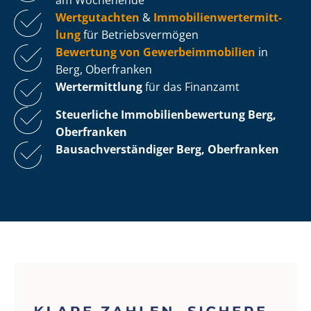
Wertgutachten
&
Im­mo­bi­li­en­wert­ermitt­
lung
für Be­triebs­ver­mö­gen
Bewertung von Ge­wer­be­im­mo­bi­li­en
in
Berg, Oberfranken
Wertermittlung
für das Finanzamt
Steuerliche Im­mo­bi­li­en­be­wer­tung
Berg,
Oberfranken
Bau­sach­ver­stän­di­ger Berg, Oberfranken