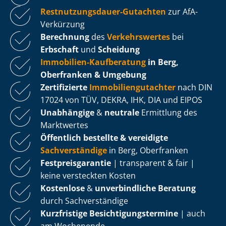
Rest­nut­zungs­dau­er-Gutachten
zur AfA-
Verkürzung
Berechnung
des
Verkehrswertes
bei
Erbschaft
und
Scheidung
Immobilien-Kaufberatung
in Berg,
Oberfranken & Umgebung
Zertifizierte
Im­mo­bi­li­en­gut­ach­ter
nach DIN
17024 von TÜV, DEKRA, IHK, DIA und EIPOS
Unabhängige
&
neutrale
Ermittlung des
Marktwertes
Öffentlich bestellte & vereidigte
Sachverständige
in Berg, Oberfranken
Fest­preis­ga­ran­tie
| transparent & fair |
keine versteckten Kosten
Kostenlose
&
unverbindliche Beratung
durch Sachverständige
Kurzfristige Be­sich­ti­gungs­ter­mi­ne
| auch
am Wochenende