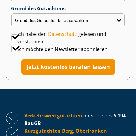
Grund des Gutachtens
Ich habe den
Datenschutz
gelesen und
verstanden.
Ich möchte den Newsletter abonnieren.
Jetzt kostenlos beraten lassen
Ver­kehrs­wert­gut­ach­ten
im Sinne des
§ 194
BauGB
Kurzgutachten Berg, Oberfranken