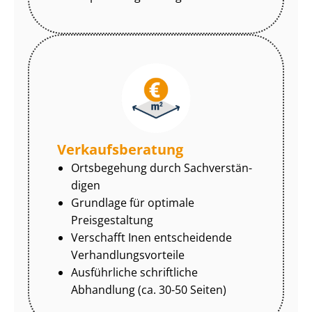
Ver­kaufs­be­ra­tung
Ortsbegehung durch Sach­ver­stän­
di­gen
Grundlage für optimale
Preisgestaltung
Verschafft Inen entscheidende
Ver­hand­lungs­vor­tei­le
Ausführliche schriftliche
Abhandlung (ca. 30-50 Seiten)