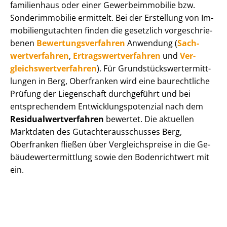
fa­mi­li­en­haus oder einer Ge­wer­be­im­mo­bi­lie bzw.
Sonderimmobilie ermittelt. Bei der Erstellung von Im­
mo­bi­li­en­gut­ach­ten finden die gesetzlich vor­ge­schrie­
be­nen
Be­wer­tungs­ver­fah­ren
Anwendung (
Sach­
wert­ver­fah­ren
,
Er­trags­wert­ver­fah­ren
und
Ver­
gleichs­wert­ver­fah­ren
). Für Grund­stücks­wert­ermitt­
lun­gen in Berg, Oberfranken wird eine baurechtliche
Prüfung der Liegenschaft durchgeführt und bei
entsprechendem Ent­wick­lungs­po­ten­zi­al nach dem
Re­si­du­al­wert­ver­fah­ren
bewertet. Die aktuellen
Marktdaten des Gut­ach­ter­aus­schus­ses Berg,
Oberfranken fließen über Ver­gleichs­prei­se in die Ge­
bäu­de­wert­ermitt­lung sowie den Bodenrichtwert mit
ein.