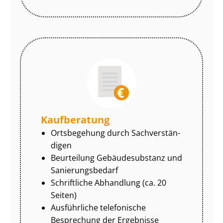
Kaufberatung
Ortsbegehung durch Sach­ver­stän­
di­gen
Beurteilung Gebäudesubstanz und
Sa­nie­rungs­be­darf
Schriftliche Abhandlung (ca. 20
Seiten)
Ausführliche telefonische
Besprechung der Ergebnisse