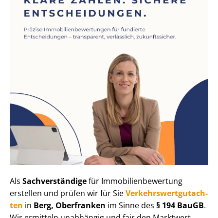
Als
Sachverständige
für Im­mo­bi­li­en­be­wer­tung
erstellen und prüfen wir für Sie
Ver­kehrs­wert­gut­ach­
ten
in
Berg, Oberfranken
im Sinne des
§ 194 BauGB
.
Wir ermitteln unabhängig und fair den Marktwert