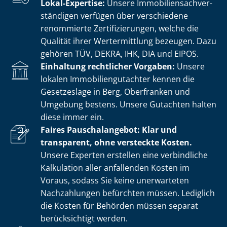
Lokal-Expertise:
Unsere Im­mo­bi­li­en­sach­ver­
stän­di­gen verfügen über verschiedene
renommierte Zer­ti­fi­zie­run­gen, welche die
Qualität ihrer Wertermittlung bezeugen. Dazu
gehören TÜV, DEKRA, IHK, DIA und EIPOS.
Einhaltung rechtlicher Vorgaben:
Unsere
lokalen Im­mo­bi­li­en­gut­ach­ter kennen die
Gesetzeslage in Berg, Oberfranken und
Umgebung bestens. Unsere Gutachten halten
diese immer ein.
Faires Pauschalangebot: Klar und
transparent, ohne versteckte Kosten.
Unsere Experten erstellen eine verbindliche
Kalkulation aller anfallenden Kosten im
Voraus, sodass Sie keine unerwarteten
Nachzahlungen befürchten müssen. Lediglich
die Kosten für Behörden müssen separat
berücksichtigt werden.