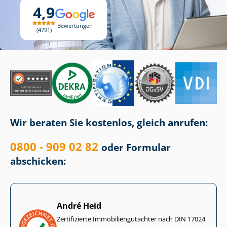
4,9
Bewertungen
4791
Wir beraten Sie kostenlos, gleich anrufen:
0800 - 909 02 82
oder Formular
abschicken:
André Heid
Zertifizierte Im­mo­bi­li­en­gut­ach­ter nach DIN 17024