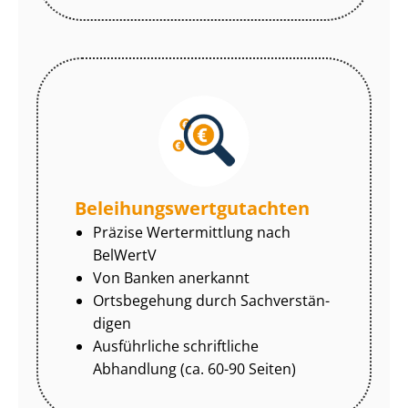
Be­lei­hungs­wert­gut­ach­ten
Präzise Wertermittlung nach
BelWertV
Von Banken anerkannt
Ortsbegehung durch Sach­ver­stän­
di­gen
Ausführliche schriftliche
Abhandlung (ca. 60-90 Seiten)