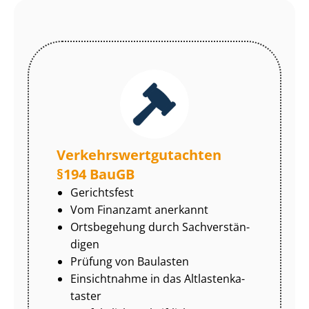
Ver­kehrs­wert­gut­ach­ten
§194 BauGB
Gerichtsfest
Vom Finanzamt anerkannt
Ortsbegehung durch Sach­ver­stän­
di­gen
Prüfung von Baulasten
Einsichtnahme in das Alt­las­ten­ka­
tas­ter