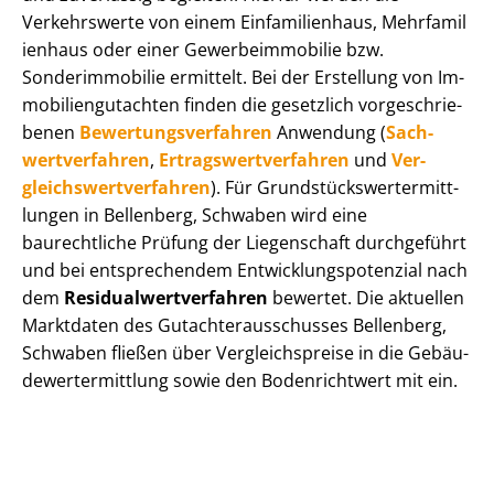
Verkehrswerte von einem Einfamilienhaus, Mehr­fa­mi­l
i­en­haus oder einer Ge­wer­be­im­mo­bi­lie bzw.
Sonderimmobilie ermittelt. Bei der Erstellung von Im­
mo­bi­li­en­gut­ach­ten finden die gesetzlich vor­ge­schrie­
be­nen
Be­wer­tungs­ver­fah­ren
Anwendung (
Sach­
wert­ver­fah­ren
,
Er­trags­wert­ver­fah­ren
und
Ver­
gleichs­wert­ver­fah­ren
). Für Grund­stücks­wert­ermitt­
lun­gen in Bellenberg, Schwaben wird eine
baurechtliche Prüfung der Liegenschaft durchgeführt
und bei entsprechendem Ent­wick­lungs­po­ten­zi­al nach
dem
Re­si­du­al­wert­ver­fah­ren
bewertet. Die aktuellen
Marktdaten des Gut­ach­ter­aus­schus­ses Bellenberg,
Schwaben fließen über Ver­gleichs­prei­se in die Ge­bäu­
de­wert­ermitt­lung sowie den Bodenrichtwert mit ein.