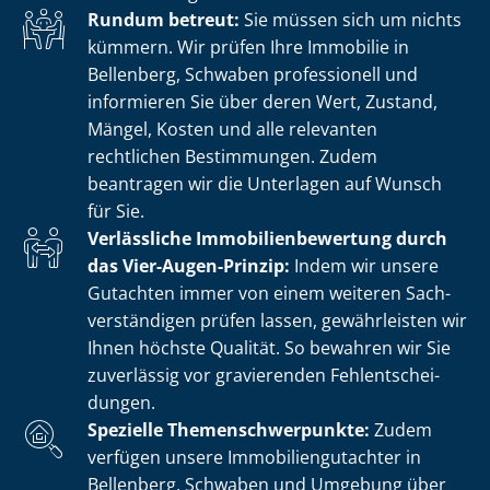
Rundum betreut:
Sie müssen sich um nichts
kümmern. Wir prüfen Ihre Immobilie in
Bellenberg, Schwaben professionell und
informieren Sie über deren Wert, Zustand,
Mängel, Kosten und alle relevanten
rechtlichen Bestimmungen. Zudem
beantragen wir die Unterlagen auf Wunsch
für Sie.
Verlässliche Im­mo­bi­li­en­be­wer­tung durch
das Vier-Augen-Prinzip:
Indem wir unsere
Gutachten immer von einem weiteren Sach­
ver­stän­di­gen prüfen lassen, gewährleisten wir
Ihnen höchste Qualität. So bewahren wir Sie
zuverlässig vor gravierenden Fehl­ent­schei­
dun­gen.
Spezielle The­men­schwer­punk­te:
Zudem
verfügen unsere Im­mo­bi­li­en­gut­ach­ter in
Bellenberg, Schwaben und Umgebung über