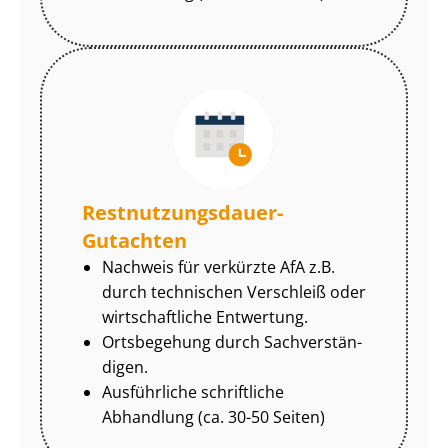
Rest­nut­zungs­dau­er-
Gutachten
Nachweis für verkürzte AfA z.B.
durch technischen Verschleiß oder
wirtschaftliche Entwertung.
Ortsbegehung durch Sach­ver­stän­
di­gen.
Ausführliche schriftliche
Abhandlung (ca. 30-50 Seiten)