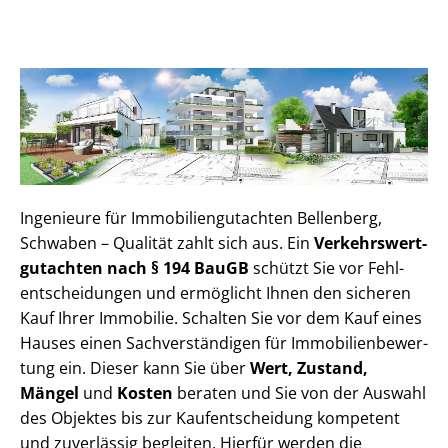
Ingenieure für Im­mo­bi­li­en­gut­ach­ten Bellenberg,
Schwaben – Qualität zahlt sich aus. Ein
Ver­kehrs­wert­
gut­ach­ten nach § 194 BauGB
schützt Sie vor Fehl­
ent­schei­dun­gen und ermöglicht Ihnen den sicheren
Kauf Ihrer Immobilie. Schalten Sie vor dem Kauf eines
Hauses einen Sach­ver­stän­di­gen für Im­mo­bi­li­en­be­wer­
tung ein. Dieser kann Sie über
Wert, Zustand,
Mängel
und
Kosten
beraten und Sie von der Auswahl
des Objektes bis zur Kauf­ent­schei­dung kompetent
und zuverlässig begleiten. Hierfür werden die