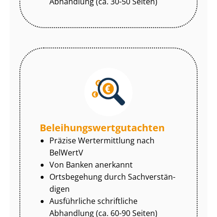
Abhandlung (ca. 30-50 Seiten)
Be­lei­hungs­wert­gut­ach­ten
Präzise Wertermittlung nach
BelWertV
Von Banken anerkannt
Ortsbegehung durch Sach­ver­stän­
di­gen
Ausführliche schriftliche
Abhandlung (ca. 60-90 Seiten)