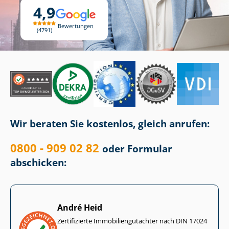
4,9
Bewertungen
4791
Wir beraten Sie kostenlos, gleich anrufen:
0800 - 909 02 82
oder Formular
abschicken:
André Heid
Zertifizierte Im­mo­bi­li­en­gut­ach­ter nach DIN 17024