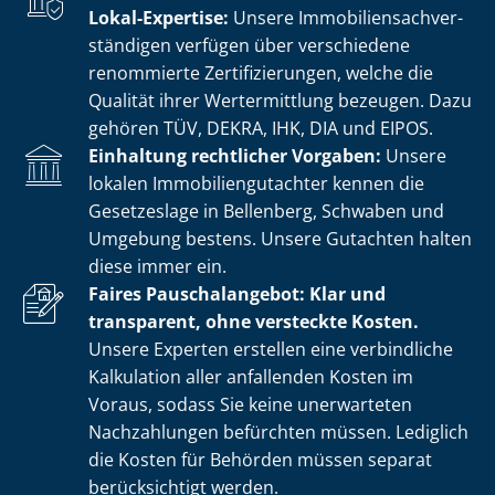
Lokal-Expertise:
Unsere Im­mo­bi­li­en­sach­ver­
stän­di­gen verfügen über verschiedene
renommierte Zer­ti­fi­zie­run­gen, welche die
Qualität ihrer Wertermittlung bezeugen. Dazu
gehören TÜV, DEKRA, IHK, DIA und EIPOS.
Einhaltung rechtlicher Vorgaben:
Unsere
lokalen Im­mo­bi­li­en­gut­ach­ter kennen die
Gesetzeslage in Bellenberg, Schwaben und
Umgebung bestens. Unsere Gutachten halten
diese immer ein.
Faires Pauschalangebot: Klar und
transparent, ohne versteckte Kosten.
Unsere Experten erstellen eine verbindliche
Kalkulation aller anfallenden Kosten im
Voraus, sodass Sie keine unerwarteten
Nachzahlungen befürchten müssen. Lediglich
die Kosten für Behörden müssen separat
berücksichtigt werden.