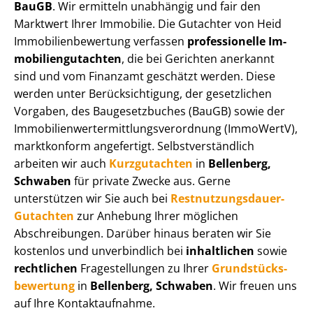
BauGB
. Wir ermitteln unabhängig und fair den
Marktwert Ihrer Immobilie. Die Gutachter von Heid
Im­mo­bi­li­en­be­wer­tung verfassen
professionelle Im­
mo­bi­li­en­gut­ach­ten
, die bei Gerichten anerkannt
sind und vom Finanzamt geschätzt werden. Diese
werden unter Be­rück­sich­ti­gung, der gesetzlichen
Vorgaben, des Baugesetzbuches (BauGB) sowie der
Im­mo­bi­li­en­wert­ermitt­lungs­ver­ord­nung (ImmoWertV),
marktkonform angefertigt. Selbst­ver­ständ­lich
arbeiten wir auch
Kurzgutachten
in
Bellenberg,
Schwaben
für private Zwecke aus. Gerne
unterstützen wir Sie auch bei
Rest­nut­zungs­dau­er-
Gutachten
zur Anhebung Ihrer möglichen
Abschreibungen. Darüber hinaus beraten wir Sie
kostenlos und unverbindlich bei
inhaltlichen
sowie
rechtlichen
Fragestellungen zu Ihrer
Grund­stücks­
be­wer­tung
in
Bellenberg, Schwaben
. Wir freuen uns
auf Ihre Kontaktaufnahme.