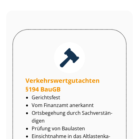
Ver­kehrs­wert­gut­ach­ten
§194 BauGB
Gerichtsfest
Vom Finanzamt anerkannt
Ortsbegehung durch Sach­ver­stän­
di­gen
Prüfung von Baulasten
Einsichtnahme in das Alt­las­ten­ka­