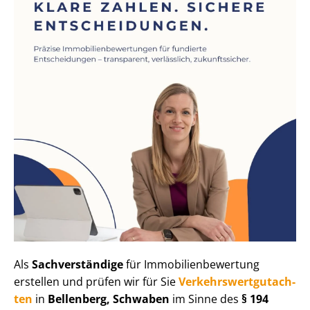
Als
Sachverständige
für Im­mo­bi­li­en­be­wer­tung
erstellen und prüfen wir für Sie
Ver­kehrs­wert­gut­ach­
ten
in
Bellenberg, Schwaben
im Sinne des
§ 194