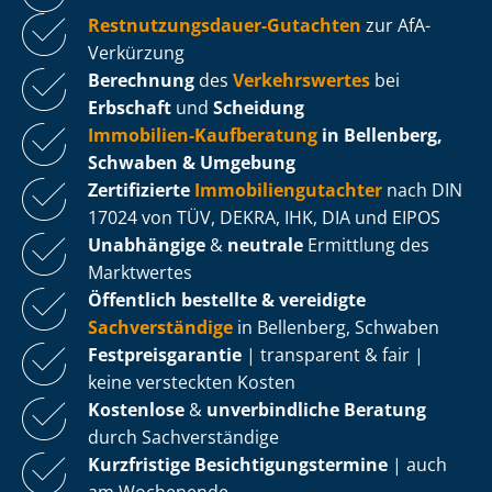
Rest­nut­zungs­dau­er-Gutachten
zur AfA-
Verkürzung
Berechnung
des
Verkehrswertes
bei
Erbschaft
und
Scheidung
Immobilien-Kaufberatung
in Bellenberg,
Schwaben & Umgebung
Zertifizierte
Im­mo­bi­li­en­gut­ach­ter
nach DIN
17024 von TÜV, DEKRA, IHK, DIA und EIPOS
Unabhängige
&
neutrale
Ermittlung des
Marktwertes
Öffentlich bestellte & vereidigte
Sachverständige
in Bellenberg, Schwaben
Fest­preis­ga­ran­tie
| transparent & fair |
keine versteckten Kosten
Kostenlose
&
unverbindliche Beratung
durch Sachverständige
Kurzfristige Be­sich­ti­gungs­ter­mi­ne
| auch
am Wochenende