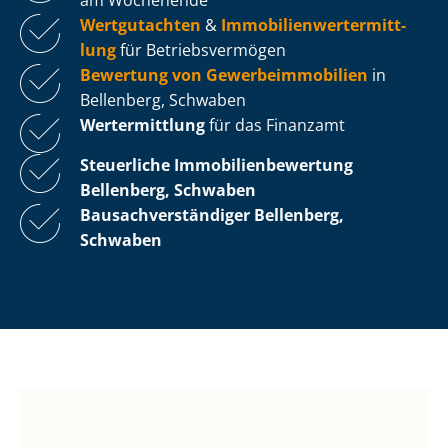
Wertgutachten
&
Im­mo­bi­li­en­wert­ermitt­
lung
für Be­triebs­ver­mö­gen
Bewertung von Ge­wer­be­im­mo­bi­li­en
in
Bellenberg, Schwaben
Wertermittlung
für das Finanzamt
Steuerliche Im­mo­bi­li­en­be­wer­tung
Bellenberg, Schwaben
Bau­sach­ver­stän­di­ger Bellenberg,
Schwaben