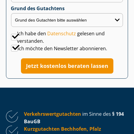
Grund des Gutachtens
Ich habe den
Datenschutz
gelesen und
verstanden.
Ich möchte den Newsletter abonnieren.
Jetzt kostenlos beraten lassen
Ver­kehrs­wert­gut­ach­ten
im Sinne des
§ 194
BauGB
Kurzgutachten Bechhofen, Pfalz