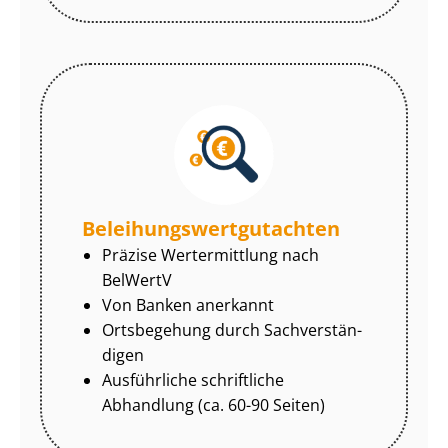
Be­lei­hungs­wert­gut­ach­ten
Präzise Wertermittlung nach
BelWertV
Von Banken anerkannt
Ortsbegehung durch Sach­ver­stän­
di­gen
Ausführliche schriftliche
Abhandlung (ca. 60-90 Seiten)