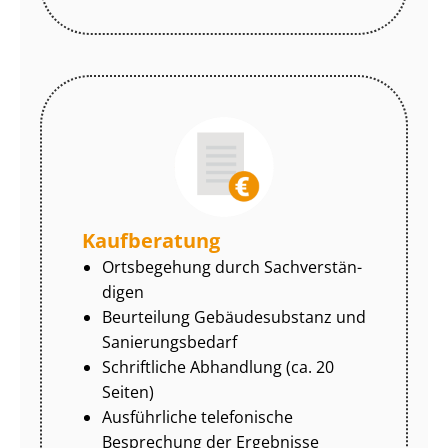
Kaufberatung
Ortsbegehung durch Sach­ver­stän­
di­gen
Beurteilung Gebäudesubstanz und
Sa­nie­rungs­be­darf
Schriftliche Abhandlung (ca. 20
Seiten)
Ausführliche telefonische
Besprechung der Ergebnisse