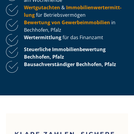
Wertgutachten
&
Im­mo­bi­li­en­wert­ermitt­
lung
für Be­triebs­ver­mö­gen
Bewertung von Ge­wer­be­im­mo­bi­li­en
in
Bechhofen, Pfalz
Wertermittlung
für das Finanzamt
Steuerliche Im­mo­bi­li­en­be­wer­tung
Bechhofen, Pfalz
Bau­sach­ver­stän­di­ger Bechhofen, Pfalz