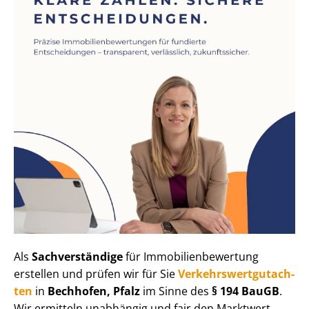
Als
Sachverständige
für Im­mo­bi­li­en­be­wer­tung
erstellen und prüfen wir für Sie
Ver­kehrs­wert­gut­ach­
ten
in
Bechhofen, Pfalz
im Sinne des
§ 194 BauGB
.
Wir ermitteln unabhängig und fair den Marktwert