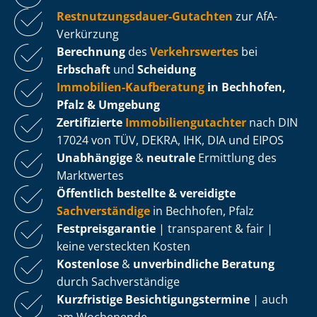
Rest­nut­zungs­dau­er-Gutachten
zur AfA-
Verkürzung
Berechnung
des
Verkehrswertes
bei
Erbschaft
und
Scheidung
Immobilien-Kaufberatung
in Bechhofen,
Pfalz & Umgebung
Zertifizierte
Im­mo­bi­li­en­gut­ach­ter
nach DIN
17024 von TÜV, DEKRA, IHK, DIA und EIPOS
Unabhängige
&
neutrale
Ermittlung des
Marktwertes
Öffentlich bestellte & vereidigte
Sachverständige
in Bechhofen, Pfalz
Fest­preis­ga­ran­tie
| transparent & fair |
keine versteckten Kosten
Kostenlose
&
unverbindliche Beratung
durch Sachverständige
Kurzfristige Be­sich­ti­gungs­ter­mi­ne
| auch
am Wochenende