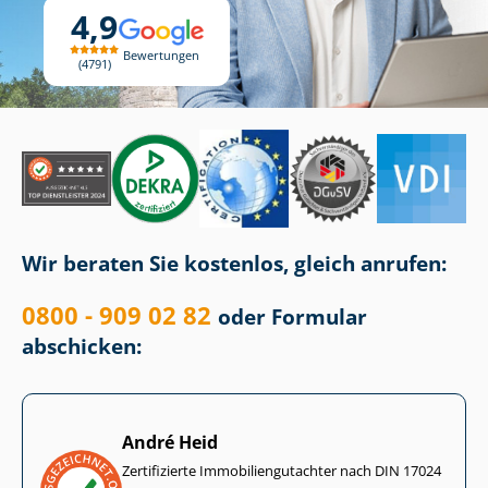
4,9
Bewertungen
4791
Wir beraten Sie kostenlos, gleich anrufen:
0800 - 909 02 82
oder Formular
abschicken:
André Heid
Zertifizierte Im­mo­bi­li­en­gut­ach­ter nach DIN 17024