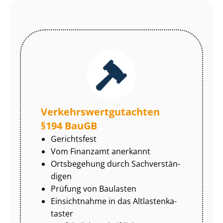
Ver­kehrs­wert­gut­ach­ten
§194 BauGB
Gerichtsfest
Vom Finanzamt anerkannt
Ortsbegehung durch Sach­ver­stän­
di­gen
Prüfung von Baulasten
Einsichtnahme in das Alt­las­ten­ka­
tas­ter