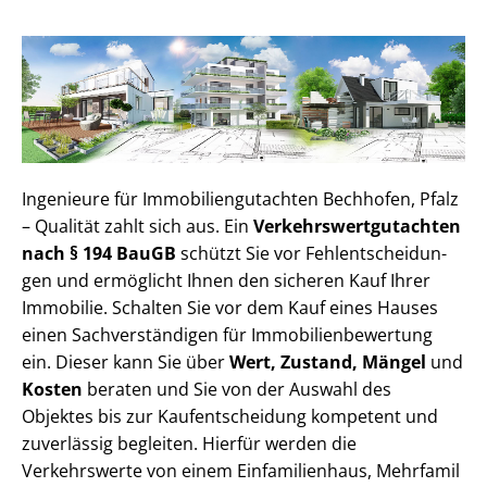
Ingenieure für Im­mo­bi­li­en­gut­ach­ten Bechhofen, Pfalz
– Qualität zahlt sich aus. Ein
Ver­kehrs­wert­gut­ach­ten
nach § 194 BauGB
schützt Sie vor Fehl­ent­schei­dun­
gen und ermöglicht Ihnen den sicheren Kauf Ihrer
Immobilie. Schalten Sie vor dem Kauf eines Hauses
einen Sach­ver­stän­di­gen für Im­mo­bi­li­en­be­wer­tung
ein. Dieser kann Sie über
Wert, Zustand, Mängel
und
Kosten
beraten und Sie von der Auswahl des
Objektes bis zur Kauf­ent­schei­dung kompetent und
zuverlässig begleiten. Hierfür werden die
Verkehrswerte von einem Einfamilienhaus, Mehr­fa­mi­l