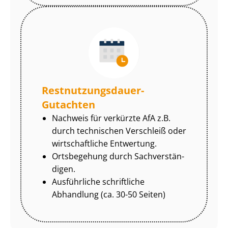
Rest­nut­zungs­dau­er-
Gutachten
Nachweis für verkürzte AfA z.B.
durch technischen Verschleiß oder
wirtschaftliche Entwertung.
Ortsbegehung durch Sach­ver­stän­
di­gen.
Ausführliche schriftliche
Abhandlung (ca. 30-50 Seiten)