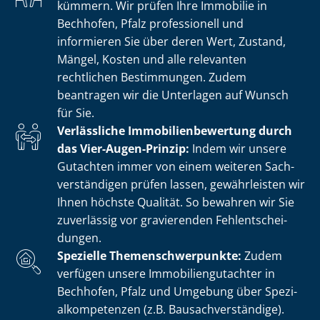
kümmern. Wir prüfen Ihre Immobilie in
Bechhofen, Pfalz professionell und
informieren Sie über deren Wert, Zustand,
Mängel, Kosten und alle relevanten
rechtlichen Bestimmungen. Zudem
beantragen wir die Unterlagen auf Wunsch
für Sie.
Verlässliche Im­mo­bi­li­en­be­wer­tung durch
das Vier-Augen-Prinzip:
Indem wir unsere
Gutachten immer von einem weiteren Sach­
ver­stän­di­gen prüfen lassen, gewährleisten wir
Ihnen höchste Qualität. So bewahren wir Sie
zuverlässig vor gravierenden Fehl­ent­schei­
dun­gen.
Spezielle The­men­schwer­punk­te:
Zudem
verfügen unsere Im­mo­bi­li­en­gut­ach­ter in
Bechhofen, Pfalz und Umgebung über Spe­zi­
al­kom­pe­ten­zen (z.B. Bau­sach­ver­stän­di­ge).