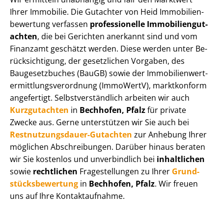
Ihrer Immobilie. Die Gutachter von Heid Im­mo­bi­li­en­
be­wer­tung verfassen
professionelle Im­mo­bi­li­en­gut­
ach­ten
, die bei Gerichten anerkannt sind und vom
Finanzamt geschätzt werden. Diese werden unter Be­
rück­sich­ti­gung, der gesetzlichen Vorgaben, des
Baugesetzbuches (BauGB) sowie der Im­mo­bi­li­en­wert­
ermitt­lungs­ver­ord­nung (ImmoWertV), marktkonform
angefertigt. Selbst­ver­ständ­lich arbeiten wir auch
Kurzgutachten
in
Bechhofen, Pfalz
für private
Zwecke aus. Gerne unterstützen wir Sie auch bei
Rest­nut­zungs­dau­er-Gutachten
zur Anhebung Ihrer
möglichen Abschreibungen. Darüber hinaus beraten
wir Sie kostenlos und unverbindlich bei
inhaltlichen
sowie
rechtlichen
Fragestellungen zu Ihrer
Grund­
stücks­be­wer­tung
in
Bechhofen, Pfalz
. Wir freuen
uns auf Ihre Kontaktaufnahme.