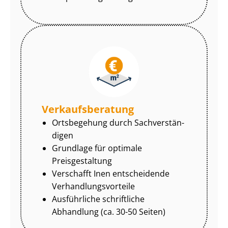
Ver­kaufs­be­ra­tung
Ortsbegehung durch Sach­ver­stän­
di­gen
Grundlage für optimale
Preisgestaltung
Verschafft Inen entscheidende
Ver­hand­lungs­vor­tei­le
Ausführliche schriftliche
Abhandlung (ca. 30-50 Seiten)