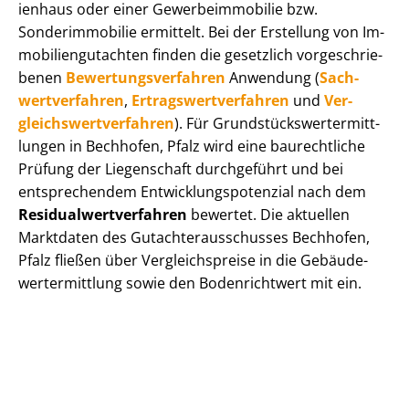
i­en­haus oder einer Ge­wer­be­im­mo­bi­lie bzw.
Sonderimmobilie ermittelt. Bei der Erstellung von Im­
mo­bi­li­en­gut­ach­ten finden die gesetzlich vor­ge­schrie­
be­nen
Be­wer­tungs­ver­fah­ren
Anwendung (
Sach­
wert­ver­fah­ren
,
Er­trags­wert­ver­fah­ren
und
Ver­
gleichs­wert­ver­fah­ren
). Für Grund­stücks­wert­ermitt­
lun­gen in Bechhofen, Pfalz wird eine baurechtliche
Prüfung der Liegenschaft durchgeführt und bei
entsprechendem Ent­wick­lungs­po­ten­zi­al nach dem
Re­si­du­al­wert­ver­fah­ren
bewertet. Die aktuellen
Marktdaten des Gut­ach­ter­aus­schus­ses Bechhofen,
Pfalz fließen über Ver­gleichs­prei­se in die Ge­bäu­de­
wert­ermitt­lung sowie den Bodenrichtwert mit ein.