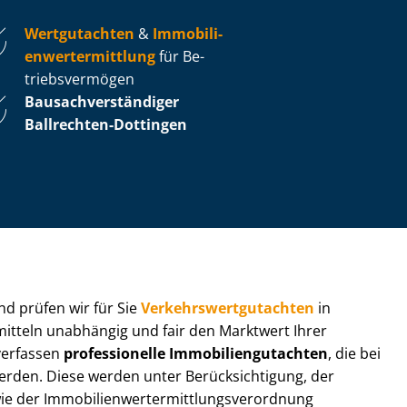
Wertgutachten
&
Im­mo­bi­li­
en­wert­ermitt­lung
für Be­
triebs­ver­mö­gen
Bau­sach­ver­stän­di­ger
Ballrechten-Dottingen
 und prüfen wir für Sie
Ver­kehrs­wert­gut­ach­ten
in
rmitteln unabhängig und fair den Marktwert Ihrer
 verfassen
professionelle Im­mo­bi­li­en­gut­ach­ten
, die bei
en. Diese werden unter Be­rück­sich­ti­gung, der
r Im­mo­bi­li­en­wert­ermitt­lungs­ver­ord­nung