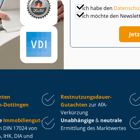
Ich habe den
Datenschu
Ich möchte den Newslet
Jet
hten
Rest­nut­zungs­dau­er-
n-Dottingen
Gutachten
zur AfA-
Verkürzung
e
Im­mo­bi­li­en­gut­
Unabhängige
&
neutrale
 DIN 17024 von
Ermittlung des Marktwertes
, IHK, DIA und