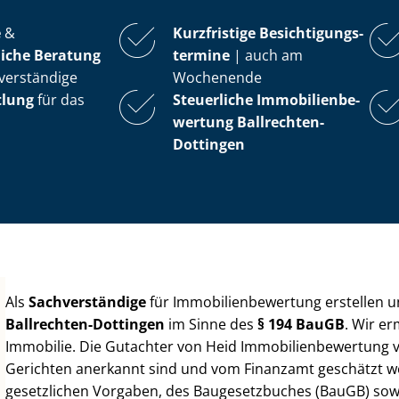
e
&
Kurzfristige Be­sich­ti­gungs­
iche Beratung
ter­mi­ne
| auch am
verständige
Wochenende
tlung
für das
Steuerliche Im­mo­bi­li­en­be­
wer­tung
Ballrechten-
Dottingen
Als
Sachverständige
für Im­mo­bi­li­en­be­wer­tung erstellen
Ballrechten-Dottingen
im Sinne des
§ 194 BauGB
. Wir e
Immobilie. Die Gutachter von Heid Im­mo­bi­li­en­be­wer­tung
Gerichten anerkannt sind und vom Finanzamt geschätzt werd
gesetzlichen Vorgaben, des Baugesetzbuches (BauGB) sowie de