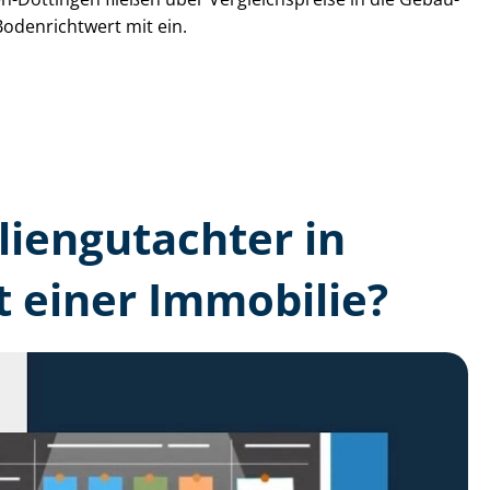
Bodenrichtwert mit ein.
lien­gutachter in
 einer Immobilie?