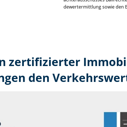
de­wert­ermitt­lung sowie den 
n zertifizierter Immobi
ingen den Verkehrswert