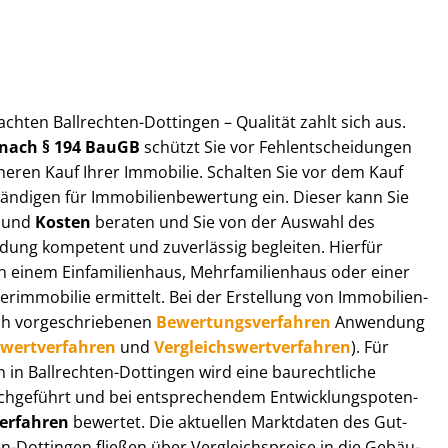
t­ach­ten Ballrechten-Dottingen – Qualität zahlt sich aus.
n nach § 194 BauGB
schützt Sie vor Fehl­ent­schei­dun­gen
heren Kauf Ihrer Immobilie. Schalten Sie vor dem Kauf
­di­gen für Im­mo­bi­li­en­be­wer­tung ein. Dieser kann Sie
und
Kosten
beraten und Sie von der Auswahl des
ei­dung kompetent und zuverlässig begleiten. Hierfür
einem Einfamilienhaus, Mehr­fa­mi­li­en­haus oder einer
derimmobilie ermittelt. Bei der Erstellung von Im­mo­bi­li­en­
ch vor­ge­schrie­be­nen
Be­wer­tungs­ver­fah­ren
Anwendung
­wert­ver­fah­ren
und
Ver­gleichs­wert­ver­fah­ren
). Für
en in Ballrechten-Dottingen wird eine baurechtliche
chgeführt und bei entsprechendem Ent­wick­lungs­po­ten­
ver­fah­ren
bewertet. Die aktuellen Marktdaten des Gut­
en-Dottingen fließen über Ver­gleichs­prei­se in die Ge­bäu­