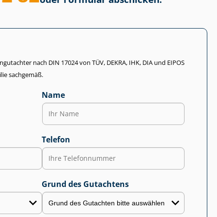
li­en­gut­ach­ter nach DIN 17024 von TÜV, DEKRA, IHK, DIA und EIPOS
lie sachgemäß.
Name
Telefon
Grund des Gutachtens