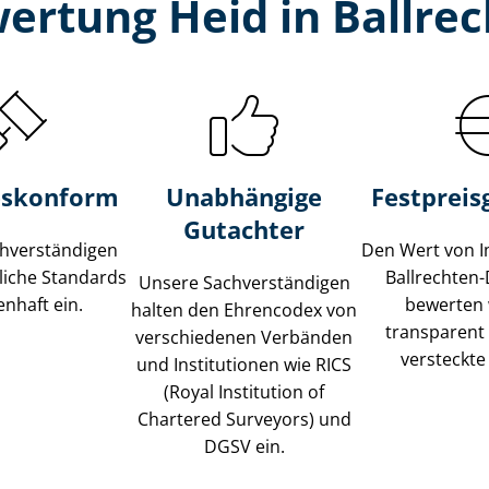
ertung Heid in Ballre
s­konform
Unabhängige
Festpreis​
Gutachter
­ver­stän­di­gen
Den Wert von I
liche Standards
Ballrechten
Unsere Sach­ver­stän­di­gen
nhaft ein.
bewerten w
halten den Ehrencodex von
transparent
verschiedenen Verbänden
versteckte
und Institutionen wie RICS
(Royal Institution of
Chartered Surveyors) und
DGSV ein.