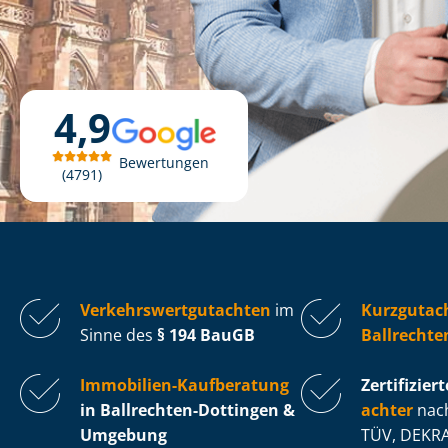
4,9
Bewertungen
4791
Ver­kehrs­wert­gut­ach­ten
im
Kurzgutac
Sinne des
§ 194 BauGB
Ballrechte
Immobilien-Kaufberatung
Zertifiziert
in Ballrechten-Dottingen &
ach­ter
nach
Umgebung
TÜV, DEKRA