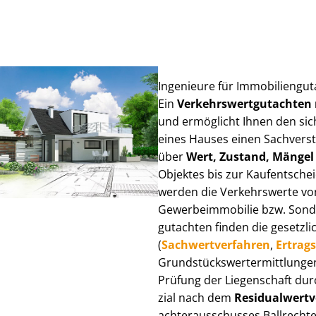
Ingenieure für Im­mo­bi­li­en­gu
Ein
Ver­kehrs­wert­gut­ach­te
und ermöglicht Ihnen den sic
eines Hauses einen Sach­ver­stän
über
Wert, Zustand, Mängel
Objektes bis zur Kauf­ent­sch
werden die Verkehrswerte von 
Ge­wer­be­im­mo­bi­lie bzw. Son
gut­ach­ten finden die gesetzli
(
Sach­wert­ver­fah­ren
,
Er­trags
Grund­stücks­wert­ermitt­lun­g
Prüfung der Liegenschaft dur
zi­al nach dem
Re­si­du­al­wert­
ach­ter­aus­schus­ses Ballrecht