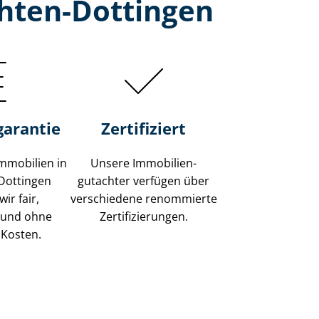
chten-Dottingen
garantie
Zertifiziert
mmobilien in
Unsere Immobilien­
-Dottingen
gutachter verfügen über
ir fair,
verschiedene renommierte
 und ohne
Zer­ti­fi­zie­run­gen.
 Kosten.