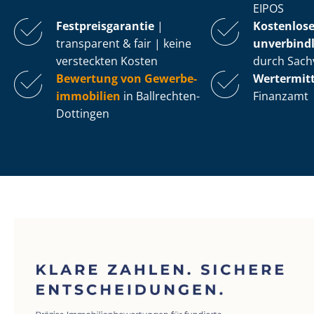
EIPOS
Fest­preis­ga­ran­tie
|
Kostenlos
transparent & fair | keine
unverbindl
versteckten Kosten
durch Sach
Bewertung von Ge­wer­be­
Wertermit
im­mo­bi­li­en
in Ballrechten-
Finanzamt
Dottingen