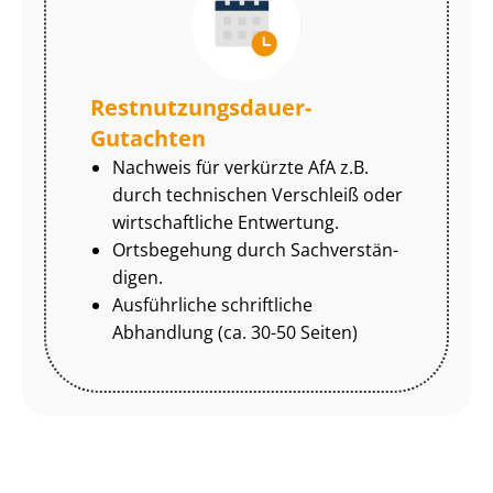
Rest­nut­zungs­dau­er-
Gutachten
Nachweis für verkürzte AfA z.B.
durch technischen Verschleiß oder
wirtschaftliche Entwertung.
Ortsbegehung durch Sach­ver­stän­
di­gen.
Ausführliche schriftliche
Abhandlung (ca. 30-50 Seiten)