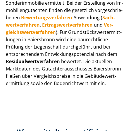
Sonderimmobilie ermittelt. Bei der Erstellung von Im­
mo­bi­li­en­gut­ach­ten finden die gesetzlich vor­ge­schrie­
be­nen
Be­wer­tungs­ver­fah­ren
Anwendung (
Sach­
wert­ver­fah­ren
,
Er­trags­wert­ver­fah­ren
und
Ver­
gleichs­wert­ver­fah­ren
). Für Grund­stücks­wert­ermitt­
lun­gen in Baiersbronn wird eine baurechtliche
Prüfung der Liegenschaft durchgeführt und bei
entsprechendem Ent­wick­lungs­po­ten­zi­al nach dem
Re­si­du­al­wert­ver­fah­ren
bewertet. Die aktuellen
Marktdaten des Gut­ach­ter­aus­schus­ses Baiersbronn
fließen über Ver­gleichs­prei­se in die Ge­bäu­de­wert­
ermitt­lung sowie den Bodenrichtwert mit ein.