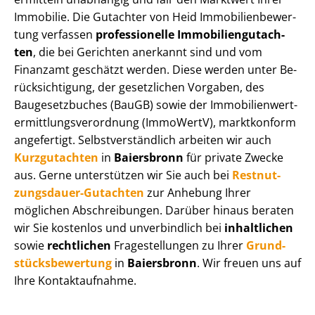
Immobilie. Die Gutachter von Heid Im­mo­bi­li­en­be­wer­
tung verfassen
professionelle Im­mo­bi­li­en­gut­ach­
ten
, die bei Gerichten anerkannt sind und vom
Finanzamt geschätzt werden. Diese werden unter Be­
rück­sich­ti­gung, der gesetzlichen Vorgaben, des
Baugesetzbuches (BauGB) sowie der Im­mo­bi­li­en­wert­
ermitt­lungs­ver­ord­nung (ImmoWertV), marktkonform
angefertigt. Selbst­ver­ständ­lich arbeiten wir auch
Kurzgutachten
in
Baiersbronn
für private Zwecke
aus. Gerne unterstützen wir Sie auch bei
Rest­nut­
zungs­dau­er-Gutachten
zur Anhebung Ihrer
möglichen Abschreibungen. Darüber hinaus beraten
wir Sie kostenlos und unverbindlich bei
inhaltlichen
sowie
rechtlichen
Fragestellungen zu Ihrer
Grund­
stücks­be­wer­tung
in
Baiersbronn
. Wir freuen uns auf
Ihre Kontaktaufnahme.