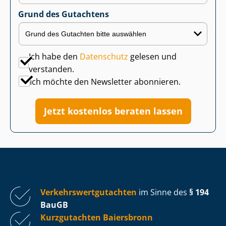
Grund des Gutachtens
Ich habe den
Datenschutz
gelesen und
verstanden.
Ich möchte den Newsletter abonnieren.
Jetzt kostenlos beraten lassen
Ver­kehrs­wert­gut­ach­ten
im Sinne des
§ 194
BauGB
Kurzgutachten Baiersbronn