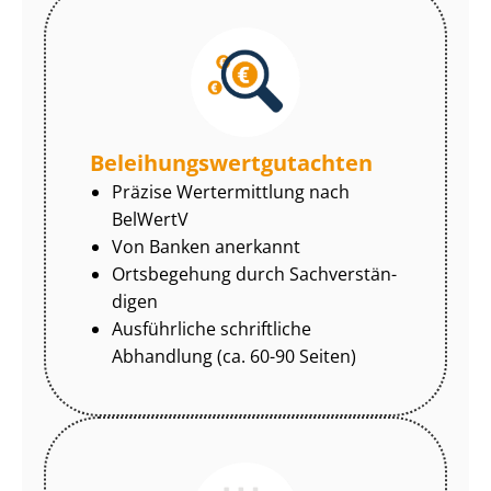
Be­lei­hungs­wert­gut­ach­ten
Präzise Wertermittlung nach
BelWertV
Von Banken anerkannt
Ortsbegehung durch Sach­ver­stän­
di­gen
Ausführliche schriftliche
Abhandlung (ca. 60-90 Seiten)