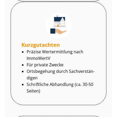
Kurzgutachten
Präzise Wertermittlung nach
ImmoWertV
Für private Zwecke
Ortsbegehung durch Sach­ver­stän­
di­gen
Schriftliche Abhandlung (ca. 30-50
Seiten)