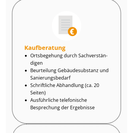
Kaufberatung
Ortsbegehung durch Sach­ver­stän­
di­gen
Beurteilung Gebäudesubstanz und
Sa­nie­rungs­be­darf
Schriftliche Abhandlung (ca. 20
Seiten)
Ausführliche telefonische
Besprechung der Ergebnisse