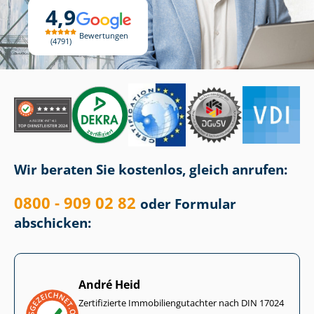
4,9
Bewertungen
4791
Wir beraten Sie kostenlos, gleich anrufen:
0800 - 909 02 82
oder Formular
abschicken:
André Heid
Zertifizierte Im­mo­bi­li­en­gut­ach­ter nach DIN 17024