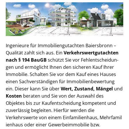
Ingenieure für Im­mo­bi­li­en­gut­ach­ten Baiersbronn –
Qualität zahlt sich aus. Ein
Ver­kehrs­wert­gut­ach­ten
nach § 194 BauGB
schützt Sie vor Fehl­ent­schei­dun­
gen und ermöglicht Ihnen den sicheren Kauf Ihrer
Immobilie. Schalten Sie vor dem Kauf eines Hauses
einen Sach­ver­stän­di­gen für Im­mo­bi­li­en­be­wer­tung
ein. Dieser kann Sie über
Wert, Zustand, Mängel
und
Kosten
beraten und Sie von der Auswahl des
Objektes bis zur Kauf­ent­schei­dung kompetent und
zuverlässig begleiten. Hierfür werden die
Verkehrswerte von einem Einfamilienhaus, Mehr­fa­mi­l
i­en­haus oder einer Ge­wer­be­im­mo­bi­lie bzw.