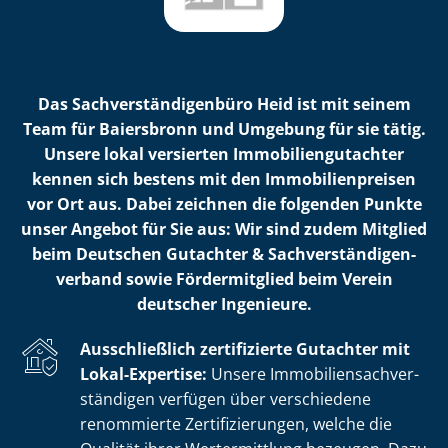
Das Sach­ver­stän­di­gen­bü­ro Heid ist mit seinem
Team für Baiersbronn und Umgebung für sie tätig.
Unsere lokal versierten Im­mo­bi­li­en­gut­ach­ter
kennen sich bestens mit den Im­mo­bi­li­en­prei­sen
vor Ort aus. Dabei zeichnen die folgenden Punkte
unser Angebot für Sie aus: Wir sind zudem Mitglied
beim Deutschen Gutachter & Sach­ver­stän­di­gen­
ver­band sowie Fördermitglied beim Verein
deutscher Ingenieure.
Ausschließlich zertifizierte Gutachter mit
Lokal-Expertise:
Unsere Im­mo­bi­li­en­sach­ver­
stän­di­gen verfügen über verschiedene
renommierte Zer­ti­fi­zie­run­gen, welche die