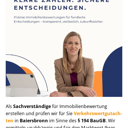
Als
Sachverständige
für Im­mo­bi­li­en­be­wer­tung
erstellen und prüfen wir für Sie
Ver­kehrs­wert­gut­ach­
ten
in
Baiersbronn
im Sinne des
§ 194 BauGB
. Wir
ermitteln unabhängig und fair den Marktwert Ihrer