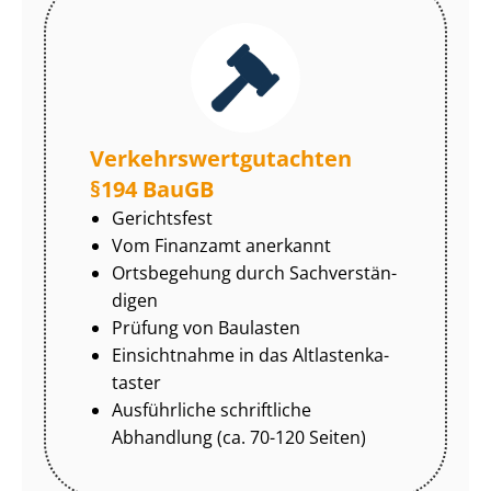
Ver­kehrs­wert­gut­ach­ten
§194 BauGB
Gerichtsfest
Vom Finanzamt anerkannt
Ortsbegehung durch Sach­ver­stän­
di­gen
Prüfung von Baulasten
Einsichtnahme in das Alt­las­ten­ka­
tas­ter
Ausführliche schriftliche
Abhandlung (ca. 70-120 Seiten)