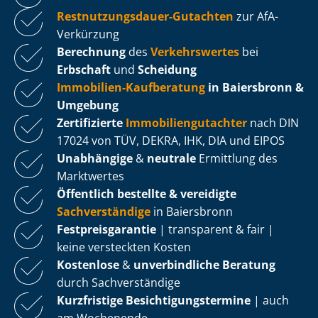
Rest­nut­zungs­dau­er-Gutachten
zur AfA-
Verkürzung
Berechnung
des
Verkehrswertes
bei
Erbschaft
und
Scheidung
Immobilien-Kaufberatung
in Baiersbronn &
Umgebung
Zertifizierte
Im­mo­bi­li­en­gut­ach­ter
nach DIN
17024 von TÜV, DEKRA, IHK, DIA und EIPOS
Unabhängige
&
neutrale
Ermittlung des
Marktwertes
Öffentlich bestellte & vereidigte
Sachverständige
in Baiersbronn
Fest­preis­ga­ran­tie
| transparent & fair |
keine versteckten Kosten
Kostenlose
&
unverbindliche Beratung
durch Sachverständige
Kurzfristige Be­sich­ti­gungs­ter­mi­ne
| auch
am Wochenende