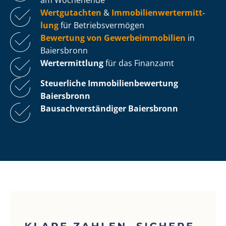
Wertgutachten
&
Im­mo­bi­li­en­wert­ermitt­
lung
für Be­triebs­ver­mö­gen
Bewertung von Ge­wer­be­im­mo­bi­li­en
in
Baiersbronn
Wertermittlung
für das Finanzamt
Steuerliche Im­mo­bi­li­en­be­wer­tung
Baiersbronn
Bau­sach­ver­stän­di­ger Baiersbronn