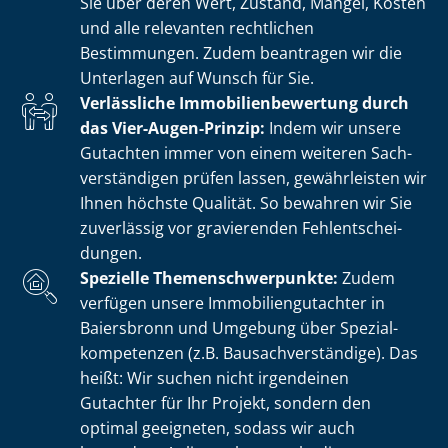
Sie über deren Wert, Zustand, Mängel, Kosten
und alle relevanten rechtlichen
Bestimmungen. Zudem beantragen wir die
Unterlagen auf Wunsch für Sie.
Verlässliche Im­mo­bi­li­en­be­wer­tung durch
das Vier-Augen-Prinzip:
Indem wir unsere
Gutachten immer von einem weiteren Sach­
ver­stän­di­gen prüfen lassen, gewährleisten wir
Ihnen höchste Qualität. So bewahren wir Sie
zuverlässig vor gravierenden Fehl­ent­schei­
dun­gen.
Spezielle The­men­schwer­punk­te:
Zudem
verfügen unsere Im­mo­bi­li­en­gut­ach­ter in
Baiersbronn und Umgebung über Spe­zi­al­
kom­pe­ten­zen (z.B. Bau­sach­ver­stän­di­ge). Das
heißt: Wir suchen nicht irgendeinen
Gutachter für Ihr Projekt, sondern den
optimal geeigneten, sodass wir auch