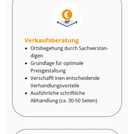
Ver­kaufs­be­ra­tung
Ortsbegehung durch Sach­ver­stän­
di­gen
Grundlage für optimale
Preisgestaltung
Verschafft Inen entscheidende
Ver­hand­lungs­vor­tei­le
Ausführliche schriftliche
Abhandlung (ca. 30-50 Seiten)