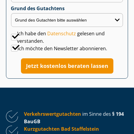
Grund des Gutachtens
Ich habe den
Datenschutz
gelesen und
verstanden.
Ich möchte den Newsletter abonnieren.
Jetzt kostenlos beraten lassen
Ver­kehrs­wert­gut­ach­ten
im Sinne des
§ 194
BauGB
Kurzgutachten Bad Staffelstein