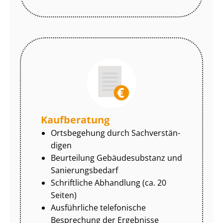
Kaufberatung
Ortsbegehung durch Sach­ver­stän­
di­gen
Beurteilung Gebäudesubstanz und
Sa­nie­rungs­be­darf
Schriftliche Abhandlung (ca. 20
Seiten)
Ausführliche telefonische
Besprechung der Ergebnisse