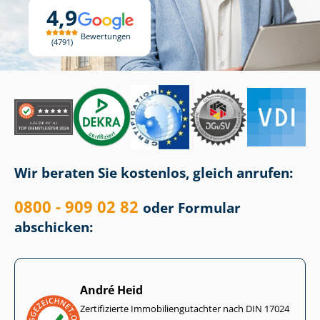
4,9
Bewertungen
4791
Wir beraten Sie kostenlos, gleich anrufen:
0800 - 909 02 82
oder Formular
abschicken:
André Heid
Zertifizierte Im­mo­bi­li­en­gut­ach­ter nach DIN 17024