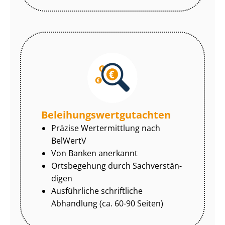
Be­lei­hungs­wert­gut­ach­ten
Präzise Wertermittlung nach
BelWertV
Von Banken anerkannt
Ortsbegehung durch Sach­ver­stän­
di­gen
Ausführliche schriftliche
Abhandlung (ca. 60-90 Seiten)