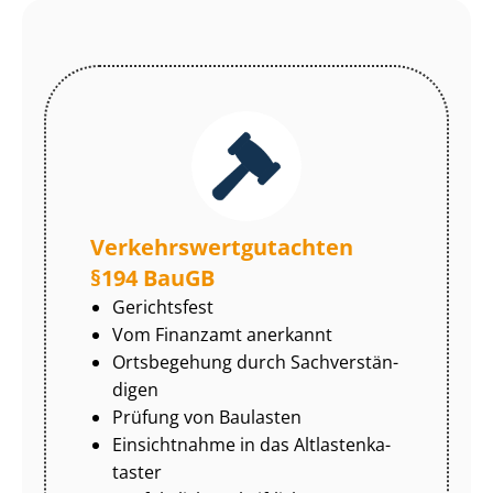
Ver­kehrs­wert­gut­ach­ten
§194 BauGB
Gerichtsfest
Vom Finanzamt anerkannt
Ortsbegehung durch Sach­ver­stän­
di­gen
Prüfung von Baulasten
Einsichtnahme in das Alt­las­ten­ka­
tas­ter