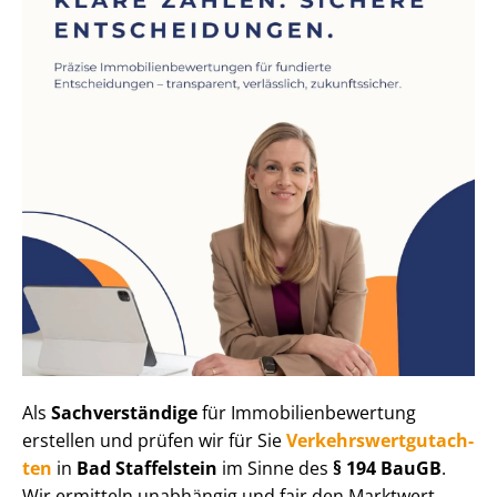
Als
Sachverständige
für Im­mo­bi­li­en­be­wer­tung
erstellen und prüfen wir für Sie
Ver­kehrs­wert­gut­ach­
ten
in
Bad Staffelstein
im Sinne des
§ 194 BauGB
.
Wir ermitteln unabhängig und fair den Marktwert