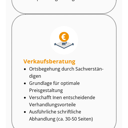
Ver­kaufs­be­ra­tung
Ortsbegehung durch Sach­ver­stän­
di­gen
Grundlage für optimale
Preisgestaltung
Verschafft Inen entscheidende
Ver­hand­lungs­vor­tei­le
Ausführliche schriftliche
Abhandlung (ca. 30-50 Seiten)