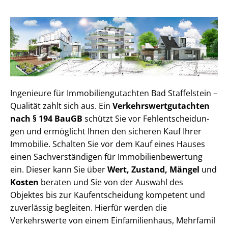
Ingenieure für Im­mo­bi­li­en­gut­ach­ten Bad Staffelstein –
Qualität zahlt sich aus. Ein
Ver­kehrs­wert­gut­ach­ten
nach § 194 BauGB
schützt Sie vor Fehl­ent­schei­dun­
gen und ermöglicht Ihnen den sicheren Kauf Ihrer
Immobilie. Schalten Sie vor dem Kauf eines Hauses
einen Sach­ver­stän­di­gen für Im­mo­bi­li­en­be­wer­tung
ein. Dieser kann Sie über
Wert, Zustand, Mängel
und
Kosten
beraten und Sie von der Auswahl des
Objektes bis zur Kauf­ent­schei­dung kompetent und
zuverlässig begleiten. Hierfür werden die
Verkehrswerte von einem Einfamilienhaus, Mehr­fa­mi­l