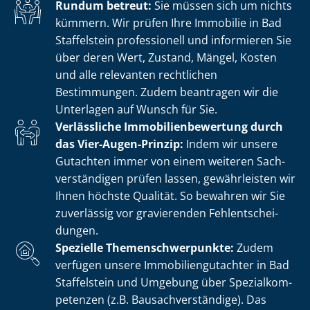
Rundum betreut:
Sie müssen sich um nichts
kümmern. Wir prüfen Ihre Immobilie in Bad
Staffelstein professionell und informieren Sie
über deren Wert, Zustand, Mängel, Kosten
und alle relevanten rechtlichen
Bestimmungen. Zudem beantragen wir die
Unterlagen auf Wunsch für Sie.
Verlässliche Im­mo­bi­li­en­be­wer­tung durch
das Vier-Augen-Prinzip:
Indem wir unsere
Gutachten immer von einem weiteren Sach­
ver­stän­di­gen prüfen lassen, gewährleisten wir
Ihnen höchste Qualität. So bewahren wir Sie
zuverlässig vor gravierenden Fehl­ent­schei­
dun­gen.
Spezielle The­men­schwer­punk­te:
Zudem
verfügen unsere Im­mo­bi­li­en­gut­ach­ter in Bad
Staffelstein und Umgebung über Spe­zi­al­kom­
pe­ten­zen (z.B. Bau­sach­ver­stän­di­ge). Das