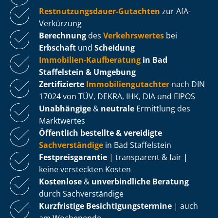
Rest­nut­zungs­dau­er-Gutachten
zur AfA-
Verkürzung
Berechnung
des
Verkehrswertes
bei
Erbschaft
und
Scheidung
Immobilien-Kaufberatung
in Bad
Staffelstein & Umgebung
Zertifizierte
Im­mo­bi­li­en­gut­ach­ter
nach DIN
17024 von TÜV, DEKRA, IHK, DIA und EIPOS
Unabhängige
&
neutrale
Ermittlung des
Marktwertes
Öffentlich bestellte & vereidigte
Sachverständige
in Bad Staffelstein
Fest­preis­ga­ran­tie
| transparent & fair |
keine versteckten Kosten
Kostenlose
&
unverbindliche Beratung
durch Sachverständige
Kurzfristige Be­sich­ti­gungs­ter­mi­ne
| auch
am Wochenende