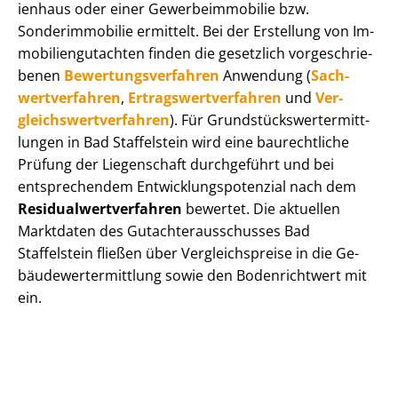
i­en­haus oder einer Ge­wer­be­im­mo­bi­lie bzw.
Sonderimmobilie ermittelt. Bei der Erstellung von Im­
mo­bi­li­en­gut­ach­ten finden die gesetzlich vor­ge­schrie­
be­nen
Be­wer­tungs­ver­fah­ren
Anwendung (
Sach­
wert­ver­fah­ren
,
Er­trags­wert­ver­fah­ren
und
Ver­
gleichs­wert­ver­fah­ren
). Für Grund­stücks­wert­ermitt­
lun­gen in Bad Staffelstein wird eine baurechtliche
Prüfung der Liegenschaft durchgeführt und bei
entsprechendem Ent­wick­lungs­po­ten­zi­al nach dem
Re­si­du­al­wert­ver­fah­ren
bewertet. Die aktuellen
Marktdaten des Gut­ach­ter­aus­schus­ses Bad
Staffelstein fließen über Ver­gleichs­prei­se in die Ge­
bäu­de­wert­ermitt­lung sowie den Bodenrichtwert mit
ein.