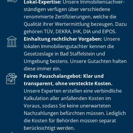
Lokal-Expertise:
Unsere Im­mo­bi­li­en­sach­ver­
stän­di­gen verfügen über verschiedene
renommierte Zer­ti­fi­zie­run­gen, welche die
Qualität ihrer Wertermittlung bezeugen. Dazu
gehören TÜV, DEKRA, IHK, DIA und EIPOS.
Einhaltung rechtlicher Vorgaben:
Unsere
lokalen Im­mo­bi­li­en­gut­ach­ter kennen die
Gesetzeslage in Bad Staffelstein und
Umgebung bestens. Unsere Gutachten halten
diese immer ein.
Faires Pauschalangebot: Klar und
transparent, ohne versteckte Kosten.
Unsere Experten erstellen eine verbindliche
Kalkulation aller anfallenden Kosten im
Voraus, sodass Sie keine unerwarteten
Nachzahlungen befürchten müssen. Lediglich
die Kosten für Behörden müssen separat
berücksichtigt werden.