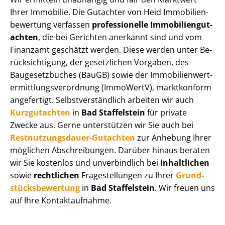
Ihrer Immobilie. Die Gutachter von Heid Im­mo­bi­li­en­
be­wer­tung verfassen
professionelle Im­mo­bi­li­en­gut­
ach­ten
, die bei Gerichten anerkannt sind und vom
Finanzamt geschätzt werden. Diese werden unter Be­
rück­sich­ti­gung, der gesetzlichen Vorgaben, des
Baugesetzbuches (BauGB) sowie der Im­mo­bi­li­en­wert­
ermitt­lungs­ver­ord­nung (ImmoWertV), marktkonform
angefertigt. Selbst­ver­ständ­lich arbeiten wir auch
Kurzgutachten
in
Bad Staffelstein
für private
Zwecke aus. Gerne unterstützen wir Sie auch bei
Rest­nut­zungs­dau­er-Gutachten
zur Anhebung Ihrer
möglichen Abschreibungen. Darüber hinaus beraten
wir Sie kostenlos und unverbindlich bei
inhaltlichen
sowie
rechtlichen
Fragestellungen zu Ihrer
Grund­
stücks­be­wer­tung
in
Bad Staffelstein
. Wir freuen uns
auf Ihre Kontaktaufnahme.