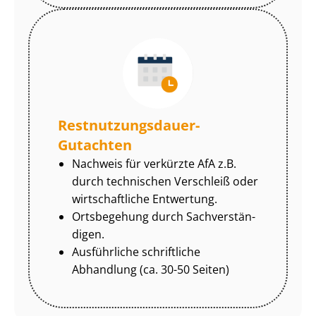
Rest­nut­zungs­dau­er-
Gutachten
Nachweis für verkürzte AfA z.B.
durch technischen Verschleiß oder
wirtschaftliche Entwertung.
Ortsbegehung durch Sach­ver­stän­
di­gen.
Ausführliche schriftliche
Abhandlung (ca. 30-50 Seiten)