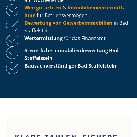
Wertgutachten
&
Im­mo­bi­li­en­wert­ermitt­
lung
für Be­triebs­ver­mö­gen
Bewertung von Ge­wer­be­im­mo­bi­li­en
in Bad
Staffelstein
Wertermittlung
für das Finanzamt
Steuerliche Im­mo­bi­li­en­be­wer­tung
Bad
Staffelstein
Bau­sach­ver­stän­di­ger Bad Staffelstein