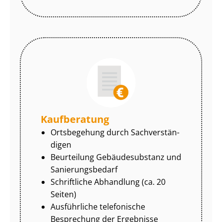
Kaufberatung
Ortsbegehung durch Sach­ver­stän­
di­gen
Beurteilung Gebäudesubstanz und
Sa­nie­rungs­be­darf
Schriftliche Abhandlung (ca. 20
Seiten)
Ausführliche telefonische
Besprechung der Ergebnisse