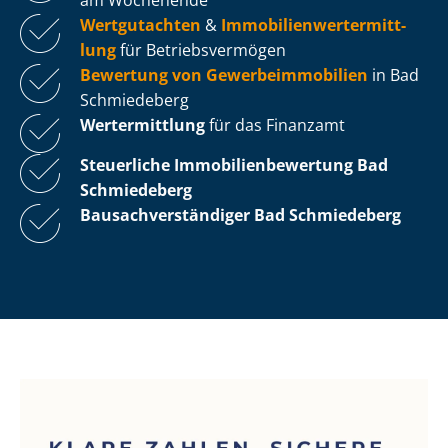
Wertgutachten
&
Im­mo­bi­li­en­wert­ermitt­
lung
für Be­triebs­ver­mö­gen
Bewertung von Ge­wer­be­im­mo­bi­li­en
in Bad
Schmiedeberg
Wertermittlung
für das Finanzamt
Steuerliche Im­mo­bi­li­en­be­wer­tung
Bad
Schmiedeberg
Bau­sach­ver­stän­di­ger Bad Schmiedeberg