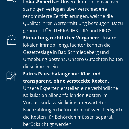
Lokal-Expertise:
Unsere Im­mo­bi­li­en­sach­ver­
stän­di­gen verfügen über verschiedene
renommierte Zer­ti­fi­zie­run­gen, welche die
Qualität ihrer Wertermittlung bezeugen. Dazu
gehören TÜV, DEKRA, IHK, DIA und EIPOS.
Einhaltung rechtlicher Vorgaben:
Unsere
lokalen Im­mo­bi­li­en­gut­ach­ter kennen die
Gesetzeslage in Bad Schmiedeberg und
Umgebung bestens. Unsere Gutachten halten
diese immer ein.
Faires Pauschalangebot: Klar und
transparent, ohne versteckte Kosten.
Unsere Experten erstellen eine verbindliche
Kalkulation aller anfallenden Kosten im
Voraus, sodass Sie keine unerwarteten
Nachzahlungen befürchten müssen. Lediglich
die Kosten für Behörden müssen separat
berücksichtigt werden.