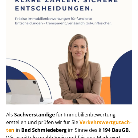
Als
Sachverständige
für Im­mo­bi­li­en­be­wer­tung
erstellen und prüfen wir für Sie
Ver­kehrs­wert­gut­ach­
ten
in
Bad Schmiedeberg
im Sinne des
§ 194 BauGB
.
Wir ermitteln unabhängig und fair den Marktwert