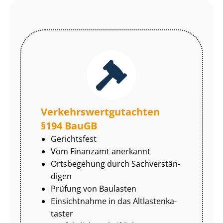
Ver­kehrs­wert­gut­ach­ten
§194 BauGB
Gerichtsfest
Vom Finanzamt anerkannt
Ortsbegehung durch Sach­ver­stän­
di­gen
Prüfung von Baulasten
Einsichtnahme in das Alt­las­ten­ka­
tas­ter