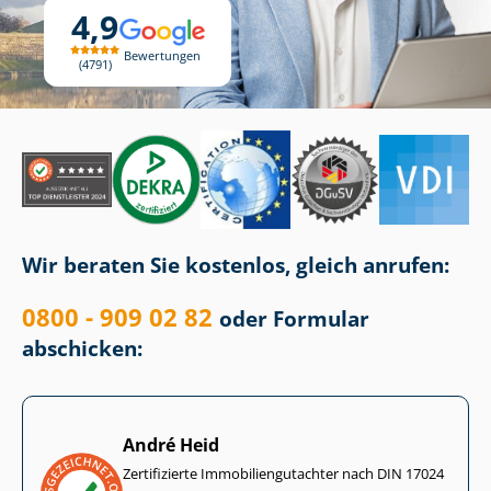
4,9
Bewertungen
4791
Wir beraten Sie kostenlos, gleich anrufen:
0800 - 909 02 82
oder Formular
abschicken:
André Heid
Zertifizierte Im­mo­bi­li­en­gut­ach­ter nach DIN 17024