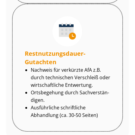
Rest­nut­zungs­dau­er-
Gutachten
Nachweis für verkürzte AfA z.B.
durch technischen Verschleiß oder
wirtschaftliche Entwertung.
Ortsbegehung durch Sach­ver­stän­
di­gen.
Ausführliche schriftliche
Abhandlung (ca. 30-50 Seiten)