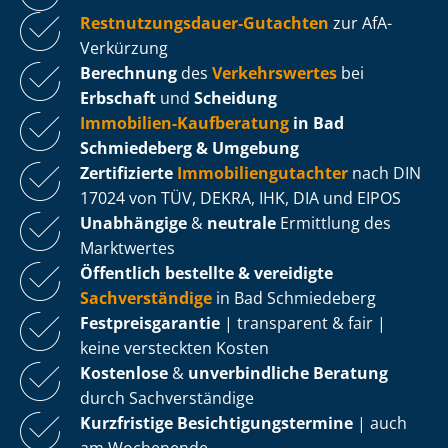
Rest­nut­zungs­dau­er-Gutachten
zur AfA-
Verkürzung
Berechnung
des
Verkehrswertes
bei
Erbschaft
und
Scheidung
Immobilien-Kaufberatung
in Bad
Schmiedeberg & Umgebung
Zertifizierte
Im­mo­bi­li­en­gut­ach­ter
nach DIN
17024 von TÜV, DEKRA, IHK, DIA und EIPOS
Unabhängige
&
neutrale
Ermittlung des
Marktwertes
Öffentlich bestellte & vereidigte
Sachverständige
in Bad Schmiedeberg
Fest­preis­ga­ran­tie
| transparent & fair |
keine versteckten Kosten
Kostenlose
&
unverbindliche Beratung
durch Sachverständige
Kurzfristige Be­sich­ti­gungs­ter­mi­ne
| auch
am Wochenende