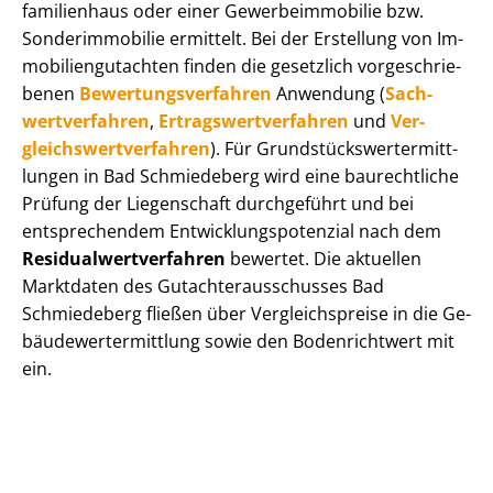
fa­mi­li­en­haus oder einer Ge­wer­be­im­mo­bi­lie bzw.
Sonderimmobilie ermittelt. Bei der Erstellung von Im­
mo­bi­li­en­gut­ach­ten finden die gesetzlich vor­ge­schrie­
be­nen
Be­wer­tungs­ver­fah­ren
Anwendung (
Sach­
wert­ver­fah­ren
,
Er­trags­wert­ver­fah­ren
und
Ver­
gleichs­wert­ver­fah­ren
). Für Grund­stücks­wert­ermitt­
lun­gen in Bad Schmiedeberg wird eine baurechtliche
Prüfung der Liegenschaft durchgeführt und bei
entsprechendem Ent­wick­lungs­po­ten­zi­al nach dem
Re­si­du­al­wert­ver­fah­ren
bewertet. Die aktuellen
Marktdaten des Gut­ach­ter­aus­schus­ses Bad
Schmiedeberg fließen über Ver­gleichs­prei­se in die Ge­
bäu­de­wert­ermitt­lung sowie den Bodenrichtwert mit
ein.