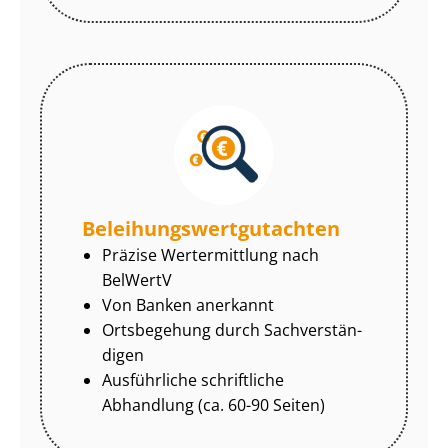
Be­lei­hungs­wert­gut­ach­ten
Präzise Wertermittlung nach
BelWertV
Von Banken anerkannt
Ortsbegehung durch Sach­ver­stän­
di­gen
Ausführliche schriftliche
Abhandlung (ca. 60-90 Seiten)