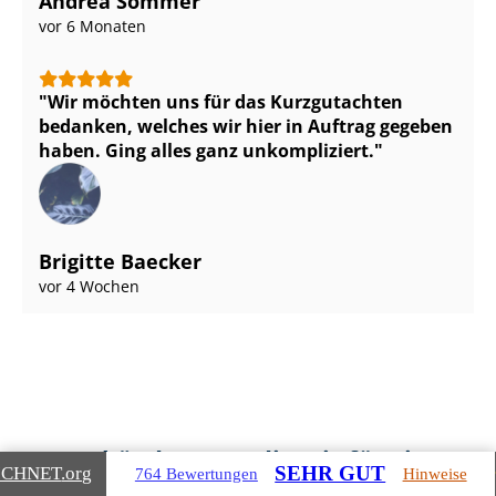
Andrea Sommer
vor 6 Monaten
Wir möchten uns für das Kurzgutachten
bedanken, welches wir hier in Auftrag gegeben
haben. Ging alles ganz unkompliziert.
Brigitte Baecker
vor 4 Wochen
Gebäudearten, die wir für Sie
SEHR GUT
ICHNET
.org
764 Bewertungen
Hinweise
bewerten