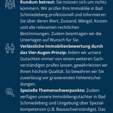
Rundum betreut:
Sie müssen sich um nichts
kümmern. Wir prüfen Ihre Immobilie in Bad
Schmiedeberg professionell und informieren
Sie über deren Wert, Zustand, Mängel, Kosten
und alle relevanten rechtlichen
Bestimmungen. Zudem beantragen wir die
Unterlagen auf Wunsch für Sie.
Verlässliche Im­mo­bi­li­en­be­wer­tung durch
das Vier-Augen-Prinzip:
Indem wir unsere
Gutachten immer von einem weiteren Sach­
ver­stän­di­gen prüfen lassen, gewährleisten wir
Ihnen höchste Qualität. So bewahren wir Sie
zuverlässig vor gravierenden Fehl­ent­schei­
dun­gen.
Spezielle The­men­schwer­punk­te:
Zudem
verfügen unsere Im­mo­bi­li­en­gut­ach­ter in Bad
Schmiedeberg und Umgebung über Spe­zi­al­
kom­pe­ten­zen (z.B. Bau­sach­ver­stän­di­ge). Das