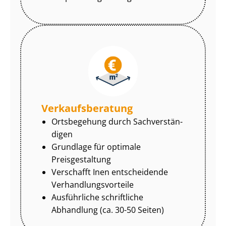
Ver­kaufs­be­ra­tung
Ortsbegehung durch Sach­ver­stän­
di­gen
Grundlage für optimale
Preisgestaltung
Verschafft Inen entscheidende
Ver­hand­lungs­vor­tei­le
Ausführliche schriftliche
Abhandlung (ca. 30-50 Seiten)