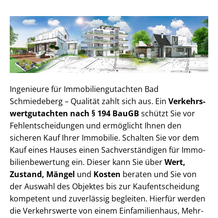
Ingenieure für Im­mo­bi­li­en­gut­ach­ten Bad
Schmiedeberg – Qualität zahlt sich aus. Ein
Ver­kehrs­
wert­gut­ach­ten nach § 194 BauGB
schützt Sie vor
Fehl­ent­schei­dun­gen und ermöglicht Ihnen den
sicheren Kauf Ihrer Immobilie. Schalten Sie vor dem
Kauf eines Hauses einen Sach­ver­stän­di­gen für Im­mo­
bi­li­en­be­wer­tung ein. Dieser kann Sie über
Wert,
Zustand, Mängel
und
Kosten
beraten und Sie von
der Auswahl des Objektes bis zur Kauf­ent­schei­dung
kompetent und zuverlässig begleiten. Hierfür werden
die Verkehrswerte von einem Einfamilienhaus, Mehr­