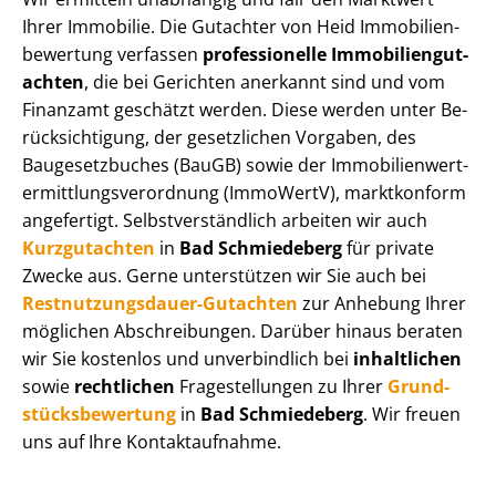
Ihrer Immobilie. Die Gutachter von Heid Im­mo­bi­li­en­
be­wer­tung verfassen
professionelle Im­mo­bi­li­en­gut­
ach­ten
, die bei Gerichten anerkannt sind und vom
Finanzamt geschätzt werden. Diese werden unter Be­
rück­sich­ti­gung, der gesetzlichen Vorgaben, des
Baugesetzbuches (BauGB) sowie der Im­mo­bi­li­en­wert­
ermitt­lungs­ver­ord­nung (ImmoWertV), marktkonform
angefertigt. Selbst­ver­ständ­lich arbeiten wir auch
Kurzgutachten
in
Bad Schmiedeberg
für private
Zwecke aus. Gerne unterstützen wir Sie auch bei
Rest­nut­zungs­dau­er-Gutachten
zur Anhebung Ihrer
möglichen Abschreibungen. Darüber hinaus beraten
wir Sie kostenlos und unverbindlich bei
inhaltlichen
sowie
rechtlichen
Fragestellungen zu Ihrer
Grund­
stücks­be­wer­tung
in
Bad Schmiedeberg
. Wir freuen
uns auf Ihre Kontaktaufnahme.