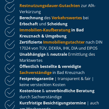
Rest­nut­zungs­dau­er-Gutachten
zur AfA-
Verkürzung
Berechnung
des
Verkehrswertes
bei
Erbschaft
und
Scheidung
Immobilien-Kaufberatung
in Bad
Kreuznach & Umgebung
Zertifizierte
Im­mo­bi­li­en­gut­ach­ter
nach DIN
17024 von TÜV, DEKRA, IHK, DIA und EIPOS
Unabhängige
&
neutrale
Ermittlung des
Marktwertes
Öffentlich bestellte & vereidigte
Sachverständige
in Bad Kreuznach
Fest­preis­ga­ran­tie
| transparent & fair |
keine versteckten Kosten
Kostenlose
&
unverbindliche Beratung
durch Sachverständige
Kurzfristige Be­sich­ti­gungs­ter­mi­ne
| auch
am Wochenende