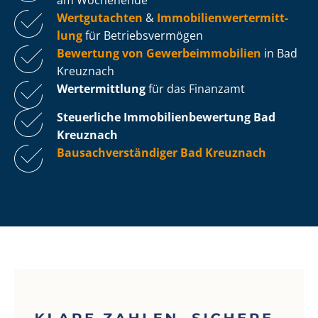
Wertgutachten
&
Im­mo­bi­li­en­wert­ermitt­
lung
für Be­triebs­ver­mö­gen
Bewertung von Ge­wer­be­im­mo­bi­li­en
in Bad
Kreuznach
Wertermittlung
für das Finanzamt
Steuerliche Im­mo­bi­li­en­be­wer­tung
Bad
Kreuznach
Bau­sach­ver­stän­di­ger Bad Kreuznach