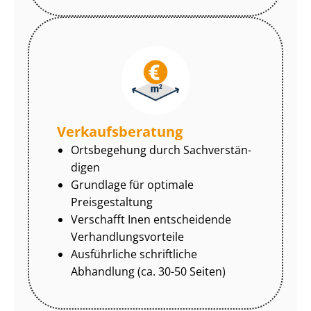
Ver­kaufs­be­ra­tung
Ortsbegehung durch Sach­ver­stän­
di­gen
Grundlage für optimale
Preisgestaltung
Verschafft Inen entscheidende
Ver­hand­lungs­vor­tei­le
Ausführliche schriftliche
Abhandlung (ca. 30-50 Seiten)