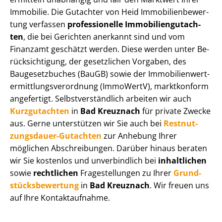
Immobilie. Die Gutachter von Heid Im­mo­bi­li­en­be­wer­
tung verfassen
professionelle Im­mo­bi­li­en­gut­ach­
ten
, die bei Gerichten anerkannt sind und vom
Finanzamt geschätzt werden. Diese werden unter Be­
rück­sich­ti­gung, der gesetzlichen Vorgaben, des
Baugesetzbuches (BauGB) sowie der Im­mo­bi­li­en­wert­
ermitt­lungs­ver­ord­nung (ImmoWertV), marktkonform
angefertigt. Selbst­ver­ständ­lich arbeiten wir auch
Kurzgutachten
in
Bad Kreuznach
für private Zwecke
aus. Gerne unterstützen wir Sie auch bei
Rest­nut­
zungs­dau­er-Gutachten
zur Anhebung Ihrer
möglichen Abschreibungen. Darüber hinaus beraten
wir Sie kostenlos und unverbindlich bei
inhaltlichen
sowie
rechtlichen
Fragestellungen zu Ihrer
Grund­
stücks­be­wer­tung
in
Bad Kreuznach
. Wir freuen uns
auf Ihre Kontaktaufnahme.