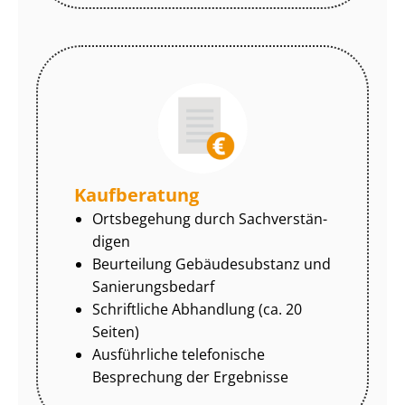
Kaufberatung
Ortsbegehung durch Sach­ver­stän­
di­gen
Beurteilung Gebäudesubstanz und
Sa­nie­rungs­be­darf
Schriftliche Abhandlung (ca. 20
Seiten)
Ausführliche telefonische
Besprechung der Ergebnisse