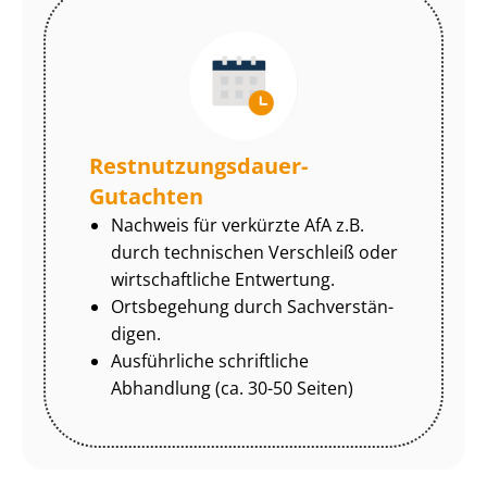
Rest­nut­zungs­dau­er-
Gutachten
Nachweis für verkürzte AfA z.B.
durch technischen Verschleiß oder
wirtschaftliche Entwertung.
Ortsbegehung durch Sach­ver­stän­
di­gen.
Ausführliche schriftliche
Abhandlung (ca. 30-50 Seiten)