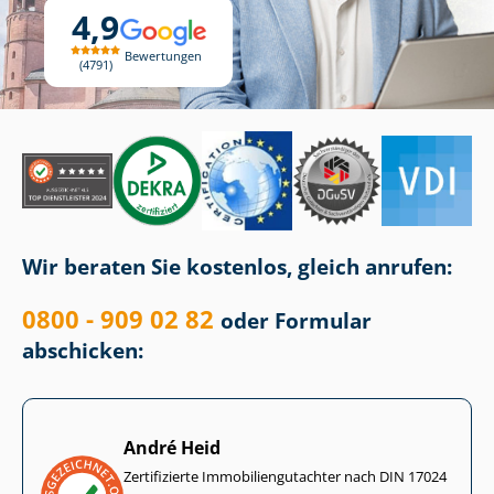
4,9
Bewertungen
4791
Wir beraten Sie kostenlos, gleich anrufen:
0800 - 909 02 82
oder Formular
abschicken:
André Heid
Zertifizierte Im­mo­bi­li­en­gut­ach­ter nach DIN 17024