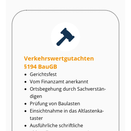
Ver­kehrs­wert­gut­ach­ten
§194 BauGB
Gerichtsfest
Vom Finanzamt anerkannt
Ortsbegehung durch Sach­ver­stän­
di­gen
Prüfung von Baulasten
Einsichtnahme in das Alt­las­ten­ka­
tas­ter
Ausführliche schriftliche