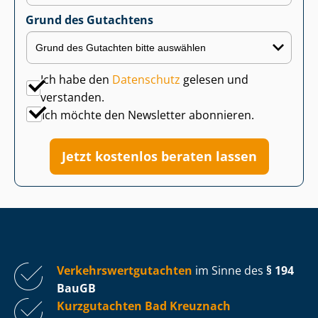
Grund des Gutachtens
Ich habe den
Datenschutz
gelesen und
verstanden.
Ich möchte den Newsletter abonnieren.
Jetzt kostenlos beraten lassen
Ver­kehrs­wert­gut­ach­ten
im Sinne des
§ 194
BauGB
Kurzgutachten Bad Kreuznach