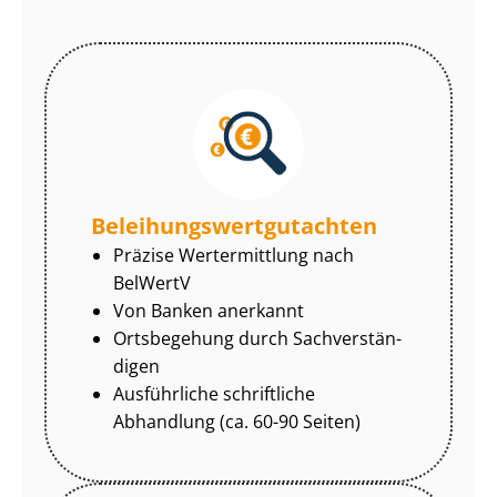
Be­lei­hungs­wert­gut­ach­ten
Präzise Wertermittlung nach
BelWertV
Von Banken anerkannt
Ortsbegehung durch Sach­ver­stän­
di­gen
Ausführliche schriftliche
Abhandlung (ca. 60-90 Seiten)