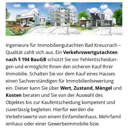
Ingenieure für Im­mo­bi­li­en­gut­ach­ten Bad Kreuznach –
Qualität zahlt sich aus. Ein
Ver­kehrs­wert­gut­ach­ten
nach § 194 BauGB
schützt Sie vor Fehl­ent­schei­dun­
gen und ermöglicht Ihnen den sicheren Kauf Ihrer
Immobilie. Schalten Sie vor dem Kauf eines Hauses
einen Sach­ver­stän­di­gen für Im­mo­bi­li­en­be­wer­tung
ein. Dieser kann Sie über
Wert, Zustand, Mängel
und
Kosten
beraten und Sie von der Auswahl des
Objektes bis zur Kauf­ent­schei­dung kompetent und
zuverlässig begleiten. Hierfür werden die
Verkehrswerte von einem Einfamilienhaus, Mehr­fa­mi­l
i­en­haus oder einer Ge­wer­be­im­mo­bi­lie bzw.