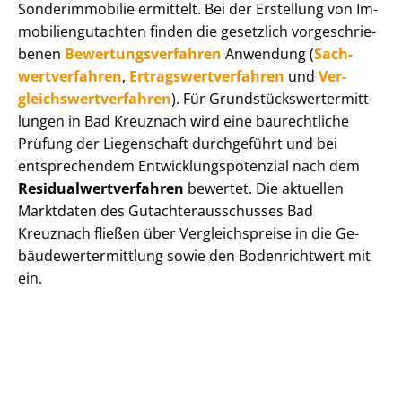
Sonderimmobilie ermittelt. Bei der Erstellung von Im­
mo­bi­li­en­gut­ach­ten finden die gesetzlich vor­ge­schrie­
be­nen
Be­wer­tungs­ver­fah­ren
Anwendung (
Sach­
wert­ver­fah­ren
,
Er­trags­wert­ver­fah­ren
und
Ver­
gleichs­wert­ver­fah­ren
). Für Grund­stücks­wert­ermitt­
lun­gen in Bad Kreuznach wird eine baurechtliche
Prüfung der Liegenschaft durchgeführt und bei
entsprechendem Ent­wick­lungs­po­ten­zi­al nach dem
Re­si­du­al­wert­ver­fah­ren
bewertet. Die aktuellen
Marktdaten des Gut­ach­ter­aus­schus­ses Bad
Kreuznach fließen über Ver­gleichs­prei­se in die Ge­
bäu­de­wert­ermitt­lung sowie den Bodenrichtwert mit
ein.