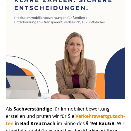
Als
Sachverständige
für Im­mo­bi­li­en­be­wer­tung
erstellen und prüfen wir für Sie
Ver­kehrs­wert­gut­ach­
ten
in
Bad Kreuznach
im Sinne des
§ 194 BauGB
. Wir
ermitteln unabhängig und fair den Marktwert Ihrer