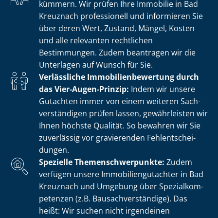
kümmern. Wir prüfen Ihre Immobilie in Bad
Kreuznach professionell und informieren Sie
über deren Wert, Zustand, Mängel, Kosten
und alle relevanten rechtlichen
Bestimmungen. Zudem beantragen wir die
Unterlagen auf Wunsch für Sie.
Verlässliche Im­mo­bi­li­en­be­wer­tung durch
das Vier-Augen-Prinzip:
Indem wir unsere
Gutachten immer von einem weiteren Sach­
ver­stän­di­gen prüfen lassen, gewährleisten wir
Ihnen höchste Qualität. So bewahren wir Sie
zuverlässig vor gravierenden Fehl­ent­schei­
dun­gen.
Spezielle The­men­schwer­punk­te:
Zudem
verfügen unsere Im­mo­bi­li­en­gut­ach­ter in Bad
Kreuznach und Umgebung über Spe­zi­al­kom­
pe­ten­zen (z.B. Bau­sach­ver­stän­di­ge). Das
heißt: Wir suchen nicht irgendeinen