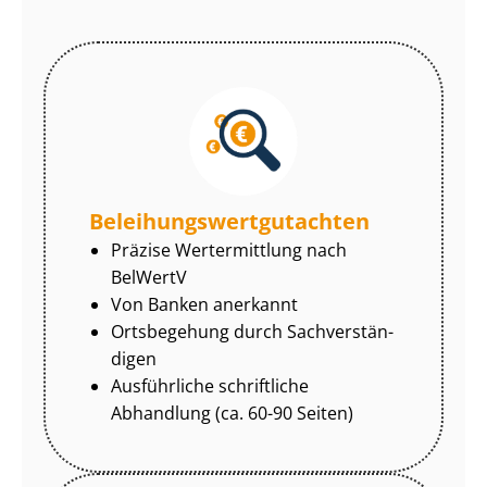
Be­lei­hungs­wert­gut­ach­ten
Präzise Wertermittlung nach
BelWertV
Von Banken anerkannt
Ortsbegehung durch Sach­ver­stän­
di­gen
Ausführliche schriftliche
Abhandlung (ca. 60-90 Seiten)