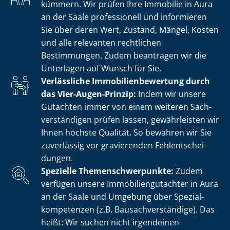
kümmern. Wir prüfen Ihre Immobilie in Aura
an der Saale professionell und informieren
Sie über deren Wert, Zustand, Mängel, Kosten
und alle relevanten rechtlichen
Bestimmungen. Zudem beantragen wir die
Unterlagen auf Wunsch für Sie.
Verlässliche Im­mo­bi­li­en­be­wer­tung durch
das Vier-Augen-Prinzip:
Indem wir unsere
Gutachten immer von einem weiteren Sach­
ver­stän­di­gen prüfen lassen, gewährleisten wir
Ihnen höchste Qualität. So bewahren wir Sie
zuverlässig vor gravierenden Fehl­ent­schei­
dun­gen.
Spezielle The­men­schwer­punk­te:
Zudem
verfügen unsere Im­mo­bi­li­en­gut­ach­ter in Aura
an der Saale und Umgebung über Spe­zi­al­
kom­pe­ten­zen (z.B. Bau­sach­ver­stän­di­ge). Das
heißt: Wir suchen nicht irgendeinen