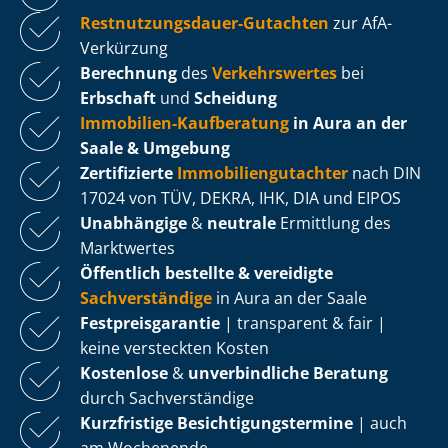
Rest­nut­zungs­dau­er-Gutachten
zur AfA-
Verkürzung
Berechnung
des
Verkehrswertes
bei
Erbschaft
und
Scheidung
Immobilien-Kaufberatung
in Aura an der
Saale & Umgebung
Zertifizierte
Im­mo­bi­li­en­gut­ach­ter
nach DIN
17024 von TÜV, DEKRA, IHK, DIA und EIPOS
Unabhängige
&
neutrale
Ermittlung des
Marktwertes
Öffentlich bestellte & vereidigte
Sachverständige
in Aura an der Saale
Fest­preis­ga­ran­tie
| transparent & fair |
keine versteckten Kosten
Kostenlose
&
unverbindliche Beratung
durch Sachverständige
Kurzfristige Be­sich­ti­gungs­ter­mi­ne
| auch
am Wochenende