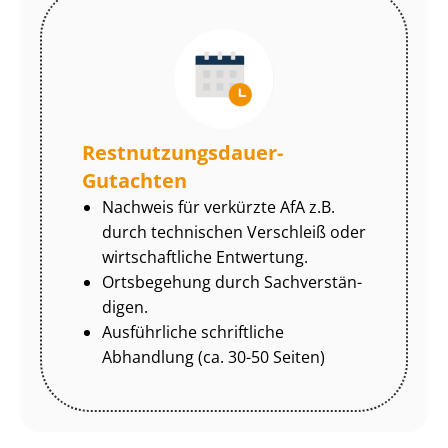
Rest­nut­zungs­dau­er-
Gutachten
Nachweis für verkürzte AfA z.B.
durch technischen Verschleiß oder
wirtschaftliche Entwertung.
Ortsbegehung durch Sach­ver­stän­
di­gen.
Ausführliche schriftliche
Abhandlung (ca. 30-50 Seiten)