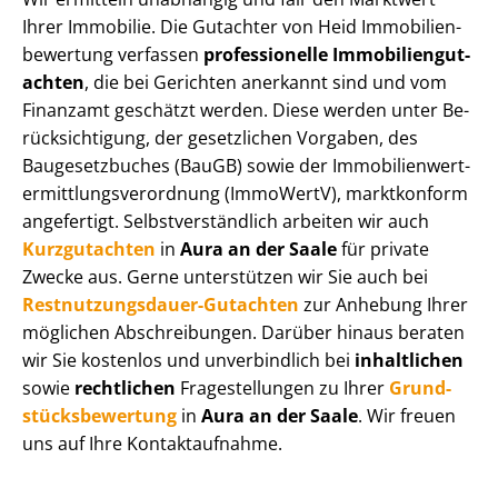
Ihrer Immobilie. Die Gutachter von Heid Im­mo­bi­li­en­
be­wer­tung verfassen
professionelle Im­mo­bi­li­en­gut­
ach­ten
, die bei Gerichten anerkannt sind und vom
Finanzamt geschätzt werden. Diese werden unter Be­
rück­sich­ti­gung, der gesetzlichen Vorgaben, des
Baugesetzbuches (BauGB) sowie der Im­mo­bi­li­en­wert­
ermitt­lungs­ver­ord­nung (ImmoWertV), marktkonform
angefertigt. Selbst­ver­ständ­lich arbeiten wir auch
Kurzgutachten
in
Aura an der Saale
für private
Zwecke aus. Gerne unterstützen wir Sie auch bei
Rest­nut­zungs­dau­er-Gutachten
zur Anhebung Ihrer
möglichen Abschreibungen. Darüber hinaus beraten
wir Sie kostenlos und unverbindlich bei
inhaltlichen
sowie
rechtlichen
Fragestellungen zu Ihrer
Grund­
stücks­be­wer­tung
in
Aura an der Saale
. Wir freuen
uns auf Ihre Kontaktaufnahme.