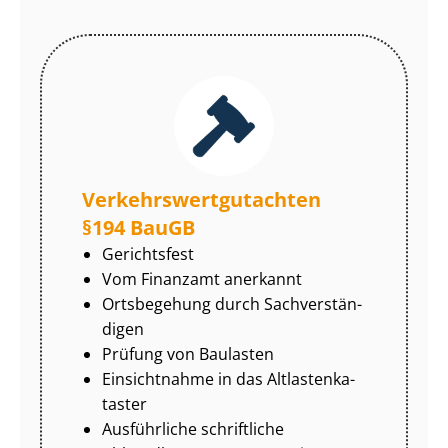
Ver­kehrs­wert­gut­ach­ten
§194 BauGB
Gerichtsfest
Vom Finanzamt anerkannt
Ortsbegehung durch Sach­ver­stän­
di­gen
Prüfung von Baulasten
Einsichtnahme in das Alt­las­ten­ka­
tas­ter
Ausführliche schriftliche