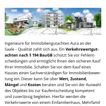
Ingenieure für Im­mo­bi­li­en­gut­ach­ten Aura an der
Saale – Qualität zahlt sich aus. Ein
Ver­kehrs­wert­gut­
ach­ten nach § 194 BauGB
schützt Sie vor Fehl­ent­
schei­dun­gen und ermöglicht Ihnen den sicheren Kauf
Ihrer Immobilie. Schalten Sie vor dem Kauf eines
Hauses einen Sach­ver­stän­di­gen für Im­mo­bi­li­en­be­wer­
tung ein. Dieser kann Sie über
Wert, Zustand,
Mängel
und
Kosten
beraten und Sie von der Auswahl
des Objektes bis zur Kauf­ent­schei­dung kompetent
und zuverlässig begleiten. Hierfür werden die
Verkehrswerte von einem Einfamilienhaus, Mehr­fa­mi­l