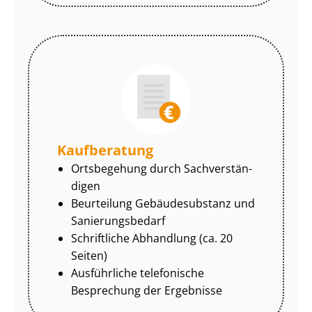
Kaufberatung
Ortsbegehung durch Sach­ver­stän­
di­gen
Beurteilung Gebäudesubstanz und
Sa­nie­rungs­be­darf
Schriftliche Abhandlung (ca. 20
Seiten)
Ausführliche telefonische
Besprechung der Ergebnisse