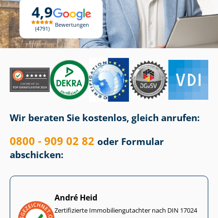
4,9
Bewertungen
4791
Wir beraten Sie kostenlos, gleich anrufen:
0800 - 909 02 82
oder Formular
abschicken:
André Heid
Zertifizierte Im­mo­bi­li­en­gut­ach­ter nach DIN 17024