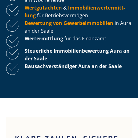
Wertgutachten
&
Im­mo­bi­li­en­wert­ermitt­
lung
für Be­triebs­ver­mö­gen
Bewertung von Ge­wer­be­im­mo­bi­li­en
in Aura
an der Saale
Wertermittlung
für das Finanzamt
Steuerliche Im­mo­bi­li­en­be­wer­tung
Aura an
der Saale
Bau­sach­ver­stän­di­ger Aura an der Saale