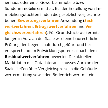
i­en­haus oder einer Ge­wer­be­im­mo­bi­lie bzw.
Sonderimmobilie ermittelt. Bei der Erstellung von Im­
mo­bi­li­en­gut­ach­ten finden die gesetzlich vor­ge­schrie­
be­nen
Be­wer­tungs­ver­fah­ren
Anwendung (
Sach­
wert­ver­fah­ren
,
Er­trags­wert­ver­fah­ren
und
Ver­
gleichs­wert­ver­fah­ren
). Für Grund­stücks­wert­ermitt­
lun­gen in Aura an der Saale wird eine baurechtliche
Prüfung der Liegenschaft durchgeführt und bei
entsprechendem Ent­wick­lungs­po­ten­zi­al nach dem
Re­si­du­al­wert­ver­fah­ren
bewertet. Die aktuellen
Marktdaten des Gut­ach­ter­aus­schus­ses Aura an der
Saale fließen über Ver­gleichs­prei­se in die Ge­bäu­de­
wert­ermitt­lung sowie den Bodenrichtwert mit ein.