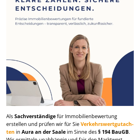
Als
Sachverständige
für Im­mo­bi­li­en­be­wer­tung
erstellen und prüfen wir für Sie
Ver­kehrs­wert­gut­ach­
ten
in
Aura an der Saale
im Sinne des
§ 194 BauGB
.
Wir ermitteln unabhängig und fair den Marktwert