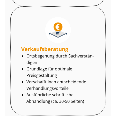
Ver­kaufs­be­ra­tung
Ortsbegehung durch Sach­ver­stän­
di­gen
Grundlage für optimale
Preisgestaltung
Verschafft Inen entscheidende
Ver­hand­lungs­vor­tei­le
Ausführliche schriftliche
Abhandlung (ca. 30-50 Seiten)