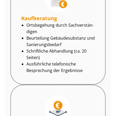
Kaufberatung
Ortsbegehung durch Sach­ver­stän­
di­gen
Beurteilung Gebäudesubstanz und
Sa­nie­rungs­be­darf
Schriftliche Abhandlung (ca. 20
Seiten)
Ausführliche telefonische
Besprechung der Ergebnisse