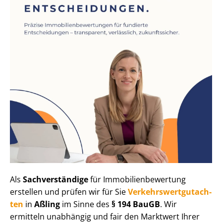
Als
Sachverständige
für Im­mo­bi­li­en­be­wer­tung
erstellen und prüfen wir für Sie
Ver­kehrs­wert­gut­ach­
ten
in
Aßling
im Sinne des
§ 194 BauGB
. Wir
ermitteln unabhängig und fair den Marktwert Ihrer