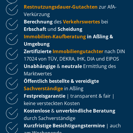
Rest­nut­zungs­dau­er-Gutachten
zur AfA-
Verkürzung
Berechnung
des
Verkehrswertes
bei
Erbschaft
und
Scheidung
Immobilien-Kaufberatung
in Aßling &
Umgebung
Zertifizierte
Im­mo­bi­li­en­gut­ach­ter
nach DIN
17024 von TÜV, DEKRA, IHK, DIA und EIPOS
Unabhängige
&
neutrale
Ermittlung des
Marktwertes
Öffentlich bestellte & vereidigte
Sachverständige
in Aßling
Fest­preis­ga­ran­tie
| transparent & fair |
keine versteckten Kosten
Kostenlose
&
unverbindliche Beratung
durch Sachverständige
Kurzfristige Be­sich­ti­gungs­ter­mi­ne
| auch
am Wochenende