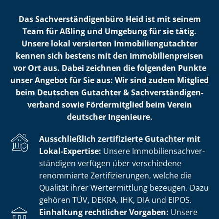
Das Sach­ver­stän­di­gen­bü­ro Heid ist mit seinem
Team für Aßling und Umgebung für sie tätig.
Unsere lokal versierten Im­mo­bi­li­en­gut­ach­ter
kennen sich bestens mit den Im­mo­bi­li­en­prei­sen
vor Ort aus. Dabei zeichnen die folgenden Punkte
unser Angebot für Sie aus: Wir sind zudem Mitglied
beim Deutschen Gutachter & Sach­ver­stän­di­gen­
ver­band sowie Fördermitglied beim Verein
deutscher Ingenieure.
Ausschließlich zertifizierte Gutachter mit
Lokal-Expertise:
Unsere Im­mo­bi­li­en­sach­ver­
stän­di­gen verfügen über verschiedene
renommierte Zer­ti­fi­zie­run­gen, welche die
Qualität ihrer Wertermittlung bezeugen. Dazu
gehören TÜV, DEKRA, IHK, DIA und EIPOS.
Einhaltung rechtlicher Vorgaben:
Unsere