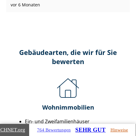
vor 6 Monaten
Gebäudearten, die wir für Sie
bewerten
Wohnimmobilien
Ein- und Zwei­fa­mi­li­en­häu­ser
Doppel- & Reihenhäuser
SEHR GUT
ICHNET
.org
764 Bewertungen
Hinweise