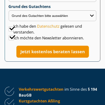
Grund des Gutachtens
Ich habe den
Datenschutz
gelesen und
verstanden.
Ich möchte den Newsletter abonnieren.
Jetzt kostenlos beraten lassen
Ver­kehrs­wert­gut­ach­ten
im Sinne des
§ 194
BauGB
Kurzgutachten Aßling