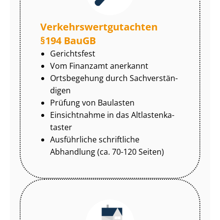
Ver­kehrs­wert­gut­ach­ten
§194 BauGB
Gerichtsfest
Vom Finanzamt anerkannt
Ortsbegehung durch Sach­ver­stän­
di­gen
Prüfung von Baulasten
Einsichtnahme in das Alt­las­ten­ka­
tas­ter
Ausführliche schriftliche
Abhandlung (ca. 70-120 Seiten)