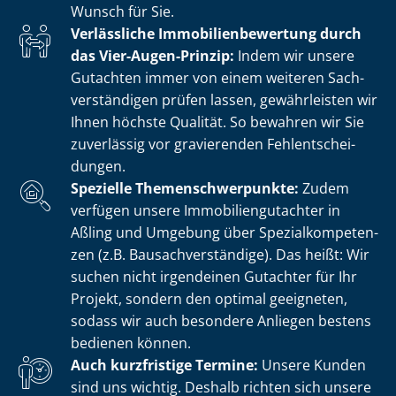
Wunsch für Sie.
Verlässliche Im­mo­bi­li­en­be­wer­tung durch
das Vier-Augen-Prinzip:
Indem wir unsere
Gutachten immer von einem weiteren Sach­
ver­stän­di­gen prüfen lassen, gewährleisten wir
Ihnen höchste Qualität. So bewahren wir Sie
zuverlässig vor gravierenden Fehl­ent­schei­
dun­gen.
Spezielle The­men­schwer­punk­te:
Zudem
verfügen unsere Im­mo­bi­li­en­gut­ach­ter in
Aßling und Umgebung über Spe­zi­al­kom­pe­ten­
zen (z.B. Bau­sach­ver­stän­di­ge). Das heißt: Wir
suchen nicht irgendeinen Gutachter für Ihr
Projekt, sondern den optimal geeigneten,
sodass wir auch besondere Anliegen bestens
bedienen können.
Auch kurzfristige Termine:
Unsere Kunden
sind uns wichtig. Deshalb richten sich unsere