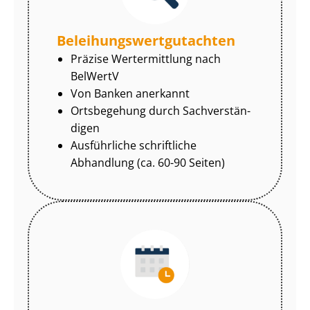
Be­lei­hungs­wert­gut­ach­ten
Präzise Wertermittlung nach
BelWertV
Von Banken anerkannt
Ortsbegehung durch Sach­ver­stän­
di­gen
Ausführliche schriftliche
Abhandlung (ca. 60-90 Seiten)