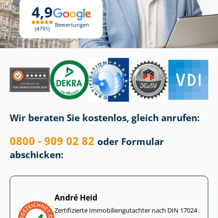
4,9
Bewertungen
4791
Wir beraten Sie kostenlos, gleich anrufen:
0800 - 909 02 82
oder Formular
abschicken:
André Heid
Zertifizierte Im­mo­bi­li­en­gut­ach­ter nach DIN 17024