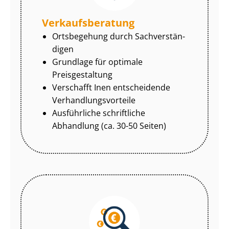
Ver­kaufs­be­ra­tung
Ortsbegehung durch Sach­ver­stän­
di­gen
Grundlage für optimale
Preisgestaltung
Verschafft Inen entscheidende
Ver­hand­lungs­vor­tei­le
Ausführliche schriftliche
Abhandlung (ca. 30-50 Seiten)