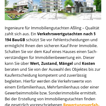
Ingenieure für Im­mo­bi­li­en­gut­ach­ten Aßling – Qualität
zahlt sich aus. Ein
Ver­kehrs­wert­gut­ach­ten nach §
194 BauGB
schützt Sie vor Fehl­ent­schei­dun­gen und
ermöglicht Ihnen den sicheren Kauf Ihrer Immobilie.
Schalten Sie vor dem Kauf eines Hauses einen Sach­
ver­stän­di­gen für Im­mo­bi­li­en­be­wer­tung ein. Dieser
kann Sie über
Wert, Zustand, Mängel
und
Kosten
beraten und Sie von der Auswahl des Objektes bis zur
Kauf­ent­schei­dung kompetent und zuverlässig
begleiten. Hierfür werden die Verkehrswerte von
einem Einfamilienhaus, Mehr­fa­mi­li­en­haus oder einer
Ge­wer­be­im­mo­bi­lie bzw. Sonderimmobilie ermittelt.
Bei der Erstellung von Im­mo­bi­li­en­gut­ach­ten finden
die gesetzlich vor­ge­schrie­be­nen
Be­wer­tungs­ver­fah­