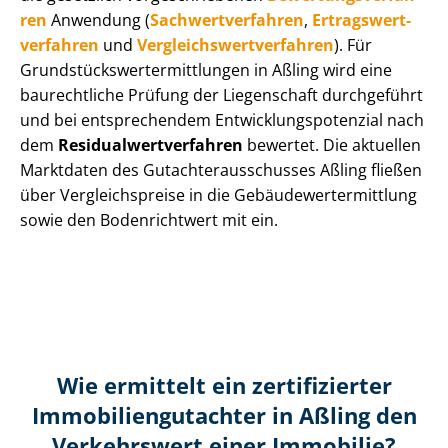
ren
Anwendung (
Sach­wert­ver­fah­ren
,
Er­trags­wert­
ver­fah­ren
und
Ver­gleichs­wert­ver­fah­ren
). Für
Grund­stücks­wert­ermitt­lun­gen in Aßling wird eine
baurechtliche Prüfung der Liegenschaft durchgeführt
und bei entsprechendem Ent­wick­lungs­po­ten­zi­al nach
dem
Re­si­du­al­wert­ver­fah­ren
bewertet. Die aktuellen
Marktdaten des Gut­ach­ter­aus­schus­ses Aßling fließen
über Ver­gleichs­prei­se in die Ge­bäu­de­wert­ermitt­lung
sowie den Bodenrichtwert mit ein.
Wie ermittelt ein zertifizierter
Immobilien­gutachter in Aßling den
Verkehrswert einer Immobilie?