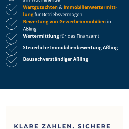
Wertgutachten
&
Im­mo­bi­li­en­wert­ermitt­
lung
für Be­triebs­ver­mö­gen
Bewertung von Ge­wer­be­im­mo­bi­li­en
in
Aßling
Wertermittlung
für das Finanzamt
Steuerliche Im­mo­bi­li­en­be­wer­tung
Aßling
Bau­sach­ver­stän­di­ger Aßling