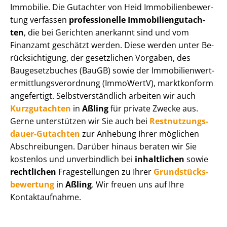
Immobilie. Die Gutachter von Heid Im­mo­bi­li­en­be­wer­
tung verfassen
professionelle Im­mo­bi­li­en­gut­ach­
ten
, die bei Gerichten anerkannt sind und vom
Finanzamt geschätzt werden. Diese werden unter Be­
rück­sich­ti­gung, der gesetzlichen Vorgaben, des
Baugesetzbuches (BauGB) sowie der Im­mo­bi­li­en­wert­
ermitt­lungs­ver­ord­nung (ImmoWertV), marktkonform
angefertigt. Selbst­ver­ständ­lich arbeiten wir auch
Kurzgutachten
in
Aßling
für private Zwecke aus.
Gerne unterstützen wir Sie auch bei
Rest­nut­zungs­
dau­er-Gutachten
zur Anhebung Ihrer möglichen
Abschreibungen. Darüber hinaus beraten wir Sie
kostenlos und unverbindlich bei
inhaltlichen
sowie
rechtlichen
Fragestellungen zu Ihrer
Grund­stücks­
be­wer­tung
in
Aßling
. Wir freuen uns auf Ihre
Kontaktaufnahme.