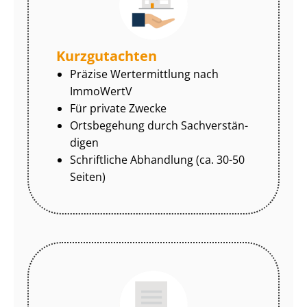
Kurzgutachten
Präzise Wertermittlung nach
ImmoWertV
Für private Zwecke
Ortsbegehung durch Sach­ver­stän­
di­gen
Schriftliche Abhandlung (ca. 30-50
Seiten)