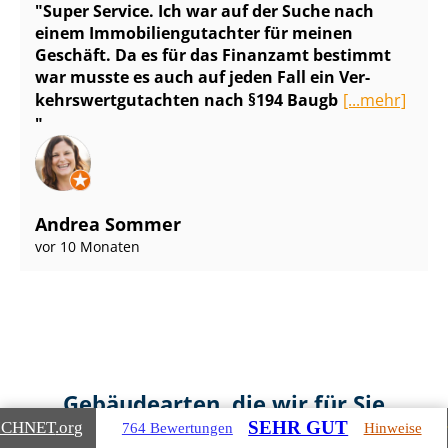
Super Service. Ich war auf der Suche nach
einem Im­mo­bi­li­en­gut­ach­ter für meinen
Geschäft. Da es für das Finanzamt bestimmt
war musste es auch auf jeden Fall ein Ver­
kehrs­wert­gut­ach­ten nach §194 Baugb
[...mehr]
Andrea Sommer
vor 10 Monaten
Gebäudearten, die wir für Sie
SEHR GUT
ICHNET
.org
764 Bewertungen
Hinweise
bewerten