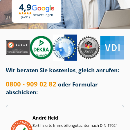
4,9
Bewertungen
4791
Wir beraten Sie kostenlos, gleich anrufen:
0800 - 909 02 82
oder Formular
abschicken:
André Heid
Zertifizierte Im­mo­bi­li­en­gut­ach­ter nach DIN 17024