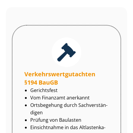
Ver­kehrs­wert­gut­ach­ten
§194 BauGB
Gerichtsfest
Vom Finanzamt anerkannt
Ortsbegehung durch Sach­ver­stän­
di­gen
Prüfung von Baulasten
Einsichtnahme in das Alt­las­ten­ka­