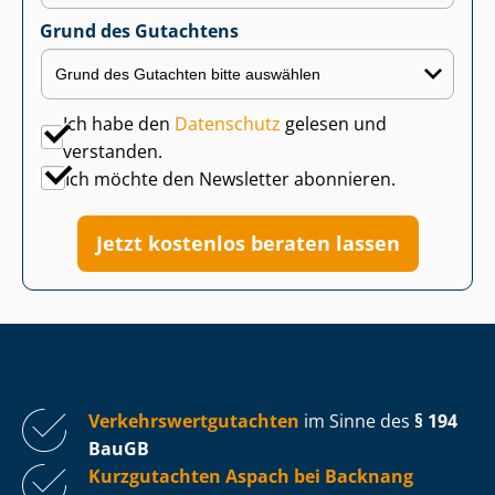
Grund des Gutachtens
Ich habe den
Datenschutz
gelesen und
verstanden.
Ich möchte den Newsletter abonnieren.
Jetzt kostenlos beraten lassen
Ver­kehrs­wert­gut­ach­ten
im Sinne des
§ 194
BauGB
Kurzgutachten Aspach bei Backnang