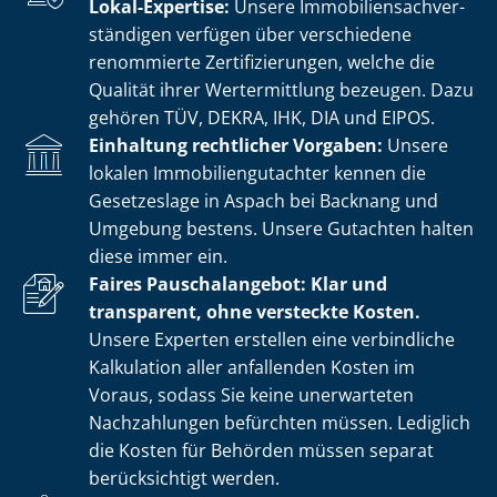
Lokal-Expertise:
Unsere Im­mo­bi­li­en­sach­ver­
stän­di­gen verfügen über verschiedene
renommierte Zer­ti­fi­zie­run­gen, welche die
Qualität ihrer Wertermittlung bezeugen. Dazu
gehören TÜV, DEKRA, IHK, DIA und EIPOS.
Einhaltung rechtlicher Vorgaben:
Unsere
lokalen Im­mo­bi­li­en­gut­ach­ter kennen die
Gesetzeslage in Aspach bei Backnang und
Umgebung bestens. Unsere Gutachten halten
diese immer ein.
Faires Pauschalangebot: Klar und
transparent, ohne versteckte Kosten.
Unsere Experten erstellen eine verbindliche
Kalkulation aller anfallenden Kosten im
Voraus, sodass Sie keine unerwarteten
Nachzahlungen befürchten müssen. Lediglich
die Kosten für Behörden müssen separat
berücksichtigt werden.