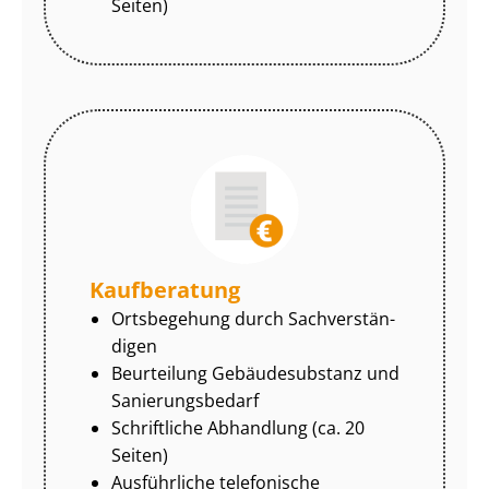
Seiten)
Kaufberatung
Ortsbegehung durch Sach­ver­stän­
di­gen
Beurteilung Gebäudesubstanz und
Sa­nie­rungs­be­darf
Schriftliche Abhandlung (ca. 20
Seiten)
Ausführliche telefonische