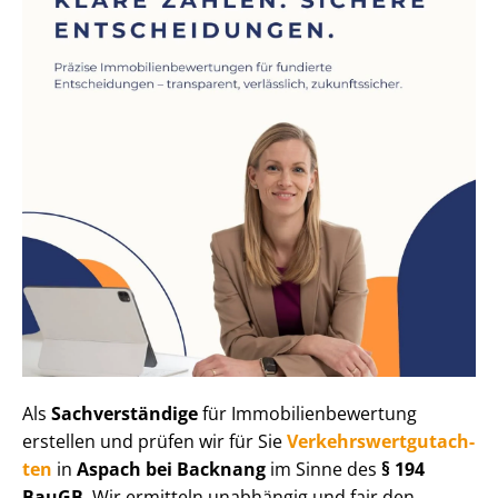
Als
Sachverständige
für Im­mo­bi­li­en­be­wer­tung
erstellen und prüfen wir für Sie
Ver­kehrs­wert­gut­ach­
ten
in
Aspach bei Backnang
im Sinne des
§ 194
BauGB
. Wir ermitteln unabhängig und fair den