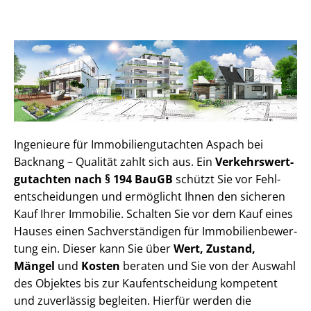
Ingenieure für Im­mo­bi­li­en­gut­ach­ten Aspach bei
Backnang – Qualität zahlt sich aus. Ein
Ver­kehrs­wert­
gut­ach­ten nach § 194 BauGB
schützt Sie vor Fehl­
ent­schei­dun­gen und ermöglicht Ihnen den sicheren
Kauf Ihrer Immobilie. Schalten Sie vor dem Kauf eines
Hauses einen Sach­ver­stän­di­gen für Im­mo­bi­li­en­be­wer­
tung ein. Dieser kann Sie über
Wert, Zustand,
Mängel
und
Kosten
beraten und Sie von der Auswahl
des Objektes bis zur Kauf­ent­schei­dung kompetent
und zuverlässig begleiten. Hierfür werden die