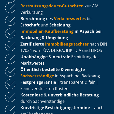
Rest­nut­zungs­dau­er-Gutachten
zur AfA-
Verkürzung
Berechnung
des
Verkehrswertes
bei
Erbschaft
und
Scheidung
Immobilien-Kaufberatung
in Aspach bei
Backnang & Umgebung
Zertifizierte
Im­mo­bi­li­en­gut­ach­ter
nach DIN
17024 von TÜV, DEKRA, IHK, DIA und EIPOS
Unabhängige
&
neutrale
Ermittlung des
Marktwertes
Öffentlich bestellte & vereidigte
Sachverständige
in Aspach bei Backnang
Fest­preis­ga­ran­tie
| transparent & fair |
keine versteckten Kosten
Kostenlose
&
unverbindliche Beratung
durch Sachverständige
Kurzfristige Be­sich­ti­gungs­ter­mi­ne
| auch
am Wochenende