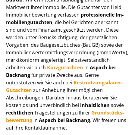
Marktwert Ihrer Immobilie. Die Gutachter von Heid
Im­mo­bi­li­en­be­wer­tung verfassen
professionelle Im­
mo­bi­li­en­gut­ach­ten
, die bei Gerichten anerkannt
sind und vom Finanzamt geschätzt werden. Diese
werden unter Be­rück­sich­ti­gung, der gesetzlichen
Vorgaben, des Baugesetzbuches (BauGB) sowie der
Im­mo­bi­li­en­wert­ermitt­lungs­ver­ord­nung (ImmoWertV),
marktkonform angefertigt. Selbst­ver­ständ­lich
arbeiten wir auch
Kurzgutachten
in
Aspach bei
Backnang
für private Zwecke aus. Gerne
unterstützen wir Sie auch bei
Rest­nut­zungs­dau­er-
Gutachten
zur Anhebung Ihrer möglichen
Abschreibungen. Darüber hinaus beraten wir Sie
kostenlos und unverbindlich bei
inhaltlichen
sowie
rechtlichen
Fragestellungen zu Ihrer
Grund­stücks­
be­wer­tung
in
Aspach bei Backnang
. Wir freuen uns
auf Ihre Kontaktaufnahme.