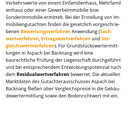
Verkehrswerte von einem Einfamilienhaus, Mehr­fa­mi­l
i­en­haus oder einer Ge­wer­be­im­mo­bi­lie bzw.
Sonderimmobilie ermittelt. Bei der Erstellung von Im­
mo­bi­li­en­gut­ach­ten finden die gesetzlich vor­ge­schrie­
be­nen
Be­wer­tungs­ver­fah­ren
Anwendung (
Sach­
wert­ver­fah­ren
,
Er­trags­wert­ver­fah­ren
und
Ver­
gleichs­wert­ver­fah­ren
). Für Grund­stücks­wert­ermitt­
lun­gen in Aspach bei Backnang wird eine
baurechtliche Prüfung der Liegenschaft durchgeführt
und bei entsprechendem Ent­wick­lungs­po­ten­zi­al nach
dem
Re­si­du­al­wert­ver­fah­ren
bewertet. Die aktuellen
Marktdaten des Gut­ach­ter­aus­schus­ses Aspach bei
Backnang fließen über Ver­gleichs­prei­se in die Ge­bäu­
de­wert­ermitt­lung sowie den Bodenrichtwert mit ein.