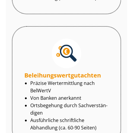
Be­lei­hungs­wert­gut­ach­ten
Präzise Wertermittlung nach
BelWertV
Von Banken anerkannt
Ortsbegehung durch Sach­ver­stän­
di­gen
Ausführliche schriftliche
Abhandlung (ca. 60-90 Seiten)