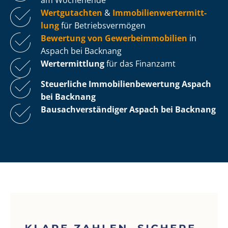
Wertgutachten
&
Im­mo­bi­li­en­wert­ermitt­
lung
für Be­triebs­ver­mö­gen
Bewertung von Ge­wer­be­im­mo­bi­li­en
in
Aspach bei Backnang
Wertermittlung
für das Finanzamt
Steuerliche Im­mo­bi­li­en­be­wer­tung
Aspach
bei Backnang
Bau­sach­ver­stän­di­ger Aspach bei Backnang