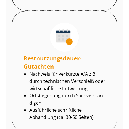
Rest­nut­zungs­dau­er-
Gutachten
Nachweis für verkürzte AfA z.B.
durch technischen Verschleiß oder
wirtschaftliche Entwertung.
Ortsbegehung durch Sach­ver­stän­
di­gen.
Ausführliche schriftliche
Abhandlung (ca. 30-50 Seiten)