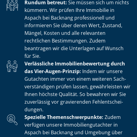
Rundum betreut:
Sie müssen sich um nichts
kümmern. Wir prüfen Ihre Immobilie in
Aspach bei Backnang professionell und
informieren Sie über deren Wert, Zustand,
Mängel, Kosten und alle relevanten
rechtlichen Bestimmungen. Zudem
beantragen wir die Unterlagen auf Wunsch
für Sie.
Verlässliche Im­mo­bi­li­en­be­wer­tung durch
das Vier-Augen-Prinzip:
Indem wir unsere
Gutachten immer von einem weiteren Sach­
ver­stän­di­gen prüfen lassen, gewährleisten wir
Ihnen höchste Qualität. So bewahren wir Sie
zuverlässig vor gravierenden Fehl­ent­schei­
dun­gen.
Spezielle The­men­schwer­punk­te:
Zudem
verfügen unsere Im­mo­bi­li­en­gut­ach­ter in
Aspach bei Backnang und Umgebung über