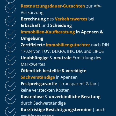
Rest­nut­zungs­dau­er-Gutachten
zur AfA-
Verkürzung
Berechnung
des
Verkehrswertes
bei
Erbschaft
und
Scheidung
Immobilien-Kaufberatung
in Apensen &
Umgebung
Zertifizierte
Im­mo­bi­li­en­gut­ach­ter
nach DIN
17024 von TÜV, DEKRA, IHK, DIA und EIPOS
Unabhängige
&
neutrale
Ermittlung des
Marktwertes
Öffentlich bestellte & vereidigte
Sachverständige
in Apensen
Fest­preis­ga­ran­tie
| transparent & fair |
keine versteckten Kosten
Kostenlose
&
unverbindliche Beratung
durch Sachverständige
Kurzfristige Be­sich­ti­gungs­ter­mi­ne
| auch
am Wochenende