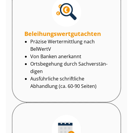
Be­lei­hungs­wert­gut­ach­ten
Präzise Wertermittlung nach
BelWertV
Von Banken anerkannt
Ortsbegehung durch Sach­ver­stän­
di­gen
Ausführliche schriftliche
Abhandlung (ca. 60-90 Seiten)