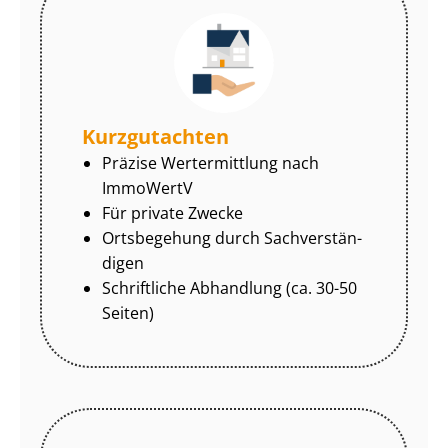
Kurzgutachten
Präzise Wertermittlung nach
ImmoWertV
Für private Zwecke
Ortsbegehung durch Sach­ver­stän­
di­gen
Schriftliche Abhandlung (ca. 30-50
Seiten)