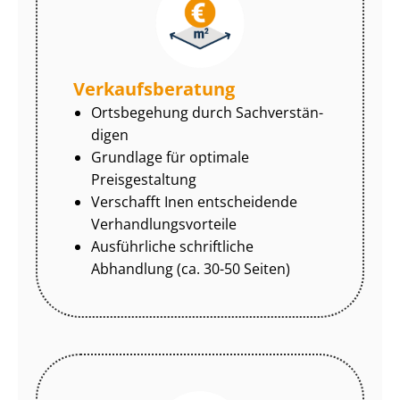
Ver­kaufs­be­ra­tung
Ortsbegehung durch Sach­ver­stän­
di­gen
Grundlage für optimale
Preisgestaltung
Verschafft Inen entscheidende
Ver­hand­lungs­vor­tei­le
Ausführliche schriftliche
Abhandlung (ca. 30-50 Seiten)