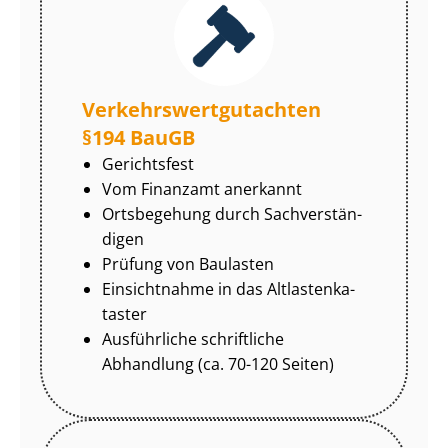
Ver­kehrs­wert­gut­ach­ten
§194 BauGB
Gerichtsfest
Vom Finanzamt anerkannt
Ortsbegehung durch Sach­ver­stän­
di­gen
Prüfung von Baulasten
Einsichtnahme in das Alt­las­ten­ka­
tas­ter
Ausführliche schriftliche
Abhandlung (ca. 70-120 Seiten)