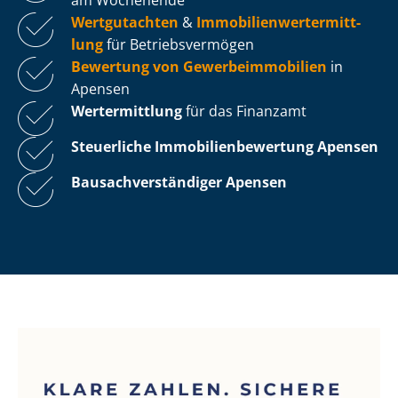
Wertgutachten
&
Im­mo­bi­li­en­wert­ermitt­
lung
für Be­triebs­ver­mö­gen
Bewertung von Ge­wer­be­im­mo­bi­li­en
in
Apensen
Wertermittlung
für das Finanzamt
Steuerliche Im­mo­bi­li­en­be­wer­tung
Apensen
Bau­sach­ver­stän­di­ger Apensen