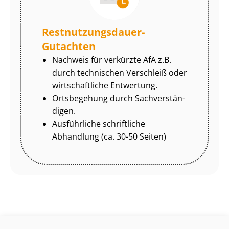
Rest­nut­zungs­dau­er-
Gutachten
Nachweis für verkürzte AfA z.B.
durch technischen Verschleiß oder
wirtschaftliche Entwertung.
Ortsbegehung durch Sach­ver­stän­
di­gen.
Ausführliche schriftliche
Abhandlung (ca. 30-50 Seiten)