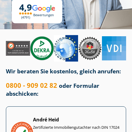
4,9
Bewertungen
4791
Wir beraten Sie kostenlos, gleich anrufen:
0800 - 909 02 82
oder Formular
abschicken:
André Heid
Zertifizierte Im­mo­bi­li­en­gut­ach­ter nach DIN 17024