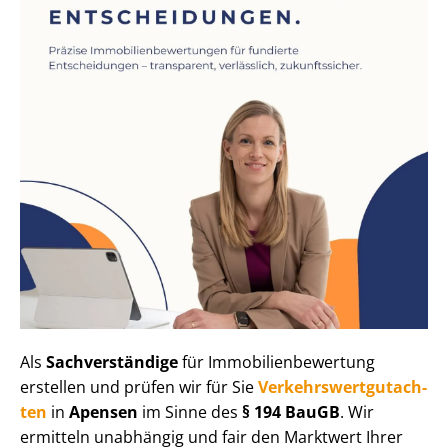
Als
Sachverständige
für Im­mo­bi­li­en­be­wer­tung
erstellen und prüfen wir für Sie
Ver­kehrs­wert­gut­ach­
ten
in
Apensen
im Sinne des
§ 194 BauGB
. Wir
ermitteln unabhängig und fair den Marktwert Ihrer