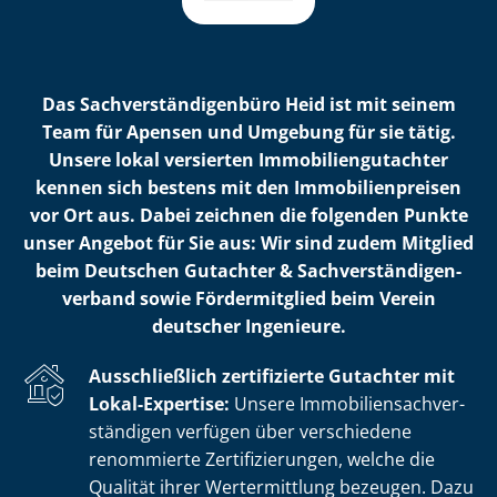
Das Sach­ver­stän­di­gen­bü­ro Heid ist mit seinem
Team für Apensen und Umgebung für sie tätig.
Unsere lokal versierten Im­mo­bi­li­en­gut­ach­ter
kennen sich bestens mit den Im­mo­bi­li­en­prei­sen
vor Ort aus. Dabei zeichnen die folgenden Punkte
unser Angebot für Sie aus: Wir sind zudem Mitglied
beim Deutschen Gutachter & Sach­ver­stän­di­gen­
ver­band sowie Fördermitglied beim Verein
deutscher Ingenieure.
Ausschließlich zertifizierte Gutachter mit
Lokal-Expertise:
Unsere Im­mo­bi­li­en­sach­ver­
stän­di­gen verfügen über verschiedene
renommierte Zer­ti­fi­zie­run­gen, welche die
Qualität ihrer Wertermittlung bezeugen. Dazu