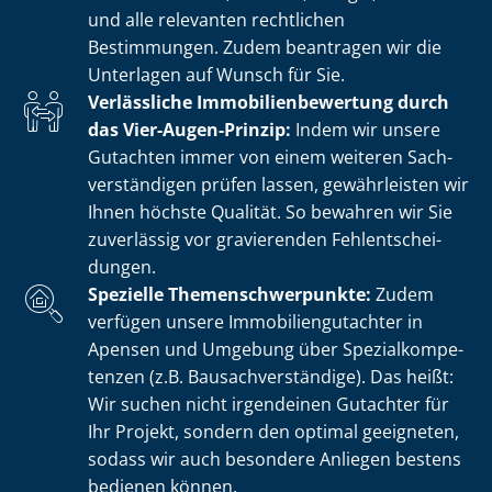
und alle relevanten rechtlichen
Bestimmungen. Zudem beantragen wir die
Unterlagen auf Wunsch für Sie.
Verlässliche Im­mo­bi­li­en­be­wer­tung durch
das Vier-Augen-Prinzip:
Indem wir unsere
Gutachten immer von einem weiteren Sach­
ver­stän­di­gen prüfen lassen, gewährleisten wir
Ihnen höchste Qualität. So bewahren wir Sie
zuverlässig vor gravierenden Fehl­ent­schei­
dun­gen.
Spezielle The­men­schwer­punk­te:
Zudem
verfügen unsere Im­mo­bi­li­en­gut­ach­ter in
Apensen und Umgebung über Spe­zi­al­kom­pe­
ten­zen (z.B. Bau­sach­ver­stän­di­ge). Das heißt:
Wir suchen nicht irgendeinen Gutachter für
Ihr Projekt, sondern den optimal geeigneten,
sodass wir auch besondere Anliegen bestens
bedienen können.