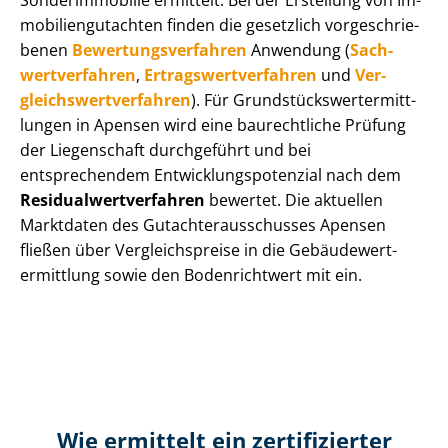
Sonderimmobilie ermittelt. Bei der Erstellung von Im­
mo­bi­li­en­gut­ach­ten finden die gesetzlich vor­ge­schrie­
be­nen
Be­wer­tungs­ver­fah­ren
Anwendung (
Sach­
wert­ver­fah­ren
,
Er­trags­wert­ver­fah­ren
und
Ver­
gleichs­wert­ver­fah­ren
). Für Grund­stücks­wert­ermitt­
lun­gen in Apensen wird eine baurechtliche Prüfung
der Liegenschaft durchgeführt und bei
entsprechendem Ent­wick­lungs­po­ten­zi­al nach dem
Re­si­du­al­wert­ver­fah­ren
bewertet. Die aktuellen
Marktdaten des Gut­ach­ter­aus­schus­ses Apensen
fließen über Ver­gleichs­prei­se in die Ge­bäu­de­wert­
ermitt­lung sowie den Bodenrichtwert mit ein.
Wie ermittelt ein zertifizierter