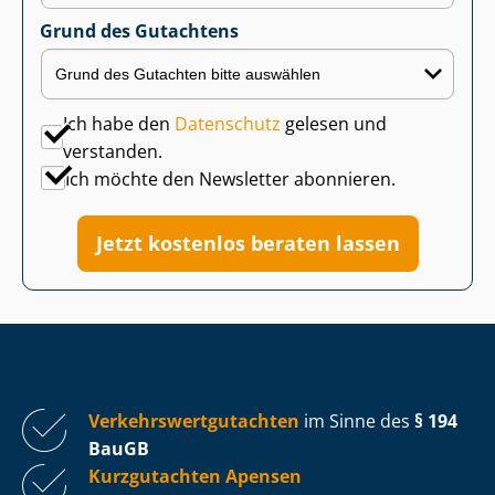
Grund des Gutachtens
Ich habe den
Datenschutz
gelesen und
verstanden.
Ich möchte den Newsletter abonnieren.
Jetzt kostenlos beraten lassen
Ver­kehrs­wert­gut­ach­ten
im Sinne des
§ 194
BauGB
Kurzgutachten Apensen