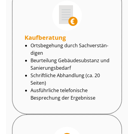
Kaufberatung
Ortsbegehung durch Sach­ver­stän­
di­gen
Beurteilung Gebäudesubstanz und
Sa­nie­rungs­be­darf
Schriftliche Abhandlung (ca. 20
Seiten)
Ausführliche telefonische
Besprechung der Ergebnisse