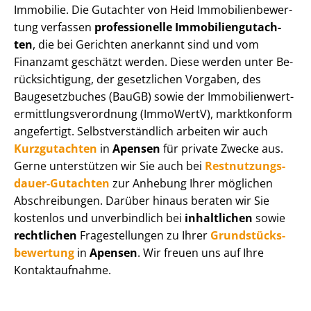
Immobilie. Die Gutachter von Heid Im­mo­bi­li­en­be­wer­
tung verfassen
professionelle Im­mo­bi­li­en­gut­ach­
ten
, die bei Gerichten anerkannt sind und vom
Finanzamt geschätzt werden. Diese werden unter Be­
rück­sich­ti­gung, der gesetzlichen Vorgaben, des
Baugesetzbuches (BauGB) sowie der Im­mo­bi­li­en­wert­
ermitt­lungs­ver­ord­nung (ImmoWertV), marktkonform
angefertigt. Selbst­ver­ständ­lich arbeiten wir auch
Kurzgutachten
in
Apensen
für private Zwecke aus.
Gerne unterstützen wir Sie auch bei
Rest­nut­zungs­
dau­er-Gutachten
zur Anhebung Ihrer möglichen
Abschreibungen. Darüber hinaus beraten wir Sie
kostenlos und unverbindlich bei
inhaltlichen
sowie
rechtlichen
Fragestellungen zu Ihrer
Grund­stücks­
be­wer­tung
in
Apensen
. Wir freuen uns auf Ihre
Kontaktaufnahme.