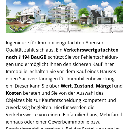
Ingenieure für Im­mo­bi­li­en­gut­ach­ten Apensen –
Qualität zahlt sich aus. Ein
Ver­kehrs­wert­gut­ach­ten
nach § 194 BauGB
schützt Sie vor Fehl­ent­schei­dun­
gen und ermöglicht Ihnen den sicheren Kauf Ihrer
Immobilie. Schalten Sie vor dem Kauf eines Hauses
einen Sach­ver­stän­di­gen für Im­mo­bi­li­en­be­wer­tung
ein. Dieser kann Sie über
Wert, Zustand, Mängel
und
Kosten
beraten und Sie von der Auswahl des
Objektes bis zur Kauf­ent­schei­dung kompetent und
zuverlässig begleiten. Hierfür werden die
Verkehrswerte von einem Einfamilienhaus, Mehr­fa­mi­l
i­en­haus oder einer Ge­wer­be­im­mo­bi­lie bzw.