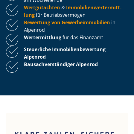
Wertgutachten
&
Im­mo­bi­li­en­wert­ermitt­
lung
für Be­triebs­ver­mö­gen
Bewertung von Ge­wer­be­im­mo­bi­li­en
in
Alpenrod
Wertermittlung
für das Finanzamt
Steuerliche Im­mo­bi­li­en­be­wer­tung
Alpenrod
Bau­sach­ver­stän­di­ger Alpenrod