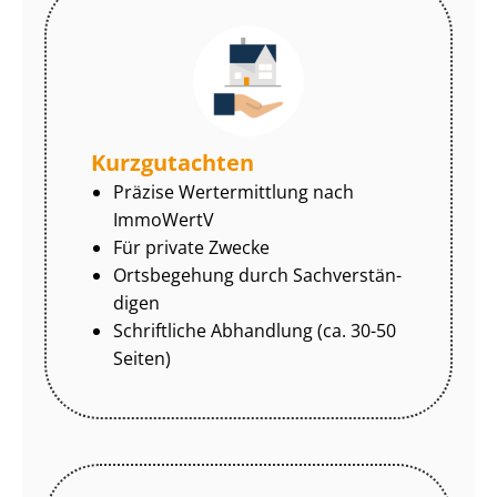
Kurzgutachten
Präzise Wertermittlung nach
ImmoWertV
Für private Zwecke
Ortsbegehung durch Sach­ver­stän­
di­gen
Schriftliche Abhandlung (ca. 30-50
Seiten)