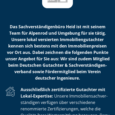
Das Sach­ver­stän­di­gen­bü­ro Heid ist mit seinem
Team für Alpenrod und Umgebung für sie tätig.
Unsere lokal versierten Im­mo­bi­li­en­gut­ach­ter
kennen sich bestens mit den Im­mo­bi­li­en­prei­sen
vor Ort aus. Dabei zeichnen die folgenden Punkte
unser Angebot für Sie aus: Wir sind zudem Mitglied
beim Deutschen Gutachter & Sach­ver­stän­di­gen­
ver­band sowie Fördermitglied beim Verein
deutscher Ingenieure.
Ausschließlich zertifizierte Gutachter mit
Lokal-Expertise:
Unsere Im­mo­bi­li­en­sach­ver­
stän­di­gen verfügen über verschiedene
renommierte Zer­ti­fi­zie­run­gen, welche die