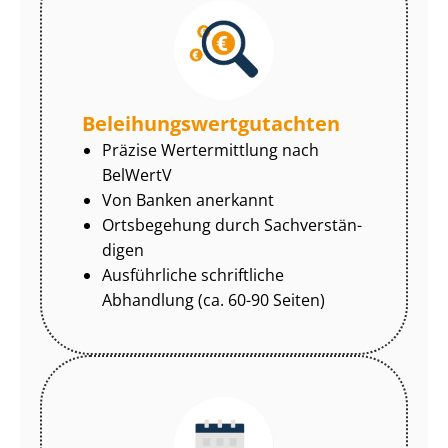
Be­lei­hungs­wert­gut­ach­ten
Präzise Wertermittlung nach
BelWertV
Von Banken anerkannt
Ortsbegehung durch Sach­ver­stän­
di­gen
Ausführliche schriftliche
Abhandlung (ca. 60-90 Seiten)