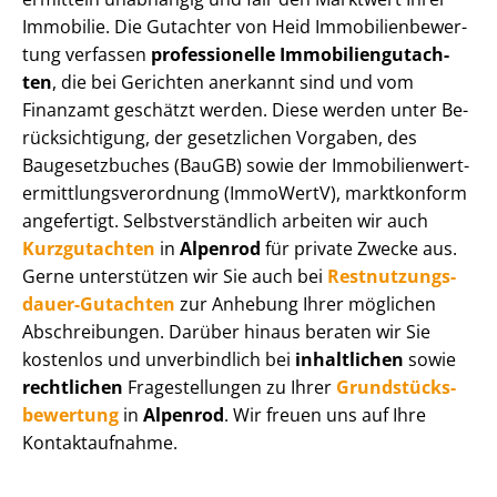
Immobilie. Die Gutachter von Heid Im­mo­bi­li­en­be­wer­
tung verfassen
professionelle Im­mo­bi­li­en­gut­ach­
ten
, die bei Gerichten anerkannt sind und vom
Finanzamt geschätzt werden. Diese werden unter Be­
rück­sich­ti­gung, der gesetzlichen Vorgaben, des
Baugesetzbuches (BauGB) sowie der Im­mo­bi­li­en­wert­
ermitt­lungs­ver­ord­nung (ImmoWertV), marktkonform
angefertigt. Selbst­ver­ständ­lich arbeiten wir auch
Kurzgutachten
in
Alpenrod
für private Zwecke aus.
Gerne unterstützen wir Sie auch bei
Rest­nut­zungs­
dau­er-Gutachten
zur Anhebung Ihrer möglichen
Abschreibungen. Darüber hinaus beraten wir Sie
kostenlos und unverbindlich bei
inhaltlichen
sowie
rechtlichen
Fragestellungen zu Ihrer
Grund­stücks­
be­wer­tung
in
Alpenrod
. Wir freuen uns auf Ihre
Kontaktaufnahme.