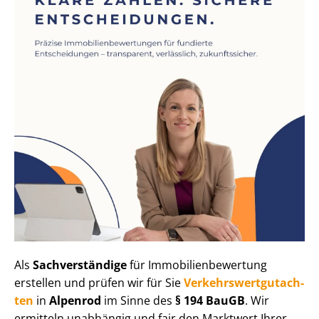
Als
Sachverständige
für Im­mo­bi­li­en­be­wer­tung
erstellen und prüfen wir für Sie
Ver­kehrs­wert­gut­ach­
ten
in
Alpenrod
im Sinne des
§ 194 BauGB
. Wir
ermitteln unabhängig und fair den Marktwert Ihrer