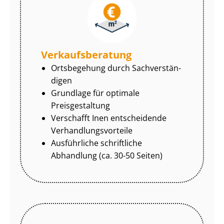
Ver­kaufs­be­ra­tung
Ortsbegehung durch Sach­ver­stän­
di­gen
Grundlage für optimale
Preisgestaltung
Verschafft Inen entscheidende
Ver­hand­lungs­vor­tei­le
Ausführliche schriftliche
Abhandlung (ca. 30-50 Seiten)