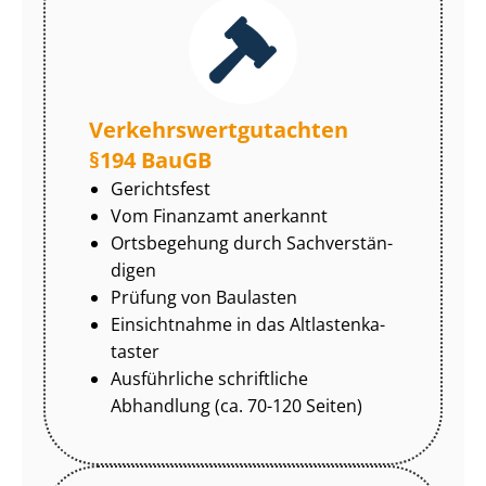
Ver­kehrs­wert­gut­ach­ten
§194 BauGB
Gerichtsfest
Vom Finanzamt anerkannt
Ortsbegehung durch Sach­ver­stän­
di­gen
Prüfung von Baulasten
Einsichtnahme in das Alt­las­ten­ka­
tas­ter
Ausführliche schriftliche
Abhandlung (ca. 70-120 Seiten)