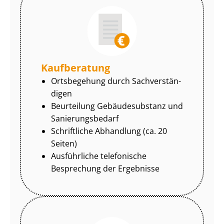
Kaufberatung
Ortsbegehung durch Sach­ver­stän­
di­gen
Beurteilung Gebäudesubstanz und
Sa­nie­rungs­be­darf
Schriftliche Abhandlung (ca. 20
Seiten)
Ausführliche telefonische
Besprechung der Ergebnisse