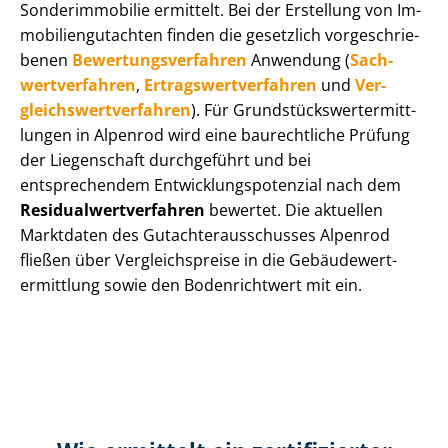
Sonderimmobilie ermittelt. Bei der Erstellung von Im­
mo­bi­li­en­gut­ach­ten finden die gesetzlich vor­ge­schrie­
be­nen
Be­wer­tungs­ver­fah­ren
Anwendung (
Sach­
wert­ver­fah­ren
,
Er­trags­wert­ver­fah­ren
und
Ver­
gleichs­wert­ver­fah­ren
). Für Grund­stücks­wert­ermitt­
lun­gen in Alpenrod wird eine baurechtliche Prüfung
der Liegenschaft durchgeführt und bei
entsprechendem Ent­wick­lungs­po­ten­zi­al nach dem
Re­si­du­al­wert­ver­fah­ren
bewertet. Die aktuellen
Marktdaten des Gut­ach­ter­aus­schus­ses Alpenrod
fließen über Ver­gleichs­prei­se in die Ge­bäu­de­wert­
ermitt­lung sowie den Bodenrichtwert mit ein.