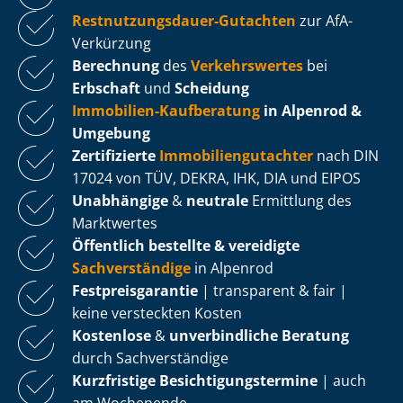
Rest­nut­zungs­dau­er-Gutachten
zur AfA-
Verkürzung
Berechnung
des
Verkehrswertes
bei
Erbschaft
und
Scheidung
Immobilien-Kaufberatung
in Alpenrod &
Umgebung
Zertifizierte
Im­mo­bi­li­en­gut­ach­ter
nach DIN
17024 von TÜV, DEKRA, IHK, DIA und EIPOS
Unabhängige
&
neutrale
Ermittlung des
Marktwertes
Öffentlich bestellte & vereidigte
Sachverständige
in Alpenrod
Fest­preis­ga­ran­tie
| transparent & fair |
keine versteckten Kosten
Kostenlose
&
unverbindliche Beratung
durch Sachverständige
Kurzfristige Be­sich­ti­gungs­ter­mi­ne
| auch
am Wochenende