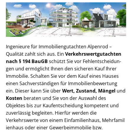
Ingenieure für Im­mo­bi­li­en­gut­ach­ten Alpenrod –
Qualität zahlt sich aus. Ein
Ver­kehrs­wert­gut­ach­ten
nach § 194 BauGB
schützt Sie vor Fehl­ent­schei­dun­
gen und ermöglicht Ihnen den sicheren Kauf Ihrer
Immobilie. Schalten Sie vor dem Kauf eines Hauses
einen Sach­ver­stän­di­gen für Im­mo­bi­li­en­be­wer­tung
ein. Dieser kann Sie über
Wert, Zustand, Mängel
und
Kosten
beraten und Sie von der Auswahl des
Objektes bis zur Kauf­ent­schei­dung kompetent und
zuverlässig begleiten. Hierfür werden die
Verkehrswerte von einem Einfamilienhaus, Mehr­fa­mi­l
i­en­haus oder einer Ge­wer­be­im­mo­bi­lie bzw.