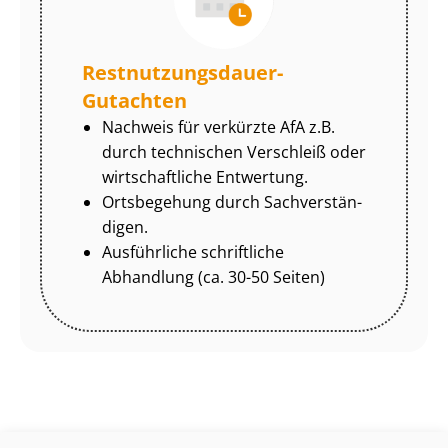
Rest­nut­zungs­dau­er-
Gutachten
Nachweis für verkürzte AfA z.B.
durch technischen Verschleiß oder
wirtschaftliche Entwertung.
Ortsbegehung durch Sach­ver­stän­
di­gen.
Ausführliche schriftliche
Abhandlung (ca. 30-50 Seiten)