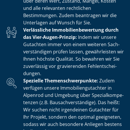
über deren Wert, Zustand, Mängel, Kosten
und alle relevanten rechtlichen
Bestimmungen. Zudem beantragen wir die
Unterlagen auf Wunsch für Sie.
Verlässliche Im­mo­bi­li­en­be­wer­tung durch
das Vier-Augen-Prinzip:
Indem wir unsere
Gutachten immer von einem weiteren Sach­
ver­stän­di­gen prüfen lassen, gewährleisten wir
Ihnen höchste Qualität. So bewahren wir Sie
zuverlässig vor gravierenden Fehl­ent­schei­
dun­gen.
Spezielle The­men­schwer­punk­te:
Zudem
verfügen unsere Im­mo­bi­li­en­gut­ach­ter in
Alpenrod und Umgebung über Spe­zi­al­kom­pe­
ten­zen (z.B. Bau­sach­ver­stän­di­ge). Das heißt:
Wir suchen nicht irgendeinen Gutachter für
Ihr Projekt, sondern den optimal geeigneten,
sodass wir auch besondere Anliegen bestens