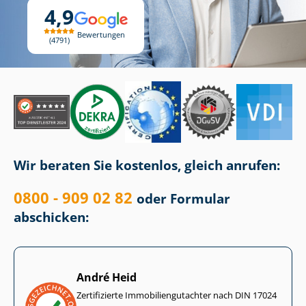
4,9
Bewertungen
4791
Wir beraten Sie kostenlos, gleich anrufen:
0800 - 909 02 82
oder Formular
abschicken:
André Heid
Zertifizierte Im­mo­bi­li­en­gut­ach­ter nach DIN 17024