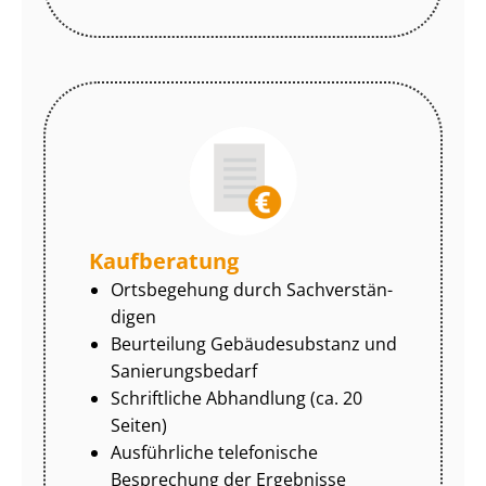
Kaufberatung
Ortsbegehung durch Sach­ver­stän­
di­gen
Beurteilung Gebäudesubstanz und
Sa­nie­rungs­be­darf
Schriftliche Abhandlung (ca. 20
Seiten)
Ausführliche telefonische
Besprechung der Ergebnisse