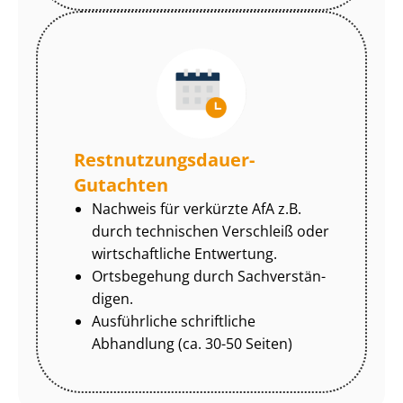
Rest­nut­zungs­dau­er-
Gutachten
Nachweis für verkürzte AfA z.B.
durch technischen Verschleiß oder
wirtschaftliche Entwertung.
Ortsbegehung durch Sach­ver­stän­
di­gen.
Ausführliche schriftliche
Abhandlung (ca. 30-50 Seiten)