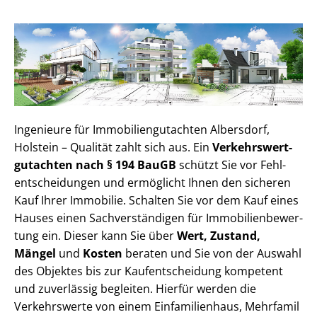
Ingenieure für Im­mo­bi­li­en­gut­ach­ten Albersdorf,
Holstein – Qualität zahlt sich aus. Ein
Ver­kehrs­wert­
gut­ach­ten nach § 194 BauGB
schützt Sie vor Fehl­
ent­schei­dun­gen und ermöglicht Ihnen den sicheren
Kauf Ihrer Immobilie. Schalten Sie vor dem Kauf eines
Hauses einen Sach­ver­stän­di­gen für Im­mo­bi­li­en­be­wer­
tung ein. Dieser kann Sie über
Wert, Zustand,
Mängel
und
Kosten
beraten und Sie von der Auswahl
des Objektes bis zur Kauf­ent­schei­dung kompetent
und zuverlässig begleiten. Hierfür werden die
Verkehrswerte von einem Einfamilienhaus, Mehr­fa­mi­l