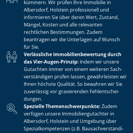
kümmern. Wir prüfen Ihre Immobilie in
Albersdorf, Holstein professionell und
informieren Sie über deren Wert, Zustand,
Mängel, Kosten und alle relevanten
rechtlichen Bestimmungen. Zudem
beantragen wir die Unterlagen auf Wunsch
für Sie.
Verlässliche Im­mo­bi­li­en­be­wer­tung durch
das Vier-Augen-Prinzip:
Indem wir unsere
Gutachten immer von einem weiteren Sach­
ver­stän­di­gen prüfen lassen, gewährleisten wir
Ihnen höchste Qualität. So bewahren wir Sie
zuverlässig vor gravierenden Fehl­ent­schei­
dun­gen.
Spezielle The­men­schwer­punk­te:
Zudem
verfügen unsere Im­mo­bi­li­en­gut­ach­ter in
Albersdorf, Holstein und Umgebung über
Spe­zi­al­kom­pe­ten­zen (z.B. Bau­sach­ver­stän­di­