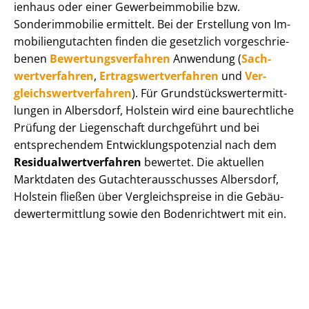
i­en­haus oder einer Ge­wer­be­im­mo­bi­lie bzw.
Sonderimmobilie ermittelt. Bei der Erstellung von Im­
mo­bi­li­en­gut­ach­ten finden die gesetzlich vor­ge­schrie­
be­nen
Be­wer­tungs­ver­fah­ren
Anwendung (
Sach­
wert­ver­fah­ren
,
Er­trags­wert­ver­fah­ren
und
Ver­
gleichs­wert­ver­fah­ren
). Für Grund­stücks­wert­ermitt­
lun­gen in Albersdorf, Holstein wird eine baurechtliche
Prüfung der Liegenschaft durchgeführt und bei
entsprechendem Ent­wick­lungs­po­ten­zi­al nach dem
Re­si­du­al­wert­ver­fah­ren
bewertet. Die aktuellen
Marktdaten des Gut­ach­ter­aus­schus­ses Albersdorf,
Holstein fließen über Ver­gleichs­prei­se in die Ge­bäu­
de­wert­ermitt­lung sowie den Bodenrichtwert mit ein.