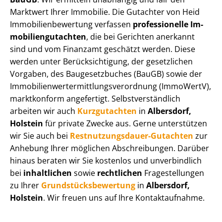
Marktwert Ihrer Immobilie. Die Gutachter von Heid
Im­mo­bi­li­en­be­wer­tung verfassen
professionelle Im­
mo­bi­li­en­gut­ach­ten
, die bei Gerichten anerkannt
sind und vom Finanzamt geschätzt werden. Diese
werden unter Be­rück­sich­ti­gung, der gesetzlichen
Vorgaben, des Baugesetzbuches (BauGB) sowie der
Im­mo­bi­li­en­wert­ermitt­lungs­ver­ord­nung (ImmoWertV),
marktkonform angefertigt. Selbst­ver­ständ­lich
arbeiten wir auch
Kurzgutachten
in
Albersdorf,
Holstein
für private Zwecke aus. Gerne unterstützen
wir Sie auch bei
Rest­nut­zungs­dau­er-Gutachten
zur
Anhebung Ihrer möglichen Abschreibungen. Darüber
hinaus beraten wir Sie kostenlos und unverbindlich
bei
inhaltlichen
sowie
rechtlichen
Fragestellungen
zu Ihrer
Grund­stücks­be­wer­tung
in
Albersdorf,
Holstein
. Wir freuen uns auf Ihre Kontaktaufnahme.