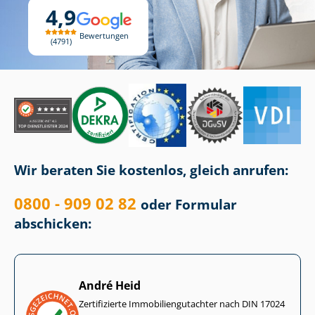
4,9
Bewertungen
4791
Wir beraten Sie kostenlos, gleich anrufen:
0800 - 909 02 82
oder Formular
abschicken:
André Heid
Zertifizierte Im­mo­bi­li­en­gut­ach­ter nach DIN 17024