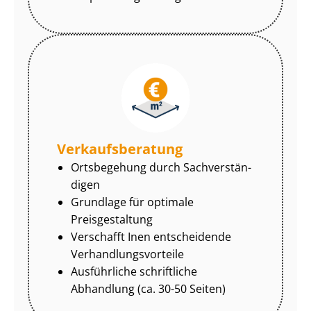
Ver­kaufs­be­ra­tung
Ortsbegehung durch Sach­ver­stän­
di­gen
Grundlage für optimale
Preisgestaltung
Verschafft Inen entscheidende
Ver­hand­lungs­vor­tei­le
Ausführliche schriftliche
Abhandlung (ca. 30-50 Seiten)