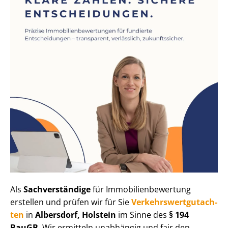
Als
Sachverständige
für Im­mo­bi­li­en­be­wer­tung
erstellen und prüfen wir für Sie
Ver­kehrs­wert­gut­ach­
ten
in
Albersdorf, Holstein
im Sinne des
§ 194
BauGB
. Wir ermitteln unabhängig und fair den