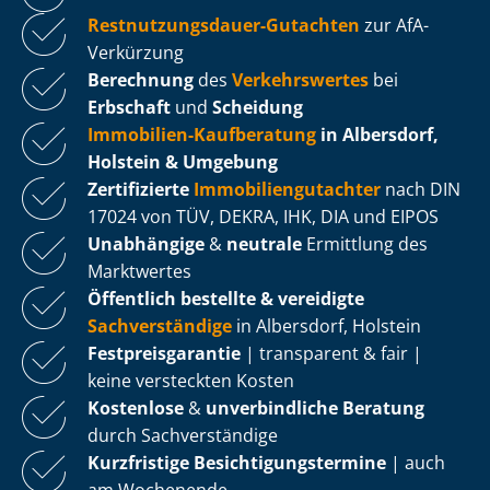
Rest­nut­zungs­dau­er-Gutachten
zur AfA-
Verkürzung
Berechnung
des
Verkehrswertes
bei
Erbschaft
und
Scheidung
Immobilien-Kaufberatung
in Albersdorf,
Holstein & Umgebung
Zertifizierte
Im­mo­bi­li­en­gut­ach­ter
nach DIN
17024 von TÜV, DEKRA, IHK, DIA und EIPOS
Unabhängige
&
neutrale
Ermittlung des
Marktwertes
Öffentlich bestellte & vereidigte
Sachverständige
in Albersdorf, Holstein
Fest­preis­ga­ran­tie
| transparent & fair |
keine versteckten Kosten
Kostenlose
&
unverbindliche Beratung
durch Sachverständige
Kurzfristige Be­sich­ti­gungs­ter­mi­ne
| auch
am Wochenende