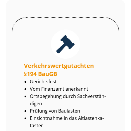
Ver­kehrs­wert­gut­ach­ten
§194 BauGB
Gerichtsfest
Vom Finanzamt anerkannt
Ortsbegehung durch Sach­ver­stän­
di­gen
Prüfung von Baulasten
Einsichtnahme in das Alt­las­ten­ka­
tas­ter