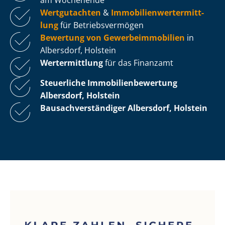
Wertgutachten
&
Im­mo­bi­li­en­wert­ermitt­
lung
für Be­triebs­ver­mö­gen
Bewertung von Ge­wer­be­im­mo­bi­li­en
in
Albersdorf, Holstein
Wertermittlung
für das Finanzamt
Steuerliche Im­mo­bi­li­en­be­wer­tung
Albersdorf, Holstein
Bau­sach­ver­stän­di­ger Albersdorf, Holstein