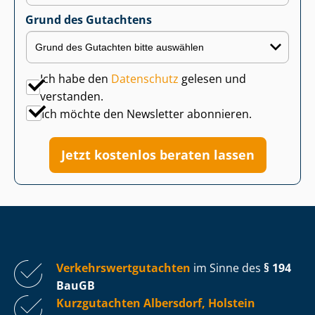
Grund des Gutachtens
Ich habe den
Datenschutz
gelesen und
verstanden.
Ich möchte den Newsletter abonnieren.
Jetzt kostenlos beraten lassen
Ver­kehrs­wert­gut­ach­ten
im Sinne des
§ 194
BauGB
Kurzgutachten Albersdorf, Holstein