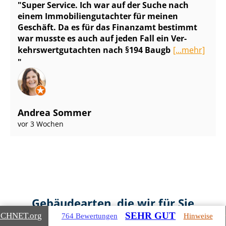
Super Service. Ich war auf der Suche nach
einem Im­mo­bi­li­en­gut­ach­ter für meinen
Geschäft. Da es für das Finanzamt bestimmt
war musste es auch auf jeden Fall ein Ver­
kehrs­wert­gut­ach­ten nach §194 Baugb
[...mehr]
Andrea Sommer
vor 3 Wochen
Gebäudearten, die wir für Sie
SEHR GUT
bewerten
ICHNET
.org
764 Bewertungen
Hinweise