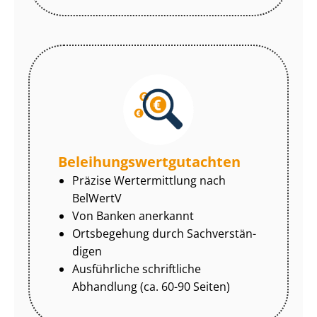
Be­lei­hungs­wert­gut­ach­ten
Präzise Wertermittlung nach
BelWertV
Von Banken anerkannt
Ortsbegehung durch Sach­ver­stän­
di­gen
Ausführliche schriftliche
Abhandlung (ca. 60-90 Seiten)