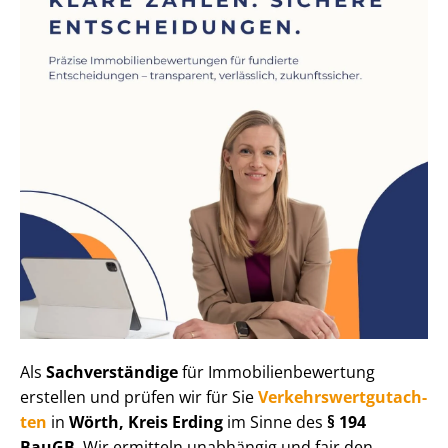
Als
Sachverständige
für Im­mo­bi­li­en­be­wer­tung
erstellen und prüfen wir für Sie
Ver­kehrs­wert­gut­ach­
ten
in
Wörth, Kreis Erding
im Sinne des
§ 194
BauGB
. Wir ermitteln unabhängig und fair den