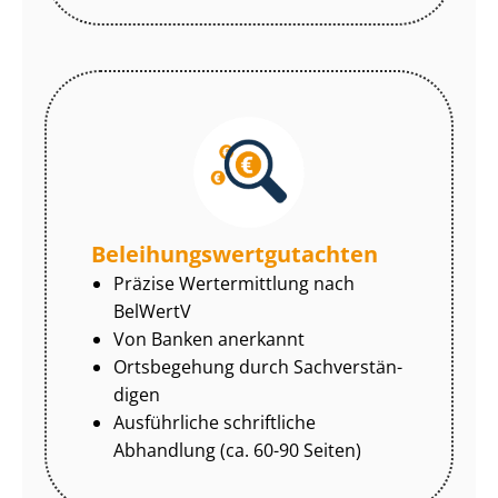
Be­lei­hungs­wert­gut­ach­ten
Präzise Wertermittlung nach
BelWertV
Von Banken anerkannt
Ortsbegehung durch Sach­ver­stän­
di­gen
Ausführliche schriftliche
Abhandlung (ca. 60-90 Seiten)