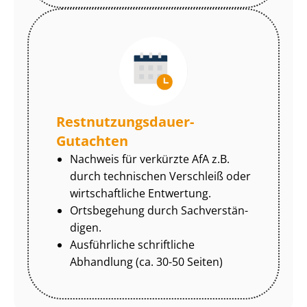
Rest­nut­zungs­dau­er-
Gutachten
Nachweis für verkürzte AfA z.B.
durch technischen Verschleiß oder
wirtschaftliche Entwertung.
Ortsbegehung durch Sach­ver­stän­
di­gen.
Ausführliche schriftliche
Abhandlung (ca. 30-50 Seiten)