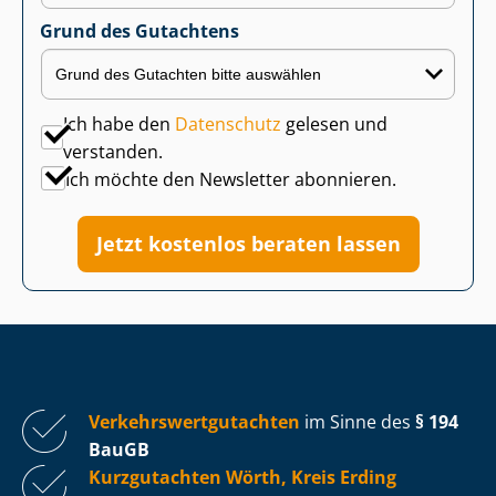
Grund des Gutachtens
Ich habe den
Datenschutz
gelesen und
verstanden.
Ich möchte den Newsletter abonnieren.
Jetzt kostenlos beraten lassen
Ver­kehrs­wert­gut­ach­ten
im Sinne des
§ 194
BauGB
Kurzgutachten Wörth, Kreis Erding