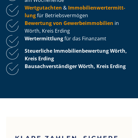
Wertgutachten
&
Im­mo­bi­li­en­wert­ermitt­
lung
für Be­triebs­ver­mö­gen
Bewertung von Ge­wer­be­im­mo­bi­li­en
in
Wörth, Kreis Erding
Wertermittlung
für das Finanzamt
Steuerliche Im­mo­bi­li­en­be­wer­tung
Wörth,
Kreis Erding
Bau­sach­ver­stän­di­ger Wörth, Kreis Erding