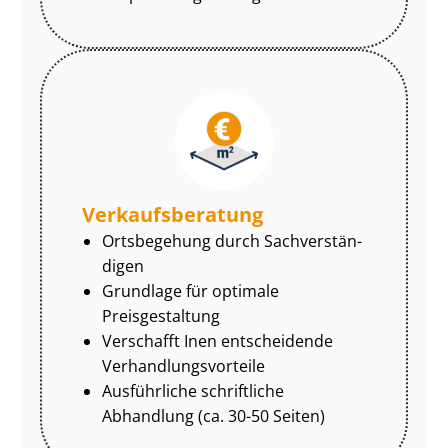
Ver­kaufs­be­ra­tung
Ortsbegehung durch Sach­ver­stän­
di­gen
Grundlage für optimale
Preisgestaltung
Verschafft Inen entscheidende
Ver­hand­lungs­vor­tei­le
Ausführliche schriftliche
Abhandlung (ca. 30-50 Seiten)