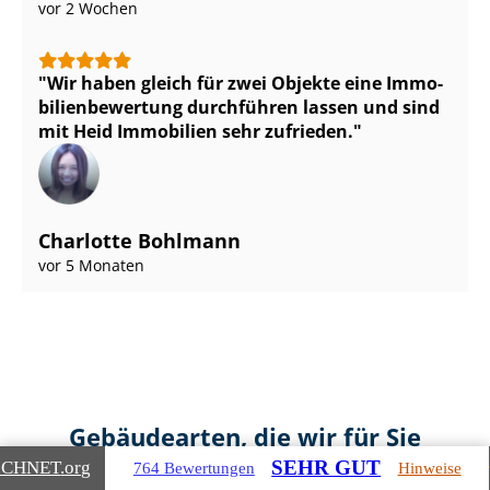
vor 2 Wochen
Wir haben gleich für zwei Objekte eine Im­mo­
bi­li­en­be­wer­tung durchführen lassen und sind
mit Heid Immobilien sehr zufrieden.
Charlotte Bohlmann
vor 5 Monaten
Gebäudearten, die wir für Sie
bewerten
SEHR GUT
ICHNET
.org
764 Bewertungen
Hinweise