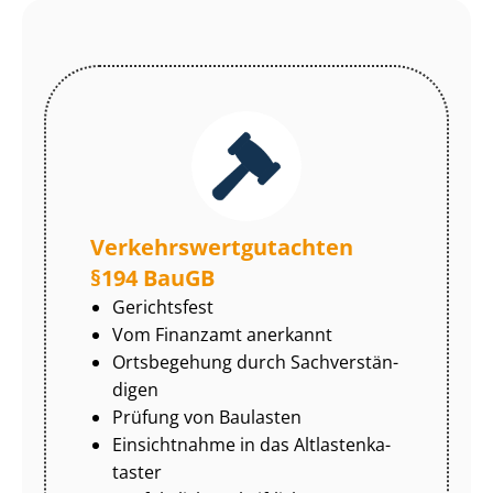
Ver­kehrs­wert­gut­ach­ten
§194 BauGB
Gerichtsfest
Vom Finanzamt anerkannt
Ortsbegehung durch Sach­ver­stän­
di­gen
Prüfung von Baulasten
Einsichtnahme in das Alt­las­ten­ka­
tas­ter