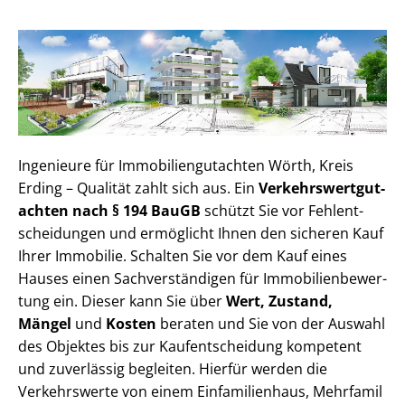
Ingenieure für Im­mo­bi­li­en­gut­ach­ten Wörth, Kreis
Erding – Qualität zahlt sich aus. Ein
Ver­kehrs­wert­gut­
ach­ten nach § 194 BauGB
schützt Sie vor Fehl­ent­
schei­dun­gen und ermöglicht Ihnen den sicheren Kauf
Ihrer Immobilie. Schalten Sie vor dem Kauf eines
Hauses einen Sach­ver­stän­di­gen für Im­mo­bi­li­en­be­wer­
tung ein. Dieser kann Sie über
Wert, Zustand,
Mängel
und
Kosten
beraten und Sie von der Auswahl
des Objektes bis zur Kauf­ent­schei­dung kompetent
und zuverlässig begleiten. Hierfür werden die
Verkehrswerte von einem Einfamilienhaus, Mehr­fa­mi­l