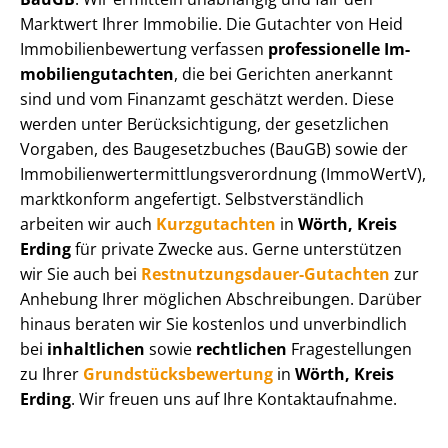
Marktwert Ihrer Immobilie. Die Gutachter von Heid
Im­mo­bi­li­en­be­wer­tung verfassen
professionelle Im­
mo­bi­li­en­gut­ach­ten
, die bei Gerichten anerkannt
sind und vom Finanzamt geschätzt werden. Diese
werden unter Be­rück­sich­ti­gung, der gesetzlichen
Vorgaben, des Baugesetzbuches (BauGB) sowie der
Im­mo­bi­li­en­wert­ermitt­lungs­ver­ord­nung (ImmoWertV),
marktkonform angefertigt. Selbst­ver­ständ­lich
arbeiten wir auch
Kurzgutachten
in
Wörth, Kreis
Erding
für private Zwecke aus. Gerne unterstützen
wir Sie auch bei
Rest­nut­zungs­dau­er-Gutachten
zur
Anhebung Ihrer möglichen Abschreibungen. Darüber
hinaus beraten wir Sie kostenlos und unverbindlich
bei
inhaltlichen
sowie
rechtlichen
Fragestellungen
zu Ihrer
Grund­stücks­be­wer­tung
in
Wörth, Kreis
Erding
. Wir freuen uns auf Ihre Kontaktaufnahme.