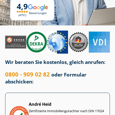
4,9
Bewertungen
4791
Wir beraten Sie kostenlos, gleich anrufen:
0800 - 909 02 82
oder Formular
abschicken:
André Heid
Zertifizierte Im­mo­bi­li­en­gut­ach­ter nach DIN 17024