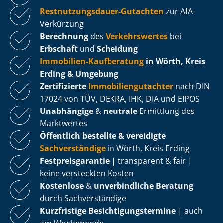
Rest­nut­zungs­dau­er-Gutachten
zur AfA-
Verkürzung
Berechnung
des
Verkehrswertes
bei
Erbschaft
und
Scheidung
Immobilien-Kaufberatung
in Wörth, Kreis
Erding & Umgebung
Zertifizierte
Im­mo­bi­li­en­gut­ach­ter
nach DIN
17024 von TÜV, DEKRA, IHK, DIA und EIPOS
Unabhängige
&
neutrale
Ermittlung des
Marktwertes
Öffentlich bestellte & vereidigte
Sachverständige
in Wörth, Kreis Erding
Fest­preis­ga­ran­tie
| transparent & fair |
keine versteckten Kosten
Kostenlose
&
unverbindliche Beratung
durch Sachverständige
Kurzfristige Be­sich­ti­gungs­ter­mi­ne
| auch
am Wochenende