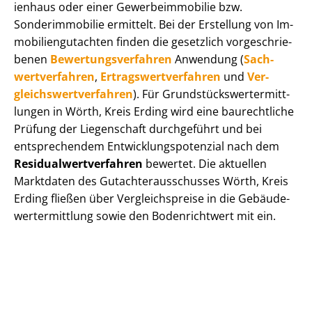
i­en­haus oder einer Ge­wer­be­im­mo­bi­lie bzw.
Sonderimmobilie ermittelt. Bei der Erstellung von Im­
mo­bi­li­en­gut­ach­ten finden die gesetzlich vor­ge­schrie­
be­nen
Be­wer­tungs­ver­fah­ren
Anwendung (
Sach­
wert­ver­fah­ren
,
Er­trags­wert­ver­fah­ren
und
Ver­
gleichs­wert­ver­fah­ren
). Für Grund­stücks­wert­ermitt­
lun­gen in Wörth, Kreis Erding wird eine baurechtliche
Prüfung der Liegenschaft durchgeführt und bei
entsprechendem Ent­wick­lungs­po­ten­zi­al nach dem
Re­si­du­al­wert­ver­fah­ren
bewertet. Die aktuellen
Marktdaten des Gut­ach­ter­aus­schus­ses Wörth, Kreis
Erding fließen über Ver­gleichs­prei­se in die Ge­bäu­de­
wert­ermitt­lung sowie den Bodenrichtwert mit ein.