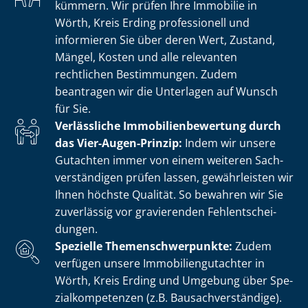
kümmern. Wir prüfen Ihre Immobilie in
Wörth, Kreis Erding professionell und
informieren Sie über deren Wert, Zustand,
Mängel, Kosten und alle relevanten
rechtlichen Bestimmungen. Zudem
beantragen wir die Unterlagen auf Wunsch
für Sie.
Verlässliche Im­mo­bi­li­en­be­wer­tung durch
das Vier-Augen-Prinzip:
Indem wir unsere
Gutachten immer von einem weiteren Sach­
ver­stän­di­gen prüfen lassen, gewährleisten wir
Ihnen höchste Qualität. So bewahren wir Sie
zuverlässig vor gravierenden Fehl­ent­schei­
dun­gen.
Spezielle The­men­schwer­punk­te:
Zudem
verfügen unsere Im­mo­bi­li­en­gut­ach­ter in
Wörth, Kreis Erding und Umgebung über Spe­
zi­al­kom­pe­ten­zen (z.B. Bau­sach­ver­stän­di­ge).