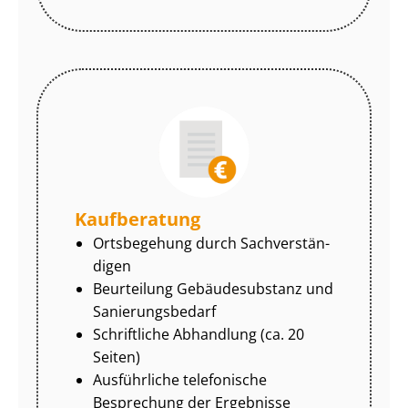
Kaufberatung
Ortsbegehung durch Sach­ver­stän­
di­gen
Beurteilung Gebäudesubstanz und
Sa­nie­rungs­be­darf
Schriftliche Abhandlung (ca. 20
Seiten)
Ausführliche telefonische
Besprechung der Ergebnisse