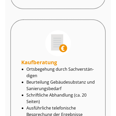
Kaufberatung
Ortsbegehung durch Sach­ver­stän­
di­gen
Beurteilung Gebäudesubstanz und
Sa­nie­rungs­be­darf
Schriftliche Abhandlung (ca. 20
Seiten)
Ausführliche telefonische
Besprechung der Ergebnisse