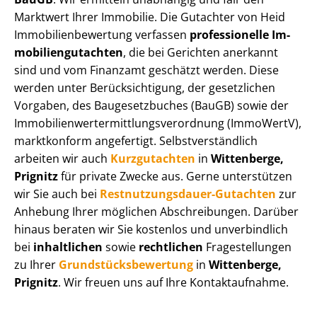
Marktwert Ihrer Immobilie. Die Gutachter von Heid
Im­mo­bi­li­en­be­wer­tung verfassen
professionelle Im­
mo­bi­li­en­gut­ach­ten
, die bei Gerichten anerkannt
sind und vom Finanzamt geschätzt werden. Diese
werden unter Be­rück­sich­ti­gung, der gesetzlichen
Vorgaben, des Baugesetzbuches (BauGB) sowie der
Im­mo­bi­li­en­wert­ermitt­lungs­ver­ord­nung (ImmoWertV),
marktkonform angefertigt. Selbst­ver­ständ­lich
arbeiten wir auch
Kurzgutachten
in
Wittenberge,
Prignitz
für private Zwecke aus. Gerne unterstützen
wir Sie auch bei
Rest­nut­zungs­dau­er-Gutachten
zur
Anhebung Ihrer möglichen Abschreibungen. Darüber
hinaus beraten wir Sie kostenlos und unverbindlich
bei
inhaltlichen
sowie
rechtlichen
Fragestellungen
zu Ihrer
Grund­stücks­be­wer­tung
in
Wittenberge,
Prignitz
. Wir freuen uns auf Ihre Kontaktaufnahme.