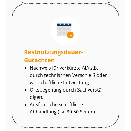
Rest­nut­zungs­dau­er-
Gutachten
Nachweis für verkürzte AfA z.B.
durch technischen Verschleiß oder
wirtschaftliche Entwertung.
Ortsbegehung durch Sach­ver­stän­
di­gen.
Ausführliche schriftliche
Abhandlung (ca. 30-50 Seiten)