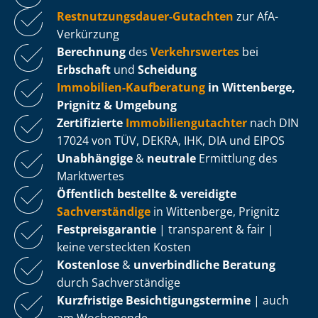
Rest­nut­zungs­dau­er-Gutachten
zur AfA-
Verkürzung
Berechnung
des
Verkehrswertes
bei
Erbschaft
und
Scheidung
Immobilien-Kaufberatung
in Wittenberge,
Prignitz & Umgebung
Zertifizierte
Im­mo­bi­li­en­gut­ach­ter
nach DIN
17024 von TÜV, DEKRA, IHK, DIA und EIPOS
Unabhängige
&
neutrale
Ermittlung des
Marktwertes
Öffentlich bestellte & vereidigte
Sachverständige
in Wittenberge, Prignitz
Fest­preis­ga­ran­tie
| transparent & fair |
keine versteckten Kosten
Kostenlose
&
unverbindliche Beratung
durch Sachverständige
Kurzfristige Be­sich­ti­gungs­ter­mi­ne
| auch
am Wochenende