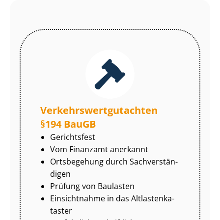
Ver­kehrs­wert­gut­ach­ten
§194 BauGB
Gerichtsfest
Vom Finanzamt anerkannt
Ortsbegehung durch Sach­ver­stän­
di­gen
Prüfung von Baulasten
Einsichtnahme in das Alt­las­ten­ka­
tas­ter