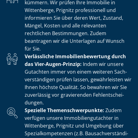
kümmern. Wir prüfen Ihre Immobilie in
Wittenberge, Prignitz professionell und
informieren Sie über deren Wert, Zustand,
Mängel, Kosten und alle relevanten
rechtlichen Bestimmungen. Zudem
beantragen wir die Unterlagen auf Wunsch
für Sie.
Verlässliche Im­mo­bi­li­en­be­wer­tung durch
das Vier-Augen-Prinzip:
Indem wir unsere
Gutachten immer von einem weiteren Sach­
ver­stän­di­gen prüfen lassen, gewährleisten wir
Ihnen höchste Qualität. So bewahren wir Sie
zuverlässig vor gravierenden Fehl­ent­schei­
dun­gen.
Spezielle The­men­schwer­punk­te:
Zudem
verfügen unsere Im­mo­bi­li­en­gut­ach­ter in
Wittenberge, Prignitz und Umgebung über
Spe­zi­al­kom­pe­ten­zen (z.B. Bau­sach­ver­stän­di­