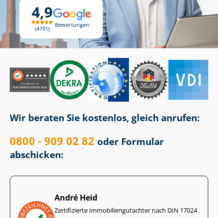
4,9
Bewertungen
4791
Wir beraten Sie kostenlos, gleich anrufen:
0800 - 909 02 82
oder Formular
abschicken:
André Heid
Zertifizierte Im­mo­bi­li­en­gut­ach­ter nach DIN 17024