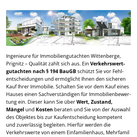
Ingenieure für Im­mo­bi­li­en­gut­ach­ten Wittenberge,
Prignitz – Qualität zahlt sich aus. Ein
Ver­kehrs­wert­
gut­ach­ten nach § 194 BauGB
schützt Sie vor Fehl­
ent­schei­dun­gen und ermöglicht Ihnen den sicheren
Kauf Ihrer Immobilie. Schalten Sie vor dem Kauf eines
Hauses einen Sach­ver­stän­di­gen für Im­mo­bi­li­en­be­wer­
tung ein. Dieser kann Sie über
Wert, Zustand,
Mängel
und
Kosten
beraten und Sie von der Auswahl
des Objektes bis zur Kauf­ent­schei­dung kompetent
und zuverlässig begleiten. Hierfür werden die
Verkehrswerte von einem Einfamilienhaus, Mehr­fa­mi­l