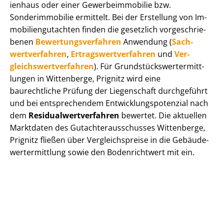
i­en­haus oder einer Ge­wer­be­im­mo­bi­lie bzw.
Sonderimmobilie ermittelt. Bei der Erstellung von Im­
mo­bi­li­en­gut­ach­ten finden die gesetzlich vor­ge­schrie­
be­nen
Be­wer­tungs­ver­fah­ren
Anwendung (
Sach­
wert­ver­fah­ren
,
Er­trags­wert­ver­fah­ren
und
Ver­
gleichs­wert­ver­fah­ren
). Für Grund­stücks­wert­ermitt­
lun­gen in Wittenberge, Prignitz wird eine
baurechtliche Prüfung der Liegenschaft durchgeführt
und bei entsprechendem Ent­wick­lungs­po­ten­zi­al nach
dem
Re­si­du­al­wert­ver­fah­ren
bewertet. Die aktuellen
Marktdaten des Gut­ach­ter­aus­schus­ses Wittenberge,
Prignitz fließen über Ver­gleichs­prei­se in die Ge­bäu­de­
wert­ermitt­lung sowie den Bodenrichtwert mit ein.