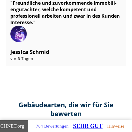
Freundliche und zuvorkommende Im­mo­bi­li­
en­gut­ach­ter, welche kompetent und
professionell arbeiten und zwar in des Kunden
Interesse.
Jessica Schmid
vor 6 Tagen
Gebäudearten, die wir für Sie
bewerten
SEHR GUT
ICHNET
.org
764 Bewertungen
Hinweise