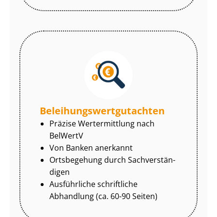
Be­lei­hungs­wert­gut­ach­ten
Präzise Wertermittlung nach
BelWertV
Von Banken anerkannt
Ortsbegehung durch Sach­ver­stän­
di­gen
Ausführliche schriftliche
Abhandlung (ca. 60-90 Seiten)