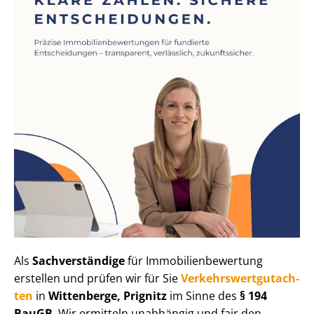
Als
Sachverständige
für Im­mo­bi­li­en­be­wer­tung
erstellen und prüfen wir für Sie
Ver­kehrs­wert­gut­ach­
ten
in
Wittenberge, Prignitz
im Sinne des
§ 194
BauGB
. Wir ermitteln unabhängig und fair den