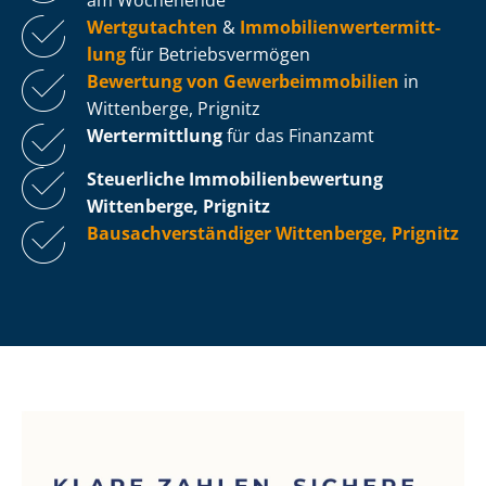
Wertgutachten
&
Im­mo­bi­li­en­wert­ermitt­
lung
für Be­triebs­ver­mö­gen
Bewertung von Ge­wer­be­im­mo­bi­li­en
in
Wittenberge, Prignitz
Wertermittlung
für das Finanzamt
Steuerliche Im­mo­bi­li­en­be­wer­tung
Wittenberge, Prignitz
Bau­sach­ver­stän­di­ger Wittenberge, Prignitz