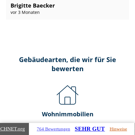
Brigitte Baecker
vor 3 Monaten
Gebäudearten, die wir für Sie
bewerten
Wohnimmobilien
Ein- und Zwei­fa­mi­li­en­häu­ser
SEHR GUT
ICHNET
.org
764 Bewertungen
Hinweise