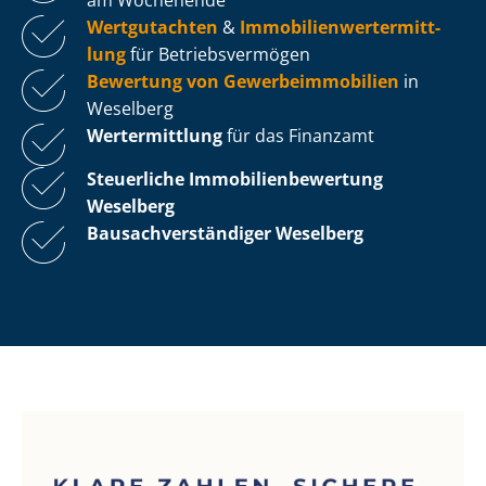
Wertgutachten
&
Im­mo­bi­li­en­wert­ermitt­
lung
für Be­triebs­ver­mö­gen
Bewertung von Ge­wer­be­im­mo­bi­li­en
in
Weselberg
Wertermittlung
für das Finanzamt
Steuerliche Im­mo­bi­li­en­be­wer­tung
Weselberg
Bau­sach­ver­stän­di­ger Weselberg