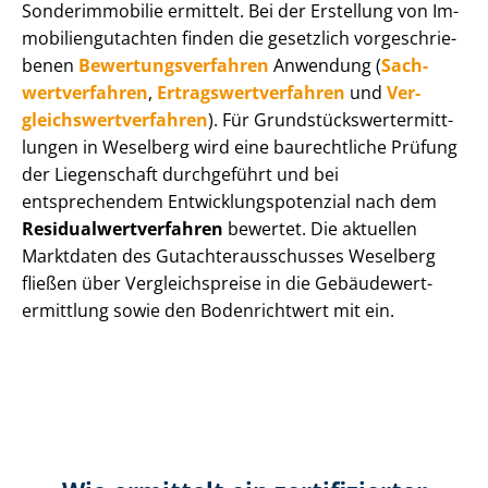
Sonderimmobilie ermittelt. Bei der Erstellung von Im­
mo­bi­li­en­gut­ach­ten finden die gesetzlich vor­ge­schrie­
be­nen
Be­wer­tungs­ver­fah­ren
Anwendung (
Sach­
wert­ver­fah­ren
,
Er­trags­wert­ver­fah­ren
und
Ver­
gleichs­wert­ver­fah­ren
). Für Grund­stücks­wert­ermitt­
lun­gen in Weselberg wird eine baurechtliche Prüfung
der Liegenschaft durchgeführt und bei
entsprechendem Ent­wick­lungs­po­ten­zi­al nach dem
Re­si­du­al­wert­ver­fah­ren
bewertet. Die aktuellen
Marktdaten des Gut­ach­ter­aus­schus­ses Weselberg
fließen über Ver­gleichs­prei­se in die Ge­bäu­de­wert­
ermitt­lung sowie den Bodenrichtwert mit ein.