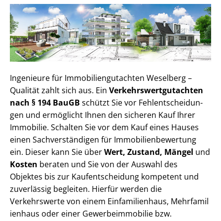
Ingenieure für Im­mo­bi­li­en­gut­ach­ten Weselberg –
Qualität zahlt sich aus. Ein
Ver­kehrs­wert­gut­ach­ten
nach § 194 BauGB
schützt Sie vor Fehl­ent­schei­dun­
gen und ermöglicht Ihnen den sicheren Kauf Ihrer
Immobilie. Schalten Sie vor dem Kauf eines Hauses
einen Sach­ver­stän­di­gen für Im­mo­bi­li­en­be­wer­tung
ein. Dieser kann Sie über
Wert, Zustand, Mängel
und
Kosten
beraten und Sie von der Auswahl des
Objektes bis zur Kauf­ent­schei­dung kompetent und
zuverlässig begleiten. Hierfür werden die
Verkehrswerte von einem Einfamilienhaus, Mehr­fa­mi­l
i­en­haus oder einer Ge­wer­be­im­mo­bi­lie bzw.