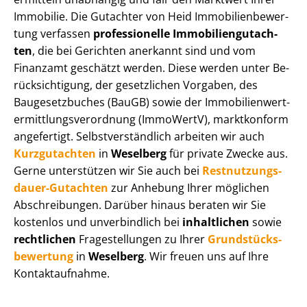
Immobilie. Die Gutachter von Heid Im­mo­bi­li­en­be­wer­
tung verfassen
professionelle Im­mo­bi­li­en­gut­ach­
ten
, die bei Gerichten anerkannt sind und vom
Finanzamt geschätzt werden. Diese werden unter Be­
rück­sich­ti­gung, der gesetzlichen Vorgaben, des
Baugesetzbuches (BauGB) sowie der Im­mo­bi­li­en­wert­
ermitt­lungs­ver­ord­nung (ImmoWertV), marktkonform
angefertigt. Selbst­ver­ständ­lich arbeiten wir auch
Kurzgutachten
in
Weselberg
für private Zwecke aus.
Gerne unterstützen wir Sie auch bei
Rest­nut­zungs­
dau­er-Gutachten
zur Anhebung Ihrer möglichen
Abschreibungen. Darüber hinaus beraten wir Sie
kostenlos und unverbindlich bei
inhaltlichen
sowie
rechtlichen
Fragestellungen zu Ihrer
Grund­stücks­
be­wer­tung
in
Weselberg
. Wir freuen uns auf Ihre
Kontaktaufnahme.