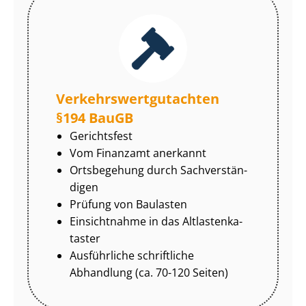
Ver­kehrs­wert­gut­ach­ten
§194 BauGB
Gerichtsfest
Vom Finanzamt anerkannt
Ortsbegehung durch Sach­ver­stän­
di­gen
Prüfung von Baulasten
Einsichtnahme in das Alt­las­ten­ka­
tas­ter
Ausführliche schriftliche
Abhandlung (ca. 70-120 Seiten)