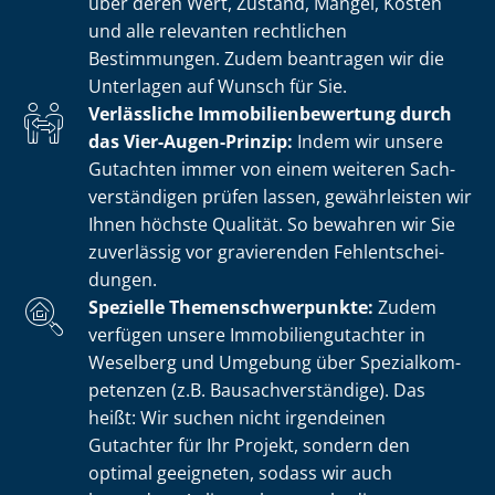
über deren Wert, Zustand, Mängel, Kosten
und alle relevanten rechtlichen
Bestimmungen. Zudem beantragen wir die
Unterlagen auf Wunsch für Sie.
Verlässliche Im­mo­bi­li­en­be­wer­tung durch
das Vier-Augen-Prinzip:
Indem wir unsere
Gutachten immer von einem weiteren Sach­
ver­stän­di­gen prüfen lassen, gewährleisten wir
Ihnen höchste Qualität. So bewahren wir Sie
zuverlässig vor gravierenden Fehl­ent­schei­
dun­gen.
Spezielle The­men­schwer­punk­te:
Zudem
verfügen unsere Im­mo­bi­li­en­gut­ach­ter in
Weselberg und Umgebung über Spe­zi­al­kom­
pe­ten­zen (z.B. Bau­sach­ver­stän­di­ge). Das
heißt: Wir suchen nicht irgendeinen
Gutachter für Ihr Projekt, sondern den
optimal geeigneten, sodass wir auch