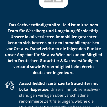
Das Sach­ver­stän­di­gen­bü­ro Heid ist mit seinem
Team für Weselberg und Umgebung für sie tätig.
Unsere lokal versierten Im­mo­bi­li­en­gut­ach­ter
kennen sich bestens mit den Im­mo­bi­li­en­prei­sen
vor Ort aus. Dabei zeichnen die folgenden Punkte
unser Angebot für Sie aus: Wir sind zudem Mitglied
beim Deutschen Gutachter & Sach­ver­stän­di­gen­
ver­band sowie Fördermitglied beim Verein
deutscher Ingenieure.
Ausschließlich zertifizierte Gutachter mit
Lokal-Expertise:
Unsere Im­mo­bi­li­en­sach­ver­
stän­di­gen verfügen über verschiedene
renommierte Zer­ti­fi­zie­run­gen, welche die