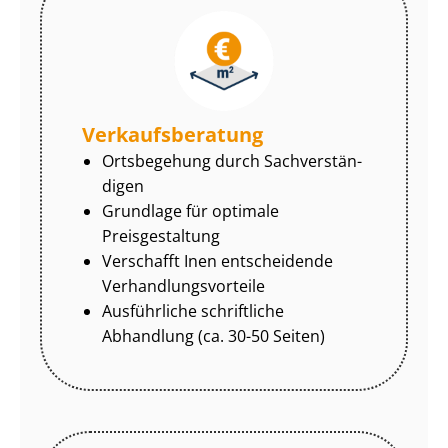
Ver­kaufs­be­ra­tung
Ortsbegehung durch Sach­ver­stän­
di­gen
Grundlage für optimale
Preisgestaltung
Verschafft Inen entscheidende
Ver­hand­lungs­vor­tei­le
Ausführliche schriftliche
Abhandlung (ca. 30-50 Seiten)