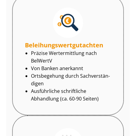
Be­lei­hungs­wert­gut­ach­ten
Präzise Wertermittlung nach
BelWertV
Von Banken anerkannt
Ortsbegehung durch Sach­ver­stän­
di­gen
Ausführliche schriftliche
Abhandlung (ca. 60-90 Seiten)