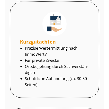
Kurzgutachten
Präzise Wertermittlung nach
ImmoWertV
Für private Zwecke
Ortsbegehung durch Sach­ver­stän­
di­gen
Schriftliche Abhandlung (ca. 30-50
Seiten)