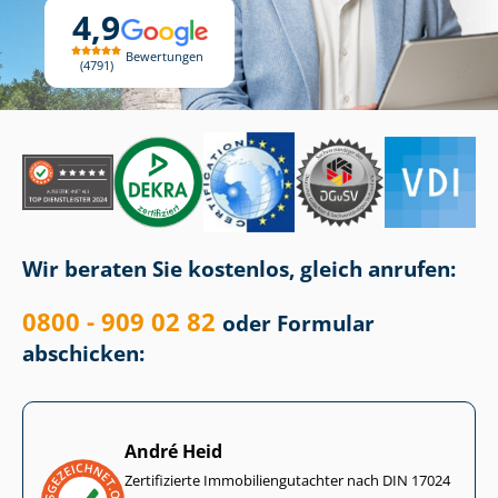
4,9
Bewertungen
4791
Wir beraten Sie kostenlos, gleich anrufen:
0800 - 909 02 82
oder Formular
abschicken:
André Heid
Zertifizierte Im­mo­bi­li­en­gut­ach­ter nach DIN 17024