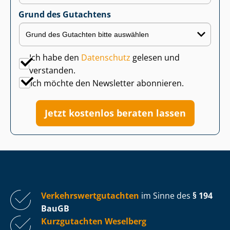
Grund des Gutachtens
Ich habe den
Datenschutz
gelesen und
verstanden.
Ich möchte den Newsletter abonnieren.
Jetzt kostenlos beraten lassen
Ver­kehrs­wert­gut­ach­ten
im Sinne des
§ 194
BauGB
Kurzgutachten Weselberg