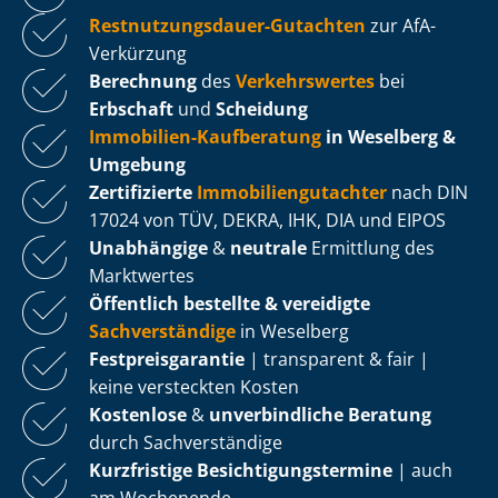
Rest­nut­zungs­dau­er-Gutachten
zur AfA-
Verkürzung
Berechnung
des
Verkehrswertes
bei
Erbschaft
und
Scheidung
Immobilien-Kaufberatung
in Weselberg &
Umgebung
Zertifizierte
Im­mo­bi­li­en­gut­ach­ter
nach DIN
17024 von TÜV, DEKRA, IHK, DIA und EIPOS
Unabhängige
&
neutrale
Ermittlung des
Marktwertes
Öffentlich bestellte & vereidigte
Sachverständige
in Weselberg
Fest­preis­ga­ran­tie
| transparent & fair |
keine versteckten Kosten
Kostenlose
&
unverbindliche Beratung
durch Sachverständige
Kurzfristige Be­sich­ti­gungs­ter­mi­ne
| auch
am Wochenende