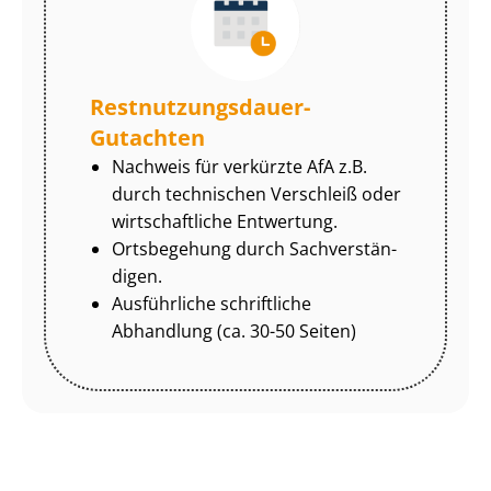
Rest­nut­zungs­dau­er-
Gutachten
Nachweis für verkürzte AfA z.B.
durch technischen Verschleiß oder
wirtschaftliche Entwertung.
Ortsbegehung durch Sach­ver­stän­
di­gen.
Ausführliche schriftliche
Abhandlung (ca. 30-50 Seiten)