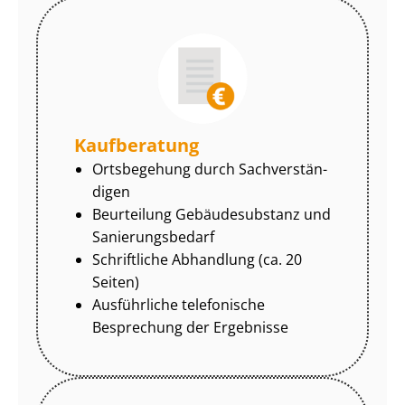
Kaufberatung
Ortsbegehung durch Sach­ver­stän­
di­gen
Beurteilung Gebäudesubstanz und
Sa­nie­rungs­be­darf
Schriftliche Abhandlung (ca. 20
Seiten)
Ausführliche telefonische
Besprechung der Ergebnisse