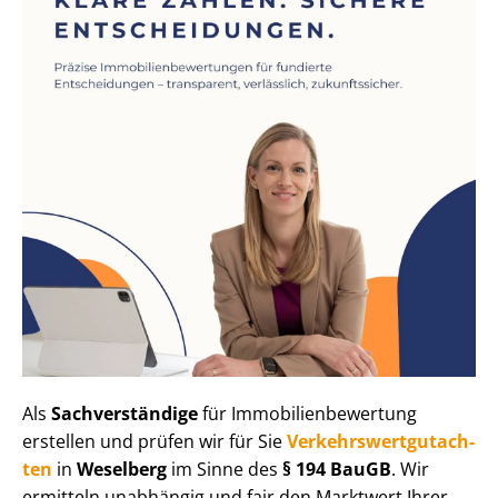
Als
Sachverständige
für Im­mo­bi­li­en­be­wer­tung
erstellen und prüfen wir für Sie
Ver­kehrs­wert­gut­ach­
ten
in
Weselberg
im Sinne des
§ 194 BauGB
. Wir
ermitteln unabhängig und fair den Marktwert Ihrer