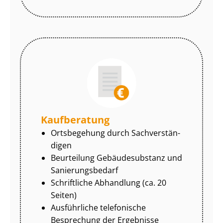
Kaufberatung
Ortsbegehung durch Sach­ver­stän­
di­gen
Beurteilung Gebäudesubstanz und
Sa­nie­rungs­be­darf
Schriftliche Abhandlung (ca. 20
Seiten)
Ausführliche telefonische
Besprechung der Ergebnisse