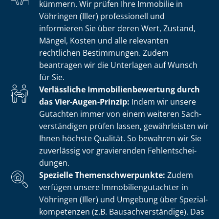
kümmern. Wir prüfen Ihre Immobilie in
Vöhringen (Iller) professionell und
informieren Sie über deren Wert, Zustand,
Mängel, Kosten und alle relevanten
rechtlichen Bestimmungen. Zudem
beantragen wir die Unterlagen auf Wunsch
für Sie.
Verlässliche Im­mo­bi­li­en­be­wer­tung durch
das Vier-Augen-Prinzip:
Indem wir unsere
Gutachten immer von einem weiteren Sach­
ver­stän­di­gen prüfen lassen, gewährleisten wir
Ihnen höchste Qualität. So bewahren wir Sie
zuverlässig vor gravierenden Fehl­ent­schei­
dun­gen.
Spezielle The­men­schwer­punk­te:
Zudem
verfügen unsere Im­mo­bi­li­en­gut­ach­ter in
Vöhringen (Iller) und Umgebung über Spe­zi­al­
kom­pe­ten­zen (z.B. Bau­sach­ver­stän­di­ge). Das