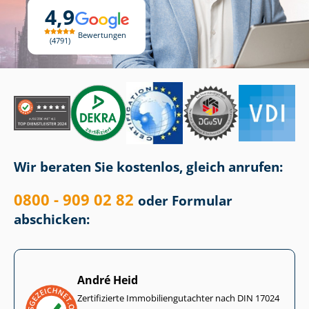
4,9
Bewertungen
4791
Wir beraten Sie kostenlos, gleich anrufen:
0800 - 909 02 82
oder Formular
abschicken:
André Heid
Zertifizierte Im­mo­bi­li­en­gut­ach­ter nach DIN 17024