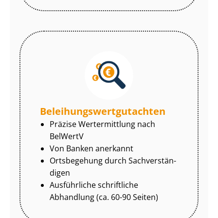
Be­lei­hungs­wert­gut­ach­ten
Präzise Wertermittlung nach
BelWertV
Von Banken anerkannt
Ortsbegehung durch Sach­ver­stän­
di­gen
Ausführliche schriftliche
Abhandlung (ca. 60-90 Seiten)