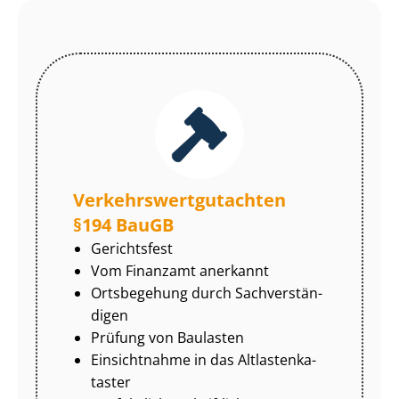
Ver­kehrs­wert­gut­ach­ten
§194 BauGB
Gerichtsfest
Vom Finanzamt anerkannt
Ortsbegehung durch Sach­ver­stän­
di­gen
Prüfung von Baulasten
Einsichtnahme in das Alt­las­ten­ka­
tas­ter