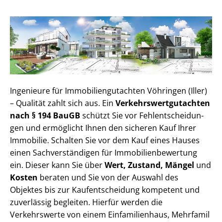
Ingenieure für Im­mo­bi­li­en­gut­ach­ten Vöhringen (Iller)
– Qualität zahlt sich aus. Ein
Ver­kehrs­wert­gut­ach­ten
nach § 194 BauGB
schützt Sie vor Fehl­ent­schei­dun­
gen und ermöglicht Ihnen den sicheren Kauf Ihrer
Immobilie. Schalten Sie vor dem Kauf eines Hauses
einen Sach­ver­stän­di­gen für Im­mo­bi­li­en­be­wer­tung
ein. Dieser kann Sie über
Wert, Zustand, Mängel
und
Kosten
beraten und Sie von der Auswahl des
Objektes bis zur Kauf­ent­schei­dung kompetent und
zuverlässig begleiten. Hierfür werden die
Verkehrswerte von einem Einfamilienhaus, Mehr­fa­mi­l