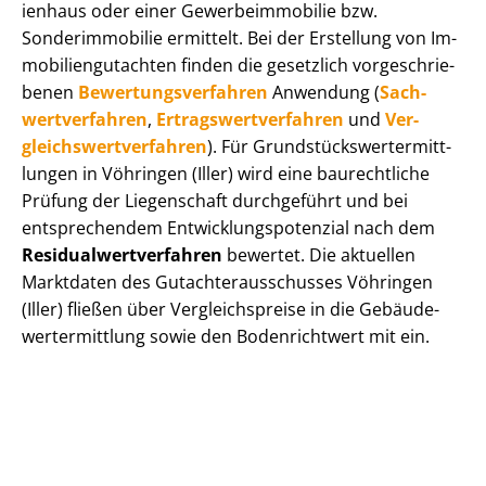
i­en­haus oder einer Ge­wer­be­im­mo­bi­lie bzw.
Sonderimmobilie ermittelt. Bei der Erstellung von Im­
mo­bi­li­en­gut­ach­ten finden die gesetzlich vor­ge­schrie­
be­nen
Be­wer­tungs­ver­fah­ren
Anwendung (
Sach­
wert­ver­fah­ren
,
Er­trags­wert­ver­fah­ren
und
Ver­
gleichs­wert­ver­fah­ren
). Für Grund­stücks­wert­ermitt­
lun­gen in Vöhringen (Iller) wird eine baurechtliche
Prüfung der Liegenschaft durchgeführt und bei
entsprechendem Ent­wick­lungs­po­ten­zi­al nach dem
Re­si­du­al­wert­ver­fah­ren
bewertet. Die aktuellen
Marktdaten des Gut­ach­ter­aus­schus­ses Vöhringen
(Iller) fließen über Ver­gleichs­prei­se in die Ge­bäu­de­
wert­ermitt­lung sowie den Bodenrichtwert mit ein.