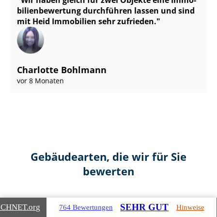
bi­li­en­be­wer­tung durchführen lassen und sind
mit Heid Immobilien sehr zufrieden.
Charlotte Bohlmann
vor 8 Monaten
Gebäudearten, die wir für Sie
bewerten
SEHR GUT
ICHNET
.org
764 Bewertungen
Hinweise