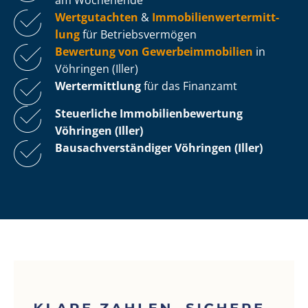
Wertgutachten
&
Im­mo­bi­li­en­wert­ermitt­
lung
für Be­triebs­ver­mö­gen
Bewertung von Ge­wer­be­im­mo­bi­li­en
in
Vöhringen (Iller)
Wertermittlung
für das Finanzamt
Steuerliche Im­mo­bi­li­en­be­wer­tung
Vöhringen (Iller)
Bau­sach­ver­stän­di­ger Vöhringen (Iller)