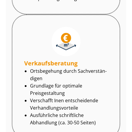
Ver­kaufs­be­ra­tung
Ortsbegehung durch Sach­ver­stän­
di­gen
Grundlage für optimale
Preisgestaltung
Verschafft Inen entscheidende
Ver­hand­lungs­vor­tei­le
Ausführliche schriftliche
Abhandlung (ca. 30-50 Seiten)