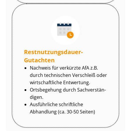
Rest­nut­zungs­dau­er-
Gutachten
Nachweis für verkürzte AfA z.B.
durch technischen Verschleiß oder
wirtschaftliche Entwertung.
Ortsbegehung durch Sach­ver­stän­
di­gen.
Ausführliche schriftliche
Abhandlung (ca. 30-50 Seiten)