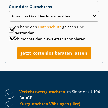
Grund des Gutachtens
Ich habe den
Datenschutz
gelesen und
verstanden.
Ich möchte den Newsletter abonnieren.
Jetzt kostenlos beraten lassen
Ver­kehrs­wert­gut­ach­ten
im Sinne des
§ 194
BauGB
Kurzgutachten Vöhringen (Iller)