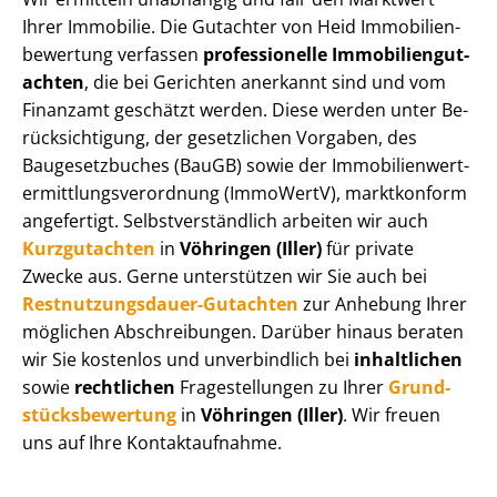
Ihrer Immobilie. Die Gutachter von Heid Im­mo­bi­li­en­
be­wer­tung verfassen
professionelle Im­mo­bi­li­en­gut­
ach­ten
, die bei Gerichten anerkannt sind und vom
Finanzamt geschätzt werden. Diese werden unter Be­
rück­sich­ti­gung, der gesetzlichen Vorgaben, des
Baugesetzbuches (BauGB) sowie der Im­mo­bi­li­en­wert­
ermitt­lungs­ver­ord­nung (ImmoWertV), marktkonform
angefertigt. Selbst­ver­ständ­lich arbeiten wir auch
Kurzgutachten
in
Vöhringen (Iller)
für private
Zwecke aus. Gerne unterstützen wir Sie auch bei
Rest­nut­zungs­dau­er-Gutachten
zur Anhebung Ihrer
möglichen Abschreibungen. Darüber hinaus beraten
wir Sie kostenlos und unverbindlich bei
inhaltlichen
sowie
rechtlichen
Fragestellungen zu Ihrer
Grund­
stücks­be­wer­tung
in
Vöhringen (Iller)
. Wir freuen
uns auf Ihre Kontaktaufnahme.