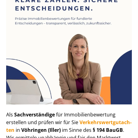
Als
Sachverständige
für Im­mo­bi­li­en­be­wer­tung
erstellen und prüfen wir für Sie
Ver­kehrs­wert­gut­ach­
ten
in
Vöhringen (Iller)
im Sinne des
§ 194 BauGB
.
Wir ermitteln unabhängig und fair den Marktwert