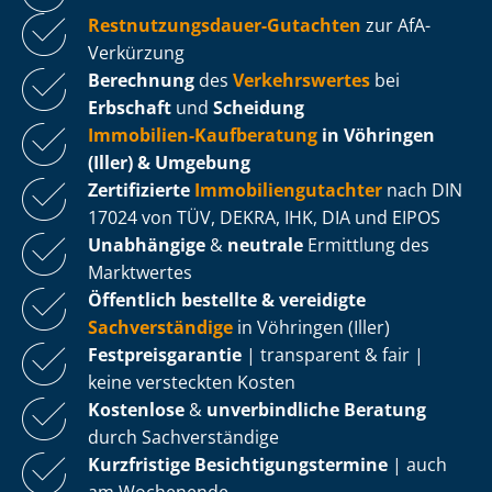
Rest­nut­zungs­dau­er-Gutachten
zur AfA-
Verkürzung
Berechnung
des
Verkehrswertes
bei
Erbschaft
und
Scheidung
Immobilien-Kaufberatung
in Vöhringen
(Iller) & Umgebung
Zertifizierte
Im­mo­bi­li­en­gut­ach­ter
nach DIN
17024 von TÜV, DEKRA, IHK, DIA und EIPOS
Unabhängige
&
neutrale
Ermittlung des
Marktwertes
Öffentlich bestellte & vereidigte
Sachverständige
in Vöhringen (Iller)
Fest­preis­ga­ran­tie
| transparent & fair |
keine versteckten Kosten
Kostenlose
&
unverbindliche Beratung
durch Sachverständige
Kurzfristige Be­sich­ti­gungs­ter­mi­ne
| auch
am Wochenende