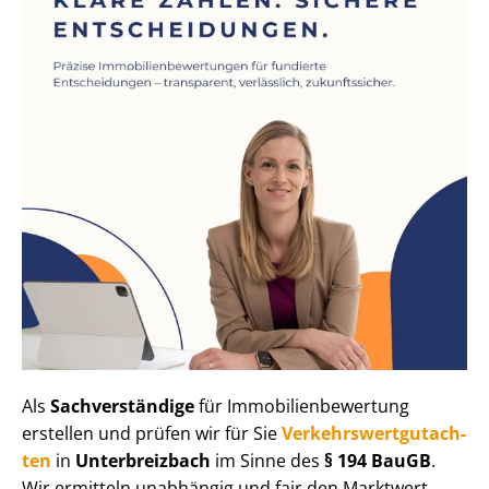
Als
Sachverständige
für Im­mo­bi­li­en­be­wer­tung
erstellen und prüfen wir für Sie
Ver­kehrs­wert­gut­ach­
ten
in
Unterbreizbach
im Sinne des
§ 194 BauGB
.
Wir ermitteln unabhängig und fair den Marktwert