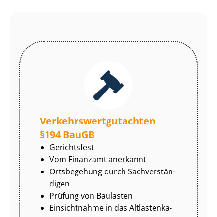
Ver­kehrs­wert­gut­ach­ten
§194 BauGB
Gerichtsfest
Vom Finanzamt anerkannt
Ortsbegehung durch Sach­ver­stän­
di­gen
Prüfung von Baulasten
Einsichtnahme in das Alt­las­ten­ka­