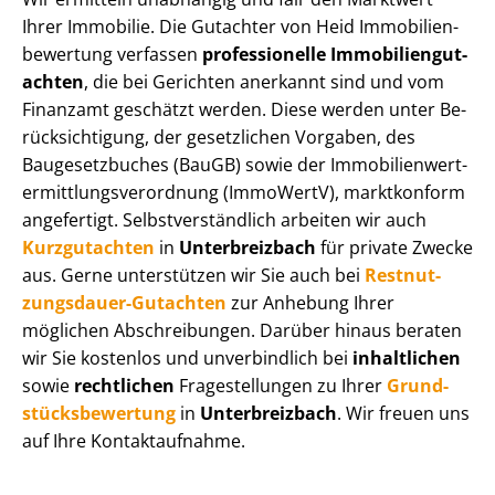
Ihrer Immobilie. Die Gutachter von Heid Im­mo­bi­li­en­
be­wer­tung verfassen
professionelle Im­mo­bi­li­en­gut­
ach­ten
, die bei Gerichten anerkannt sind und vom
Finanzamt geschätzt werden. Diese werden unter Be­
rück­sich­ti­gung, der gesetzlichen Vorgaben, des
Baugesetzbuches (BauGB) sowie der Im­mo­bi­li­en­wert­
ermitt­lungs­ver­ord­nung (ImmoWertV), marktkonform
angefertigt. Selbst­ver­ständ­lich arbeiten wir auch
Kurzgutachten
in
Unterbreizbach
für private Zwecke
aus. Gerne unterstützen wir Sie auch bei
Rest­nut­
zungs­dau­er-Gutachten
zur Anhebung Ihrer
möglichen Abschreibungen. Darüber hinaus beraten
wir Sie kostenlos und unverbindlich bei
inhaltlichen
sowie
rechtlichen
Fragestellungen zu Ihrer
Grund­
stücks­be­wer­tung
in
Unterbreizbach
. Wir freuen uns
auf Ihre Kontaktaufnahme.