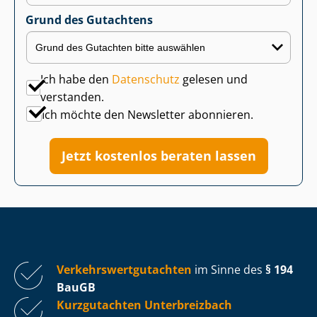
Grund des Gutachtens
Ich habe den
Datenschutz
gelesen und
verstanden.
Ich möchte den Newsletter abonnieren.
Jetzt kostenlos beraten lassen
Ver­kehrs­wert­gut­ach­ten
im Sinne des
§ 194
BauGB
Kurzgutachten Unterbreizbach