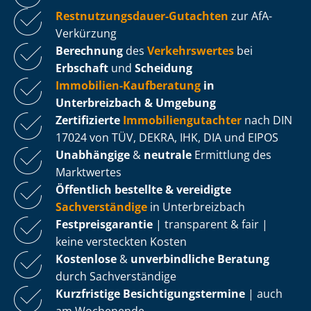
Rest­nut­zungs­dau­er-Gutachten
zur AfA-
Verkürzung
Berechnung
des
Verkehrswertes
bei
Erbschaft
und
Scheidung
Immobilien-Kaufberatung
in
Unterbreizbach & Umgebung
Zertifizierte
Im­mo­bi­li­en­gut­ach­ter
nach DIN
17024 von TÜV, DEKRA, IHK, DIA und EIPOS
Unabhängige
&
neutrale
Ermittlung des
Marktwertes
Öffentlich bestellte & vereidigte
Sachverständige
in Unterbreizbach
Fest­preis­ga­ran­tie
| transparent & fair |
keine versteckten Kosten
Kostenlose
&
unverbindliche Beratung
durch Sachverständige
Kurzfristige Be­sich­ti­gungs­ter­mi­ne
| auch
am Wochenende