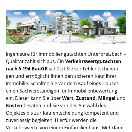
Ingenieure für Im­mo­bi­li­en­gut­ach­ten Unterbreizbach –
Qualität zahlt sich aus. Ein
Ver­kehrs­wert­gut­ach­ten
nach § 194 BauGB
schützt Sie vor Fehl­ent­schei­dun­
gen und ermöglicht Ihnen den sicheren Kauf Ihrer
Immobilie. Schalten Sie vor dem Kauf eines Hauses
einen Sach­ver­stän­di­gen für Im­mo­bi­li­en­be­wer­tung
ein. Dieser kann Sie über
Wert, Zustand, Mängel
und
Kosten
beraten und Sie von der Auswahl des
Objektes bis zur Kauf­ent­schei­dung kompetent und
zuverlässig begleiten. Hierfür werden die
Verkehrswerte von einem Einfamilienhaus, Mehr­fa­mi­l