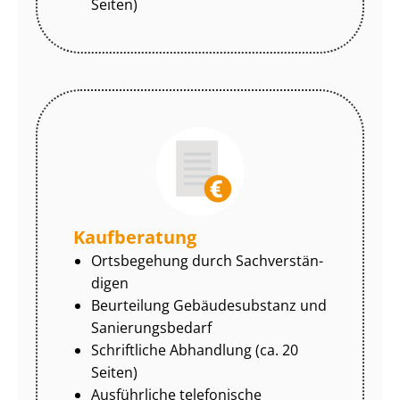
Seiten)
Kaufberatung
Ortsbegehung durch Sach­ver­stän­
di­gen
Beurteilung Gebäudesubstanz und
Sa­nie­rungs­be­darf
Schriftliche Abhandlung (ca. 20
Seiten)
Ausführliche telefonische