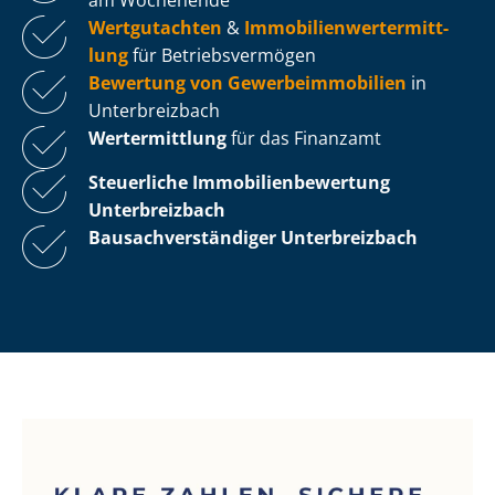
Wertgutachten
&
Im­mo­bi­li­en­wert­ermitt­
lung
für Be­triebs­ver­mö­gen
Bewertung von Ge­wer­be­im­mo­bi­li­en
in
Unterbreizbach
Wertermittlung
für das Finanzamt
Steuerliche Im­mo­bi­li­en­be­wer­tung
Unterbreizbach
Bau­sach­ver­stän­di­ger Unterbreizbach