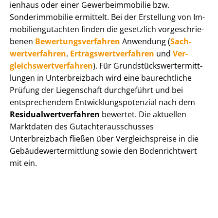
i­en­haus oder einer Ge­wer­be­im­mo­bi­lie bzw.
Sonderimmobilie ermittelt. Bei der Erstellung von Im­
mo­bi­li­en­gut­ach­ten finden die gesetzlich vor­ge­schrie­
be­nen
Be­wer­tungs­ver­fah­ren
Anwendung (
Sach­
wert­ver­fah­ren
,
Er­trags­wert­ver­fah­ren
und
Ver­
gleichs­wert­ver­fah­ren
). Für Grund­stücks­wert­ermitt­
lun­gen in Unterbreizbach wird eine baurechtliche
Prüfung der Liegenschaft durchgeführt und bei
entsprechendem Ent­wick­lungs­po­ten­zi­al nach dem
Re­si­du­al­wert­ver­fah­ren
bewertet. Die aktuellen
Marktdaten des Gut­ach­ter­aus­schus­ses
Unterbreizbach fließen über Ver­gleichs­prei­se in die
Ge­bäu­de­wert­ermitt­lung sowie den Bodenrichtwert
mit ein.