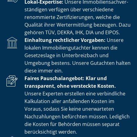
Lokal-Expertise:
Unsere Im­mo­bi­li­en­sach­ver­
stän­di­gen verfügen über verschiedene
renommierte Zer­ti­fi­zie­run­gen, welche die
Qualität ihrer Wertermittlung bezeugen. Dazu
gehören TÜV, DEKRA, IHK, DIA und EIPOS.
Einhaltung rechtlicher Vorgaben:
Unsere
lokalen Im­mo­bi­li­en­gut­ach­ter kennen die
Gesetzeslage in Unterbreizbach und
Umgebung bestens. Unsere Gutachten halten
diese immer ein.
Faires Pauschalangebot: Klar und
transparent, ohne versteckte Kosten.
Unsere Experten erstellen eine verbindliche
Kalkulation aller anfallenden Kosten im
Voraus, sodass Sie keine unerwarteten
Nachzahlungen befürchten müssen. Lediglich
die Kosten für Behörden müssen separat
berücksichtigt werden.