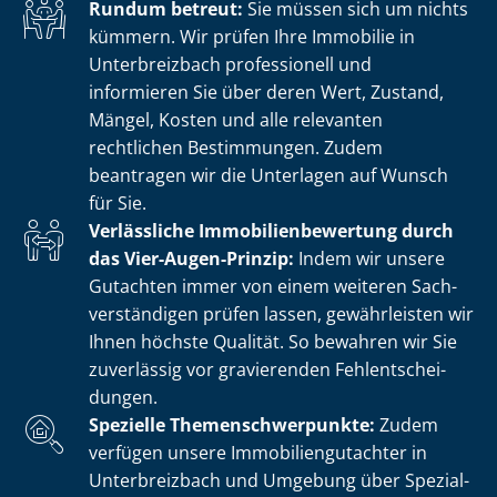
Rundum betreut:
Sie müssen sich um nichts
kümmern. Wir prüfen Ihre Immobilie in
Unterbreizbach professionell und
informieren Sie über deren Wert, Zustand,
Mängel, Kosten und alle relevanten
rechtlichen Bestimmungen. Zudem
beantragen wir die Unterlagen auf Wunsch
für Sie.
Verlässliche Im­mo­bi­li­en­be­wer­tung durch
das Vier-Augen-Prinzip:
Indem wir unsere
Gutachten immer von einem weiteren Sach­
ver­stän­di­gen prüfen lassen, gewährleisten wir
Ihnen höchste Qualität. So bewahren wir Sie
zuverlässig vor gravierenden Fehl­ent­schei­
dun­gen.
Spezielle The­men­schwer­punk­te:
Zudem
verfügen unsere Im­mo­bi­li­en­gut­ach­ter in
Unterbreizbach und Umgebung über Spe­zi­al­