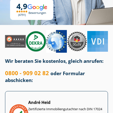
4,9
Bewertungen
4791
Wir beraten Sie kostenlos, gleich anrufen:
0800 - 909 02 82
oder Formular
abschicken:
André Heid
Zertifizierte Im­mo­bi­li­en­gut­ach­ter nach DIN 17024