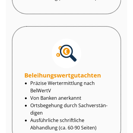
Be­lei­hungs­wert­gut­ach­ten
Präzise Wertermittlung nach
BelWertV
Von Banken anerkannt
Ortsbegehung durch Sach­ver­stän­
di­gen
Ausführliche schriftliche
Abhandlung (ca. 60-90 Seiten)