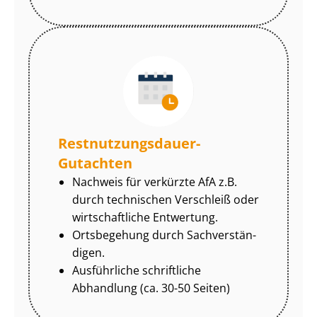
Rest­nut­zungs­dau­er-
Gutachten
Nachweis für verkürzte AfA z.B.
durch technischen Verschleiß oder
wirtschaftliche Entwertung.
Ortsbegehung durch Sach­ver­stän­
di­gen.
Ausführliche schriftliche
Abhandlung (ca. 30-50 Seiten)