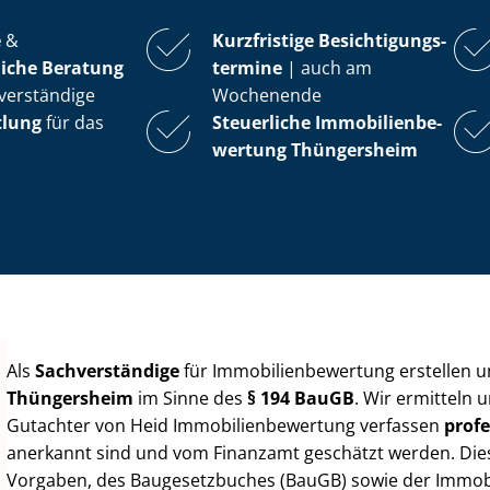
e
&
Kurzfristige Be­sich­ti­gungs­
iche Beratung
ter­mi­ne
| auch am
verständige
Wochenende
tlung
für das
Steuerliche Im­mo­bi­li­en­be­
wer­tung
Thüngersheim
Als
Sachverständige
für Im­mo­bi­li­en­be­wer­tung erstellen
Thüngersheim
im Sinne des
§ 194 BauGB
. Wir ermitteln 
Gutachter von Heid Im­mo­bi­li­en­be­wer­tung verfassen
profe
anerkannt sind und vom Finanzamt geschätzt werden. Diese 
Vorgaben, des Baugesetzbuches (BauGB) sowie der Im­mo­bi­l