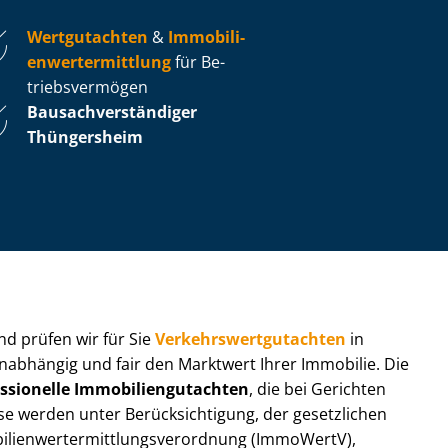
Wertgutachten
&
Im­mo­bi­li­
en­wert­ermitt­lung
für Be­
triebs­ver­mö­gen
Bau­sach­ver­stän­di­ger
Thüngersheim
 und prüfen wir für Sie
Ver­kehrs­wert­gut­ach­ten
in
unabhängig und fair den Marktwert Ihrer Immobilie. Die
ssionelle Im­mo­bi­li­en­gut­ach­ten
, die bei Gerichten
werden unter Be­rück­sich­ti­gung, der gesetzlichen
i­en­wert­ermitt­lungs­ver­ord­nung (ImmoWertV),