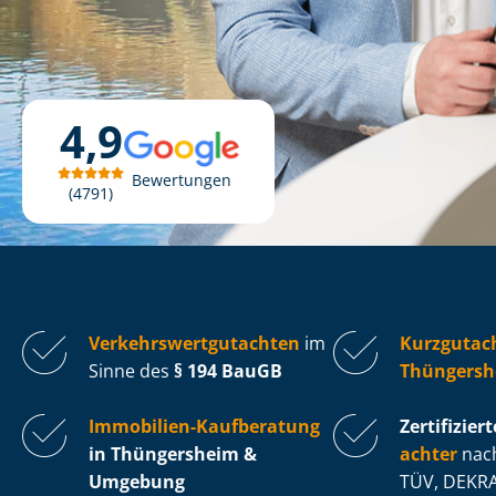
4,9
Bewertungen
4791
Ver­kehrs­wert­gut­ach­ten
im
Kurzgutac
Sinne des
§ 194 BauGB
Thüngersh
Immobilien-Kaufberatung
Zertifiziert
in Thüngersheim &
ach­ter
nach
Umgebung
TÜV, DEKRA