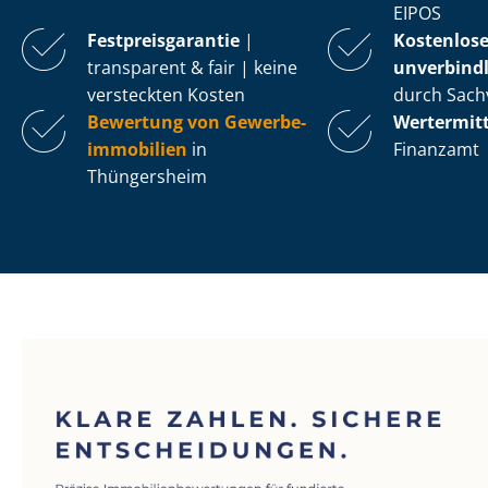
EIPOS
Fest­preis­ga­ran­tie
|
Kostenlos
transparent & fair | keine
unverbindl
versteckten Kosten
durch Sach
Bewertung von Ge­wer­be­
Wertermit
im­mo­bi­li­en
in
Finanzamt
Thüngersheim