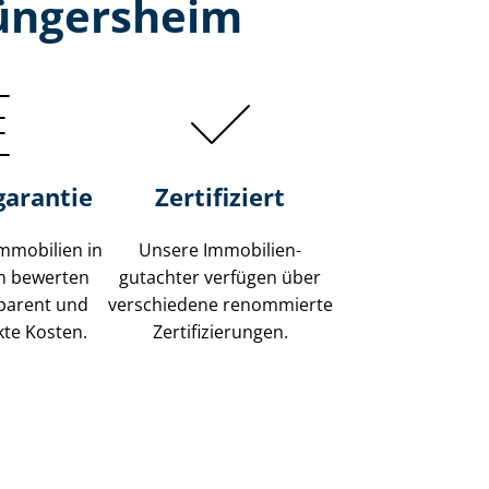
hüngersheim
garantie
Zertifiziert
mmobilien in
Unsere Immobilien­
m bewerten
gutachter verfügen über
sparent und
verschiedene renommierte
kte Kosten.
Zer­ti­fi­zie­run­gen.