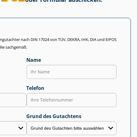
li­en­gut­ach­ter nach DIN 17024 von TÜV, DEKRA, IHK, DIA und EIPOS
lie sachgemäß.
Name
Telefon
Grund des Gutachtens