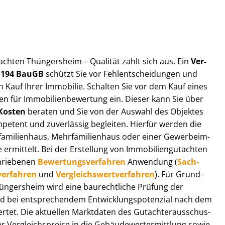
ut­ach­ten Thüngersheim – Qualität zahlt sich aus. Ein
Ver­
§ 194 BauGB
schützt Sie vor Fehl­ent­schei­dun­gen und
 Kauf Ihrer Immobilie. Schalten Sie vor dem Kauf eines
n für Im­mo­bi­li­en­be­wer­tung ein. Dieser kann Sie über
Kosten
beraten und Sie von der Auswahl des Objektes
ompetent und zuverlässig begleiten. Hierfür werden die
ilienhaus, Mehr­fa­mi­li­en­haus oder einer Ge­wer­be­im­
rmittelt. Bei der Erstellung von Im­mo­bi­li­en­gut­ach­ten
hrie­be­nen
Be­wer­tungs­ver­fah­ren
Anwendung (
Sach­
ver­fah­ren
und
Ver­gleichs­wert­ver­fah­ren
). Für Grund­
 Thüngersheim wird eine baurechtliche Prüfung der
 bei entsprechendem Ent­wick­lungs­po­ten­zi­al nach dem
tet. Die aktuellen Marktdaten des Gut­ach­ter­aus­schus­
er­gleichs­prei­se in die Ge­bäu­de­wert­ermitt­lung sowie