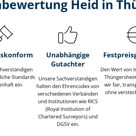
­bewertung Heid in T
s­konform
Unabhängige
Festpreis​
Gutachter
­ver­stän­di­gen
Den Wert von I
liche Standards
Thüngershei
Unsere Sach­ver­stän­di­gen
nhaft ein.
wir fair, tran
halten den Ehrencodex von
ohne verstec
verschiedenen Verbänden
und Institutionen wie RICS
(Royal Institution of
Chartered Surveyors) und
DGSV ein.