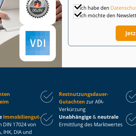
Ich habe den
Datenschu
Ich möchte den Newslet
Jet
hten
Rest­nut­zungs­dau­er-
eim
Gutachten
zur AfA-
Verkürzung
e
Im­mo­bi­li­en­gut­
Unabhängige
&
neutrale
 DIN 17024 von
Ermittlung des Marktwertes
, IHK, DIA und