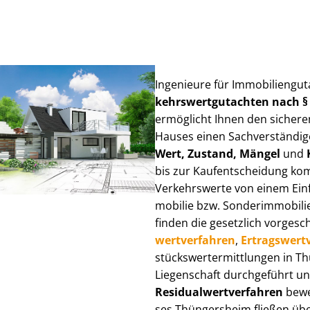
Ingenieure für Im­mo­bi­li­en­g
kehrs­wert­gut­ach­ten nach 
ermöglicht Ihnen den sicheren
Hauses einen Sach­ver­stän­di­ge
Wert, Zustand, Mängel
und
bis zur Kauf­ent­schei­dung k
Verkehrswerte von einem Einfam
mo­bi­lie bzw. Sonderimmobilie e
finden die gesetzlich vor­ge­sc
wert­ver­fah­ren
,
Er­trags­wert­
stücks­wert­ermitt­lun­gen in
Liegenschaft durchgeführt und
Re­si­du­al­wert­ver­fah­ren
bewer
ses Thüngersheim fließen über V