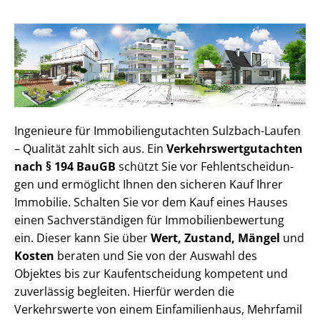
Ingenieure für Im­mo­bi­li­en­gut­ach­ten Sulzbach-Laufen
– Qualität zahlt sich aus. Ein
Ver­kehrs­wert­gut­ach­ten
nach § 194 BauGB
schützt Sie vor Fehl­ent­schei­dun­
gen und ermöglicht Ihnen den sicheren Kauf Ihrer
Immobilie. Schalten Sie vor dem Kauf eines Hauses
einen Sach­ver­stän­di­gen für Im­mo­bi­li­en­be­wer­tung
ein. Dieser kann Sie über
Wert, Zustand, Mängel
und
Kosten
beraten und Sie von der Auswahl des
Objektes bis zur Kauf­ent­schei­dung kompetent und
zuverlässig begleiten. Hierfür werden die
Verkehrswerte von einem Einfamilienhaus, Mehr­fa­mi­l