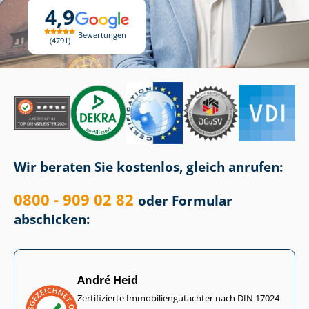
4,9
Bewertungen
4791
Wir beraten Sie kostenlos, gleich anrufen:
0800 - 909 02 82
oder Formular
abschicken:
André Heid
Zertifizierte Im­mo­bi­li­en­gut­ach­ter nach DIN 17024