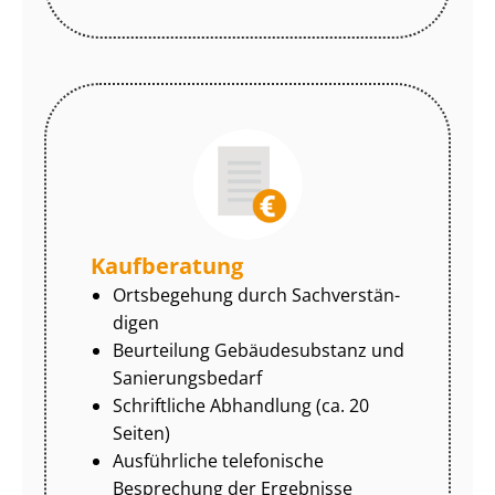
Kaufberatung
Ortsbegehung durch Sach­ver­stän­
di­gen
Beurteilung Gebäudesubstanz und
Sa­nie­rungs­be­darf
Schriftliche Abhandlung (ca. 20
Seiten)
Ausführliche telefonische
Besprechung der Ergebnisse