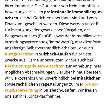
Ihrer Immobilie. Die Gutachter von Heid Im­mo­bi­li­en­
be­wer­tung verfassen
professionelle Im­mo­bi­li­en­gut­
ach­ten
, die bei Gerichten anerkannt sind und vom
Finanzamt geschätzt werden. Diese werden unter Be­
rück­sich­ti­gung, der gesetzlichen Vorgaben, des
Baugesetzbuches (BauGB) sowie der Im­mo­bi­li­en­wert­
ermitt­lungs­ver­ord­nung (ImmoWertV), marktkonform
angefertigt. Selbst­ver­ständ­lich arbeiten wir auch
Kurzgutachten
in
Sulzbach-Laufen
für private
Zwecke aus. Gerne unterstützen wir Sie auch bei
Rest­nut­zungs­dau­er-Gutachten
zur Anhebung Ihrer
möglichen Abschreibungen. Darüber hinaus beraten
wir Sie kostenlos und unverbindlich bei
inhaltlichen
sowie
rechtlichen
Fragestellungen zu Ihrer
Grund­
stücks­be­wer­tung
in
Sulzbach-Laufen
. Wir freuen
uns auf Ihre Kontaktaufnahme.