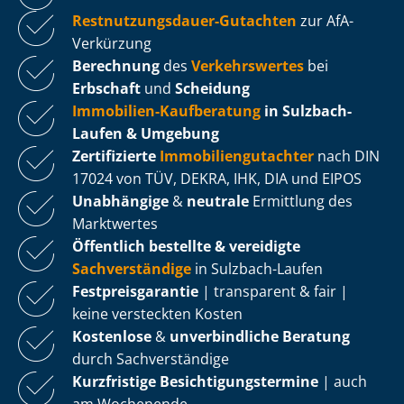
Rest­nut­zungs­dau­er-Gutachten
zur AfA-
Verkürzung
Berechnung
des
Verkehrswertes
bei
Erbschaft
und
Scheidung
Immobilien-Kaufberatung
in Sulzbach-
Laufen & Umgebung
Zertifizierte
Im­mo­bi­li­en­gut­ach­ter
nach DIN
17024 von TÜV, DEKRA, IHK, DIA und EIPOS
Unabhängige
&
neutrale
Ermittlung des
Marktwertes
Öffentlich bestellte & vereidigte
Sachverständige
in Sulzbach-Laufen
Fest­preis­ga­ran­tie
| transparent & fair |
keine versteckten Kosten
Kostenlose
&
unverbindliche Beratung
durch Sachverständige
Kurzfristige Be­sich­ti­gungs­ter­mi­ne
| auch
am Wochenende