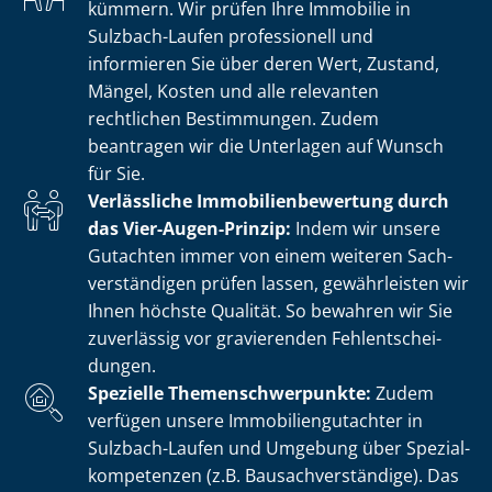
kümmern. Wir prüfen Ihre Immobilie in
Sulzbach-Laufen professionell und
informieren Sie über deren Wert, Zustand,
Mängel, Kosten und alle relevanten
rechtlichen Bestimmungen. Zudem
beantragen wir die Unterlagen auf Wunsch
für Sie.
Verlässliche Im­mo­bi­li­en­be­wer­tung durch
das Vier-Augen-Prinzip:
Indem wir unsere
Gutachten immer von einem weiteren Sach­
ver­stän­di­gen prüfen lassen, gewährleisten wir
Ihnen höchste Qualität. So bewahren wir Sie
zuverlässig vor gravierenden Fehl­ent­schei­
dun­gen.
Spezielle The­men­schwer­punk­te:
Zudem
verfügen unsere Im­mo­bi­li­en­gut­ach­ter in
Sulzbach-Laufen und Umgebung über Spe­zi­al­
kom­pe­ten­zen (z.B. Bau­sach­ver­stän­di­ge). Das