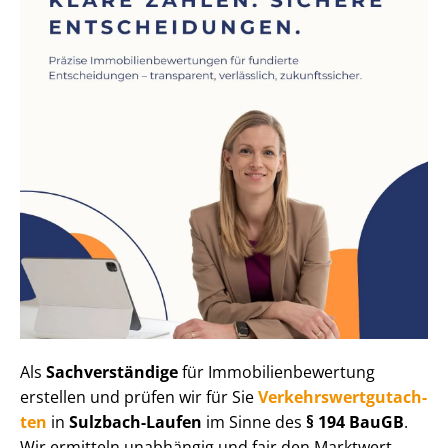
Als
Sachverständige
für Im­mo­bi­li­en­be­wer­tung
erstellen und prüfen wir für Sie
Ver­kehrs­wert­gut­ach­
ten
in
Sulzbach-Laufen
im Sinne des
§ 194 BauGB
.
Wir ermitteln unabhängig und fair den Marktwert