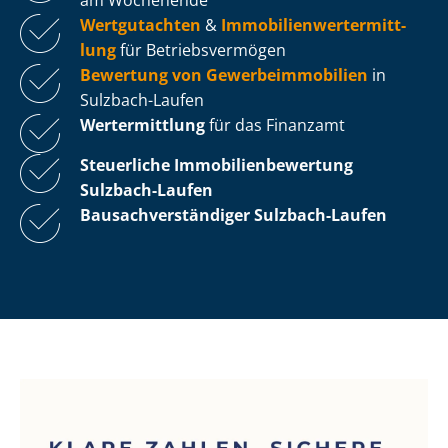
Wertgutachten
&
Im­mo­bi­li­en­wert­ermitt­
lung
für Be­triebs­ver­mö­gen
Bewertung von Ge­wer­be­im­mo­bi­li­en
in
Sulzbach-Laufen
Wertermittlung
für das Finanzamt
Steuerliche Im­mo­bi­li­en­be­wer­tung
Sulzbach-Laufen
Bau­sach­ver­stän­di­ger Sulzbach-Laufen