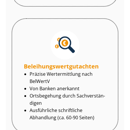
Be­lei­hungs­wert­gut­ach­ten
Präzise Wertermittlung nach
BelWertV
Von Banken anerkannt
Ortsbegehung durch Sach­ver­stän­
di­gen
Ausführliche schriftliche
Abhandlung (ca. 60-90 Seiten)