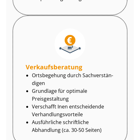
Ver­kaufs­be­ra­tung
Ortsbegehung durch Sach­ver­stän­
di­gen
Grundlage für optimale
Preisgestaltung
Verschafft Inen entscheidende
Ver­hand­lungs­vor­tei­le
Ausführliche schriftliche
Abhandlung (ca. 30-50 Seiten)