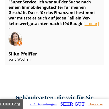
Super Service. Ich war auf der Suche nach
einem Im­mo­bi­li­en­gut­ach­ter für meinen
Geschäft. Da es für das Finanzamt bestimmt
war musste es auch auf jeden Fall ein Ver­
kehrs­wert­gut­ach­ten nach §194 Baugb
[...mehr]
Silke Pfeiffer
vor 3 Wochen
Gebäudearten, die wir für Sie
bewerten
SEHR GUT
ICHNET
.org
764 Bewertungen
Hinweise