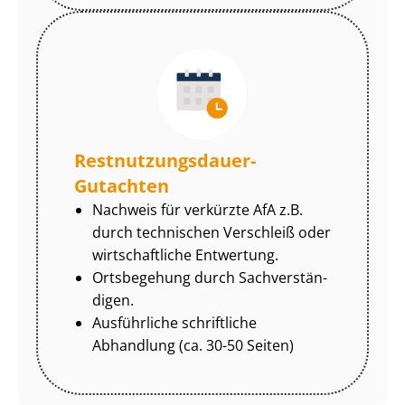
Rest­nut­zungs­dau­er-
Gutachten
Nachweis für verkürzte AfA z.B.
durch technischen Verschleiß oder
wirtschaftliche Entwertung.
Ortsbegehung durch Sach­ver­stän­
di­gen.
Ausführliche schriftliche
Abhandlung (ca. 30-50 Seiten)