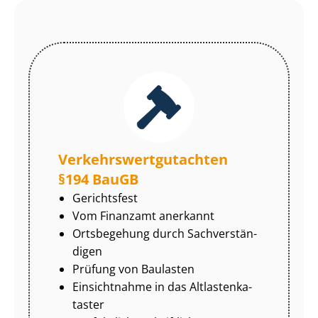
Ver­kehrs­wert­gut­ach­ten
§194 BauGB
Gerichtsfest
Vom Finanzamt anerkannt
Ortsbegehung durch Sach­ver­stän­
di­gen
Prüfung von Baulasten
Einsichtnahme in das Alt­las­ten­ka­
tas­ter