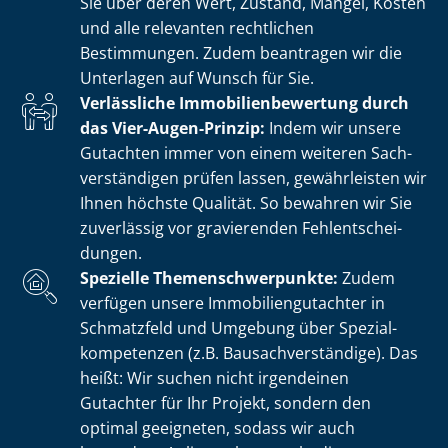
Sie über deren Wert, Zustand, Mängel, Kosten
und alle relevanten rechtlichen
Bestimmungen. Zudem beantragen wir die
Unterlagen auf Wunsch für Sie.
Verlässliche Im­mo­bi­li­en­be­wer­tung durch
das Vier-Augen-Prinzip:
Indem wir unsere
Gutachten immer von einem weiteren Sach­
ver­stän­di­gen prüfen lassen, gewährleisten wir
Ihnen höchste Qualität. So bewahren wir Sie
zuverlässig vor gravierenden Fehl­ent­schei­
dun­gen.
Spezielle The­men­schwer­punk­te:
Zudem
verfügen unsere Im­mo­bi­li­en­gut­ach­ter in
Schmatzfeld und Umgebung über Spe­zi­al­
kom­pe­ten­zen (z.B. Bau­sach­ver­stän­di­ge). Das
heißt: Wir suchen nicht irgendeinen
Gutachter für Ihr Projekt, sondern den
optimal geeigneten, sodass wir auch