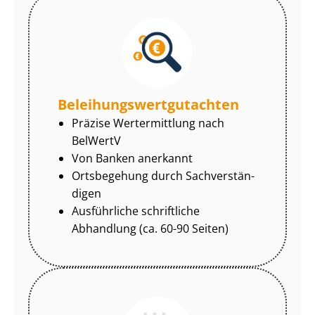
Be­lei­hungs­wert­gut­ach­ten
Präzise Wertermittlung nach
BelWertV
Von Banken anerkannt
Ortsbegehung durch Sach­ver­stän­
di­gen
Ausführliche schriftliche
Abhandlung (ca. 60-90 Seiten)