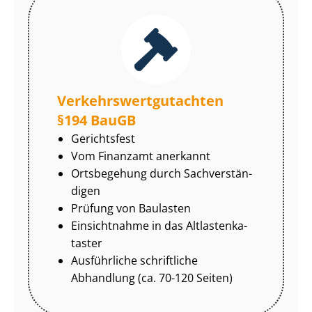
Ver­kehrs­wert­gut­ach­ten
§194 BauGB
Gerichtsfest
Vom Finanzamt anerkannt
Ortsbegehung durch Sach­ver­stän­
di­gen
Prüfung von Baulasten
Einsichtnahme in das Alt­las­ten­ka­
tas­ter
Ausführliche schriftliche
Abhandlung (ca. 70-120 Seiten)