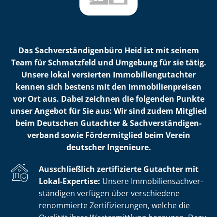
Das Sach­ver­stän­di­gen­bü­ro Heid ist mit seinem
Team für Schmatzfeld und Umgebung für sie tätig.
Unsere lokal versierten Im­mo­bi­li­en­gut­ach­ter
kennen sich bestens mit den Im­mo­bi­li­en­prei­sen
vor Ort aus. Dabei zeichnen die folgenden Punkte
unser Angebot für Sie aus: Wir sind zudem Mitglied
beim Deutschen Gutachter & Sach­ver­stän­di­gen­
ver­band sowie Fördermitglied beim Verein
deutscher Ingenieure.
Ausschließlich zertifizierte Gutachter mit
Lokal-Expertise:
Unsere Im­mo­bi­li­en­sach­ver­
stän­di­gen verfügen über verschiedene
renommierte Zer­ti­fi­zie­run­gen, welche die