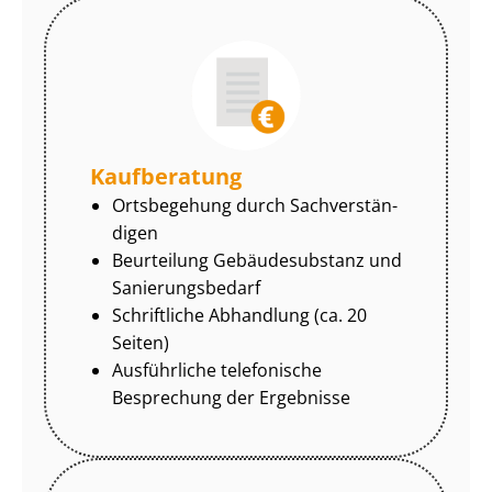
Kaufberatung
Ortsbegehung durch Sach­ver­stän­
di­gen
Beurteilung Gebäudesubstanz und
Sa­nie­rungs­be­darf
Schriftliche Abhandlung (ca. 20
Seiten)
Ausführliche telefonische
Besprechung der Ergebnisse