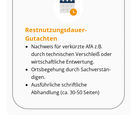
Rest­nut­zungs­dau­er-
Gutachten
Nachweis für verkürzte AfA z.B.
durch technischen Verschleiß oder
wirtschaftliche Entwertung.
Ortsbegehung durch Sach­ver­stän­
di­gen.
Ausführliche schriftliche
Abhandlung (ca. 30-50 Seiten)