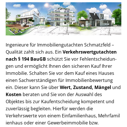
Ingenieure für Im­mo­bi­li­en­gut­ach­ten Schmatzfeld –
Qualität zahlt sich aus. Ein
Ver­kehrs­wert­gut­ach­ten
nach § 194 BauGB
schützt Sie vor Fehl­ent­schei­dun­
gen und ermöglicht Ihnen den sicheren Kauf Ihrer
Immobilie. Schalten Sie vor dem Kauf eines Hauses
einen Sach­ver­stän­di­gen für Im­mo­bi­li­en­be­wer­tung
ein. Dieser kann Sie über
Wert, Zustand, Mängel
und
Kosten
beraten und Sie von der Auswahl des
Objektes bis zur Kauf­ent­schei­dung kompetent und
zuverlässig begleiten. Hierfür werden die
Verkehrswerte von einem Einfamilienhaus, Mehr­fa­mi­l
i­en­haus oder einer Ge­wer­be­im­mo­bi­lie bzw.