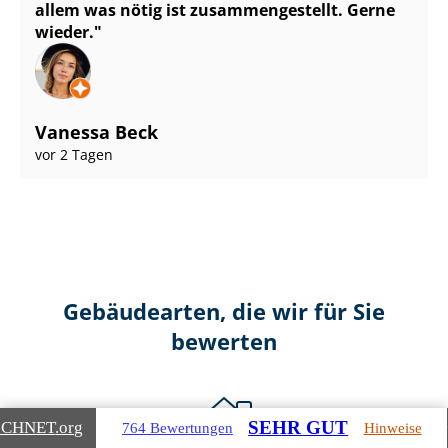
allem was nötig ist zu­sam­men­ge­stellt. Gerne
wieder.
Vanessa Beck
vor 2 Tagen
Gebäudearten, die wir für Sie
bewerten
SEHR GUT
ICHNET
.org
764 Bewertungen
Hinweise