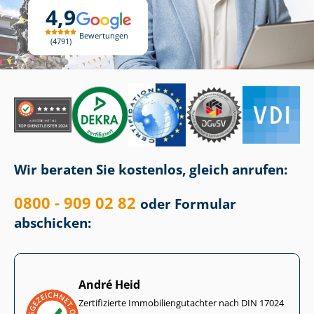
4,9
Bewertungen
4791
Wir beraten Sie kostenlos, gleich anrufen:
0800 - 909 02 82
oder Formular
abschicken:
André Heid
Zertifizierte Im­mo­bi­li­en­gut­ach­ter nach DIN 17024