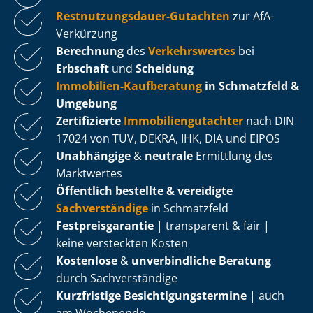
Rest­nut­zungs­dau­er-Gutachten
zur AfA-
Verkürzung
Berechnung
des
Verkehrswertes
bei
Erbschaft
und
Scheidung
Immobilien-Kaufberatung
in Schmatzfeld &
Umgebung
Zertifizierte
Im­mo­bi­li­en­gut­ach­ter
nach DIN
17024 von TÜV, DEKRA, IHK, DIA und EIPOS
Unabhängige
&
neutrale
Ermittlung des
Marktwertes
Öffentlich bestellte & vereidigte
Sachverständige
in Schmatzfeld
Fest­preis­ga­ran­tie
| transparent & fair |
keine versteckten Kosten
Kostenlose
&
unverbindliche Beratung
durch Sachverständige
Kurzfristige Be­sich­ti­gungs­ter­mi­ne
| auch
am Wochenende