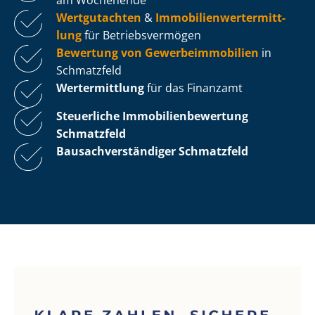
Wertgutachten
&
Im­mo­bi­li­en­wert­ermitt­
lung
für Be­triebs­ver­mö­gen
Bewertung von Ge­wer­be­im­mo­bi­li­en
in
Schmatzfeld
Wertermittlung
für das Finanzamt
Steuerliche Im­mo­bi­li­en­be­wer­tung
Schmatzfeld
Bau­sach­ver­stän­di­ger Schmatzfeld