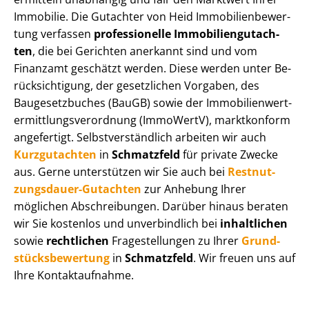
Immobilie. Die Gutachter von Heid Im­mo­bi­li­en­be­wer­
tung verfassen
professionelle Im­mo­bi­li­en­gut­ach­
ten
, die bei Gerichten anerkannt sind und vom
Finanzamt geschätzt werden. Diese werden unter Be­
rück­sich­ti­gung, der gesetzlichen Vorgaben, des
Baugesetzbuches (BauGB) sowie der Im­mo­bi­li­en­wert­
ermitt­lungs­ver­ord­nung (ImmoWertV), marktkonform
angefertigt. Selbst­ver­ständ­lich arbeiten wir auch
Kurzgutachten
in
Schmatzfeld
für private Zwecke
aus. Gerne unterstützen wir Sie auch bei
Rest­nut­
zungs­dau­er-Gutachten
zur Anhebung Ihrer
möglichen Abschreibungen. Darüber hinaus beraten
wir Sie kostenlos und unverbindlich bei
inhaltlichen
sowie
rechtlichen
Fragestellungen zu Ihrer
Grund­
stücks­be­wer­tung
in
Schmatzfeld
. Wir freuen uns auf
Ihre Kontaktaufnahme.