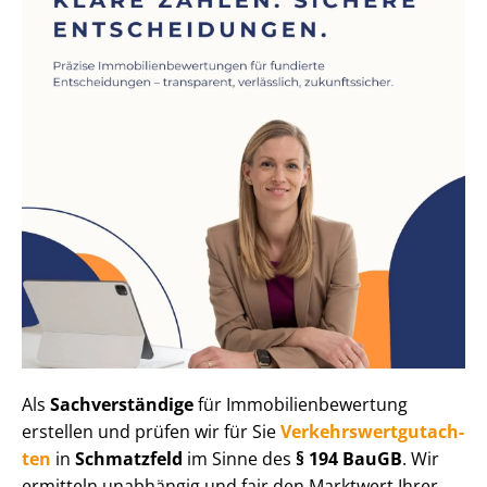
Als
Sachverständige
für Im­mo­bi­li­en­be­wer­tung
erstellen und prüfen wir für Sie
Ver­kehrs­wert­gut­ach­
ten
in
Schmatzfeld
im Sinne des
§ 194 BauGB
. Wir
ermitteln unabhängig und fair den Marktwert Ihrer