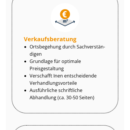
Ver­kaufs­be­ra­tung
Ortsbegehung durch Sach­ver­stän­
di­gen
Grundlage für optimale
Preisgestaltung
Verschafft Inen entscheidende
Ver­hand­lungs­vor­tei­le
Ausführliche schriftliche
Abhandlung (ca. 30-50 Seiten)