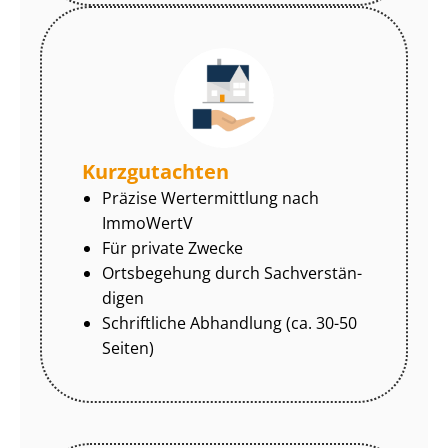
Kurzgutachten
Präzise Wertermittlung nach
ImmoWertV
Für private Zwecke
Ortsbegehung durch Sach­ver­stän­
di­gen
Schriftliche Abhandlung (ca. 30-50
Seiten)