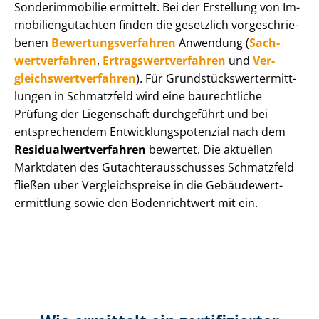
Sonderimmobilie ermittelt. Bei der Erstellung von Im­
mo­bi­li­en­gut­ach­ten finden die gesetzlich vor­ge­schrie­
be­nen
Be­wer­tungs­ver­fah­ren
Anwendung (
Sach­
wert­ver­fah­ren
,
Er­trags­wert­ver­fah­ren
und
Ver­
gleichs­wert­ver­fah­ren
). Für Grund­stücks­wert­ermitt­
lun­gen in Schmatzfeld wird eine baurechtliche
Prüfung der Liegenschaft durchgeführt und bei
entsprechendem Ent­wick­lungs­po­ten­zi­al nach dem
Re­si­du­al­wert­ver­fah­ren
bewertet. Die aktuellen
Marktdaten des Gut­ach­ter­aus­schus­ses Schmatzfeld
fließen über Ver­gleichs­prei­se in die Ge­bäu­de­wert­
ermitt­lung sowie den Bodenrichtwert mit ein.