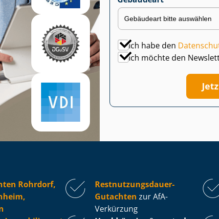
Ich habe den
Datenschu
Ich möchte den Newslet
Jet
hten Rohrdorf,
Rest­nut­zungs­dau­er-
nheim,
Gutachten
zur AfA-
n
Verkürzung