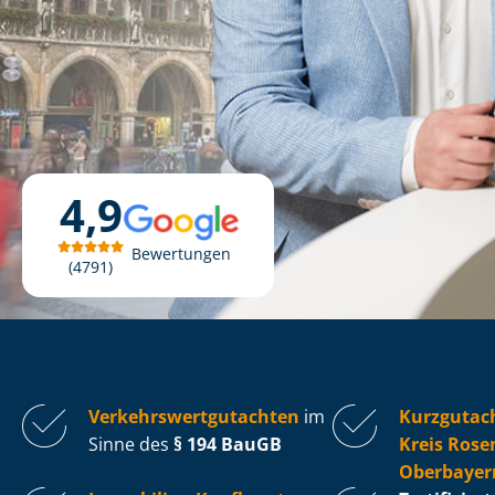
4,9
Bewertungen
4791
Ver­kehrs­wert­gut­ach­ten
im
Kurzgutac
Sinne des
§ 194 BauGB
Kreis Rose
Oberbayer