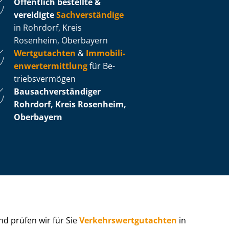
Öffentlich bestellte &
vereidigte
Sachverständige
in Rohrdorf, Kreis
Rosenheim, Oberbayern
Wertgutachten
&
Im­mo­bi­li­
en­wert­ermitt­lung
für Be­
triebs­ver­mö­gen
Bau­sach­ver­stän­di­ger
Rohrdorf, Kreis Rosenheim,
Oberbayern
 und prüfen wir für Sie
Ver­kehrs­wert­gut­ach­ten
in