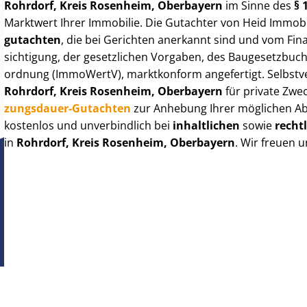
Rohrdorf, Kreis Rosenheim, Oberbayern
im Sinne des
§ 
Marktwert Ihrer Immobilie. Die Gutachter von Heid Im­mo­bi­
gut­ach­ten
, die bei Gerichten anerkannt sind und vom Fi
sich­ti­gung, der gesetzlichen Vorgaben, des Baugesetzbuches
ord­nung (ImmoWertV), marktkonform angefertigt. Selbst­ve
Rohrdorf, Kreis Rosenheim, Oberbayern
für private Zwe
zungs­dau­er-Gutachten
zur Anhebung Ihrer möglichen Ab
kostenlos und unverbindlich bei
inhaltlichen
sowie
recht
in
Rohrdorf, Kreis Rosenheim, Oberbayern
. Wir freuen 