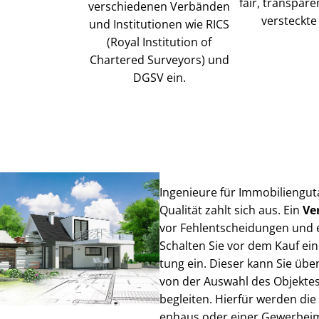
fair, transpar
verschiedenen Verbänden
versteckte
und Institutionen wie RICS
(Royal Institution of
Chartered Surveyors) und
DGSV ein.
Ingenieure für Im­mo­bi­li­en­
Qualität zahlt sich aus. Ein
Ve
vor Fehl­ent­schei­dun­gen un
Schalten Sie vor dem Kauf eines
tung ein. Dieser kann Sie übe
von der Auswahl des Objektes 
begleiten. Hierfür werden die
en­haus oder einer Ge­wer­be­i