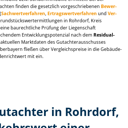
t­ach­ten finden die gesetzlich vor­ge­schrie­be­nen
Be­wer­
(
Sach­wert­ver­fah­ren
,
Er­trags­wert­ver­fah­ren
und
Ver­
Grund­stücks­wert­ermitt­lun­gen in Rohrdorf, Kreis
ine baurechtliche Prüfung der Liegenschaft
hendem Ent­wick­lungs­po­ten­zi­al nach dem
Re­si­du­al­
aktuellen Marktdaten des Gut­ach­ter­aus­schus­ses
rbayern fließen über Ver­gleichs­prei­se in die Ge­bäu­de­
denrichtwert mit ein.
gutachter in Rohrdorf,
kehrswert einer