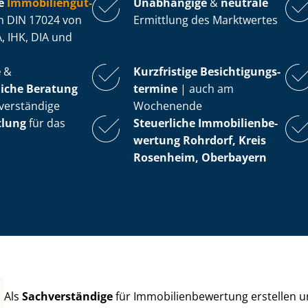
e
Im­mo­bi­li­en­gut­
Unabhängige
&
neutrale
 DIN 17024 von
Ermittlung des Marktwertes
, IHK, DIA und
e
&
Kurzfristige Be­sich­ti­gungs­
iche Beratung
ter­mi­ne
| auch am
verständige
Wochenende
tlung
für das
Steuerliche Im­mo­bi­li­en­be­
wer­tung
Rohrdorf, Kreis
Rosenheim, Oberbayern
Als
Sachverständige
für Im­mo­bi­li­en­be­wer­tung erstellen