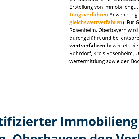
Erstellung von Im­mo­bi­li­en­gu
tungs­ver­fah­ren
Anwendung 
gleichs­wert­ver­fah­ren
). Für 
Rosenheim, Oberbayern wird e
durchgeführt und bei entsprec
wert­ver­fah­ren
bewertet. Die 
Rohrdorf, Kreis Rosenheim, Obe
wert­ermitt­lung sowie den Bo
tifizierter Immobilien­
m, Oberbayern den Ver