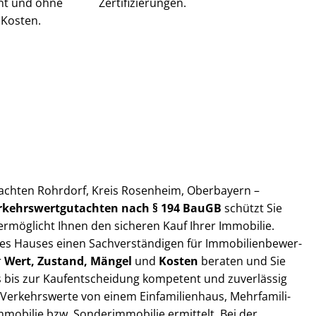
ent und ohne
Zer­ti­fi­zie­run­gen.
 Kosten.
gut­ach­ten Rohrdorf, Kreis Rosenheim, Oberbayern –
r­kehrs­wert­gut­ach­ten nach § 194 BauGB
schützt Sie
d ermöglicht Ihnen den sicheren Kauf Ihrer Immobilie.
 Hauses einen Sach­ver­stän­di­gen für Im­mo­bi­li­en­be­wer­
r
Wert, Zustand, Mängel
und
Kosten
beraten und Sie
bis zur Kauf­ent­schei­dung kompetent und zuverlässig
 Verkehrswerte von einem Einfamilienhaus, Mehr­fa­mi­li­
m­mo­bi­lie bzw. Sonderimmobilie ermittelt. Bei der