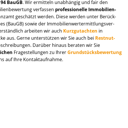
194 BauGB
. Wir ermitteln unabhängig und fair den
li­en­be­wer­tung verfassen
professionelle Im­mo­bi­li­en­
nanzamt geschätzt werden. Diese werden unter Be­rück­
 (BauGB) sowie der Im­mo­bi­li­en­wert­ermitt­lungs­ver­
r­ständ­lich arbeiten wir auch
Kurzgutachten
in
cke aus. Gerne unterstützen wir Sie auch bei
Rest­nut­
schreibungen. Darüber hinaus beraten wir Sie
lichen
Fragestellungen zu Ihrer
Grund­stücks­be­wer­tung
uns auf Ihre Kontaktaufnahme.