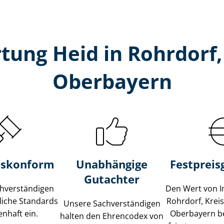
tung Heid in Rohrdorf,
Oberbayern
s­konform
Unabhängige
Festpreis​
Gutachter
­ver­stän­di­gen
Den Wert von I
liche Standards
Rohrdorf, Krei
Unsere Sach­ver­stän­di­gen
nhaft ein.
Oberbayern b
halten den Ehrencodex von