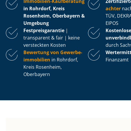
Immobilien-Kaufberatung
Zertifiziert
in Rohrdorf, Kreis
ach­ter
nach
Rosenheim, Oberbayern &
TÜV, DEKRA
Umgebung
EIPOS
Fest­preis­ga­ran­tie
|
Kostenlos
transparent & fair | keine
unverbindl
versteckten Kosten
durch Sach
Bewertung von Ge­wer­be­
Wertermit
im­mo­bi­li­en
in Rohrdorf,
Finanzamt
Kreis Rosenheim,
Oberbayern