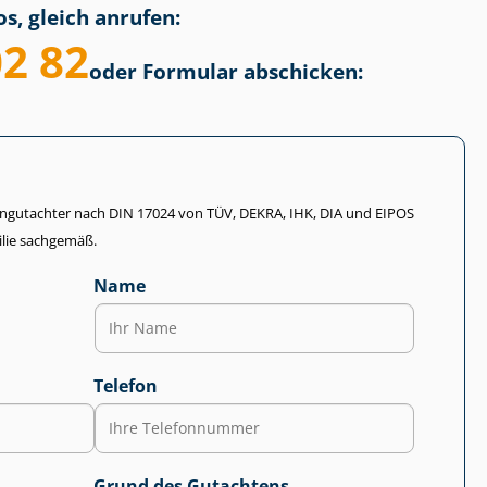
s, gleich anrufen:
02 82
oder Formular abschicken:
li­en­gut­ach­ter nach DIN 17024 von TÜV, DEKRA, IHK, DIA und EIPOS
lie sachgemäß.
Name
Telefon
Grund des Gutachtens