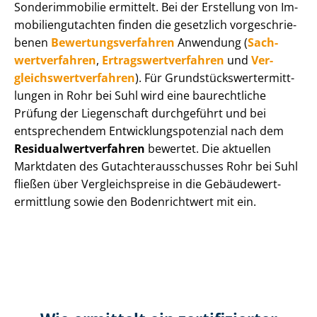
Sonderimmobilie ermittelt. Bei der Erstellung von Im­
mo­bi­li­en­gut­ach­ten finden die gesetzlich vor­ge­schrie­
be­nen
Be­wer­tungs­ver­fah­ren
Anwendung (
Sach­
wert­ver­fah­ren
,
Er­trags­wert­ver­fah­ren
und
Ver­
gleichs­wert­ver­fah­ren
). Für Grund­stücks­wert­ermitt­
lun­gen in Rohr bei Suhl wird eine baurechtliche
Prüfung der Liegenschaft durchgeführt und bei
entsprechendem Ent­wick­lungs­po­ten­zi­al nach dem
Re­si­du­al­wert­ver­fah­ren
bewertet. Die aktuellen
Marktdaten des Gut­ach­ter­aus­schus­ses Rohr bei Suhl
fließen über Ver­gleichs­prei­se in die Ge­bäu­de­wert­
ermitt­lung sowie den Bodenrichtwert mit ein.