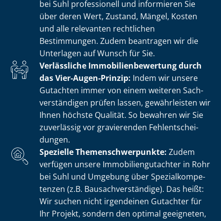
bei Suhl professionell und informieren Sie
über deren Wert, Zustand, Mängel, Kosten
und alle relevanten rechtlichen
Bestimmungen. Zudem beantragen wir die
Unterlagen auf Wunsch für Sie.
Verlässliche Im­mo­bi­li­en­be­wer­tung durch
das Vier-Augen-Prinzip:
Indem wir unsere
Gutachten immer von einem weiteren Sach­
ver­stän­di­gen prüfen lassen, gewährleisten wir
Ihnen höchste Qualität. So bewahren wir Sie
zuverlässig vor gravierenden Fehl­ent­schei­
dun­gen.
Spezielle The­men­schwer­punk­te:
Zudem
verfügen unsere Im­mo­bi­li­en­gut­ach­ter in Rohr
bei Suhl und Umgebung über Spe­zi­al­kom­pe­
ten­zen (z.B. Bau­sach­ver­stän­di­ge). Das heißt:
Wir suchen nicht irgendeinen Gutachter für
Ihr Projekt, sondern den optimal geeigneten,