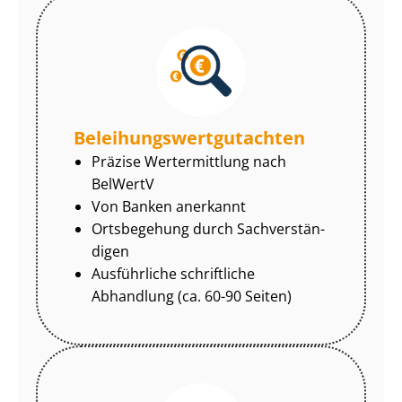
Be­lei­hungs­wert­gut­ach­ten
Präzise Wertermittlung nach
BelWertV
Von Banken anerkannt
Ortsbegehung durch Sach­ver­stän­
di­gen
Ausführliche schriftliche
Abhandlung (ca. 60-90 Seiten)