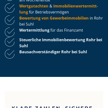
Wertgutachten
&
Im­mo­bi­li­en­wert­ermitt­
lung
für Be­triebs­ver­mö­gen
Bewertung von Ge­wer­be­im­mo­bi­li­en
in Rohr
bei Suhl
Wertermittlung
für das Finanzamt
Steuerliche Im­mo­bi­li­en­be­wer­tung
Rohr bei
Suhl
Bau­sach­ver­stän­di­ger Rohr bei Suhl