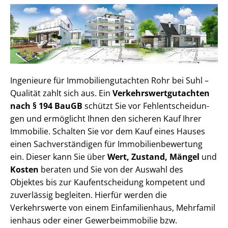
Ingenieure für Im­mo­bi­li­en­gut­ach­ten Rohr bei Suhl –
Qualität zahlt sich aus. Ein
Ver­kehrs­wert­gut­ach­ten
nach § 194 BauGB
schützt Sie vor Fehl­ent­schei­dun­
gen und ermöglicht Ihnen den sicheren Kauf Ihrer
Immobilie. Schalten Sie vor dem Kauf eines Hauses
einen Sach­ver­stän­di­gen für Im­mo­bi­li­en­be­wer­tung
ein. Dieser kann Sie über
Wert, Zustand, Mängel
und
Kosten
beraten und Sie von der Auswahl des
Objektes bis zur Kauf­ent­schei­dung kompetent und
zuverlässig begleiten. Hierfür werden die
Verkehrswerte von einem Einfamilienhaus, Mehr­fa­mi­l
i­en­haus oder einer Ge­wer­be­im­mo­bi­lie bzw.