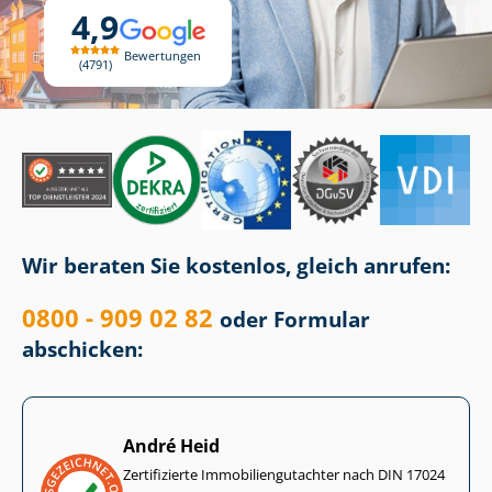
4,9
Bewertungen
4791
Wir beraten Sie kostenlos, gleich anrufen:
0800 - 909 02 82
oder Formular
abschicken:
André Heid
Zertifizierte Im­mo­bi­li­en­gut­ach­ter nach DIN 17024