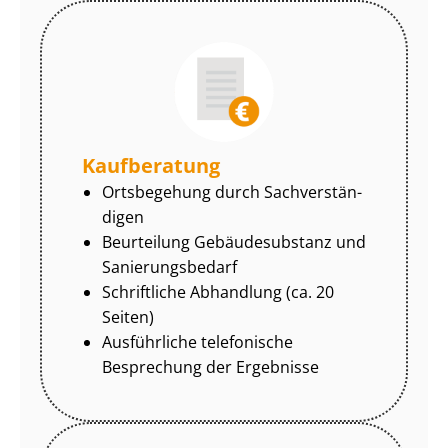
Kaufberatung
Ortsbegehung durch Sach­ver­stän­
di­gen
Beurteilung Gebäudesubstanz und
Sa­nie­rungs­be­darf
Schriftliche Abhandlung (ca. 20
Seiten)
Ausführliche telefonische
Besprechung der Ergebnisse