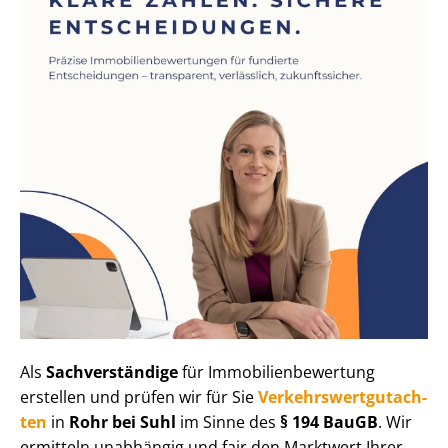
Als
Sachverständige
für Im­mo­bi­li­en­be­wer­tung
erstellen und prüfen wir für Sie
Ver­kehrs­wert­gut­ach­
ten
in
Rohr bei Suhl
im Sinne des
§ 194 BauGB
. Wir
ermitteln unabhängig und fair den Marktwert Ihrer