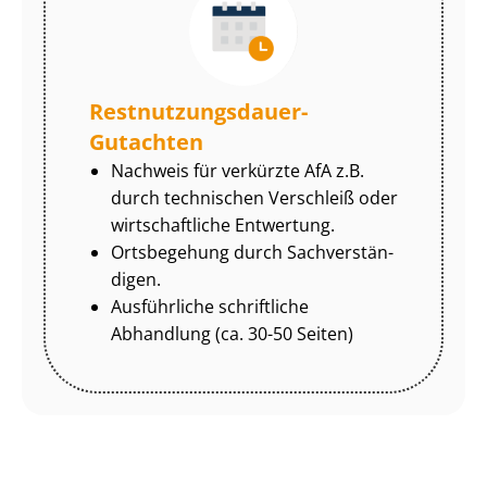
Rest­nut­zungs­dau­er-
Gutachten
Nachweis für verkürzte AfA z.B.
durch technischen Verschleiß oder
wirtschaftliche Entwertung.
Ortsbegehung durch Sach­ver­stän­
di­gen.
Ausführliche schriftliche
Abhandlung (ca. 30-50 Seiten)