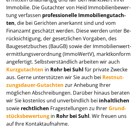
Immobilie. Die Gutachter von Heid Im­mo­bi­li­en­be­wer­
tung verfassen
professionelle Im­mo­bi­li­en­gut­ach­
ten
, die bei Gerichten anerkannt sind und vom
Finanzamt geschätzt werden. Diese werden unter Be­
rück­sich­ti­gung, der gesetzlichen Vorgaben, des
Baugesetzbuches (BauGB) sowie der Im­mo­bi­li­en­wert­
ermitt­lungs­ver­ord­nung (ImmoWertV), marktkonform
angefertigt. Selbst­ver­ständ­lich arbeiten wir auch
Kurzgutachten
in
Rohr bei Suhl
für private Zwecke
aus. Gerne unterstützen wir Sie auch bei
Rest­nut­
zungs­dau­er-Gutachten
zur Anhebung Ihrer
möglichen Abschreibungen. Darüber hinaus beraten
wir Sie kostenlos und unverbindlich bei
inhaltlichen
sowie
rechtlichen
Fragestellungen zu Ihrer
Grund­
stücks­be­wer­tung
in
Rohr bei Suhl
. Wir freuen uns
auf Ihre Kontaktaufnahme.