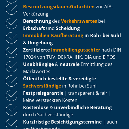
Rest­nut­zungs­dau­er-Gutachten
zur AfA-
Verkürzung
Berechnung
des
Verkehrswertes
bei
Erbschaft
und
Scheidung
Immobilien-Kaufberatung
in Rohr bei Suhl
& Umgebung
Zertifizierte
Im­mo­bi­li­en­gut­ach­ter
nach DIN
17024 von TÜV, DEKRA, IHK, DIA und EIPOS
Unabhängige
&
neutrale
Ermittlung des
Marktwertes
Öffentlich bestellte & vereidigte
Sachverständige
in Rohr bei Suhl
Fest­preis­ga­ran­tie
| transparent & fair |
keine versteckten Kosten
Kostenlose
&
unverbindliche Beratung
durch Sachverständige
Kurzfristige Be­sich­ti­gungs­ter­mi­ne
| auch
am Wochenende