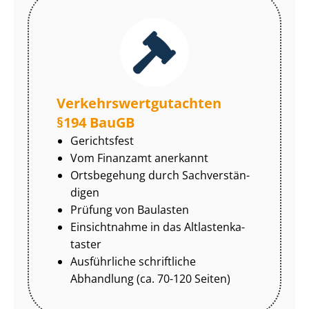
Ver­kehrs­wert­gut­ach­ten
§194 BauGB
Gerichtsfest
Vom Finanzamt anerkannt
Ortsbegehung durch Sach­ver­stän­
di­gen
Prüfung von Baulasten
Einsichtnahme in das Alt­las­ten­ka­
tas­ter
Ausführliche schriftliche
Abhandlung (ca. 70-120 Seiten)