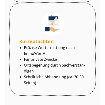
Kurzgutachten
Präzise Wertermittlung nach
ImmoWertV
Für private Zwecke
Ortsbegehung durch Sach­ver­stän­
di­gen
Schriftliche Abhandlung (ca. 30-50
Seiten)