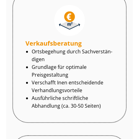
Ver­kaufs­be­ra­tung
Ortsbegehung durch Sach­ver­stän­
di­gen
Grundlage für optimale
Preisgestaltung
Verschafft Inen entscheidende
Ver­hand­lungs­vor­tei­le
Ausführliche schriftliche
Abhandlung (ca. 30-50 Seiten)