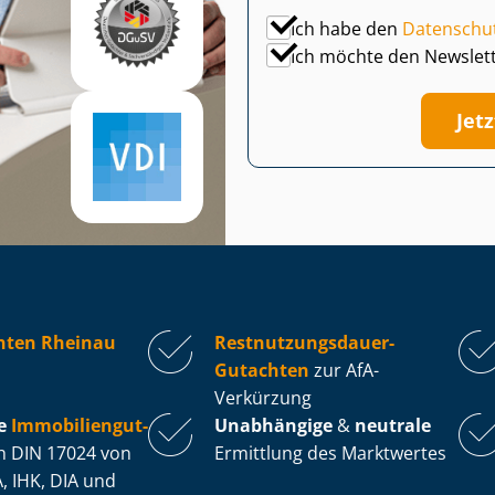
Ich habe den
Datenschu
Ich möchte den Newslet
Jet
hten Rheinau
Rest­nut­zungs­dau­er-
Gutachten
zur AfA-
Verkürzung
e
Im­mo­bi­li­en­gut­
Unabhängige
&
neutrale
 DIN 17024 von
Ermittlung des Marktwertes
, IHK, DIA und