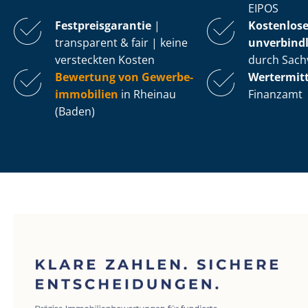
EIPOS
Fest­preis­ga­ran­tie
|
Kostenlos
transparent & fair | keine
unverbindl
versteckten Kosten
durch Sach
Bewertung von Ge­wer­be­
Wertermit
im­mo­bi­li­en
in Rheinau
Finanzamt
(Baden)