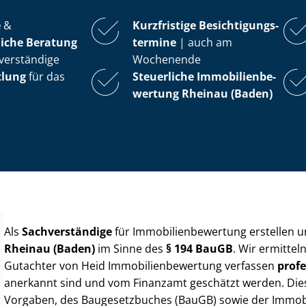
e
&
Kurzfristige Be­sich­ti­gungs­
iche Beratung
ter­mi­ne
| auch am
verständige
Wochenende
tlung
für das
Steuerliche Im­mo­bi­li­en­be­
wer­tung
Rheinau (Baden)
Als
Sachverständige
für Im­mo­bi­li­en­be­wer­tung erstellen
Rheinau (Baden)
im Sinne des
§ 194 BauGB
. Wir ermittel
Gutachter von Heid Im­mo­bi­li­en­be­wer­tung verfassen
profe
anerkannt sind und vom Finanzamt geschätzt werden. Diese 
Vorgaben, des Baugesetzbuches (BauGB) sowie der Im­mo­bi­l