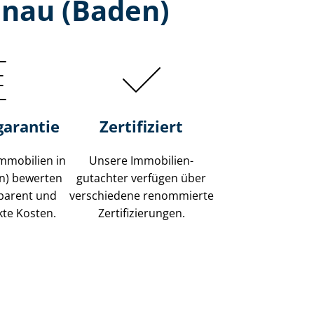
inau (Baden)
garantie
Zertifiziert
mmobilien in
Unsere Immobilien­
n) bewerten
gutachter verfügen über
sparent und
verschiedene renommierte
kte Kosten.
Zer­ti­fi­zie­run­gen.