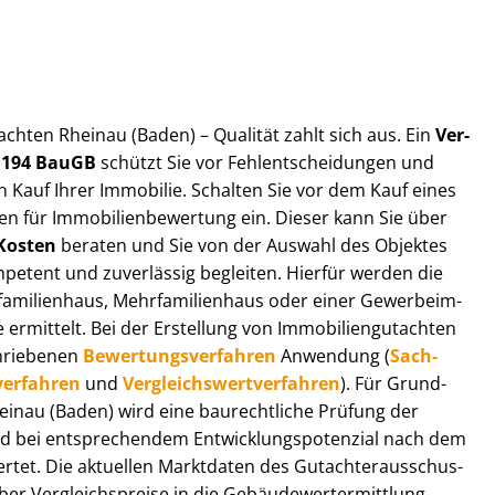
ut­ach­ten Rheinau (Baden) – Qualität zahlt sich aus. Ein
Ver­
§ 194 BauGB
schützt Sie vor Fehl­ent­schei­dun­gen und
 Kauf Ihrer Immobilie. Schalten Sie vor dem Kauf eines
n für Im­mo­bi­li­en­be­wer­tung ein. Dieser kann Sie über
Kosten
beraten und Sie von der Auswahl des Objektes
ompetent und zuverlässig begleiten. Hierfür werden die
ilienhaus, Mehr­fa­mi­li­en­haus oder einer Ge­wer­be­im­
rmittelt. Bei der Erstellung von Im­mo­bi­li­en­gut­ach­ten
hrie­be­nen
Be­wer­tungs­ver­fah­ren
Anwendung (
Sach­
ver­fah­ren
und
Ver­gleichs­wert­ver­fah­ren
). Für Grund­
Rheinau (Baden) wird eine baurechtliche Prüfung der
 bei entsprechendem Ent­wick­lungs­po­ten­zi­al nach dem
tet. Die aktuellen Marktdaten des Gut­ach­ter­aus­schus­
r Ver­gleichs­prei­se in die Ge­bäu­de­wert­ermitt­lung