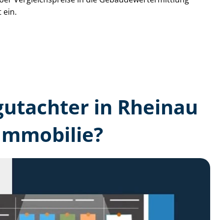
 ein.
­gutachter in Rheinau
Immobilie?