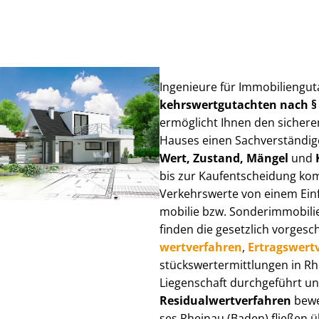
Ingenieure für Im­mo­bi­li­en­g
kehrs­wert­gut­ach­ten nach 
ermöglicht Ihnen den sicheren
Hauses einen Sach­ver­stän­di­ge
Wert, Zustand, Mängel
und
bis zur Kauf­ent­schei­dung k
Verkehrswerte von einem Einfam
mo­bi­lie bzw. Sonderimmobilie e
finden die gesetzlich vor­ge­sc
wert­ver­fah­ren
,
Er­trags­wert­
stücks­wert­ermitt­lun­gen in 
Liegenschaft durchgeführt und
Re­si­du­al­wert­ver­fah­ren
bewer
ses Rheinau (Baden) fließen übe