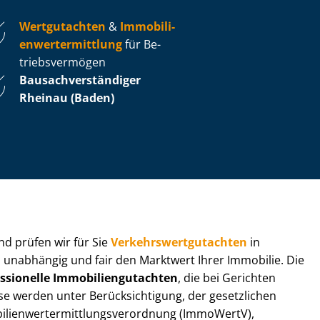
Wertgutachten
&
Im­mo­bi­li­
en­wert­ermitt­lung
für Be­
triebs­ver­mö­gen
Bau­sach­ver­stän­di­ger
Rheinau (Baden)
 und prüfen wir für Sie
Ver­kehrs­wert­gut­ach­ten
in
n unabhängig und fair den Marktwert Ihrer Immobilie. Die
ssionelle Im­mo­bi­li­en­gut­ach­ten
, die bei Gerichten
werden unter Be­rück­sich­ti­gung, der gesetzlichen
i­en­wert­ermitt­lungs­ver­ord­nung (ImmoWertV),