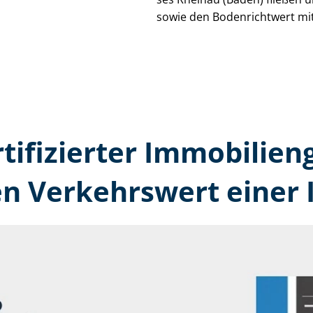
sowie den Bodenrichtwert mit
rtifizierter Immobilien
en Verkehrswert einer 