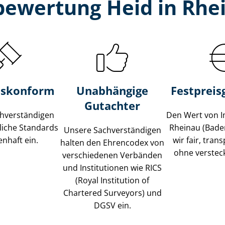
bewertung Heid in Rhe
s­konform
Unabhängige
Festpreis​
Gutachter
­ver­stän­di­gen
Den Wert von I
liche Standards
Rheinau (Bade
Unsere Sach­ver­stän­di­gen
nhaft ein.
wir fair, tran
halten den Ehrencodex von
ohne verstec
verschiedenen Verbänden
und Institutionen wie RICS
(Royal Institution of
Chartered Surveyors) und
DGSV ein.