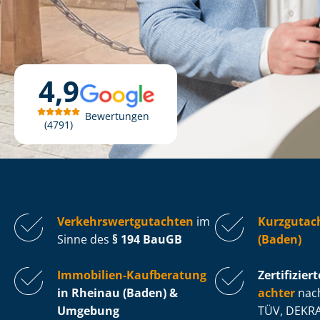
4,9
Bewertungen
4791
Ver­kehrs­wert­gut­ach­ten
im
Kurzgutac
Sinne des
§ 194 BauGB
(Baden)
Immobilien-Kaufberatung
Zertifiziert
in Rheinau (Baden) &
ach­ter
nach
Umgebung
TÜV, DEKRA