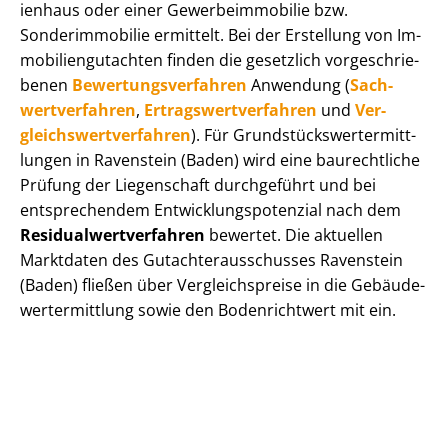
i­en­haus oder einer Ge­wer­be­im­mo­bi­lie bzw.
Sonderimmobilie ermittelt. Bei der Erstellung von Im­
mo­bi­li­en­gut­ach­ten finden die gesetzlich vor­ge­schrie­
be­nen
Be­wer­tungs­ver­fah­ren
Anwendung (
Sach­
wert­ver­fah­ren
,
Er­trags­wert­ver­fah­ren
und
Ver­
gleichs­wert­ver­fah­ren
). Für Grund­stücks­wert­ermitt­
lun­gen in Ravenstein (Baden) wird eine baurechtliche
Prüfung der Liegenschaft durchgeführt und bei
entsprechendem Ent­wick­lungs­po­ten­zi­al nach dem
Re­si­du­al­wert­ver­fah­ren
bewertet. Die aktuellen
Marktdaten des Gut­ach­ter­aus­schus­ses Ravenstein
(Baden) fließen über Ver­gleichs­prei­se in die Ge­bäu­de­
wert­ermitt­lung sowie den Bodenrichtwert mit ein.