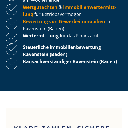
Wertgutachten
&
Im­mo­bi­li­en­wert­ermitt­
lung
für Be­triebs­ver­mö­gen
Bewertung von Ge­wer­be­im­mo­bi­li­en
in
Ravenstein (Baden)
Wertermittlung
für das Finanzamt
Steuerliche Im­mo­bi­li­en­be­wer­tung
Ravenstein (Baden)
Bau­sach­ver­stän­di­ger Ravenstein (Baden)