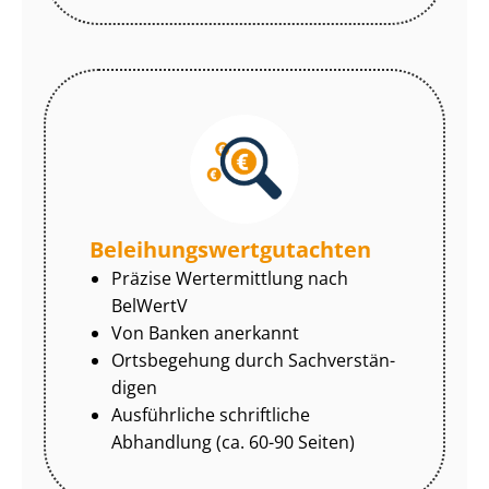
Be­lei­hungs­wert­gut­ach­ten
Präzise Wertermittlung nach
BelWertV
Von Banken anerkannt
Ortsbegehung durch Sach­ver­stän­
di­gen
Ausführliche schriftliche
Abhandlung (ca. 60-90 Seiten)