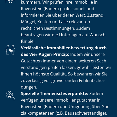
kümmern. Wir prüfen Ihre Immobilie in
Ravenstein (Baden) professionell und
informieren Sie über deren Wert, Zustand,
Mängel, Kosten und alle relevanten
rechtlichen Bestimmungen. Zudem
beantragen wir die Unterlagen auf Wunsch
für Sie.
Verlässliche Im­mo­bi­li­en­be­wer­tung durch
das Vier-Augen-Prinzip:
Indem wir unsere
Gutachten immer von einem weiteren Sach­
ver­stän­di­gen prüfen lassen, gewährleisten wir
Ihnen höchste Qualität. So bewahren wir Sie
zuverlässig vor gravierenden Fehl­ent­schei­
dun­gen.
Spezielle The­men­schwer­punk­te:
Zudem
verfügen unsere Im­mo­bi­li­en­gut­ach­ter in
Ravenstein (Baden) und Umgebung über Spe­
zi­al­kom­pe­ten­zen (z.B. Bau­sach­ver­stän­di­ge).