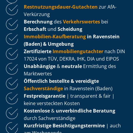
Rest­nut­zungs­dau­er-Gutachten
zur AfA-
Verkürzung
Berechnung
des
Verkehrswertes
bei
Erbschaft
und
Scheidung
Immobilien-Kaufberatung
in Ravenstein
(Baden) & Umgebung
Zertifizierte
Im­mo­bi­li­en­gut­ach­ter
nach DIN
17024 von TÜV, DEKRA, IHK, DIA und EIPOS
Unabhängige
&
neutrale
Ermittlung des
Marktwertes
Öffentlich bestellte & vereidigte
Sachverständige
in Ravenstein (Baden)
Fest­preis­ga­ran­tie
| transparent & fair |
keine versteckten Kosten
Kostenlose
&
unverbindliche Beratung
durch Sachverständige
Kurzfristige Be­sich­ti­gungs­ter­mi­ne
| auch
am Wochenende