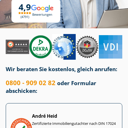
4,9
Bewertungen
4791
Wir beraten Sie kostenlos, gleich anrufen:
0800 - 909 02 82
oder Formular
abschicken:
André Heid
Zertifizierte Im­mo­bi­li­en­gut­ach­ter nach DIN 17024