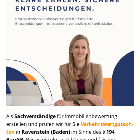
Als
Sachverständige
für Im­mo­bi­li­en­be­wer­tung
erstellen und prüfen wir für Sie
Ver­kehrs­wert­gut­ach­
ten
in
Ravenstein (Baden)
im Sinne des
§ 194
BauGB
. Wir ermitteln unabhängig und fair den