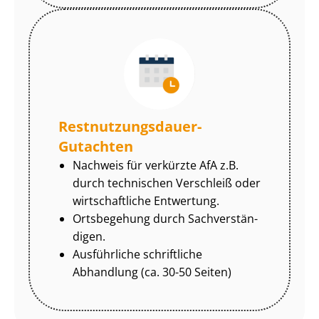
Rest­nut­zungs­dau­er-
Gutachten
Nachweis für verkürzte AfA z.B.
durch technischen Verschleiß oder
wirtschaftliche Entwertung.
Ortsbegehung durch Sach­ver­stän­
di­gen.
Ausführliche schriftliche
Abhandlung (ca. 30-50 Seiten)