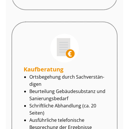
Kaufberatung
Ortsbegehung durch Sach­ver­stän­
di­gen
Beurteilung Gebäudesubstanz und
Sa­nie­rungs­be­darf
Schriftliche Abhandlung (ca. 20
Seiten)
Ausführliche telefonische
Besprechung der Ergebnisse