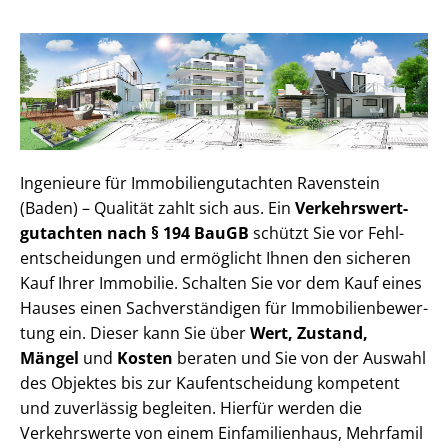
Ingenieure für Im­mo­bi­li­en­gut­ach­ten Ravenstein
(Baden) – Qualität zahlt sich aus. Ein
Ver­kehrs­wert­
gut­ach­ten nach § 194 BauGB
schützt Sie vor Fehl­
ent­schei­dun­gen und ermöglicht Ihnen den sicheren
Kauf Ihrer Immobilie. Schalten Sie vor dem Kauf eines
Hauses einen Sach­ver­stän­di­gen für Im­mo­bi­li­en­be­wer­
tung ein. Dieser kann Sie über
Wert, Zustand,
Mängel
und
Kosten
beraten und Sie von der Auswahl
des Objektes bis zur Kauf­ent­schei­dung kompetent
und zuverlässig begleiten. Hierfür werden die
Verkehrswerte von einem Einfamilienhaus, Mehr­fa­mi­l