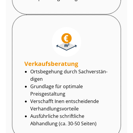
Ver­kaufs­be­ra­tung
Ortsbegehung durch Sach­ver­stän­
di­gen
Grundlage für optimale
Preisgestaltung
Verschafft Inen entscheidende
Ver­hand­lungs­vor­tei­le
Ausführliche schriftliche
Abhandlung (ca. 30-50 Seiten)