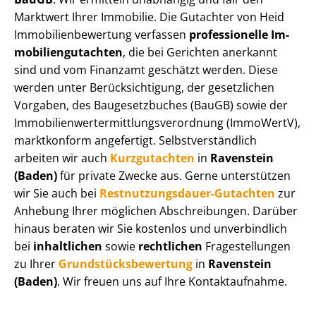
Marktwert Ihrer Immobilie. Die Gutachter von Heid
Im­mo­bi­li­en­be­wer­tung verfassen
professionelle Im­
mo­bi­li­en­gut­ach­ten
, die bei Gerichten anerkannt
sind und vom Finanzamt geschätzt werden. Diese
werden unter Be­rück­sich­ti­gung, der gesetzlichen
Vorgaben, des Baugesetzbuches (BauGB) sowie der
Im­mo­bi­li­en­wert­ermitt­lungs­ver­ord­nung (ImmoWertV),
marktkonform angefertigt. Selbst­ver­ständ­lich
arbeiten wir auch
Kurzgutachten
in
Ravenstein
(Baden)
für private Zwecke aus. Gerne unterstützen
wir Sie auch bei
Rest­nut­zungs­dau­er-Gutachten
zur
Anhebung Ihrer möglichen Abschreibungen. Darüber
hinaus beraten wir Sie kostenlos und unverbindlich
bei
inhaltlichen
sowie
rechtlichen
Fragestellungen
zu Ihrer
Grund­stücks­be­wer­tung
in
Ravenstein
(Baden)
. Wir freuen uns auf Ihre Kontaktaufnahme.