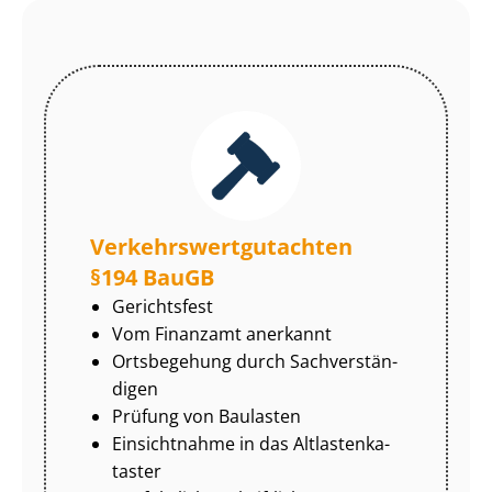
Ver­kehrs­wert­gut­ach­ten
§194 BauGB
Gerichtsfest
Vom Finanzamt anerkannt
Ortsbegehung durch Sach­ver­stän­
di­gen
Prüfung von Baulasten
Einsichtnahme in das Alt­las­ten­ka­
tas­ter