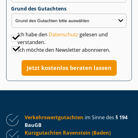
Grund des Gutachtens
Ich habe den
Datenschutz
gelesen und
verstanden.
Ich möchte den Newsletter abonnieren.
Jetzt kostenlos beraten lassen
Ver­kehrs­wert­gut­ach­ten
im Sinne des
§ 194
BauGB
Kurzgutachten Ravenstein (Baden)