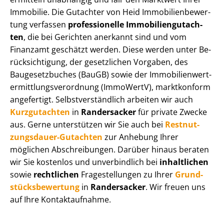
Immobilie. Die Gutachter von Heid Im­mo­bi­li­en­be­wer­
tung verfassen
professionelle Im­mo­bi­li­en­gut­ach­
ten
, die bei Gerichten anerkannt sind und vom
Finanzamt geschätzt werden. Diese werden unter Be­
rück­sich­ti­gung, der gesetzlichen Vorgaben, des
Baugesetzbuches (BauGB) sowie der Im­mo­bi­li­en­wert­
ermitt­lungs­ver­ord­nung (ImmoWertV), marktkonform
angefertigt. Selbst­ver­ständ­lich arbeiten wir auch
Kurzgutachten
in
Randersacker
für private Zwecke
aus. Gerne unterstützen wir Sie auch bei
Rest­nut­
zungs­dau­er-Gutachten
zur Anhebung Ihrer
möglichen Abschreibungen. Darüber hinaus beraten
wir Sie kostenlos und unverbindlich bei
inhaltlichen
sowie
rechtlichen
Fragestellungen zu Ihrer
Grund­
stücks­be­wer­tung
in
Randersacker
. Wir freuen uns
auf Ihre Kontaktaufnahme.