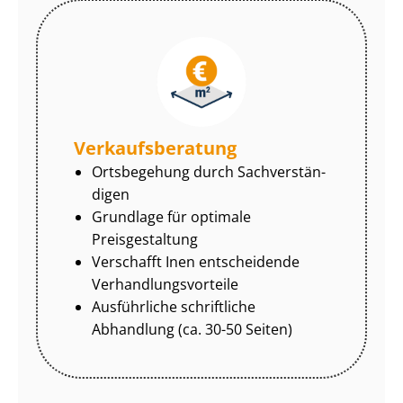
Ver­kaufs­be­ra­tung
Ortsbegehung durch Sach­ver­stän­
di­gen
Grundlage für optimale
Preisgestaltung
Verschafft Inen entscheidende
Ver­hand­lungs­vor­tei­le
Ausführliche schriftliche
Abhandlung (ca. 30-50 Seiten)