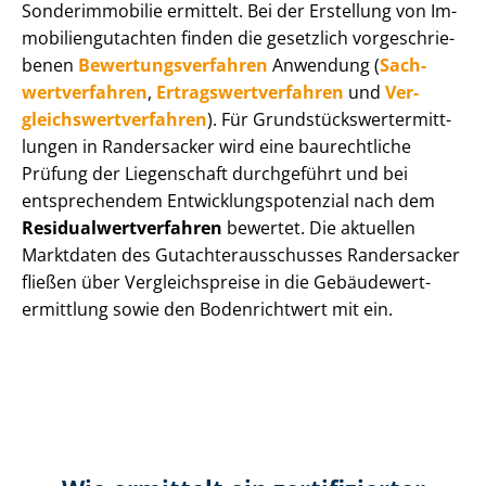
Sonderimmobilie ermittelt. Bei der Erstellung von Im­
mo­bi­li­en­gut­ach­ten finden die gesetzlich vor­ge­schrie­
be­nen
Be­wer­tungs­ver­fah­ren
Anwendung (
Sach­
wert­ver­fah­ren
,
Er­trags­wert­ver­fah­ren
und
Ver­
gleichs­wert­ver­fah­ren
). Für Grund­stücks­wert­ermitt­
lun­gen in Randersacker wird eine baurechtliche
Prüfung der Liegenschaft durchgeführt und bei
entsprechendem Ent­wick­lungs­po­ten­zi­al nach dem
Re­si­du­al­wert­ver­fah­ren
bewertet. Die aktuellen
Marktdaten des Gut­ach­ter­aus­schus­ses Randersacker
fließen über Ver­gleichs­prei­se in die Ge­bäu­de­wert­
ermitt­lung sowie den Bodenrichtwert mit ein.