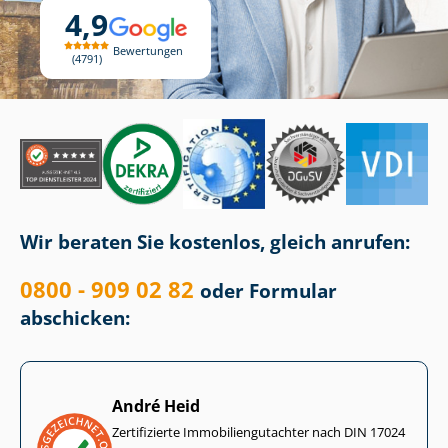
4,9
Bewertungen
4791
Wir beraten Sie kostenlos, gleich anrufen:
0800 - 909 02 82
oder Formular
abschicken:
André Heid
Zertifizierte Im­mo­bi­li­en­gut­ach­ter nach DIN 17024