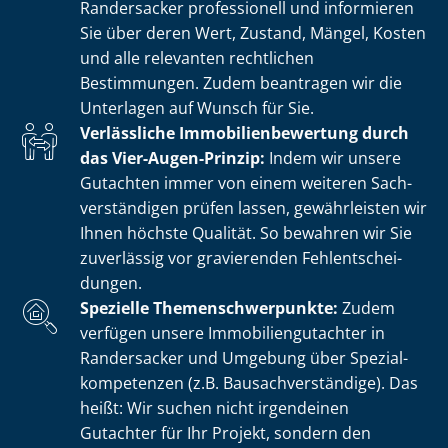
Randersacker professionell und informieren
Sie über deren Wert, Zustand, Mängel, Kosten
und alle relevanten rechtlichen
Bestimmungen. Zudem beantragen wir die
Unterlagen auf Wunsch für Sie.
Verlässliche Im­mo­bi­li­en­be­wer­tung durch
das Vier-Augen-Prinzip:
Indem wir unsere
Gutachten immer von einem weiteren Sach­
ver­stän­di­gen prüfen lassen, gewährleisten wir
Ihnen höchste Qualität. So bewahren wir Sie
zuverlässig vor gravierenden Fehl­ent­schei­
dun­gen.
Spezielle The­men­schwer­punk­te:
Zudem
verfügen unsere Im­mo­bi­li­en­gut­ach­ter in
Randersacker und Umgebung über Spe­zi­al­
kom­pe­ten­zen (z.B. Bau­sach­ver­stän­di­ge). Das
heißt: Wir suchen nicht irgendeinen
Gutachter für Ihr Projekt, sondern den