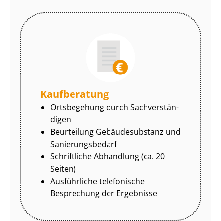
Kaufberatung
Ortsbegehung durch Sach­ver­stän­
di­gen
Beurteilung Gebäudesubstanz und
Sa­nie­rungs­be­darf
Schriftliche Abhandlung (ca. 20
Seiten)
Ausführliche telefonische
Besprechung der Ergebnisse