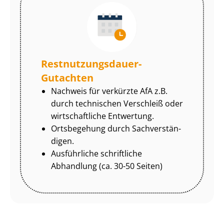
Rest­nut­zungs­dau­er-
Gutachten
Nachweis für verkürzte AfA z.B.
durch technischen Verschleiß oder
wirtschaftliche Entwertung.
Ortsbegehung durch Sach­ver­stän­
di­gen.
Ausführliche schriftliche
Abhandlung (ca. 30-50 Seiten)