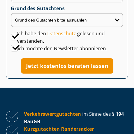
Grund des Gutachtens
Ich habe den
Datenschutz
gelesen und
verstanden.
Ich möchte den Newsletter abonnieren.
Jetzt kostenlos beraten lassen
Ver­kehrs­wert­gut­ach­ten
im Sinne des
§ 194
BauGB
Kurzgutachten Randersacker