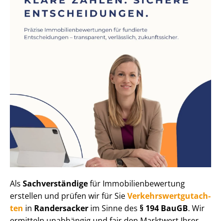
Als
Sachverständige
für Im­mo­bi­li­en­be­wer­tung
erstellen und prüfen wir für Sie
Ver­kehrs­wert­gut­ach­
ten
in
Randersacker
im Sinne des
§ 194 BauGB
. Wir
ermitteln unabhängig und fair den Marktwert Ihrer