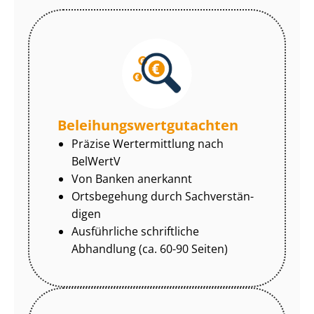
Be­lei­hungs­wert­gut­ach­ten
Präzise Wertermittlung nach
BelWertV
Von Banken anerkannt
Ortsbegehung durch Sach­ver­stän­
di­gen
Ausführliche schriftliche
Abhandlung (ca. 60-90 Seiten)