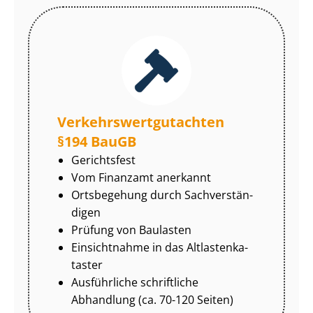
Ver­kehrs­wert­gut­ach­ten
§194 BauGB
Gerichtsfest
Vom Finanzamt anerkannt
Ortsbegehung durch Sach­ver­stän­
di­gen
Prüfung von Baulasten
Einsichtnahme in das Alt­las­ten­ka­
tas­ter
Ausführliche schriftliche
Abhandlung (ca. 70-120 Seiten)