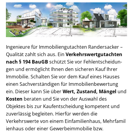
Ingenieure für Im­mo­bi­li­en­gut­ach­ten Randersacker –
Qualität zahlt sich aus. Ein
Ver­kehrs­wert­gut­ach­ten
nach § 194 BauGB
schützt Sie vor Fehl­ent­schei­dun­
gen und ermöglicht Ihnen den sicheren Kauf Ihrer
Immobilie. Schalten Sie vor dem Kauf eines Hauses
einen Sach­ver­stän­di­gen für Im­mo­bi­li­en­be­wer­tung
ein. Dieser kann Sie über
Wert, Zustand, Mängel
und
Kosten
beraten und Sie von der Auswahl des
Objektes bis zur Kauf­ent­schei­dung kompetent und
zuverlässig begleiten. Hierfür werden die
Verkehrswerte von einem Einfamilienhaus, Mehr­fa­mi­l
i­en­haus oder einer Ge­wer­be­im­mo­bi­lie bzw.