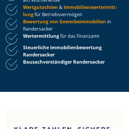
Wertgutachten
&
Im­mo­bi­li­en­wert­ermitt­
lung
für Be­triebs­ver­mö­gen
Bewertung von Ge­wer­be­im­mo­bi­li­en
in
Randersacker
Wertermittlung
für das Finanzamt
Steuerliche Im­mo­bi­li­en­be­wer­tung
Randersacker
Bau­sach­ver­stän­di­ger Randersacker