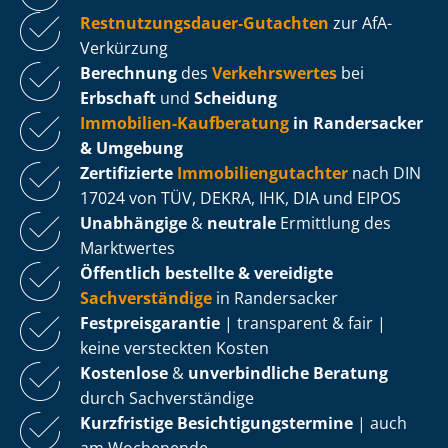
Rest­nut­zungs­dau­er-Gutachten
zur AfA-
Verkürzung
Berechnung
des
Verkehrswertes
bei
Erbschaft
und
Scheidung
Immobilien-Kaufberatung
in Randersacker
& Umgebung
Zertifizierte
Im­mo­bi­li­en­gut­ach­ter
nach DIN
17024 von TÜV, DEKRA, IHK, DIA und EIPOS
Unabhängige
&
neutrale
Ermittlung des
Marktwertes
Öffentlich bestellte & vereidigte
Sachverständige
in Randersacker
Fest­preis­ga­ran­tie
| transparent & fair |
keine versteckten Kosten
Kostenlose
&
unverbindliche Beratung
durch Sachverständige
Kurzfristige Be­sich­ti­gungs­ter­mi­ne
| auch
am Wochenende