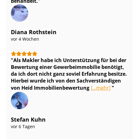
behandelt.
Diana Rothstein
vor 4 Wochen
Als Makler habe ich Unterstützung für bei der
Bewertung einer Ge­wer­be­im­mo­bi­lie benötigt,
da ich dort nicht ganz soviel Erfahrung besitze.
Hierbei wurde ich von den Sach­ver­stän­di­gen
von Heid Im­mo­bi­li­en­be­wer­tung
[...mehr]
Stefan Kuhn
vor 6 Tagen