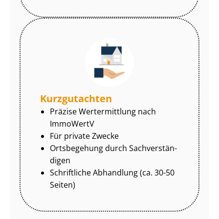
Kurzgutachten
Präzise Wertermittlung nach
ImmoWertV
Für private Zwecke
Ortsbegehung durch Sach­ver­stän­
di­gen
Schriftliche Abhandlung (ca. 30-50
Seiten)