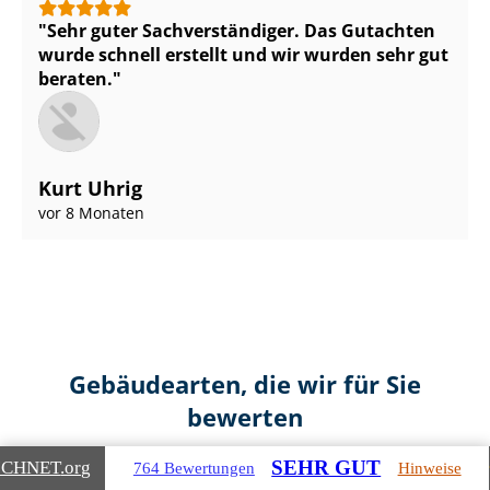
Sehr guter Sach­ver­stän­di­ger. Das Gutachten
wurde schnell erstellt und wir wurden sehr gut
beraten.
Kurt Uhrig
vor 8 Monaten
Gebäudearten, die wir für Sie
bewerten
SEHR GUT
ICHNET
.org
764 Bewertungen
Hinweise