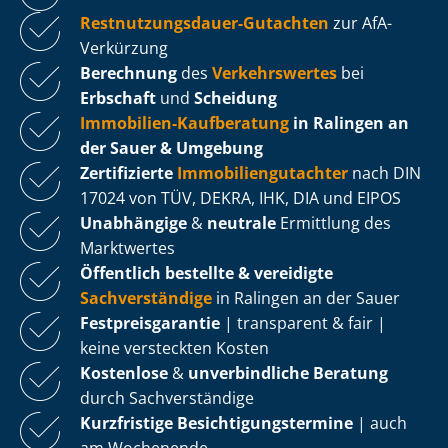
Rest­nut­zungs­dau­er-Gutachten
zur AfA-
Verkürzung
Berechnung
des
Verkehrswertes
bei
Erbschaft
und
Scheidung
Immobilien-Kaufberatung
in Ralingen an
der Sauer & Umgebung
Zertifizierte
Im­mo­bi­li­en­gut­ach­ter
nach DIN
17024 von TÜV, DEKRA, IHK, DIA und EIPOS
Unabhängige
&
neutrale
Ermittlung des
Marktwertes
Öffentlich bestellte & vereidigte
Sachverständige
in Ralingen an der Sauer
Fest­preis­ga­ran­tie
| transparent & fair |
keine versteckten Kosten
Kostenlose
&
unverbindliche Beratung
durch Sachverständige
Kurzfristige Be­sich­ti­gungs­ter­mi­ne
| auch
am Wochenende