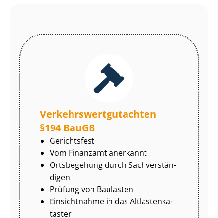
Ver­kehrs­wert­gut­ach­ten
§194 BauGB
Gerichtsfest
Vom Finanzamt anerkannt
Ortsbegehung durch Sach­ver­stän­
di­gen
Prüfung von Baulasten
Einsichtnahme in das Alt­las­ten­ka­
tas­ter