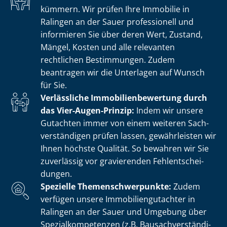
kümmern. Wir prüfen Ihre Immobilie in
Ralingen an der Sauer professionell und
informieren Sie über deren Wert, Zustand,
Mängel, Kosten und alle relevanten
rechtlichen Bestimmungen. Zudem
beantragen wir die Unterlagen auf Wunsch
für Sie.
Verlässliche Im­mo­bi­li­en­be­wer­tung durch
das Vier-Augen-Prinzip:
Indem wir unsere
Gutachten immer von einem weiteren Sach­
ver­stän­di­gen prüfen lassen, gewährleisten wir
Ihnen höchste Qualität. So bewahren wir Sie
zuverlässig vor gravierenden Fehl­ent­schei­
dun­gen.
Spezielle The­men­schwer­punk­te:
Zudem
verfügen unsere Im­mo­bi­li­en­gut­ach­ter in
Ralingen an der Sauer und Umgebung über
Spe­zi­al­kom­pe­ten­zen (z.B. Bau­sach­ver­stän­di­