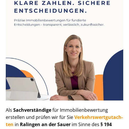
Als
Sachverständige
für Im­mo­bi­li­en­be­wer­tung
erstellen und prüfen wir für Sie
Ver­kehrs­wert­gut­ach­
ten
in
Ralingen an der Sauer
im Sinne des
§ 194