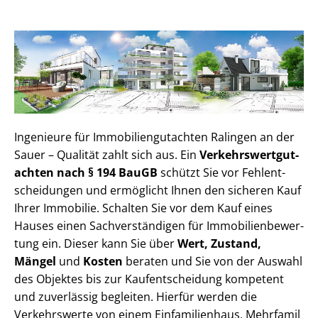
Ingenieure für Im­mo­bi­li­en­gut­ach­ten Ralingen an der
Sauer – Qualität zahlt sich aus. Ein
Ver­kehrs­wert­gut­
ach­ten nach § 194 BauGB
schützt Sie vor Fehl­ent­
schei­dun­gen und ermöglicht Ihnen den sicheren Kauf
Ihrer Immobilie. Schalten Sie vor dem Kauf eines
Hauses einen Sach­ver­stän­di­gen für Im­mo­bi­li­en­be­wer­
tung ein. Dieser kann Sie über
Wert, Zustand,
Mängel
und
Kosten
beraten und Sie von der Auswahl
des Objektes bis zur Kauf­ent­schei­dung kompetent
und zuverlässig begleiten. Hierfür werden die
Verkehrswerte von einem Einfamilienhaus, Mehr­fa­mi­l