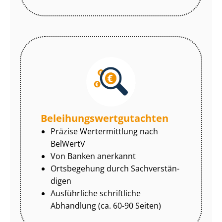
Be­lei­hungs­wert­gut­ach­ten
Präzise Wertermittlung nach
BelWertV
Von Banken anerkannt
Ortsbegehung durch Sach­ver­stän­
di­gen
Ausführliche schriftliche
Abhandlung (ca. 60-90 Seiten)