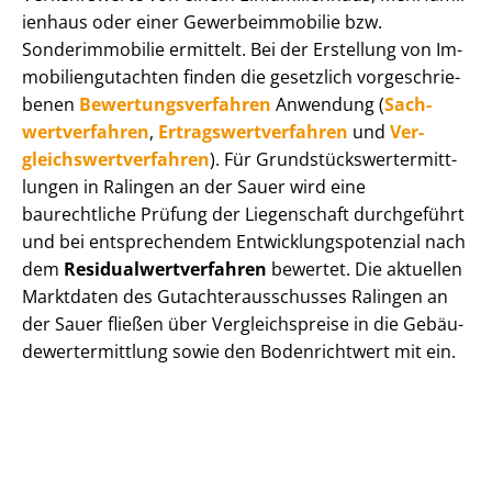
i­en­haus oder einer Ge­wer­be­im­mo­bi­lie bzw.
Sonderimmobilie ermittelt. Bei der Erstellung von Im­
mo­bi­li­en­gut­ach­ten finden die gesetzlich vor­ge­schrie­
be­nen
Be­wer­tungs­ver­fah­ren
Anwendung (
Sach­
wert­ver­fah­ren
,
Er­trags­wert­ver­fah­ren
und
Ver­
gleichs­wert­ver­fah­ren
). Für Grund­stücks­wert­ermitt­
lun­gen in Ralingen an der Sauer wird eine
baurechtliche Prüfung der Liegenschaft durchgeführt
und bei entsprechendem Ent­wick­lungs­po­ten­zi­al nach
dem
Re­si­du­al­wert­ver­fah­ren
bewertet. Die aktuellen
Marktdaten des Gut­ach­ter­aus­schus­ses Ralingen an
der Sauer fließen über Ver­gleichs­prei­se in die Ge­bäu­
de­wert­ermitt­lung sowie den Bodenrichtwert mit ein.