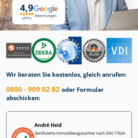
4,9
Bewertungen
4791
Wir beraten Sie kostenlos, gleich anrufen:
0800 - 909 02 82
oder Formular
abschicken:
André Heid
Zertifizierte Im­mo­bi­li­en­gut­ach­ter nach DIN 17024