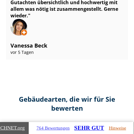
Gutachten übersichtlich und hochwertig mit
allem was nötig ist zu­sam­men­ge­stellt. Gerne
wieder.
Vanessa Beck
vor 5 Tagen
Gebäudearten, die wir für Sie
bewerten
SEHR GUT
ICHNET
.org
764 Bewertungen
Hinweise