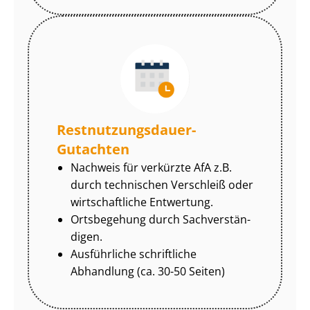
Rest­nut­zungs­dau­er-
Gutachten
Nachweis für verkürzte AfA z.B.
durch technischen Verschleiß oder
wirtschaftliche Entwertung.
Ortsbegehung durch Sach­ver­stän­
di­gen.
Ausführliche schriftliche
Abhandlung (ca. 30-50 Seiten)