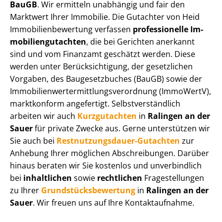
BauGB
. Wir ermitteln unabhängig und fair den
Marktwert Ihrer Immobilie. Die Gutachter von Heid
Im­mo­bi­li­en­be­wer­tung verfassen
professionelle Im­
mo­bi­li­en­gut­ach­ten
, die bei Gerichten anerkannt
sind und vom Finanzamt geschätzt werden. Diese
werden unter Be­rück­sich­ti­gung, der gesetzlichen
Vorgaben, des Baugesetzbuches (BauGB) sowie der
Im­mo­bi­li­en­wert­ermitt­lungs­ver­ord­nung (ImmoWertV),
marktkonform angefertigt. Selbst­ver­ständ­lich
arbeiten wir auch
Kurzgutachten
in
Ralingen an der
Sauer
für private Zwecke aus. Gerne unterstützen wir
Sie auch bei
Rest­nut­zungs­dau­er-Gutachten
zur
Anhebung Ihrer möglichen Abschreibungen. Darüber
hinaus beraten wir Sie kostenlos und unverbindlich
bei
inhaltlichen
sowie
rechtlichen
Fragestellungen
zu Ihrer
Grund­stücks­be­wer­tung
in
Ralingen an der
Sauer
. Wir freuen uns auf Ihre Kontaktaufnahme.