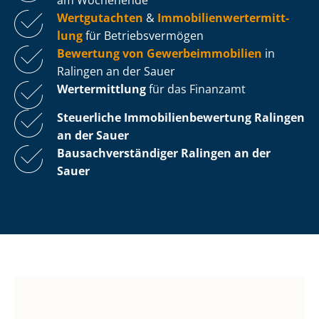
Wertgutachten
&
Im­mo­bi­li­en­wert­ermitt­
lung
für Be­triebs­ver­mö­gen
Bewertung von Ge­wer­be­im­mo­bi­li­en
in
Ralingen an der Sauer
Wertermittlung
für das Finanzamt
Steuerliche Im­mo­bi­li­en­be­wer­tung
Ralingen
an der Sauer
Bau­sach­ver­stän­di­ger Ralingen an der
Sauer