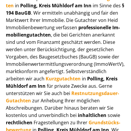
ten
in
Polling, Kreis Mühldorf am Inn
im Sinne des
§
194 BauGB
. Wir ermitteln unabhängig und fair den
Marktwert Ihrer Immobilie. Die Gutachter von Heid
Im­mo­bi­li­en­be­wer­tung verfassen
professionelle Im­
mo­bi­li­en­gut­ach­ten
, die bei Gerichten anerkannt
sind und vom Finanzamt geschätzt werden. Diese
werden unter Be­rück­sich­ti­gung, der gesetzlichen
Vorgaben, des Baugesetzbuches (BauGB) sowie der
Im­mo­bi­li­en­wert­ermitt­lungs­ver­ord­nung (ImmoWertV),
marktkonform angefertigt. Selbst­ver­ständ­lich
arbeiten wir auch
Kurzgutachten
in
Polling, Kreis
Mühldorf am Inn
für private Zwecke aus. Gerne
unterstützen wir Sie auch bei
Rest­nut­zungs­dau­er-
Gutachten
zur Anhebung Ihrer möglichen
Abschreibungen. Darüber hinaus beraten wir Sie
kostenlos und unverbindlich bei
inhaltlichen
sowie
rechtlichen
Fragestellungen zu Ihrer
Grund­stücks­
be­wer­tung
in
Polling, Kreis Mühldorf am Inn
. Wir