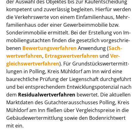
der Auswahl des Objektes bis zur Kauf­ent­schei­dung
kompetent und zuverlässig begleiten. Hierfür werden
die Verkehrswerte von einem Einfamilienhaus, Mehr­
fa­mi­li­en­haus oder einer Ge­wer­be­im­mo­bi­lie bzw.
Sonderimmobilie ermittelt. Bei der Erstellung von Im­
mo­bi­li­en­gut­ach­ten finden die gesetzlich vor­ge­schrie­
be­nen
Be­wer­tungs­ver­fah­ren
Anwendung (
Sach­
wert­ver­fah­ren
,
Er­trags­wert­ver­fah­ren
und
Ver­
gleichs­wert­ver­fah­ren
). Für Grund­stücks­wert­ermitt­
lun­gen in Polling, Kreis Mühldorf am Inn wird eine
baurechtliche Prüfung der Liegenschaft durchgeführt
und bei entsprechendem Ent­wick­lungs­po­ten­zi­al nach
dem
Re­si­du­al­wert­ver­fah­ren
bewertet. Die aktuellen
Marktdaten des Gut­ach­ter­aus­schus­ses Polling, Kreis
Mühldorf am Inn fließen über Ver­gleichs­prei­se in die
Ge­bäu­de­wert­ermitt­lung sowie den Bodenrichtwert
mit ein.