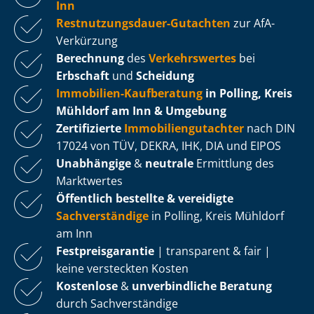
Inn
Rest­nut­zungs­dau­er-Gutachten
zur AfA-
Verkürzung
Berechnung
des
Verkehrswertes
bei
Erbschaft
und
Scheidung
Immobilien-Kaufberatung
in Polling, Kreis
Mühldorf am Inn & Umgebung
Zertifizierte
Im­mo­bi­li­en­gut­ach­ter
nach DIN
17024 von TÜV, DEKRA, IHK, DIA und EIPOS
Unabhängige
&
neutrale
Ermittlung des
Marktwertes
Öffentlich bestellte & vereidigte
Sachverständige
in Polling, Kreis Mühldorf
am Inn
Fest­preis­ga­ran­tie
| transparent & fair |
keine versteckten Kosten
Kostenlose
&
unverbindliche Beratung
durch Sachverständige