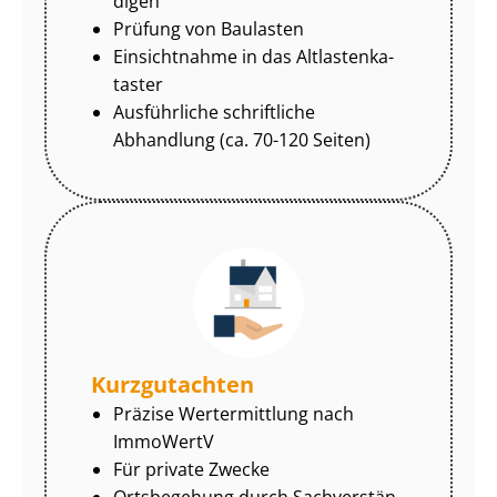
di­gen
Prüfung von Baulasten
Einsichtnahme in das Alt­las­ten­ka­
tas­ter
Ausführliche schriftliche
Abhandlung (ca. 70-120 Seiten)
Kurzgutachten
Präzise Wertermittlung nach
ImmoWertV
Für private Zwecke
Ortsbegehung durch Sach­ver­stän­