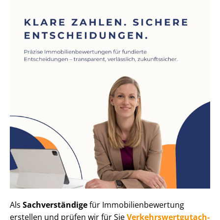
Als
Sachverständige
für Im­mo­bi­li­en­be­wer­tung
erstellen und prüfen wir für Sie
Ver­kehrs­wert­gut­ach­