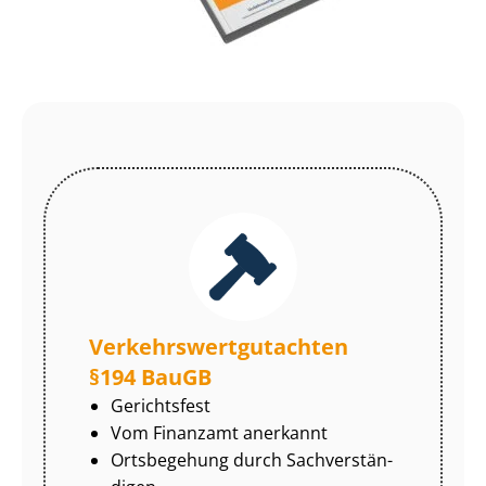
Ver­kehrs­wert­gut­ach­ten
§194 BauGB
Gerichtsfest
Vom Finanzamt anerkannt
Ortsbegehung durch Sach­ver­stän­