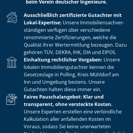
beim Verein deutscher Ingenieure.
Ausschließlich zertifizierte Gutachter mit
Lokal-Expertise:
Unsere Im­mo­bi­li­en­sach­ver­
stän­di­gen verfügen über verschiedene
renommierte Zer­ti­fi­zie­run­gen, welche die
Qualität ihrer Wertermittlung bezeugen. Dazu
gehören TÜV, DEKRA, IHK, DIA und EIPOS.
Einhaltung rechtlicher Vorgaben:
Unsere
lokalen Im­mo­bi­li­en­gut­ach­ter kennen die
Gesetzeslage in Polling, Kreis Mühldorf am
Inn und Umgebung bestens. Unsere
Gutachten halten diese immer ein.
Faires Pauschalangebot: Klar und
transparent, ohne versteckte Kosten.
Unsere Experten erstellen eine verbindliche
Kalkulation aller anfallenden Kosten im
Voraus, sodass Sie keine unerwarteten