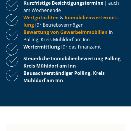
Kurzfristige Be­sich­ti­gungs­ter­mi­ne
| auch
am Wochenende
Wertgutachten
&
Im­mo­bi­li­en­wert­ermitt­
lung
für Be­triebs­ver­mö­gen
Bewertung von Ge­wer­be­im­mo­bi­li­en
in
Polling, Kreis Mühldorf am Inn
Wertermittlung
für das Finanzamt
Steuerliche Im­mo­bi­li­en­be­wer­tung
Polling,
Kreis Mühldorf am Inn
Bau­sach­ver­stän­di­ger Polling, Kreis
Mühldorf am Inn