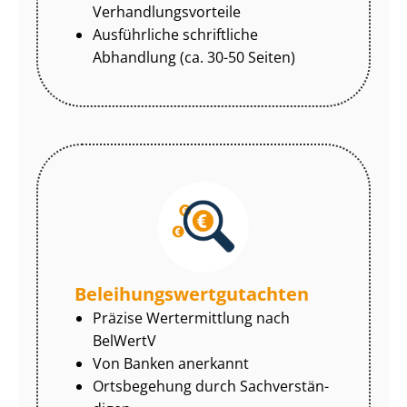
Ver­hand­lungs­vor­tei­le
Ausführliche schriftliche
Abhandlung (ca. 30-50 Seiten)
Be­lei­hungs­wert­gut­ach­ten
Präzise Wertermittlung nach
BelWertV
Von Banken anerkannt
Ortsbegehung durch Sach­ver­stän­