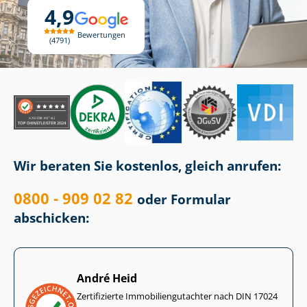
4,9
Bewertungen
4791
Wir beraten Sie kostenlos, gleich anrufen:
0800 - 909 02 82
oder Formular
abschicken:
André Heid
Zertifizierte Im­mo­bi­li­en­gut­ach­ter nach DIN 17024