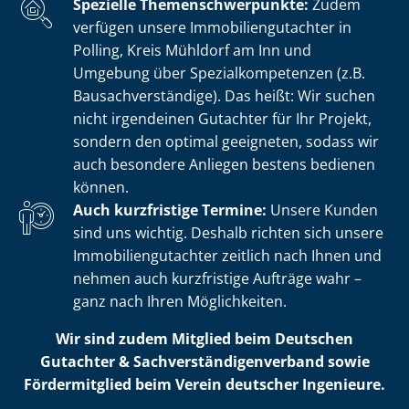
Spezielle The­men­schwer­punk­te:
Zudem
verfügen unsere Im­mo­bi­li­en­gut­ach­ter in
Polling, Kreis Mühldorf am Inn und
Umgebung über Spe­zi­al­kom­pe­ten­zen (z.B.
Bau­sach­ver­stän­di­ge). Das heißt: Wir suchen
nicht irgendeinen Gutachter für Ihr Projekt,
sondern den optimal geeigneten, sodass wir
auch besondere Anliegen bestens bedienen
können.
Auch kurzfristige Termine:
Unsere Kunden
sind uns wichtig. Deshalb richten sich unsere
Im­mo­bi­li­en­gut­ach­ter zeitlich nach Ihnen und
nehmen auch kurzfristige Aufträge wahr –
ganz nach Ihren Möglichkeiten.
Wir sind zudem Mitglied beim Deutschen
Gutachter & Sach­ver­stän­di­gen­ver­band sowie
Fördermitglied beim Verein deutscher Ingenieure.