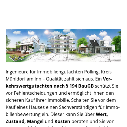
Ingenieure für Im­mo­bi­li­en­gut­ach­ten Polling, Kreis
Mühldorf am Inn – Qualität zahlt sich aus. Ein
Ver­
kehrs­wert­gut­ach­ten nach § 194 BauGB
schützt Sie
vor Fehl­ent­schei­dun­gen und ermöglicht Ihnen den
sicheren Kauf Ihrer Immobilie. Schalten Sie vor dem
Kauf eines Hauses einen Sach­ver­stän­di­gen für Im­mo­
bi­li­en­be­wer­tung ein. Dieser kann Sie über
Wert,
Zustand, Mängel
und
Kosten
beraten und Sie von