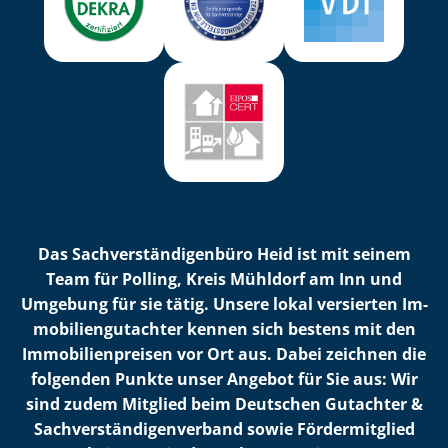
Das Sach­ver­stän­di­gen­bü­ro Heid ist mit seinem
Team für Polling, Kreis Mühldorf am Inn und
Umgebung für sie tätig. Unsere lokal versierten Im­
mo­bi­li­en­gut­ach­ter kennen sich bestens mit den
Im­mo­bi­li­en­prei­sen vor Ort aus. Dabei zeichnen die
folgenden Punkte unser Angebot für Sie aus: Wir
sind zudem Mitglied beim Deutschen Gutachter &
Sach­ver­stän­di­gen­ver­band sowie Fördermitglied