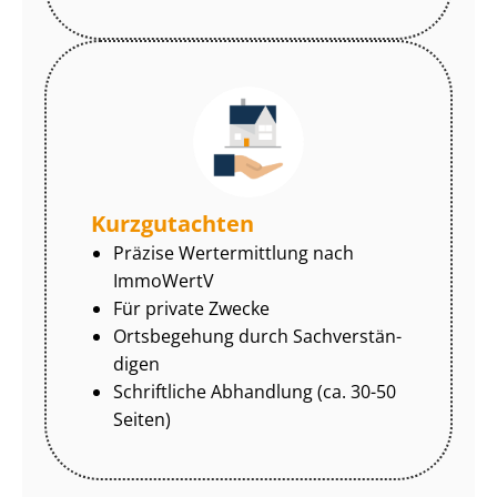
Kurzgutachten
Präzise Wertermittlung nach
ImmoWertV
Für private Zwecke
Ortsbegehung durch Sach­ver­stän­
di­gen
Schriftliche Abhandlung (ca. 30-50
Seiten)