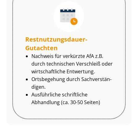
Rest­nut­zungs­dau­er-
Gutachten
Nachweis für verkürzte AfA z.B.
durch technischen Verschleiß oder
wirtschaftliche Entwertung.
Ortsbegehung durch Sach­ver­stän­
di­gen.
Ausführliche schriftliche
Abhandlung (ca. 30-50 Seiten)