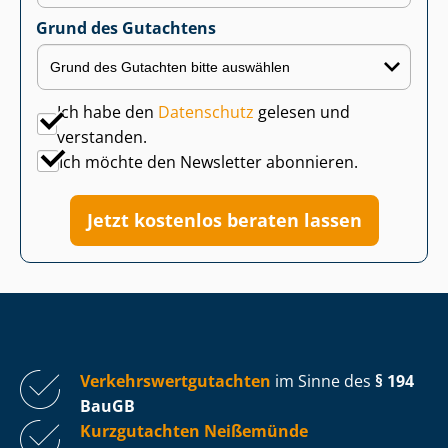
Grund des Gutachtens
Ich habe den
Datenschutz
gelesen und
verstanden.
Ich möchte den Newsletter abonnieren.
Jetzt kostenlos beraten lassen
Ver­kehrs­wert­gut­ach­ten
im Sinne des
§ 194
BauGB
Kurzgutachten Neißemünde