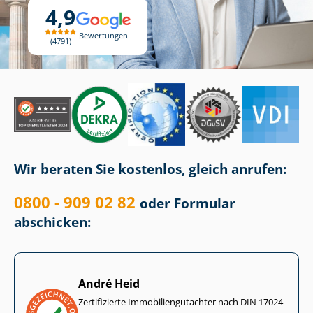
4,9
Bewertungen
4791
Wir beraten Sie kostenlos, gleich anrufen:
0800 - 909 02 82
oder Formular
abschicken:
André Heid
Zertifizierte Im­mo­bi­li­en­gut­ach­ter nach DIN 17024