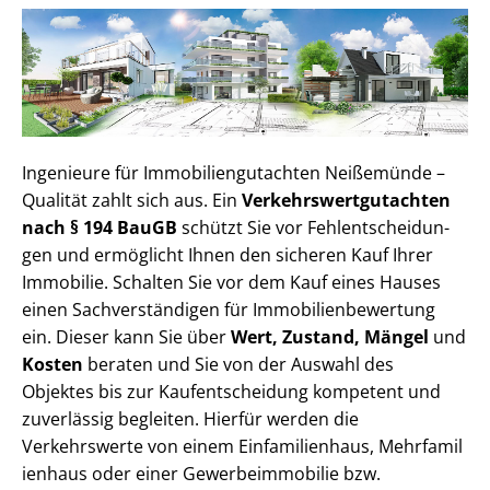
Ingenieure für Im­mo­bi­li­en­gut­ach­ten Neißemünde –
Qualität zahlt sich aus. Ein
Ver­kehrs­wert­gut­ach­ten
nach § 194 BauGB
schützt Sie vor Fehl­ent­schei­dun­
gen und ermöglicht Ihnen den sicheren Kauf Ihrer
Immobilie. Schalten Sie vor dem Kauf eines Hauses
einen Sach­ver­stän­di­gen für Im­mo­bi­li­en­be­wer­tung
ein. Dieser kann Sie über
Wert, Zustand, Mängel
und
Kosten
beraten und Sie von der Auswahl des
Objektes bis zur Kauf­ent­schei­dung kompetent und
zuverlässig begleiten. Hierfür werden die
Verkehrswerte von einem Einfamilienhaus, Mehr­fa­mi­l
i­en­haus oder einer Ge­wer­be­im­mo­bi­lie bzw.