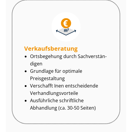
Ver­kaufs­be­ra­tung
Ortsbegehung durch Sach­ver­stän­
di­gen
Grundlage für optimale
Preisgestaltung
Verschafft Inen entscheidende
Ver­hand­lungs­vor­tei­le
Ausführliche schriftliche
Abhandlung (ca. 30-50 Seiten)