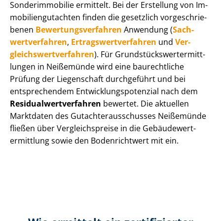
Sonderimmobilie ermittelt. Bei der Erstellung von Im­
mo­bi­li­en­gut­ach­ten finden die gesetzlich vor­ge­schrie­
be­nen
Be­wer­tungs­ver­fah­ren
Anwendung (
Sach­
wert­ver­fah­ren
,
Er­trags­wert­ver­fah­ren
und
Ver­
gleichs­wert­ver­fah­ren
). Für Grund­stücks­wert­ermitt­
lun­gen in Neißemünde wird eine baurechtliche
Prüfung der Liegenschaft durchgeführt und bei
entsprechendem Ent­wick­lungs­po­ten­zi­al nach dem
Re­si­du­al­wert­ver­fah­ren
bewertet. Die aktuellen
Marktdaten des Gut­ach­ter­aus­schus­ses Neißemünde
fließen über Ver­gleichs­prei­se in die Ge­bäu­de­wert­
ermitt­lung sowie den Bodenrichtwert mit ein.