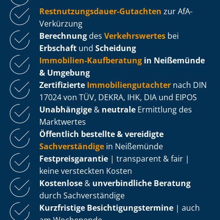
Rest­nut­zungs­dau­er-Gutachten
zur AfA-
Verkürzung
Berechnung
des
Verkehrswertes
bei
Erbschaft
und
Scheidung
Immobilien-Kaufberatung
in Neißemünde
& Umgebung
Zertifizierte
Im­mo­bi­li­en­gut­ach­ter
nach DIN
17024 von TÜV, DEKRA, IHK, DIA und EIPOS
Unabhängige
&
neutrale
Ermittlung des
Marktwertes
Öffentlich bestellte & vereidigte
Sachverständige
in Neißemünde
Fest­preis­ga­ran­tie
| transparent & fair |
keine versteckten Kosten
Kostenlose
&
unverbindliche Beratung
durch Sachverständige
Kurzfristige Be­sich­ti­gungs­ter­mi­ne
| auch
am Wochenende