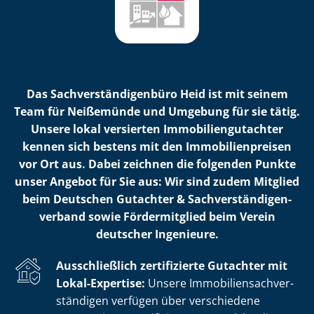
Das Sach­ver­stän­di­gen­bü­ro Heid ist mit seinem
Team für Neißemünde und Umgebung für sie tätig.
Unsere lokal versierten Im­mo­bi­li­en­gut­ach­ter
kennen sich bestens mit den Im­mo­bi­li­en­prei­sen
vor Ort aus. Dabei zeichnen die folgenden Punkte
unser Angebot für Sie aus: Wir sind zudem Mitglied
beim Deutschen Gutachter & Sach­ver­stän­di­gen­
ver­band sowie Fördermitglied beim Verein
deutscher Ingenieure.
Ausschließlich zertifizierte Gutachter mit
Lokal-Expertise:
Unsere Im­mo­bi­li­en­sach­ver­
stän­di­gen verfügen über verschiedene