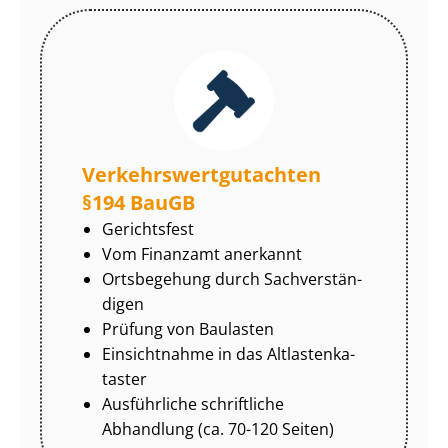
Ver­kehrs­wert­gut­ach­ten
§194 BauGB
Gerichtsfest
Vom Finanzamt anerkannt
Ortsbegehung durch Sach­ver­stän­
di­gen
Prüfung von Baulasten
Einsichtnahme in das Alt­las­ten­ka­
tas­ter
Ausführliche schriftliche
Abhandlung (ca. 70-120 Seiten)