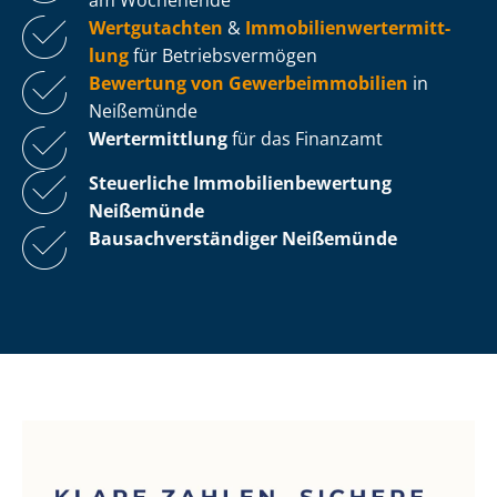
Wertgutachten
&
Im­mo­bi­li­en­wert­ermitt­
lung
für Be­triebs­ver­mö­gen
Bewertung von Ge­wer­be­im­mo­bi­li­en
in
Neißemünde
Wertermittlung
für das Finanzamt
Steuerliche Im­mo­bi­li­en­be­wer­tung
Neißemünde
Bau­sach­ver­stän­di­ger Neißemünde