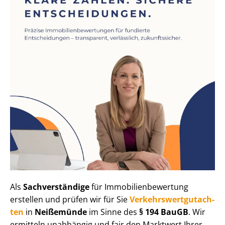
Als
Sachverständige
für Im­mo­bi­li­en­be­wer­tung
erstellen und prüfen wir für Sie
Ver­kehrs­wert­gut­ach­
ten
in
Neißemünde
im Sinne des
§ 194 BauGB
. Wir
ermitteln unabhängig und fair den Marktwert Ihrer