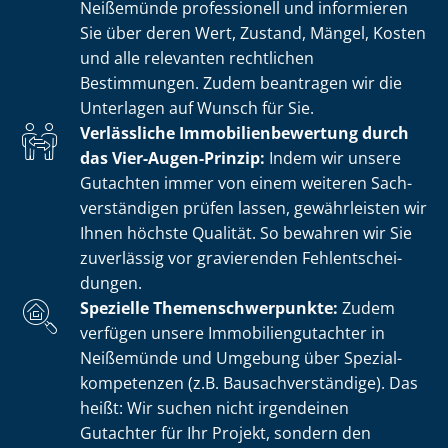
Neißemünde professionell und informieren
Sie über deren Wert, Zustand, Mängel, Kosten
und alle relevanten rechtlichen
Bestimmungen. Zudem beantragen wir die
Unterlagen auf Wunsch für Sie.
Verlässliche Im­mo­bi­li­en­be­wer­tung durch
das Vier-Augen-Prinzip:
Indem wir unsere
Gutachten immer von einem weiteren Sach­
ver­stän­di­gen prüfen lassen, gewährleisten wir
Ihnen höchste Qualität. So bewahren wir Sie
zuverlässig vor gravierenden Fehl­ent­schei­
dun­gen.
Spezielle The­men­schwer­punk­te:
Zudem
verfügen unsere Im­mo­bi­li­en­gut­ach­ter in
Neißemünde und Umgebung über Spe­zi­al­
kom­pe­ten­zen (z.B. Bau­sach­ver­stän­di­ge). Das
heißt: Wir suchen nicht irgendeinen
Gutachter für Ihr Projekt, sondern den