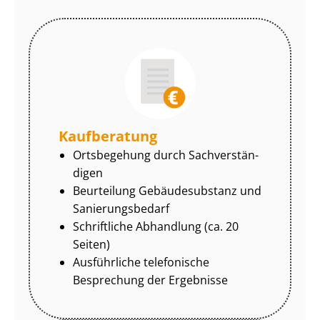
Kaufberatung
Ortsbegehung durch Sach­ver­stän­
di­gen
Beurteilung Gebäudesubstanz und
Sa­nie­rungs­be­darf
Schriftliche Abhandlung (ca. 20
Seiten)
Ausführliche telefonische
Besprechung der Ergebnisse