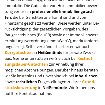
Immobilie. Die Gutachter von Heid Im­mo­bi­li­en­be­wer­
tung verfassen
professionelle Im­mo­bi­li­en­gut­ach­
ten
, die bei Gerichten anerkannt sind und vom
Finanzamt geschätzt werden. Diese werden unter Be­
rück­sich­ti­gung, der gesetzlichen Vorgaben, des
Baugesetzbuches (BauGB) sowie der Im­mo­bi­li­en­wert­
ermitt­lungs­ver­ord­nung (ImmoWertV), marktkonform
angefertigt. Selbst­ver­ständ­lich arbeiten wir auch
Kurzgutachten
in
Neißemünde
für private Zwecke
aus. Gerne unterstützen wir Sie auch bei
Rest­nut­
zungs­dau­er-Gutachten
zur Anhebung Ihrer
möglichen Abschreibungen. Darüber hinaus beraten
wir Sie kostenlos und unverbindlich bei
inhaltlichen
sowie
rechtlichen
Fragestellungen zu Ihrer
Grund­
stücks­be­wer­tung
in
Neißemünde
. Wir freuen uns
auf Ihre Kontaktaufnahme.