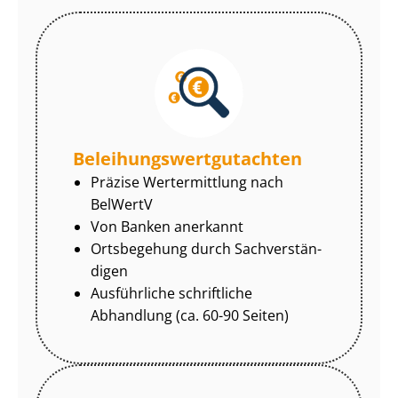
Be­lei­hungs­wert­gut­ach­ten
Präzise Wertermittlung nach
BelWertV
Von Banken anerkannt
Ortsbegehung durch Sach­ver­stän­
di­gen
Ausführliche schriftliche
Abhandlung (ca. 60-90 Seiten)