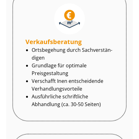
Ver­kaufs­be­ra­tung
Ortsbegehung durch Sach­ver­stän­
di­gen
Grundlage für optimale
Preisgestaltung
Verschafft Inen entscheidende
Ver­hand­lungs­vor­tei­le
Ausführliche schriftliche
Abhandlung (ca. 30-50 Seiten)