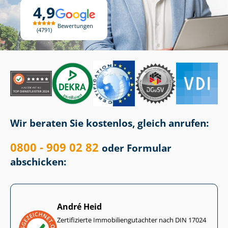
4,9
Bewertungen
4791
Wir beraten Sie kostenlos, gleich anrufen:
0800 - 909 02 82
oder Formular
abschicken:
André Heid
Zertifizierte Im­mo­bi­li­en­gut­ach­ter nach DIN 17024