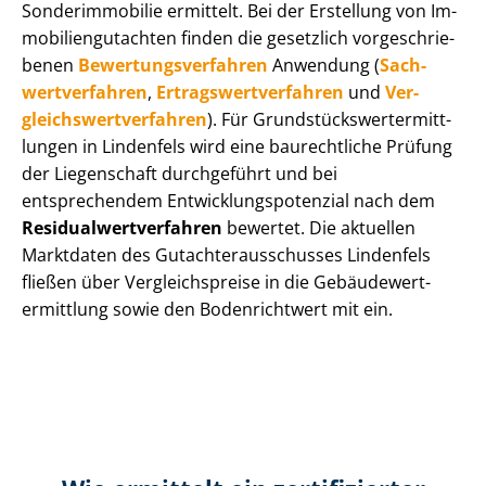
Sonderimmobilie ermittelt. Bei der Erstellung von Im­
mo­bi­li­en­gut­ach­ten finden die gesetzlich vor­ge­schrie­
be­nen
Be­wer­tungs­ver­fah­ren
Anwendung (
Sach­
wert­ver­fah­ren
,
Er­trags­wert­ver­fah­ren
und
Ver­
gleichs­wert­ver­fah­ren
). Für Grund­stücks­wert­ermitt­
lun­gen in Lindenfels wird eine baurechtliche Prüfung
der Liegenschaft durchgeführt und bei
entsprechendem Ent­wick­lungs­po­ten­zi­al nach dem
Re­si­du­al­wert­ver­fah­ren
bewertet. Die aktuellen
Marktdaten des Gut­ach­ter­aus­schus­ses Lindenfels
fließen über Ver­gleichs­prei­se in die Ge­bäu­de­wert­
ermitt­lung sowie den Bodenrichtwert mit ein.