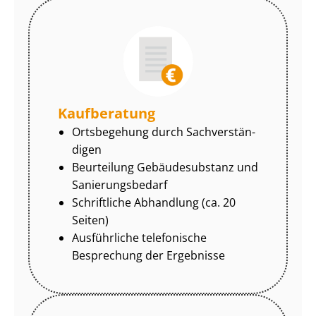
Kaufberatung
Ortsbegehung durch Sach­ver­stän­
di­gen
Beurteilung Gebäudesubstanz und
Sa­nie­rungs­be­darf
Schriftliche Abhandlung (ca. 20
Seiten)
Ausführliche telefonische
Besprechung der Ergebnisse