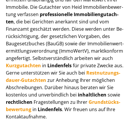
Immobilie. Die Gutachter von Heid Im­mo­bi­li­en­be­wer­
tung verfassen
professionelle Im­mo­bi­li­en­gut­ach­
ten
, die bei Gerichten anerkannt sind und vom
Finanzamt geschätzt werden. Diese werden unter Be­
rück­sich­ti­gung, der gesetzlichen Vorgaben, des
Baugesetzbuches (BauGB) sowie der Im­mo­bi­li­en­wert­
ermitt­lungs­ver­ord­nung (ImmoWertV), marktkonform
angefertigt. Selbst­ver­ständ­lich arbeiten wir auch
Kurzgutachten
in
Lindenfels
für private Zwecke aus.
Gerne unterstützen wir Sie auch bei
Rest­nut­zungs­
dau­er-Gutachten
zur Anhebung Ihrer möglichen
Abschreibungen. Darüber hinaus beraten wir Sie
kostenlos und unverbindlich bei
inhaltlichen
sowie
rechtlichen
Fragestellungen zu Ihrer
Grund­stücks­
be­wer­tung
in
Lindenfels
. Wir freuen uns auf Ihre
Kontaktaufnahme.