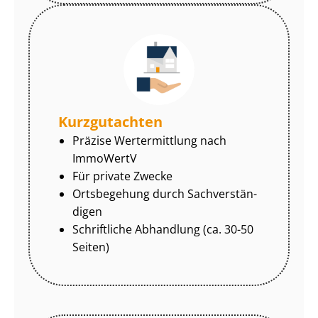
Kurzgutachten
Präzise Wertermittlung nach
ImmoWertV
Für private Zwecke
Ortsbegehung durch Sach­ver­stän­
di­gen
Schriftliche Abhandlung (ca. 30-50
Seiten)