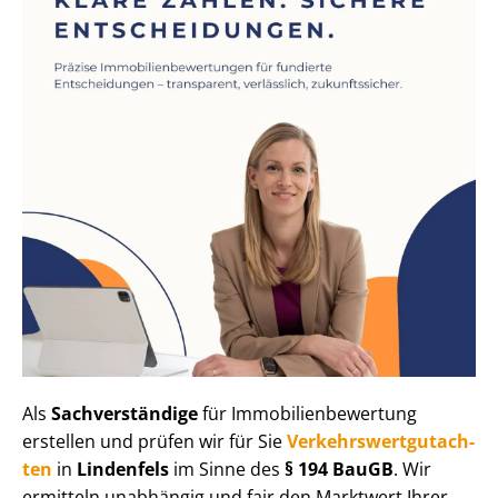
Als
Sachverständige
für Im­mo­bi­li­en­be­wer­tung
erstellen und prüfen wir für Sie
Ver­kehrs­wert­gut­ach­
ten
in
Lindenfels
im Sinne des
§ 194 BauGB
. Wir
ermitteln unabhängig und fair den Marktwert Ihrer