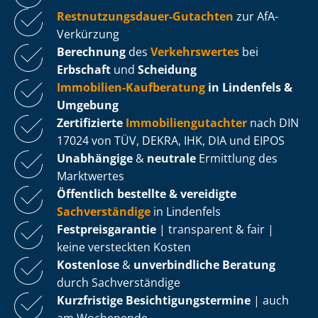
Rest­nut­zungs­dau­er-Gutachten
zur AfA-
Verkürzung
Berechnung
des
Verkehrswertes
bei
Erbschaft
und
Scheidung
Immobilien-Kaufberatung
in Lindenfels &
Umgebung
Zertifizierte
Im­mo­bi­li­en­gut­ach­ter
nach DIN
17024 von TÜV, DEKRA, IHK, DIA und EIPOS
Unabhängige
&
neutrale
Ermittlung des
Marktwertes
Öffentlich bestellte & vereidigte
Sachverständige
in Lindenfels
Fest­preis­ga­ran­tie
| transparent & fair |
keine versteckten Kosten
Kostenlose
&
unverbindliche Beratung
durch Sachverständige
Kurzfristige Be­sich­ti­gungs­ter­mi­ne
| auch
am Wochenende