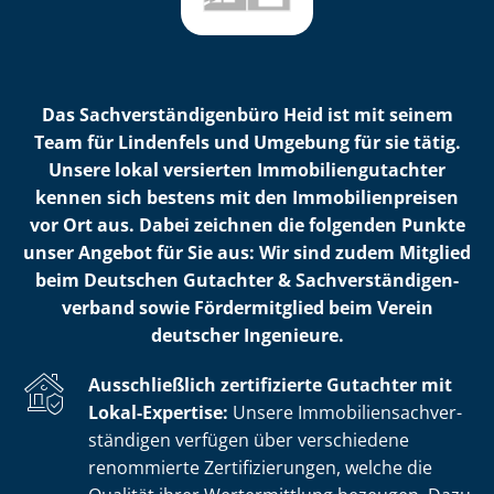
Das Sach­ver­stän­di­gen­bü­ro Heid ist mit seinem
Team für Lindenfels und Umgebung für sie tätig.
Unsere lokal versierten Im­mo­bi­li­en­gut­ach­ter
kennen sich bestens mit den Im­mo­bi­li­en­prei­sen
vor Ort aus. Dabei zeichnen die folgenden Punkte
unser Angebot für Sie aus: Wir sind zudem Mitglied
beim Deutschen Gutachter & Sach­ver­stän­di­gen­
ver­band sowie Fördermitglied beim Verein
deutscher Ingenieure.
Ausschließlich zertifizierte Gutachter mit
Lokal-Expertise:
Unsere Im­mo­bi­li­en­sach­ver­
stän­di­gen verfügen über verschiedene
renommierte Zer­ti­fi­zie­run­gen, welche die