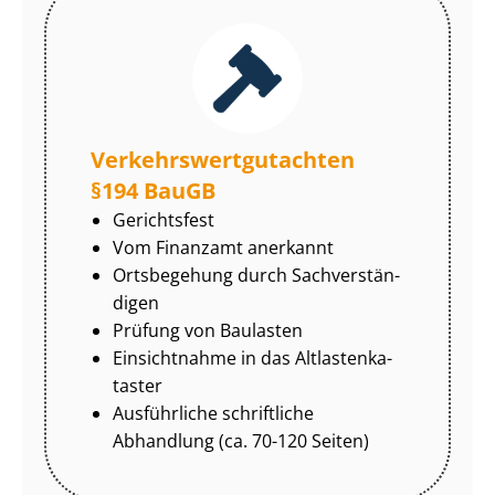
Ver­kehrs­wert­gut­ach­ten
§194 BauGB
Gerichtsfest
Vom Finanzamt anerkannt
Ortsbegehung durch Sach­ver­stän­
di­gen
Prüfung von Baulasten
Einsichtnahme in das Alt­las­ten­ka­
tas­ter
Ausführliche schriftliche
Abhandlung (ca. 70-120 Seiten)