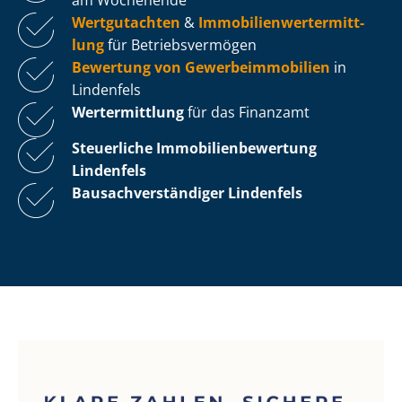
Wertgutachten
&
Im­mo­bi­li­en­wert­ermitt­
lung
für Be­triebs­ver­mö­gen
Bewertung von Ge­wer­be­im­mo­bi­li­en
in
Lindenfels
Wertermittlung
für das Finanzamt
Steuerliche Im­mo­bi­li­en­be­wer­tung
Lindenfels
Bau­sach­ver­stän­di­ger Lindenfels