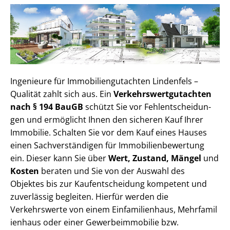
Ingenieure für Im­mo­bi­li­en­gut­ach­ten Lindenfels –
Qualität zahlt sich aus. Ein
Ver­kehrs­wert­gut­ach­ten
nach § 194 BauGB
schützt Sie vor Fehl­ent­schei­dun­
gen und ermöglicht Ihnen den sicheren Kauf Ihrer
Immobilie. Schalten Sie vor dem Kauf eines Hauses
einen Sach­ver­stän­di­gen für Im­mo­bi­li­en­be­wer­tung
ein. Dieser kann Sie über
Wert, Zustand, Mängel
und
Kosten
beraten und Sie von der Auswahl des
Objektes bis zur Kauf­ent­schei­dung kompetent und
zuverlässig begleiten. Hierfür werden die
Verkehrswerte von einem Einfamilienhaus, Mehr­fa­mi­l
i­en­haus oder einer Ge­wer­be­im­mo­bi­lie bzw.