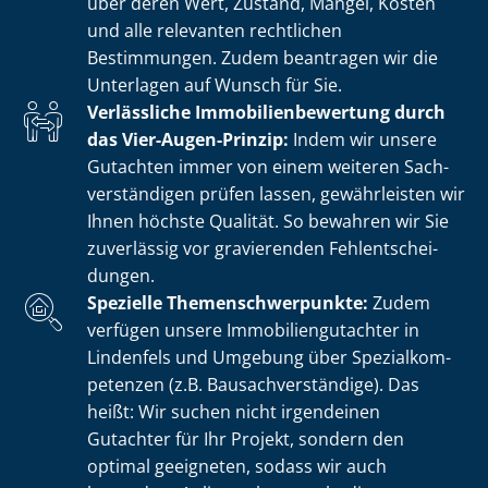
über deren Wert, Zustand, Mängel, Kosten
und alle relevanten rechtlichen
Bestimmungen. Zudem beantragen wir die
Unterlagen auf Wunsch für Sie.
Verlässliche Im­mo­bi­li­en­be­wer­tung durch
das Vier-Augen-Prinzip:
Indem wir unsere
Gutachten immer von einem weiteren Sach­
ver­stän­di­gen prüfen lassen, gewährleisten wir
Ihnen höchste Qualität. So bewahren wir Sie
zuverlässig vor gravierenden Fehl­ent­schei­
dun­gen.
Spezielle The­men­schwer­punk­te:
Zudem
verfügen unsere Im­mo­bi­li­en­gut­ach­ter in
Lindenfels und Umgebung über Spe­zi­al­kom­
pe­ten­zen (z.B. Bau­sach­ver­stän­di­ge). Das
heißt: Wir suchen nicht irgendeinen
Gutachter für Ihr Projekt, sondern den
optimal geeigneten, sodass wir auch