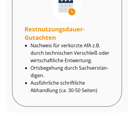
Rest­nut­zungs­dau­er-
Gutachten
Nachweis für verkürzte AfA z.B.
durch technischen Verschleiß oder
wirtschaftliche Entwertung.
Ortsbegehung durch Sach­ver­stän­
di­gen.
Ausführliche schriftliche
Abhandlung (ca. 30-50 Seiten)