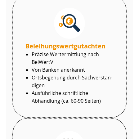
Be­lei­hungs­wert­gut­ach­ten
Präzise Wertermittlung nach
BelWertV
Von Banken anerkannt
Ortsbegehung durch Sach­ver­stän­
di­gen
Ausführliche schriftliche
Abhandlung (ca. 60-90 Seiten)