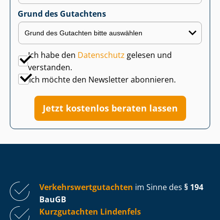
Grund des Gutachtens
Ich habe den
Datenschutz
gelesen und
verstanden.
Ich möchte den Newsletter abonnieren.
Jetzt kostenlos beraten lassen
Ver­kehrs­wert­gut­ach­ten
im Sinne des
§ 194
BauGB
Kurzgutachten Lindenfels