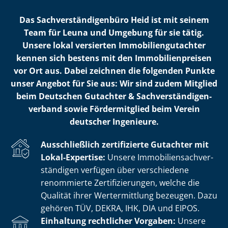
Das Sach­ver­stän­di­gen­bü­ro Heid ist mit seinem
Team für Leuna und Umgebung für sie tätig.
Unsere lokal versierten Im­mo­bi­li­en­gut­ach­ter
kennen sich bestens mit den Im­mo­bi­li­en­prei­sen
vor Ort aus. Dabei zeichnen die folgenden Punkte
unser Angebot für Sie aus: Wir sind zudem Mitglied
beim Deutschen Gutachter & Sach­ver­stän­di­gen­
ver­band sowie Fördermitglied beim Verein
deutscher Ingenieure.
Ausschließlich zertifizierte Gutachter mit
Lokal-Expertise:
Unsere Im­mo­bi­li­en­sach­ver­
stän­di­gen verfügen über verschiedene
renommierte Zer­ti­fi­zie­run­gen, welche die
Qualität ihrer Wertermittlung bezeugen. Dazu
gehören TÜV, DEKRA, IHK, DIA und EIPOS.
Einhaltung rechtlicher Vorgaben:
Unsere