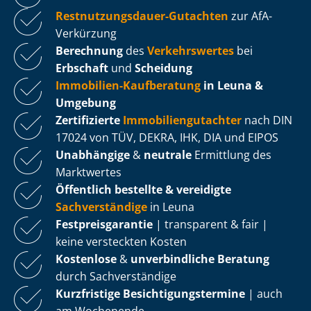
Rest­nut­zungs­dau­er-Gutachten
zur AfA-
Verkürzung
Berechnung
des
Verkehrswertes
bei
Erbschaft
und
Scheidung
Immobilien-Kaufberatung
in Leuna &
Umgebung
Zertifizierte
Im­mo­bi­li­en­gut­ach­ter
nach DIN
17024 von TÜV, DEKRA, IHK, DIA und EIPOS
Unabhängige
&
neutrale
Ermittlung des
Marktwertes
Öffentlich bestellte & vereidigte
Sachverständige
in Leuna
Fest­preis­ga­ran­tie
| transparent & fair |
keine versteckten Kosten
Kostenlose
&
unverbindliche Beratung
durch Sachverständige
Kurzfristige Be­sich­ti­gungs­ter­mi­ne
| auch
am Wochenende