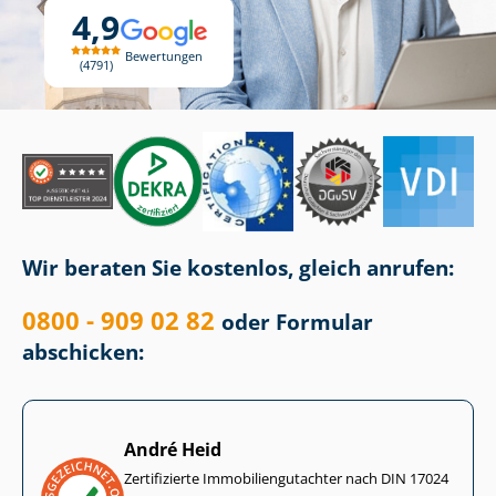
4,9
Bewertungen
4791
Wir beraten Sie kostenlos, gleich anrufen:
0800 - 909 02 82
oder Formular
abschicken:
André Heid
Zertifizierte Im­mo­bi­li­en­gut­ach­ter nach DIN 17024