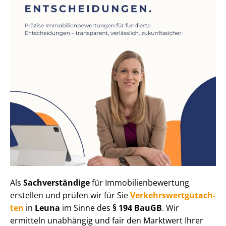
Als
Sachverständige
für Im­mo­bi­li­en­be­wer­tung
erstellen und prüfen wir für Sie
Ver­kehrs­wert­gut­ach­
ten
in
Leuna
im Sinne des
§ 194 BauGB
. Wir
ermitteln unabhängig und fair den Marktwert Ihrer