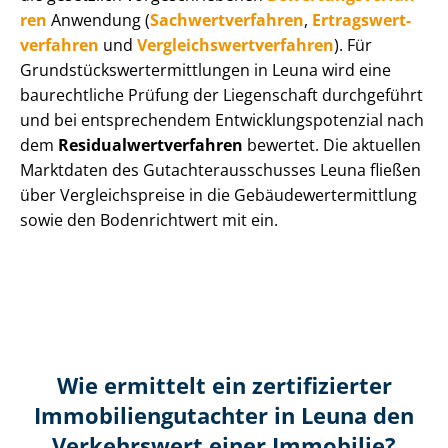
ren
Anwendung (
Sach­wert­ver­fah­ren
,
Er­trags­wert­
ver­fah­ren
und
Ver­gleichs­wert­ver­fah­ren
). Für
Grund­stücks­wert­ermitt­lun­gen in Leuna wird eine
baurechtliche Prüfung der Liegenschaft durchgeführt
und bei entsprechendem Ent­wick­lungs­po­ten­zi­al nach
dem
Re­si­du­al­wert­ver­fah­ren
bewertet. Die aktuellen
Marktdaten des Gut­ach­ter­aus­schus­ses Leuna fließen
über Ver­gleichs­prei­se in die Ge­bäu­de­wert­ermitt­lung
sowie den Bodenrichtwert mit ein.
Wie ermittelt ein zertifizierter
Immobilien­gutachter in Leuna den
Verkehrswert einer Immobilie?