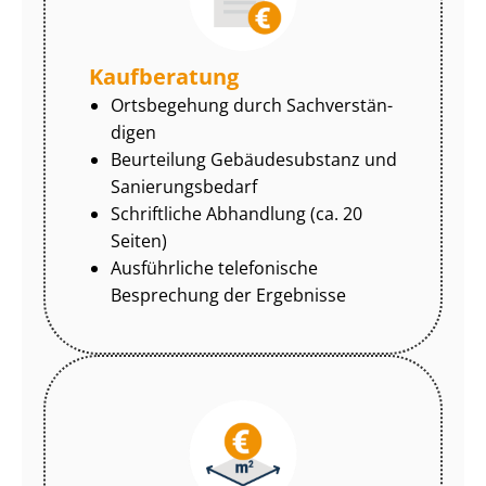
Kaufberatung
Ortsbegehung durch Sach­ver­stän­
di­gen
Beurteilung Gebäudesubstanz und
Sa­nie­rungs­be­darf
Schriftliche Abhandlung (ca. 20
Seiten)
Ausführliche telefonische
Besprechung der Ergebnisse