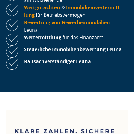
Wertgutachten
&
Im­mo­bi­li­en­wert­ermitt­
lung
für Be­triebs­ver­mö­gen
Bewertung von Ge­wer­be­im­mo­bi­li­en
in
Leuna
Wertermittlung
für das Finanzamt
Steuerliche Im­mo­bi­li­en­be­wer­tung
Leuna
Bau­sach­ver­stän­di­ger Leuna