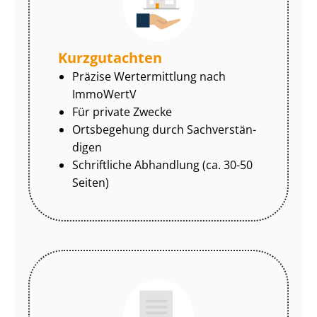
Kurzgutachten
Präzise Wertermittlung nach
ImmoWertV
Für private Zwecke
Ortsbegehung durch Sach­ver­stän­
di­gen
Schriftliche Abhandlung (ca. 30-50
Seiten)