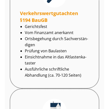
Ver­kehrs­wert­gut­ach­ten
§194 BauGB
Gerichtsfest
Vom Finanzamt anerkannt
Ortsbegehung durch Sach­ver­stän­
di­gen
Prüfung von Baulasten
Einsichtnahme in das Alt­las­ten­ka­
tas­ter
Ausführliche schriftliche
Abhandlung (ca. 70-120 Seiten)