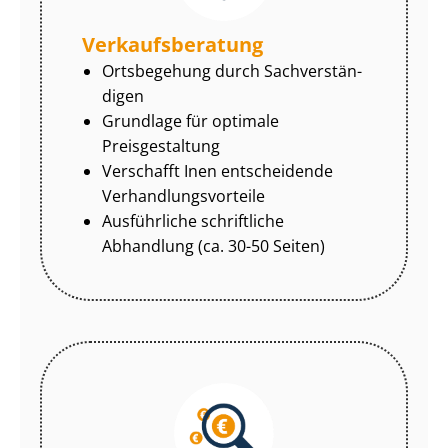
Ver­kaufs­be­ra­tung
Ortsbegehung durch Sach­ver­stän­
di­gen
Grundlage für optimale
Preisgestaltung
Verschafft Inen entscheidende
Ver­hand­lungs­vor­tei­le
Ausführliche schriftliche
Abhandlung (ca. 30-50 Seiten)