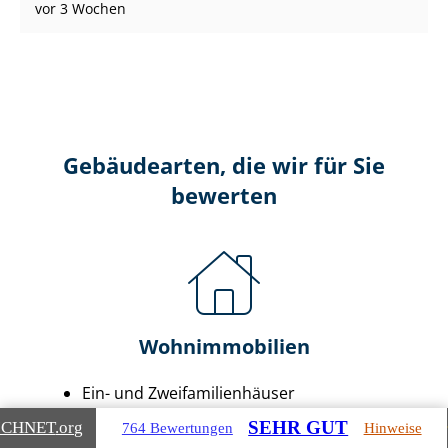
vor 3 Wochen
Gebäudearten, die wir für Sie
bewerten
Wohnimmobilien
Ein- und Zwei­fa­mi­li­en­häu­ser
Doppel- & Reihenhäuser
SEHR GUT
ICHNET
.org
764 Bewertungen
Hinweise
Ei­gen­tums­woh­nun­gen