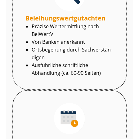
Be­lei­hungs­wert­gut­ach­ten
Präzise Wertermittlung nach
BelWertV
Von Banken anerkannt
Ortsbegehung durch Sach­ver­stän­
di­gen
Ausführliche schriftliche
Abhandlung (ca. 60-90 Seiten)