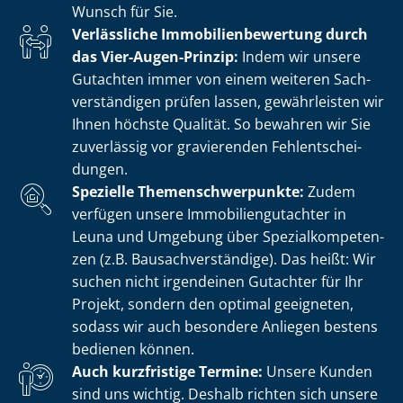
Wunsch für Sie.
Verlässliche Im­mo­bi­li­en­be­wer­tung durch
das Vier-Augen-Prinzip:
Indem wir unsere
Gutachten immer von einem weiteren Sach­
ver­stän­di­gen prüfen lassen, gewährleisten wir
Ihnen höchste Qualität. So bewahren wir Sie
zuverlässig vor gravierenden Fehl­ent­schei­
dun­gen.
Spezielle The­men­schwer­punk­te:
Zudem
verfügen unsere Im­mo­bi­li­en­gut­ach­ter in
Leuna und Umgebung über Spe­zi­al­kom­pe­ten­
zen (z.B. Bau­sach­ver­stän­di­ge). Das heißt: Wir
suchen nicht irgendeinen Gutachter für Ihr
Projekt, sondern den optimal geeigneten,
sodass wir auch besondere Anliegen bestens
bedienen können.
Auch kurzfristige Termine:
Unsere Kunden
sind uns wichtig. Deshalb richten sich unsere