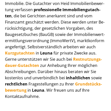
Immobilie. Die Gutachter von Heid Im­mo­bi­li­en­be­wer­
tung verfassen
professionelle Im­mo­bi­li­en­gut­ach­
ten
, die bei Gerichten anerkannt sind und vom
Finanzamt geschätzt werden. Diese werden unter Be­
rück­sich­ti­gung, der gesetzlichen Vorgaben, des
Baugesetzbuches (BauGB) sowie der Im­mo­bi­li­en­wert­
ermitt­lungs­ver­ord­nung (ImmoWertV), marktkonform
angefertigt. Selbst­ver­ständ­lich arbeiten wir auch
Kurzgutachten
in
Leuna
für private Zwecke aus.
Gerne unterstützen wir Sie auch bei
Rest­nut­zungs­
dau­er-Gutachten
zur Anhebung Ihrer möglichen
Abschreibungen. Darüber hinaus beraten wir Sie
kostenlos und unverbindlich bei
inhaltlichen
sowie
rechtlichen
Fragestellungen zu Ihrer
Grund­stücks­
be­wer­tung
in
Leuna
. Wir freuen uns auf Ihre
Kontaktaufnahme.