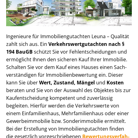
Ingenieure für Im­mo­bi­li­en­gut­ach­ten Leuna – Qualität
zahlt sich aus. Ein
Ver­kehrs­wert­gut­ach­ten nach §
194 BauGB
schützt Sie vor Fehl­ent­schei­dun­gen und
ermöglicht Ihnen den sicheren Kauf Ihrer Immobilie.
Schalten Sie vor dem Kauf eines Hauses einen Sach­
ver­stän­di­gen für Im­mo­bi­li­en­be­wer­tung ein. Dieser
kann Sie über
Wert, Zustand, Mängel
und
Kosten
beraten und Sie von der Auswahl des Objektes bis zur
Kauf­ent­schei­dung kompetent und zuverlässig
begleiten. Hierfür werden die Verkehrswerte von
einem Einfamilienhaus, Mehr­fa­mi­li­en­haus oder einer
Ge­wer­be­im­mo­bi­lie bzw. Sonderimmobilie ermittelt.
Bei der Erstellung von Im­mo­bi­li­en­gut­ach­ten finden
die gesetzlich vor­ge­schrie­be­nen
Be­wer­tungs­ver­fah­