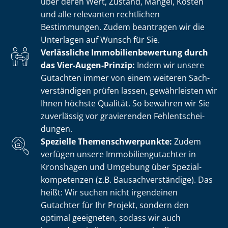
über deren Wert, Zustand, Mängel, Kosten
und alle relevanten rechtlichen
Bestimmungen. Zudem beantragen wir die
Unterlagen auf Wunsch für Sie.
Verlässliche Im­mo­bi­li­en­be­wer­tung durch
das Vier-Augen-Prinzip:
Indem wir unsere
Gutachten immer von einem weiteren Sach­
ver­stän­di­gen prüfen lassen, gewährleisten wir
Ihnen höchste Qualität. So bewahren wir Sie
zuverlässig vor gravierenden Fehl­ent­schei­
dun­gen.
Spezielle The­men­schwer­punk­te:
Zudem
verfügen unsere Im­mo­bi­li­en­gut­ach­ter in
Kronshagen und Umgebung über Spe­zi­al­
kom­pe­ten­zen (z.B. Bau­sach­ver­stän­di­ge). Das
heißt: Wir suchen nicht irgendeinen
Gutachter für Ihr Projekt, sondern den
optimal geeigneten, sodass wir auch