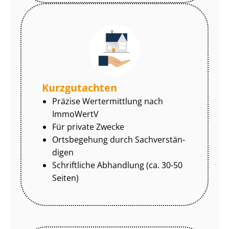
Kurzgutachten
Präzise Wertermittlung nach
ImmoWertV
Für private Zwecke
Ortsbegehung durch Sach­ver­stän­
di­gen
Schriftliche Abhandlung (ca. 30-50
Seiten)