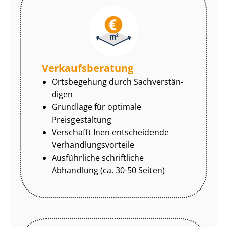
Ver­kaufs­be­ra­tung
Ortsbegehung durch Sach­ver­stän­
di­gen
Grundlage für optimale
Preisgestaltung
Verschafft Inen entscheidende
Ver­hand­lungs­vor­tei­le
Ausführliche schriftliche
Abhandlung (ca. 30-50 Seiten)