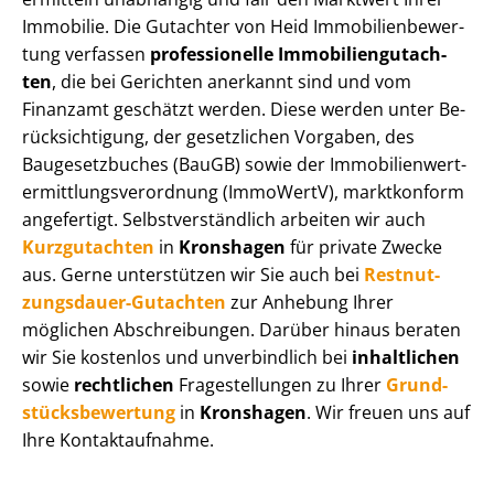
Immobilie. Die Gutachter von Heid Im­mo­bi­li­en­be­wer­
tung verfassen
professionelle Im­mo­bi­li­en­gut­ach­
ten
, die bei Gerichten anerkannt sind und vom
Finanzamt geschätzt werden. Diese werden unter Be­
rück­sich­ti­gung, der gesetzlichen Vorgaben, des
Baugesetzbuches (BauGB) sowie der Im­mo­bi­li­en­wert­
ermitt­lungs­ver­ord­nung (ImmoWertV), marktkonform
angefertigt. Selbst­ver­ständ­lich arbeiten wir auch
Kurzgutachten
in
Kronshagen
für private Zwecke
aus. Gerne unterstützen wir Sie auch bei
Rest­nut­
zungs­dau­er-Gutachten
zur Anhebung Ihrer
möglichen Abschreibungen. Darüber hinaus beraten
wir Sie kostenlos und unverbindlich bei
inhaltlichen
sowie
rechtlichen
Fragestellungen zu Ihrer
Grund­
stücks­be­wer­tung
in
Kronshagen
. Wir freuen uns auf
Ihre Kontaktaufnahme.