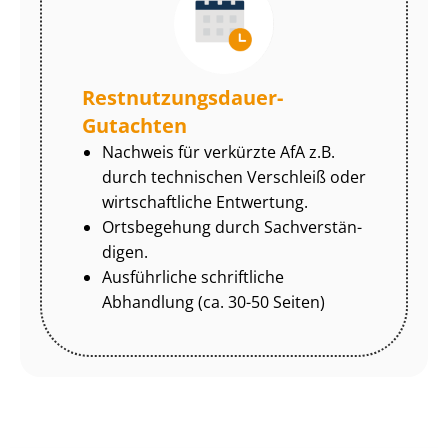
Rest­nut­zungs­dau­er-
Gutachten
Nachweis für verkürzte AfA z.B.
durch technischen Verschleiß oder
wirtschaftliche Entwertung.
Ortsbegehung durch Sach­ver­stän­
di­gen.
Ausführliche schriftliche
Abhandlung (ca. 30-50 Seiten)