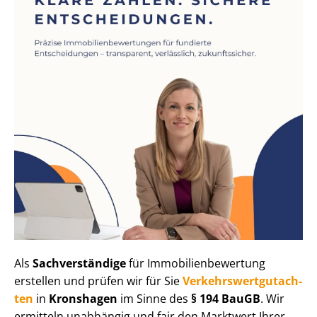
Als
Sachverständige
für Im­mo­bi­li­en­be­wer­tung
erstellen und prüfen wir für Sie
Ver­kehrs­wert­gut­ach­
ten
in
Kronshagen
im Sinne des
§ 194 BauGB
. Wir
ermitteln unabhängig und fair den Marktwert Ihrer