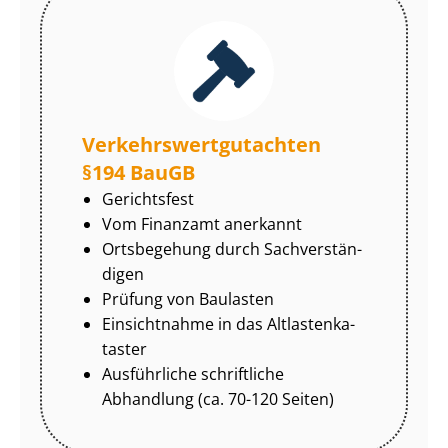
Ver­kehrs­wert­gut­ach­ten
§194 BauGB
Gerichtsfest
Vom Finanzamt anerkannt
Ortsbegehung durch Sach­ver­stän­
di­gen
Prüfung von Baulasten
Einsichtnahme in das Alt­las­ten­ka­
tas­ter
Ausführliche schriftliche
Abhandlung (ca. 70-120 Seiten)