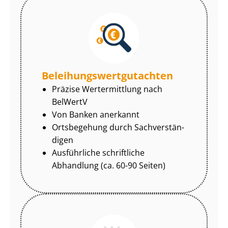
Be­lei­hungs­wert­gut­ach­ten
Präzise Wertermittlung nach
BelWertV
Von Banken anerkannt
Ortsbegehung durch Sach­ver­stän­
di­gen
Ausführliche schriftliche
Abhandlung (ca. 60-90 Seiten)