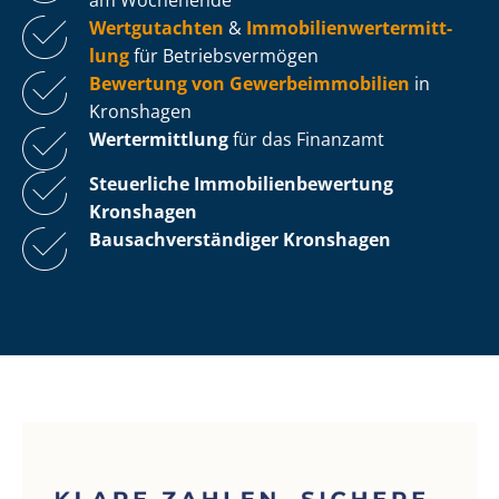
Wertgutachten
&
Im­mo­bi­li­en­wert­ermitt­
lung
für Be­triebs­ver­mö­gen
Bewertung von Ge­wer­be­im­mo­bi­li­en
in
Kronshagen
Wertermittlung
für das Finanzamt
Steuerliche Im­mo­bi­li­en­be­wer­tung
Kronshagen
Bau­sach­ver­stän­di­ger Kronshagen