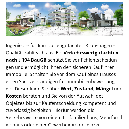
Ingenieure für Im­mo­bi­li­en­gut­ach­ten Kronshagen –
Qualität zahlt sich aus. Ein
Ver­kehrs­wert­gut­ach­ten
nach § 194 BauGB
schützt Sie vor Fehl­ent­schei­dun­
gen und ermöglicht Ihnen den sicheren Kauf Ihrer
Immobilie. Schalten Sie vor dem Kauf eines Hauses
einen Sach­ver­stän­di­gen für Im­mo­bi­li­en­be­wer­tung
ein. Dieser kann Sie über
Wert, Zustand, Mängel
und
Kosten
beraten und Sie von der Auswahl des
Objektes bis zur Kauf­ent­schei­dung kompetent und
zuverlässig begleiten. Hierfür werden die
Verkehrswerte von einem Einfamilienhaus, Mehr­fa­mi­l
i­en­haus oder einer Ge­wer­be­im­mo­bi­lie bzw.