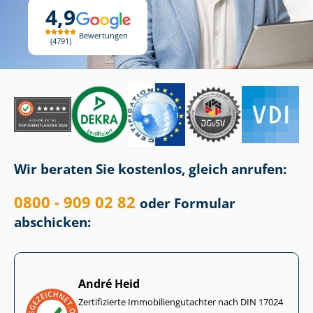
4,9
Bewertungen
4791
Wir beraten Sie kostenlos, gleich anrufen:
0800 - 909 02 82
oder Formular
abschicken:
André Heid
Zertifizierte Im­mo­bi­li­en­gut­ach­ter nach DIN 17024