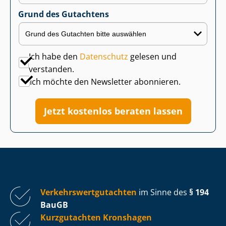
Grund des Gutachtens
Ich habe den
Datenschutz
gelesen und
verstanden.
Ich möchte den Newsletter abonnieren.
Jetzt kostenlos beraten lassen
Ver­kehrs­wert­gut­ach­ten
im Sinne des
§ 194
BauGB
Kurzgutachten Kronshagen