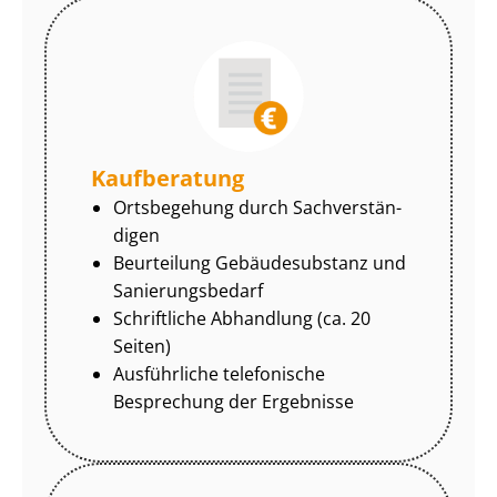
Kaufberatung
Ortsbegehung durch Sach­ver­stän­
di­gen
Beurteilung Gebäudesubstanz und
Sa­nie­rungs­be­darf
Schriftliche Abhandlung (ca. 20
Seiten)
Ausführliche telefonische
Besprechung der Ergebnisse