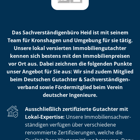
Das Sach­ver­stän­di­gen­bü­ro Heid ist mit seinem
Team für Kronshagen und Umgebung für sie tätig.
Unsere lokal versierten Im­mo­bi­li­en­gut­ach­ter
kennen sich bestens mit den Im­mo­bi­li­en­prei­sen
vor Ort aus. Dabei zeichnen die folgenden Punkte
unser Angebot für Sie aus: Wir sind zudem Mitglied
beim Deutschen Gutachter & Sach­ver­stän­di­gen­
ver­band sowie Fördermitglied beim Verein
deutscher Ingenieure.
Ausschließlich zertifizierte Gutachter mit
Lokal-Expertise:
Unsere Im­mo­bi­li­en­sach­ver­
stän­di­gen verfügen über verschiedene
renommierte Zer­ti­fi­zie­run­gen, welche die