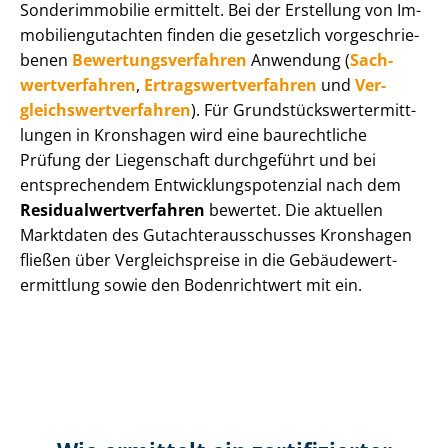
Sonderimmobilie ermittelt. Bei der Erstellung von Im­
mo­bi­li­en­gut­ach­ten finden die gesetzlich vor­ge­schrie­
be­nen
Be­wer­tungs­ver­fah­ren
Anwendung (
Sach­
wert­ver­fah­ren
,
Er­trags­wert­ver­fah­ren
und
Ver­
gleichs­wert­ver­fah­ren
). Für Grund­stücks­wert­ermitt­
lun­gen in Kronshagen wird eine baurechtliche
Prüfung der Liegenschaft durchgeführt und bei
entsprechendem Ent­wick­lungs­po­ten­zi­al nach dem
Re­si­du­al­wert­ver­fah­ren
bewertet. Die aktuellen
Marktdaten des Gut­ach­ter­aus­schus­ses Kronshagen
fließen über Ver­gleichs­prei­se in die Ge­bäu­de­wert­
ermitt­lung sowie den Bodenrichtwert mit ein.