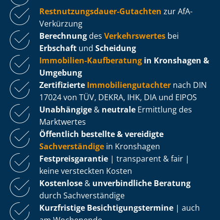
Rest­nut­zungs­dau­er-Gutachten
zur AfA-
Verkürzung
Berechnung
des
Verkehrswertes
bei
Erbschaft
und
Scheidung
Immobilien-Kaufberatung
in Kronshagen &
Umgebung
Zertifizierte
Im­mo­bi­li­en­gut­ach­ter
nach DIN
17024 von TÜV, DEKRA, IHK, DIA und EIPOS
Unabhängige
&
neutrale
Ermittlung des
Marktwertes
Öffentlich bestellte & vereidigte
Sachverständige
in Kronshagen
Fest­preis­ga­ran­tie
| transparent & fair |
keine versteckten Kosten
Kostenlose
&
unverbindliche Beratung
durch Sachverständige
Kurzfristige Be­sich­ti­gungs­ter­mi­ne
| auch
am Wochenende