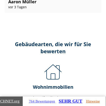
Aaron Müller
vor 3 Tagen
Gebäudearten, die wir für Sie
bewerten
Wohnimmobilien
Ein- und Zwei­fa­mi­li­en­häu­ser
SEHR GUT
ICHNET
.org
764 Bewertungen
Hinweise
Doppel- & Reihenhäuser