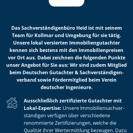
Das Sach­ver­stän­di­gen­bü­ro Heid ist mit seinem
Team für Kollmar und Umgebung für sie tätig.
Unsere lokal versierten Im­mo­bi­li­en­gut­ach­ter
kennen sich bestens mit den Im­mo­bi­li­en­prei­sen
vor Ort aus. Dabei zeichnen die folgenden Punkte
unser Angebot für Sie aus: Wir sind zudem Mitglied
beim Deutschen Gutachter & Sach­ver­stän­di­gen­
ver­band sowie Fördermitglied beim Verein
deutscher Ingenieure.
Ausschließlich zertifizierte Gutachter mit
Lokal-Expertise:
Unsere Im­mo­bi­li­en­sach­ver­
stän­di­gen verfügen über verschiedene
renommierte Zer­ti­fi­zie­run­gen, welche die
Qualität ihrer Wertermittlung bezeugen. Dazu