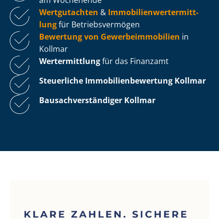
Wertgutachten
&
Im­mo­bi­li­en­wert­ermitt­
lung
für Be­triebs­ver­mö­gen
Bewertung von Ge­wer­be­im­mo­bi­li­en
in
Kollmar
Wertermittlung
für das Finanzamt
Steuerliche Im­mo­bi­li­en­be­wer­tung
Kollmar
Bau­sach­ver­stän­di­ger Kollmar