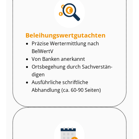
Be­lei­hungs­wert­gut­ach­ten
Präzise Wertermittlung nach
BelWertV
Von Banken anerkannt
Ortsbegehung durch Sach­ver­stän­
di­gen
Ausführliche schriftliche
Abhandlung (ca. 60-90 Seiten)