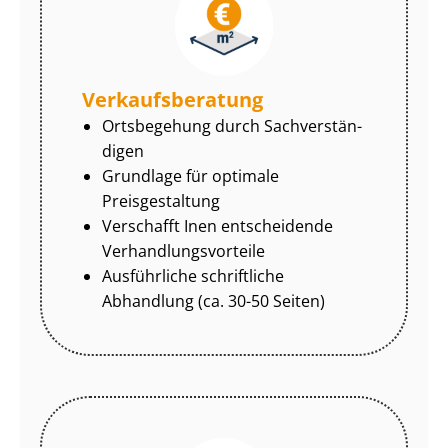
Ver­kaufs­be­ra­tung
Ortsbegehung durch Sach­ver­stän­
di­gen
Grundlage für optimale
Preisgestaltung
Verschafft Inen entscheidende
Ver­hand­lungs­vor­tei­le
Ausführliche schriftliche
Abhandlung (ca. 30-50 Seiten)