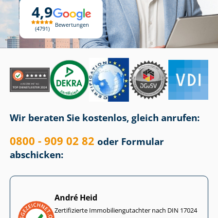
4,9
Bewertungen
4791
Wir beraten Sie kostenlos, gleich anrufen:
0800 - 909 02 82
oder Formular
abschicken:
André Heid
Zertifizierte Im­mo­bi­li­en­gut­ach­ter nach DIN 17024