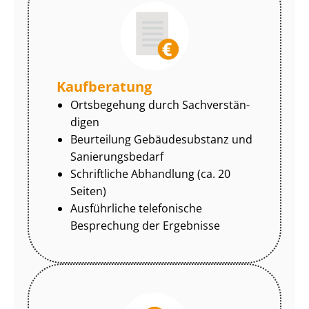
Kaufberatung
Ortsbegehung durch Sach­ver­stän­
di­gen
Beurteilung Gebäudesubstanz und
Sa­nie­rungs­be­darf
Schriftliche Abhandlung (ca. 20
Seiten)
Ausführliche telefonische
Besprechung der Ergebnisse