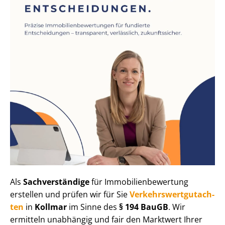
Als
Sachverständige
für Im­mo­bi­li­en­be­wer­tung
erstellen und prüfen wir für Sie
Ver­kehrs­wert­gut­ach­
ten
in
Kollmar
im Sinne des
§ 194 BauGB
. Wir
ermitteln unabhängig und fair den Marktwert Ihrer