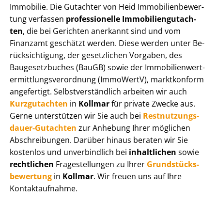
Immobilie. Die Gutachter von Heid Im­mo­bi­li­en­be­wer­
tung verfassen
professionelle Im­mo­bi­li­en­gut­ach­
ten
, die bei Gerichten anerkannt sind und vom
Finanzamt geschätzt werden. Diese werden unter Be­
rück­sich­ti­gung, der gesetzlichen Vorgaben, des
Baugesetzbuches (BauGB) sowie der Im­mo­bi­li­en­wert­
ermitt­lungs­ver­ord­nung (ImmoWertV), marktkonform
angefertigt. Selbst­ver­ständ­lich arbeiten wir auch
Kurzgutachten
in
Kollmar
für private Zwecke aus.
Gerne unterstützen wir Sie auch bei
Rest­nut­zungs­
dau­er-Gutachten
zur Anhebung Ihrer möglichen
Abschreibungen. Darüber hinaus beraten wir Sie
kostenlos und unverbindlich bei
inhaltlichen
sowie
rechtlichen
Fragestellungen zu Ihrer
Grund­stücks­
be­wer­tung
in
Kollmar
. Wir freuen uns auf Ihre
Kontaktaufnahme.