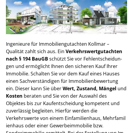
Ingenieure für Im­mo­bi­li­en­gut­ach­ten Kollmar –
Qualität zahlt sich aus. Ein
Ver­kehrs­wert­gut­ach­ten
nach § 194 BauGB
schützt Sie vor Fehl­ent­schei­dun­
gen und ermöglicht Ihnen den sicheren Kauf Ihrer
Immobilie. Schalten Sie vor dem Kauf eines Hauses
einen Sach­ver­stän­di­gen für Im­mo­bi­li­en­be­wer­tung
ein. Dieser kann Sie über
Wert, Zustand, Mängel
und
Kosten
beraten und Sie von der Auswahl des
Objektes bis zur Kauf­ent­schei­dung kompetent und
zuverlässig begleiten. Hierfür werden die
Verkehrswerte von einem Einfamilienhaus, Mehr­fa­mi­l
i­en­haus oder einer Ge­wer­be­im­mo­bi­lie bzw.