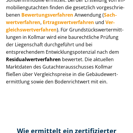
Sonderimmobilie ermittelt. Bei der Erstellung von Im­
mo­bi­li­en­gut­ach­ten finden die gesetzlich vor­ge­schrie­
be­nen
Be­wer­tungs­ver­fah­ren
Anwendung (
Sach­
wert­ver­fah­ren
,
Er­trags­wert­ver­fah­ren
und
Ver­
gleichs­wert­ver­fah­ren
). Für Grund­stücks­wert­ermitt­
lun­gen in Kollmar wird eine baurechtliche Prüfung
der Liegenschaft durchgeführt und bei
entsprechendem Ent­wick­lungs­po­ten­zi­al nach dem
Re­si­du­al­wert­ver­fah­ren
bewertet. Die aktuellen
Marktdaten des Gut­ach­ter­aus­schus­ses Kollmar
fließen über Ver­gleichs­prei­se in die Ge­bäu­de­wert­
ermitt­lung sowie den Bodenrichtwert mit ein.
Wie ermittelt ein zertifizierter