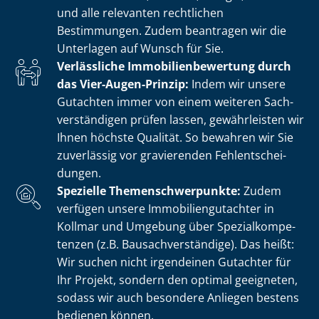
und alle relevanten rechtlichen
Bestimmungen. Zudem beantragen wir die
Unterlagen auf Wunsch für Sie.
Verlässliche Im­mo­bi­li­en­be­wer­tung durch
das Vier-Augen-Prinzip:
Indem wir unsere
Gutachten immer von einem weiteren Sach­
ver­stän­di­gen prüfen lassen, gewährleisten wir
Ihnen höchste Qualität. So bewahren wir Sie
zuverlässig vor gravierenden Fehl­ent­schei­
dun­gen.
Spezielle The­men­schwer­punk­te:
Zudem
verfügen unsere Im­mo­bi­li­en­gut­ach­ter in
Kollmar und Umgebung über Spe­zi­al­kom­pe­
ten­zen (z.B. Bau­sach­ver­stän­di­ge). Das heißt:
Wir suchen nicht irgendeinen Gutachter für
Ihr Projekt, sondern den optimal geeigneten,
sodass wir auch besondere Anliegen bestens
bedienen können.