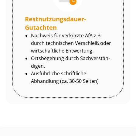
Rest­nut­zungs­dau­er-
Gutachten
Nachweis für verkürzte AfA z.B.
durch technischen Verschleiß oder
wirtschaftliche Entwertung.
Ortsbegehung durch Sach­ver­stän­
di­gen.
Ausführliche schriftliche
Abhandlung (ca. 30-50 Seiten)