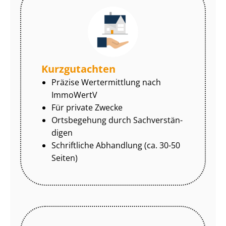
Kurzgutachten
Präzise Wertermittlung nach
ImmoWertV
Für private Zwecke
Ortsbegehung durch Sach­ver­stän­
di­gen
Schriftliche Abhandlung (ca. 30-50
Seiten)