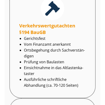
Ver­kehrs­wert­gut­ach­ten
§194 BauGB
Gerichtsfest
Vom Finanzamt anerkannt
Ortsbegehung durch Sach­ver­stän­
di­gen
Prüfung von Baulasten
Einsichtnahme in das Alt­las­ten­ka­
tas­ter
Ausführliche schriftliche
Abhandlung (ca. 70-120 Seiten)