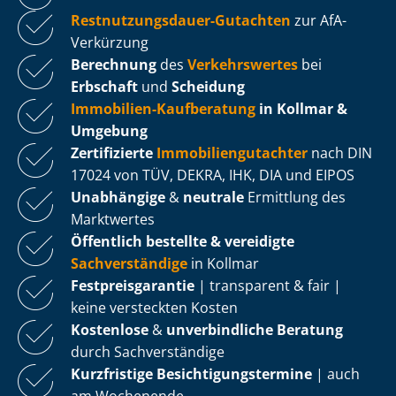
Rest­nut­zungs­dau­er-Gutachten
zur AfA-
Verkürzung
Berechnung
des
Verkehrswertes
bei
Erbschaft
und
Scheidung
Immobilien-Kaufberatung
in Kollmar &
Umgebung
Zertifizierte
Im­mo­bi­li­en­gut­ach­ter
nach DIN
17024 von TÜV, DEKRA, IHK, DIA und EIPOS
Unabhängige
&
neutrale
Ermittlung des
Marktwertes
Öffentlich bestellte & vereidigte
Sachverständige
in Kollmar
Fest­preis­ga­ran­tie
| transparent & fair |
keine versteckten Kosten
Kostenlose
&
unverbindliche Beratung
durch Sachverständige
Kurzfristige Be­sich­ti­gungs­ter­mi­ne
| auch
am Wochenende