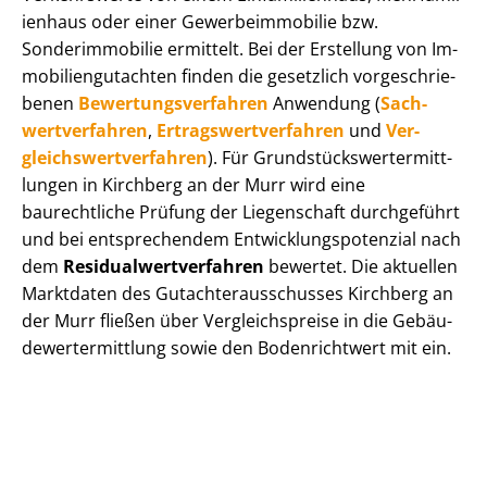
i­en­haus oder einer Ge­wer­be­im­mo­bi­lie bzw.
Sonderimmobilie ermittelt. Bei der Erstellung von Im­
mo­bi­li­en­gut­ach­ten finden die gesetzlich vor­ge­schrie­
be­nen
Be­wer­tungs­ver­fah­ren
Anwendung (
Sach­
wert­ver­fah­ren
,
Er­trags­wert­ver­fah­ren
und
Ver­
gleichs­wert­ver­fah­ren
). Für Grund­stücks­wert­ermitt­
lun­gen in Kirchberg an der Murr wird eine
baurechtliche Prüfung der Liegenschaft durchgeführt
und bei entsprechendem Ent­wick­lungs­po­ten­zi­al nach
dem
Re­si­du­al­wert­ver­fah­ren
bewertet. Die aktuellen
Marktdaten des Gut­ach­ter­aus­schus­ses Kirchberg an
der Murr fließen über Ver­gleichs­prei­se in die Ge­bäu­
de­wert­ermitt­lung sowie den Bodenrichtwert mit ein.