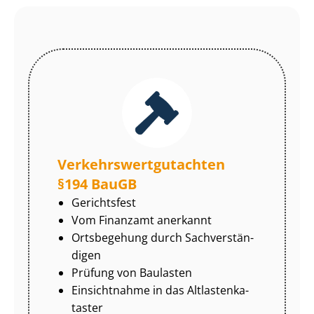
Ver­kehrs­wert­gut­ach­ten
§194 BauGB
Gerichtsfest
Vom Finanzamt anerkannt
Ortsbegehung durch Sach­ver­stän­
di­gen
Prüfung von Baulasten
Einsichtnahme in das Alt­las­ten­ka­
tas­ter