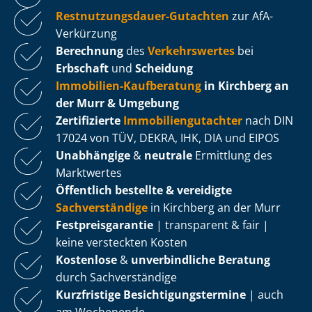
Rest­nut­zungs­dau­er-Gutachten
zur AfA-
Verkürzung
Berechnung
des
Verkehrswertes
bei
Erbschaft
und
Scheidung
Immobilien-Kaufberatung
in Kirchberg an
der Murr & Umgebung
Zertifizierte
Im­mo­bi­li­en­gut­ach­ter
nach DIN
17024 von TÜV, DEKRA, IHK, DIA und EIPOS
Unabhängige
&
neutrale
Ermittlung des
Marktwertes
Öffentlich bestellte & vereidigte
Sachverständige
in Kirchberg an der Murr
Fest­preis­ga­ran­tie
| transparent & fair |
keine versteckten Kosten
Kostenlose
&
unverbindliche Beratung
durch Sachverständige
Kurzfristige Be­sich­ti­gungs­ter­mi­ne
| auch
am Wochenende