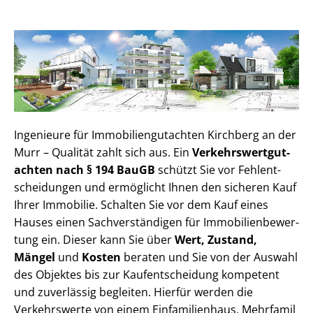
Ingenieure für Im­mo­bi­li­en­gut­ach­ten Kirchberg an der
Murr – Qualität zahlt sich aus. Ein
Ver­kehrs­wert­gut­
ach­ten nach § 194 BauGB
schützt Sie vor Fehl­ent­
schei­dun­gen und ermöglicht Ihnen den sicheren Kauf
Ihrer Immobilie. Schalten Sie vor dem Kauf eines
Hauses einen Sach­ver­stän­di­gen für Im­mo­bi­li­en­be­wer­
tung ein. Dieser kann Sie über
Wert, Zustand,
Mängel
und
Kosten
beraten und Sie von der Auswahl
des Objektes bis zur Kauf­ent­schei­dung kompetent
und zuverlässig begleiten. Hierfür werden die
Verkehrswerte von einem Einfamilienhaus, Mehr­fa­mi­l