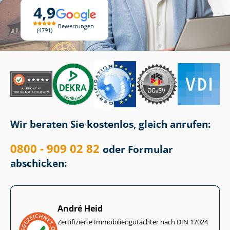
4,9
Bewertungen
4791
Wir beraten Sie kostenlos, gleich anrufen:
0800 - 909 02 82
oder Formular
abschicken:
André Heid
Zertifizierte Im­mo­bi­li­en­gut­ach­ter nach DIN 17024