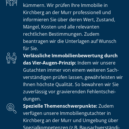
kümmern. Wir prüfen Ihre Immobilie in
Kirchberg an der Murr professionell und
informieren Sie über deren Wert, Zustand,
Mängel, Kosten und alle relevanten
rechtlichen Bestimmungen. Zudem
beantragen wir die Unterlagen auf Wunsch
für Sie.
Verlässliche Im­mo­bi­li­en­be­wer­tung durch
das Vier-Augen-Prinzip:
Indem wir unsere
Gutachten immer von einem weiteren Sach­
ver­stän­di­gen prüfen lassen, gewährleisten wir
Ihnen höchste Qualität. So bewahren wir Sie
zuverlässig vor gravierenden Fehl­ent­schei­
dun­gen.
Spezielle The­men­schwer­punk­te:
Zudem
verfügen unsere Im­mo­bi­li­en­gut­ach­ter in
Kirchberg an der Murr und Umgebung über
Spe­zi­al­kom­pe­ten­zen (z.B. Bau­sach­ver­stän­di­