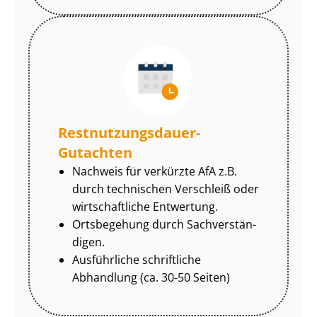
Rest­nut­zungs­dau­er-
Gutachten
Nachweis für verkürzte AfA z.B.
durch technischen Verschleiß oder
wirtschaftliche Entwertung.
Ortsbegehung durch Sach­ver­stän­
di­gen.
Ausführliche schriftliche
Abhandlung (ca. 30-50 Seiten)