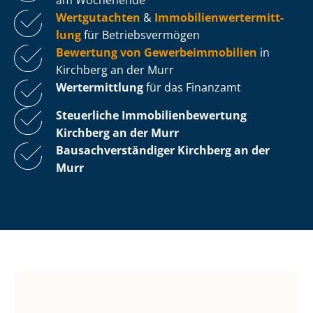
Wertgutachten
&
Im­mo­bi­li­en­wert­ermitt­
lung
für Be­triebs­ver­mö­gen
Bewertung von Ge­wer­be­im­mo­bi­li­en
in
Kirchberg an der Murr
Wertermittlung
für das Finanzamt
Steuerliche Im­mo­bi­li­en­be­wer­tung
Kirchberg an der Murr
Bau­sach­ver­stän­di­ger Kirchberg an der
Murr