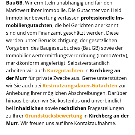
BauGB
. Wir ermitteln unabhängig und fair den
Marktwert Ihrer Immobilie. Die Gutachter von Heid
Im­mo­bi­li­en­be­wer­tung verfassen
professionelle Im­
mo­bi­li­en­gut­ach­ten
, die bei Gerichten anerkannt
sind und vom Finanzamt geschätzt werden. Diese
werden unter Be­rück­sich­ti­gung, der gesetzlichen
Vorgaben, des Baugesetzbuches (BauGB) sowie der
Im­mo­bi­li­en­wert­ermitt­lungs­ver­ord­nung (ImmoWertV),
marktkonform angefertigt. Selbst­ver­ständ­lich
arbeiten wir auch
Kurzgutachten
in
Kirchberg an
der Murr
für private Zwecke aus. Gerne unterstützen
wir Sie auch bei
Rest­nut­zungs­dau­er-Gutachten
zur
Anhebung Ihrer möglichen Abschreibungen. Darüber
hinaus beraten wir Sie kostenlos und unverbindlich
bei
inhaltlichen
sowie
rechtlichen
Fragestellungen
zu Ihrer
Grund­stücks­be­wer­tung
in
Kirchberg an der
Murr
. Wir freuen uns auf Ihre Kontaktaufnahme.