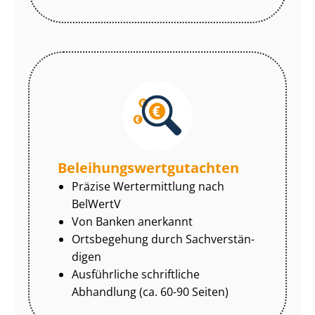
Be­lei­hungs­wert­gut­ach­ten
Präzise Wertermittlung nach
BelWertV
Von Banken anerkannt
Ortsbegehung durch Sach­ver­stän­
di­gen
Ausführliche schriftliche
Abhandlung (ca. 60-90 Seiten)