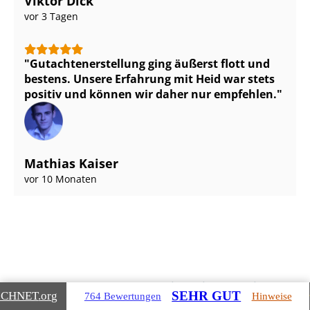
Viktor Dick
vor 3 Tagen
Gut­ach­ten­er­stel­lung ging äußerst flott und
bestens. Unsere Erfahrung mit Heid war stets
positiv und können wir daher nur empfehlen.
Mathias Kaiser
vor 10 Monaten
Gebäudearten, die wir für Sie
SEHR GUT
ICHNET
.org
764 Bewertungen
Hinweise
bewerten