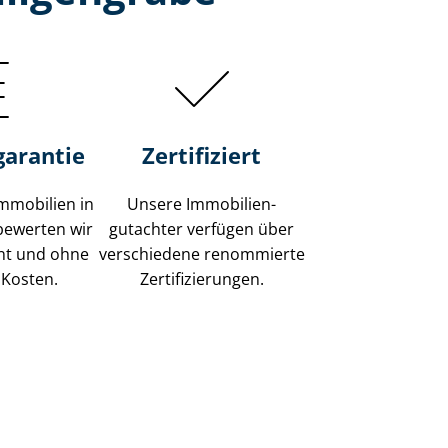
garantie
Zertifiziert
mmobilien in
Unsere Immobilien­
bewerten wir
gutachter verfügen über
ent und ohne
verschiedene renommierte
 Kosten.
Zer­ti­fi­zie­run­gen.