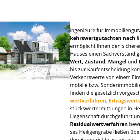
Ingenieure für Im­mo­bi­li­en­gu
kehrs­wert­gut­ach­ten nach 
ermöglicht Ihnen den sicheren
Hauses einen Sach­ver­stän­di­ge
Wert, Zustand, Mängel
und
bis zur Kauf­ent­schei­dung k
Verkehrswerte von einem Einfam
mo­bi­lie bzw. Sonderimmobilie e
finden die gesetzlich vor­ge­sc
wert­ver­fah­ren
,
Er­trags­wert­
stücks­wert­ermitt­lun­gen in 
Liegenschaft durchgeführt und
Re­si­du­al­wert­ver­fah­ren
bewer
ses Heiligengrabe fließen über 
den Bodenrichtwert mit ein.