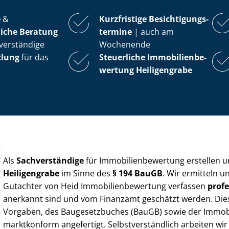
e
&
Kurzfristige Be­sich­ti­gungs­
iche Beratung
ter­mi­ne
| auch am
verständige
Wochenende
tlung
für das
Steuerliche Im­mo­bi­li­en­be­
wer­tung
Heiligengrabe
Als
Sachverständige
für Im­mo­bi­li­en­be­wer­tung erstellen
Heiligengrabe
im Sinne des
§ 194 BauGB
. Wir ermitteln u
Gutachter von Heid Im­mo­bi­li­en­be­wer­tung verfassen
profe
anerkannt sind und vom Finanzamt geschätzt werden. Diese 
Vorgaben, des Baugesetzbuches (BauGB) sowie der Im­mo­bi­l
marktkonform angefertigt. Selbst­ver­ständ­lich arbeiten wi