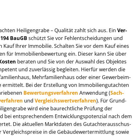
t­ach­ten Heiligengrabe – Qualität zahlt sich aus. Ein
Ver­
§ 194 BauGB
schützt Sie vor Fehl­ent­schei­dun­gen und
 Kauf Ihrer Immobilie. Schalten Sie vor dem Kauf eines
n für Im­mo­bi­li­en­be­wer­tung ein. Dieser kann Sie über
Kosten
beraten und Sie von der Auswahl des Objektes
ompetent und zuverlässig begleiten. Hierfür werden die
ilienhaus, Mehr­fa­mi­li­en­haus oder einer Ge­wer­be­im­
rmittelt. Bei der Erstellung von Im­mo­bi­li­en­gut­ach­ten
hrie­be­nen
Be­wer­tungs­ver­fah­ren
Anwendung (
Sach­
ver­fah­ren
und
Ver­gleichs­wert­ver­fah­ren
). Für Grund­
Heiligengrabe wird eine baurechtliche Prüfung der
 bei entsprechendem Ent­wick­lungs­po­ten­zi­al nach dem
tet. Die aktuellen Marktdaten des Gut­ach­ter­aus­schus­
Ver­gleichs­prei­se in die Ge­bäu­de­wert­ermitt­lung sowie