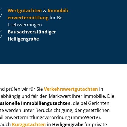
Wertgutachten
&
Im­mo­bi­li­
en­wert­ermitt­lung
für Be­
triebs­ver­mö­gen
Bau­sach­ver­stän­di­ger
Heiligengrabe
 und prüfen wir für Sie
Ver­kehrs­wert­gut­ach­ten
in
nabhängig und fair den Marktwert Ihrer Immobilie. Die
ssionelle Im­mo­bi­li­en­gut­ach­ten
, die bei Gerichten
werden unter Be­rück­sich­ti­gung, der gesetzlichen
i­en­wert­ermitt­lungs­ver­ord­nung (ImmoWertV),
r auch
Kurzgutachten
in
Heiligengrabe
für private