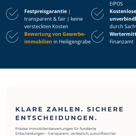
EIPOS
Fest­preis­ga­ran­tie
|
Kostenlos
transparent & fair | keine
unverbindl
versteckten Kosten
durch Sach
Bewertung von Ge­wer­be­
Wertermit
im­mo­bi­li­en
in Heiligengrabe
Finanzamt