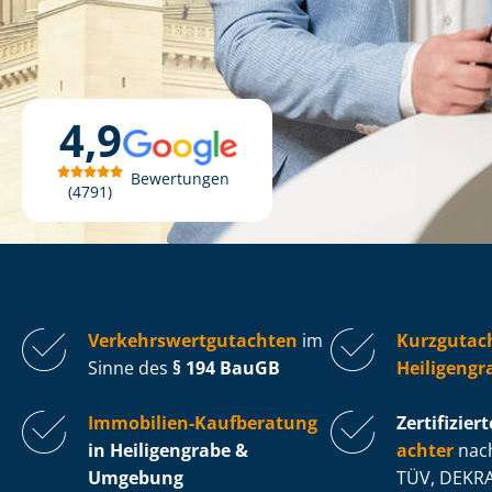
4,9
Bewertungen
4791
Ver­kehrs­wert­gut­ach­ten
im
Kurzgutac
Sinne des
§ 194 BauGB
Heiligengr
Immobilien-Kaufberatung
Zertifiziert
in Heiligengrabe &
ach­ter
nach
Umgebung
TÜV, DEKRA