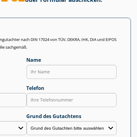
li­en­gut­ach­ter nach DIN 17024 von TÜV, DEKRA, IHK, DIA und EIPOS
lie sachgemäß.
Name
Telefon
Grund des Gutachtens