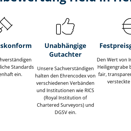
s­konform
Unabhängige
Festpreis​
Gutachter
­ver­stän­di­gen
Den Wert von I
liche Standards
Heiligengrabe 
Unsere Sach­ver­stän­di­gen
nhaft ein.
fair, transpar
halten den Ehrencodex von
versteckte
verschiedenen Verbänden
und Institutionen wie RICS
(Royal Institution of
Chartered Surveyors) und
DGSV ein.