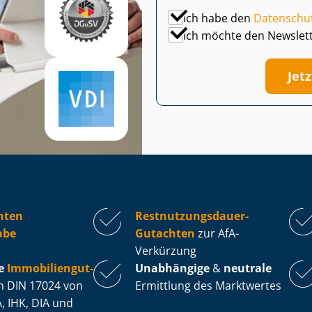
Ich habe den
Datenschu
Ich möchte den Newslet
Jet
hten
Rest­nut­zungs­dau­er-
abe
Gutachten
zur AfA-
Verkürzung
e
Im­mo­bi­li­en­gut­
Unabhängige
&
neutrale
 DIN 17024 von
Ermittlung des Marktwertes
, IHK, DIA und