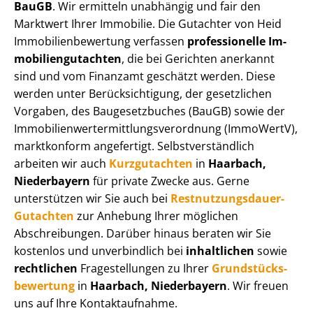
BauGB
. Wir ermitteln unabhängig und fair den
Marktwert Ihrer Immobilie. Die Gutachter von Heid
Im­mo­bi­li­en­be­wer­tung verfassen
professionelle Im­
mo­bi­li­en­gut­ach­ten
, die bei Gerichten anerkannt
sind und vom Finanzamt geschätzt werden. Diese
werden unter Be­rück­sich­ti­gung, der gesetzlichen
Vorgaben, des Baugesetzbuches (BauGB) sowie der
Im­mo­bi­li­en­wert­ermitt­lungs­ver­ord­nung (ImmoWertV),
marktkonform angefertigt. Selbst­ver­ständ­lich
arbeiten wir auch
Kurzgutachten
in
Haarbach,
Niederbayern
für private Zwecke aus. Gerne
unterstützen wir Sie auch bei
Rest­nut­zungs­dau­er-
Gutachten
zur Anhebung Ihrer möglichen
Abschreibungen. Darüber hinaus beraten wir Sie
kostenlos und unverbindlich bei
inhaltlichen
sowie
rechtlichen
Fragestellungen zu Ihrer
Grund­stücks­
be­wer­tung
in
Haarbach, Niederbayern
. Wir freuen
uns auf Ihre Kontaktaufnahme.