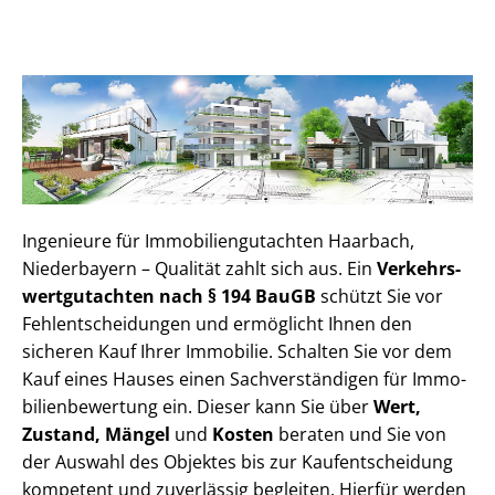
Ingenieure für Im­mo­bi­li­en­gut­ach­ten Haarbach,
Niederbayern – Qualität zahlt sich aus. Ein
Ver­kehrs­
wert­gut­ach­ten nach § 194 BauGB
schützt Sie vor
Fehl­ent­schei­dun­gen und ermöglicht Ihnen den
sicheren Kauf Ihrer Immobilie. Schalten Sie vor dem
Kauf eines Hauses einen Sach­ver­stän­di­gen für Im­mo­
bi­li­en­be­wer­tung ein. Dieser kann Sie über
Wert,
Zustand, Mängel
und
Kosten
beraten und Sie von
der Auswahl des Objektes bis zur Kauf­ent­schei­dung
kompetent und zuverlässig begleiten. Hierfür werden