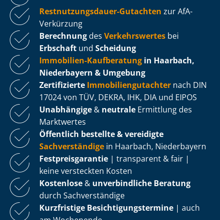
Rest­nut­zungs­dau­er-Gutachten
zur AfA-
Verkürzung
Berechnung
des
Verkehrswertes
bei
Erbschaft
und
Scheidung
Immobilien-Kaufberatung
in Haarbach,
Niederbayern & Umgebung
Zertifizierte
Im­mo­bi­li­en­gut­ach­ter
nach DIN
17024 von TÜV, DEKRA, IHK, DIA und EIPOS
Unabhängige
&
neutrale
Ermittlung des
Marktwertes
Öffentlich bestellte & vereidigte
Sachverständige
in Haarbach, Niederbayern
Fest­preis­ga­ran­tie
| transparent & fair |
keine versteckten Kosten
Kostenlose
&
unverbindliche Beratung
durch Sachverständige
Kurzfristige Be­sich­ti­gungs­ter­mi­ne
| auch
am Wochenende