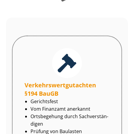
Ver­kehrs­wert­gut­ach­ten
§194 BauGB
Gerichtsfest
Vom Finanzamt anerkannt
Ortsbegehung durch Sach­ver­stän­
di­gen
Prüfung von Baulasten