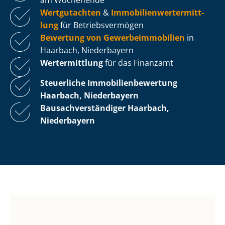
Wertgutachten
&
Im­mo­bi­li­en­wert­ermitt­
lung
für Be­triebs­ver­mö­gen
Bewertung von Ge­wer­be­im­mo­bi­li­en
in
Haarbach, Niederbayern
Wertermittlung
für das Finanzamt
Steuerliche Im­mo­bi­li­en­be­wer­tung
Haarbach, Niederbayern
Bau­sach­ver­stän­di­ger Haarbach,
Niederbayern