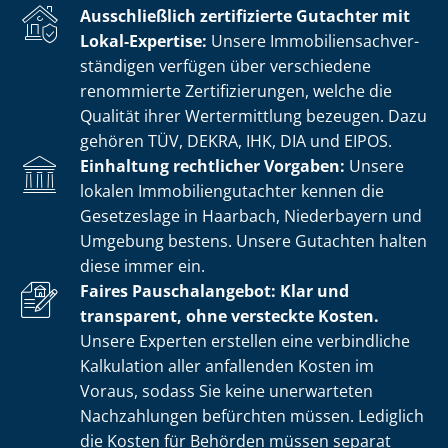
Ausschließlich zertifizierte Gutachter mit
Lokal-Expertise:
Unsere Im­mo­bi­li­en­sach­ver­
stän­di­gen verfügen über verschiedene
renommierte Zer­ti­fi­zie­run­gen, welche die
Qualität ihrer Wertermittlung bezeugen. Dazu
gehören TÜV, DEKRA, IHK, DIA und EIPOS.
Einhaltung rechtlicher Vorgaben:
Unsere
lokalen Im­mo­bi­li­en­gut­ach­ter kennen die
Gesetzeslage in Haarbach, Niederbayern und
Umgebung bestens. Unsere Gutachten halten
diese immer ein.
Faires Pauschalangebot: Klar und
transparent, ohne versteckte Kosten.
Unsere Experten erstellen eine verbindliche
Kalkulation aller anfallenden Kosten im
Voraus, sodass Sie keine unerwarteten
Nachzahlungen befürchten müssen. Lediglich
die Kosten für Behörden müssen separat