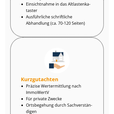
Einsichtnahme in das Alt­las­ten­ka­
tas­ter
Ausführliche schriftliche
Abhandlung (ca. 70-120 Seiten)
Kurzgutachten
Präzise Wertermittlung nach
ImmoWertV
Für private Zwecke
Ortsbegehung durch Sach­ver­stän­
di­gen