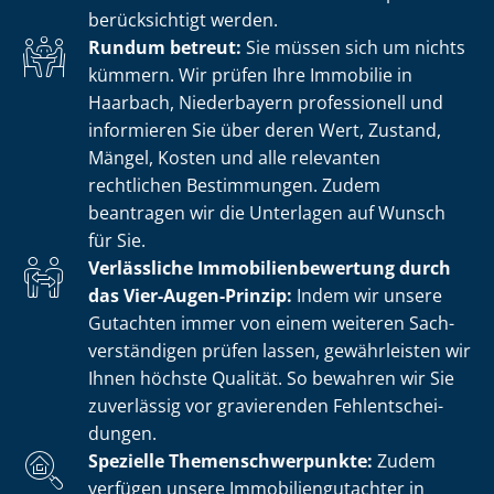
berücksichtigt werden.
Rundum betreut:
Sie müssen sich um nichts
kümmern. Wir prüfen Ihre Immobilie in
Haarbach, Niederbayern professionell und
informieren Sie über deren Wert, Zustand,
Mängel, Kosten und alle relevanten
rechtlichen Bestimmungen. Zudem
beantragen wir die Unterlagen auf Wunsch
für Sie.
Verlässliche Im­mo­bi­li­en­be­wer­tung durch
das Vier-Augen-Prinzip:
Indem wir unsere
Gutachten immer von einem weiteren Sach­
ver­stän­di­gen prüfen lassen, gewährleisten wir
Ihnen höchste Qualität. So bewahren wir Sie
zuverlässig vor gravierenden Fehl­ent­schei­
dun­gen.
Spezielle The­men­schwer­punk­te:
Zudem
verfügen unsere Im­mo­bi­li­en­gut­ach­ter in