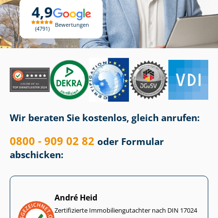
4,9
Bewertungen
4791
Wir beraten Sie kostenlos, gleich anrufen:
0800 - 909 02 82
oder Formular
abschicken:
André Heid
Zertifizierte Im­mo­bi­li­en­gut­ach­ter nach DIN 17024