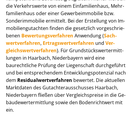
die Verkehrswerte von einem Einfamilienhaus, Mehr­
fa­mi­li­en­haus oder einer Ge­wer­be­im­mo­bi­lie bzw.
Sonderimmobilie ermittelt. Bei der Erstellung von Im­
mo­bi­li­en­gut­ach­ten finden die gesetzlich vor­ge­schrie­
be­nen
Be­wer­tungs­ver­fah­ren
Anwendung (
Sach­
wert­ver­fah­ren
,
Er­trags­wert­ver­fah­ren
und
Ver­
gleichs­wert­ver­fah­ren
). Für Grund­stücks­wert­ermitt­
lun­gen in Haarbach, Niederbayern wird eine
baurechtliche Prüfung der Liegenschaft durchgeführt
und bei entsprechendem Ent­wick­lungs­po­ten­zi­al nach
dem
Re­si­du­al­wert­ver­fah­ren
bewertet. Die aktuellen
Marktdaten des Gut­ach­ter­aus­schus­ses Haarbach,
Niederbayern fließen über Ver­gleichs­prei­se in die Ge­
bäu­de­wert­ermitt­lung sowie den Bodenrichtwert mit
ein.