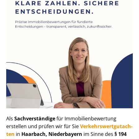
Als
Sachverständige
für Im­mo­bi­li­en­be­wer­tung
erstellen und prüfen wir für Sie
Ver­kehrs­wert­gut­ach­
ten
in
Haarbach, Niederbayern
im Sinne des
§ 194