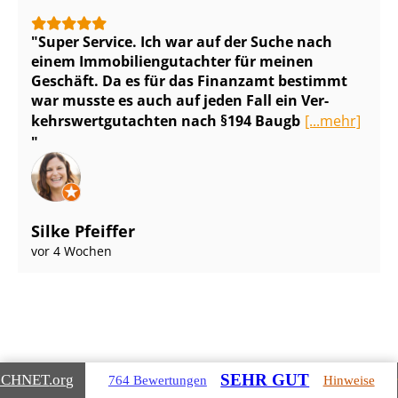
Super Service. Ich war auf der Suche nach
einem Im­mo­bi­li­en­gut­ach­ter für meinen
Geschäft. Da es für das Finanzamt bestimmt
war musste es auch auf jeden Fall ein Ver­
kehrs­wert­gut­ach­ten nach §194 Baugb
[...mehr]
Silke Pfeiffer
vor 4 Wochen
SEHR GUT
ICHNET
.org
764 Bewertungen
Hinweise
Gebäudearten, die wir für Sie