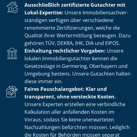
Ausschließlich zertifizierte Gutachter mit
Lokal-Expertise:
Unsere Im­mo­bi­li­en­sach­ver­
stän­di­gen verfügen über verschiedene
renommierte Zer­ti­fi­zie­run­gen, welche die
Qualität ihrer Wertermittlung bezeugen. Dazu
gehören TÜV, DEKRA, IHK, DIA und EIPOS.
Einhaltung rechtlicher Vorgaben:
Unsere
lokalen Im­mo­bi­li­en­gut­ach­ter kennen die
Gesetzeslage in Germering, Oberbayern und
Umgebung bestens. Unsere Gutachten halten
diese immer ein.
Faires Pauschalangebot: Klar und
transparent, ohne versteckte Kosten.
Unsere Experten erstellen eine verbindliche
Kalkulation aller anfallenden Kosten im
Voraus, sodass Sie keine unerwarteten
Nachzahlungen befürchten müssen. Lediglich
die Kosten für Behörden müssen separat