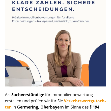
Als
Sachverständige
für Im­mo­bi­li­en­be­wer­tung
erstellen und prüfen wir für Sie
Ver­kehrs­wert­gut­ach­
ten
in
Germering, Oberbayern
im Sinne des
§ 194