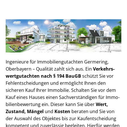
Ingenieure für Im­mo­bi­li­en­gut­ach­ten Germering,
Oberbayern – Qualität zahlt sich aus. Ein
Ver­kehrs­
wert­gut­ach­ten nach § 194 BauGB
schützt Sie vor
Fehl­ent­schei­dun­gen und ermöglicht Ihnen den
sicheren Kauf Ihrer Immobilie. Schalten Sie vor dem
Kauf eines Hauses einen Sach­ver­stän­di­gen für Im­mo­
bi­li­en­be­wer­tung ein. Dieser kann Sie über
Wert,
Zustand, Mängel
und
Kosten
beraten und Sie von
der Auswahl des Objektes bis zur Kauf­ent­schei­dung
kompetent und zuverlässig begleiten. Hierfür werden