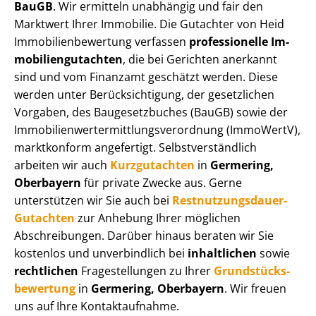
BauGB
. Wir ermitteln unabhängig und fair den
Marktwert Ihrer Immobilie. Die Gutachter von Heid
Im­mo­bi­li­en­be­wer­tung verfassen
professionelle Im­
mo­bi­li­en­gut­ach­ten
, die bei Gerichten anerkannt
sind und vom Finanzamt geschätzt werden. Diese
werden unter Be­rück­sich­ti­gung, der gesetzlichen
Vorgaben, des Baugesetzbuches (BauGB) sowie der
Im­mo­bi­li­en­wert­ermitt­lungs­ver­ord­nung (ImmoWertV),
marktkonform angefertigt. Selbst­ver­ständ­lich
arbeiten wir auch
Kurzgutachten
in
Germering,
Oberbayern
für private Zwecke aus. Gerne
unterstützen wir Sie auch bei
Rest­nut­zungs­dau­er-
Gutachten
zur Anhebung Ihrer möglichen
Abschreibungen. Darüber hinaus beraten wir Sie
kostenlos und unverbindlich bei
inhaltlichen
sowie
rechtlichen
Fragestellungen zu Ihrer
Grund­stücks­
be­wer­tung
in
Germering, Oberbayern
. Wir freuen
uns auf Ihre Kontaktaufnahme.