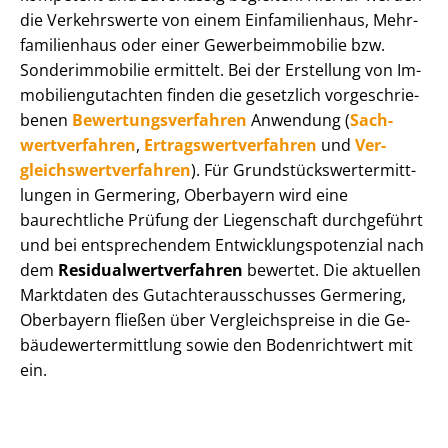
die Verkehrswerte von einem Einfamilienhaus, Mehr­
fa­mi­li­en­haus oder einer Ge­wer­be­im­mo­bi­lie bzw.
Sonderimmobilie ermittelt. Bei der Erstellung von Im­
mo­bi­li­en­gut­ach­ten finden die gesetzlich vor­ge­schrie­
be­nen
Be­wer­tungs­ver­fah­ren
Anwendung (
Sach­
wert­ver­fah­ren
,
Er­trags­wert­ver­fah­ren
und
Ver­
gleichs­wert­ver­fah­ren
). Für Grund­stücks­wert­ermitt­
lun­gen in Germering, Oberbayern wird eine
baurechtliche Prüfung der Liegenschaft durchgeführt
und bei entsprechendem Ent­wick­lungs­po­ten­zi­al nach
dem
Re­si­du­al­wert­ver­fah­ren
bewertet. Die aktuellen
Marktdaten des Gut­ach­ter­aus­schus­ses Germering,
Oberbayern fließen über Ver­gleichs­prei­se in die Ge­
bäu­de­wert­ermitt­lung sowie den Bodenrichtwert mit
ein.