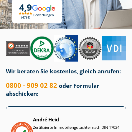
4,9
Bewertungen
4791
Wir beraten Sie kostenlos, gleich anrufen:
0800 - 909 02 82
oder Formular
abschicken:
André Heid
Zertifizierte Im­mo­bi­li­en­gut­ach­ter nach DIN 17024