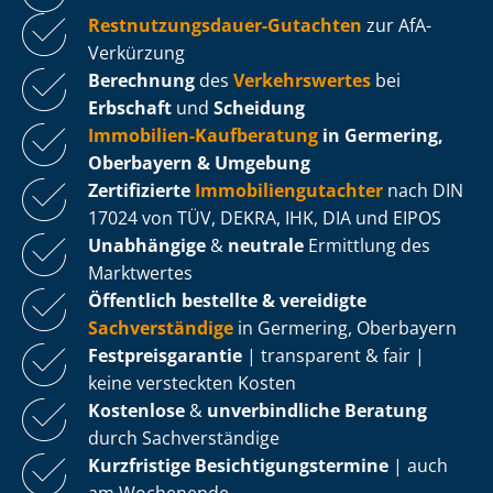
Rest­nut­zungs­dau­er-Gutachten
zur AfA-
Verkürzung
Berechnung
des
Verkehrswertes
bei
Erbschaft
und
Scheidung
Immobilien-Kaufberatung
in Germering,
Oberbayern & Umgebung
Zertifizierte
Im­mo­bi­li­en­gut­ach­ter
nach DIN
17024 von TÜV, DEKRA, IHK, DIA und EIPOS
Unabhängige
&
neutrale
Ermittlung des
Marktwertes
Öffentlich bestellte & vereidigte
Sachverständige
in Germering, Oberbayern
Fest­preis­ga­ran­tie
| transparent & fair |
keine versteckten Kosten
Kostenlose
&
unverbindliche Beratung
durch Sachverständige
Kurzfristige Be­sich­ti­gungs­ter­mi­ne
| auch
am Wochenende