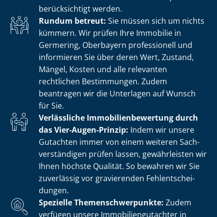
berücksichtigt werden.
Rundum betreut:
Sie müssen sich um nichts
kümmern. Wir prüfen Ihre Immobilie in
Germering, Oberbayern professionell und
informieren Sie über deren Wert, Zustand,
Mängel, Kosten und alle relevanten
rechtlichen Bestimmungen. Zudem
beantragen wir die Unterlagen auf Wunsch
für Sie.
Verlässliche Im­mo­bi­li­en­be­wer­tung durch
das Vier-Augen-Prinzip:
Indem wir unsere
Gutachten immer von einem weiteren Sach­
ver­stän­di­gen prüfen lassen, gewährleisten wir
Ihnen höchste Qualität. So bewahren wir Sie
zuverlässig vor gravierenden Fehl­ent­schei­
dun­gen.
Spezielle The­men­schwer­punk­te:
Zudem
verfügen unsere Im­mo­bi­li­en­gut­ach­ter in