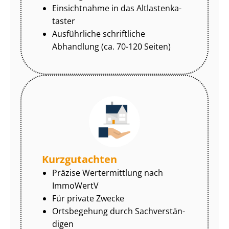
Einsichtnahme in das Alt­las­ten­ka­
tas­ter
Ausführliche schriftliche
Abhandlung (ca. 70-120 Seiten)
Kurzgutachten
Präzise Wertermittlung nach
ImmoWertV
Für private Zwecke
Ortsbegehung durch Sach­ver­stän­
di­gen