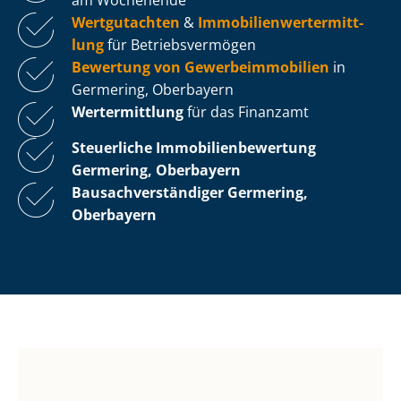
Wertgutachten
&
Im­mo­bi­li­en­wert­ermitt­
lung
für Be­triebs­ver­mö­gen
Bewertung von Ge­wer­be­im­mo­bi­li­en
in
Germering, Oberbayern
Wertermittlung
für das Finanzamt
Steuerliche Im­mo­bi­li­en­be­wer­tung
Germering, Oberbayern
Bau­sach­ver­stän­di­ger Germering,
Oberbayern