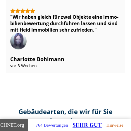
Wir haben gleich für zwei Objekte eine Im­mo­
bi­li­en­be­wer­tung durchführen lassen und sind
mit Heid Immobilien sehr zufrieden.
Charlotte Bohlmann
vor 3 Wochen
Gebäudearten, die wir für Sie
bewerten
SEHR GUT
ICHNET
.org
764 Bewertungen
Hinweise