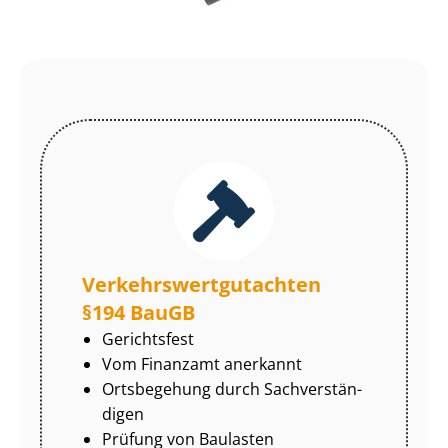
Ver­kehrs­wert­gut­ach­ten
§194 BauGB
Gerichtsfest
Vom Finanzamt anerkannt
Ortsbegehung durch Sach­ver­stän­
di­gen
Prüfung von Baulasten