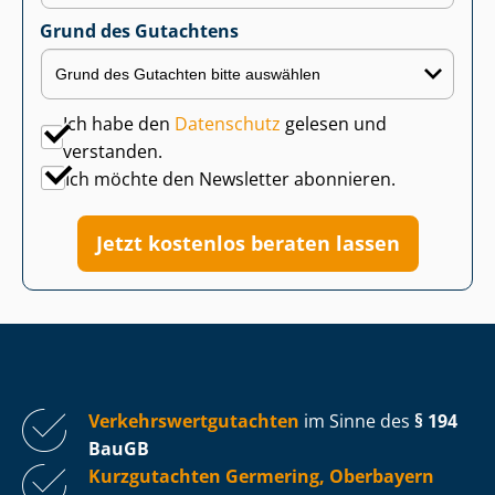
Grund des Gutachtens
Ich habe den
Datenschutz
gelesen und
verstanden.
Ich möchte den Newsletter abonnieren.
Jetzt kostenlos beraten lassen
Ver­kehrs­wert­gut­ach­ten
im Sinne des
§ 194
BauGB
Kurzgutachten Germering, Oberbayern