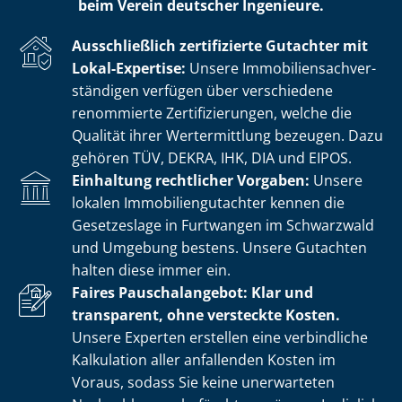
beim Verein deutscher Ingenieure.
Ausschließlich zertifizierte Gutachter mit
Lokal-Expertise:
Unsere Im­mo­bi­li­en­sach­ver­
stän­di­gen verfügen über verschiedene
renommierte Zer­ti­fi­zie­run­gen, welche die
Qualität ihrer Wertermittlung bezeugen. Dazu
gehören TÜV, DEKRA, IHK, DIA und EIPOS.
Einhaltung rechtlicher Vorgaben:
Unsere
lokalen Im­mo­bi­li­en­gut­ach­ter kennen die
Gesetzeslage in Furtwangen im Schwarzwald
und Umgebung bestens. Unsere Gutachten
halten diese immer ein.
Faires Pauschalangebot: Klar und
transparent, ohne versteckte Kosten.
Unsere Experten erstellen eine verbindliche
Kalkulation aller anfallenden Kosten im
Voraus, sodass Sie keine unerwarteten