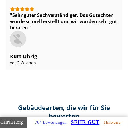
Sehr guter Sach­ver­stän­di­ger. Das Gutachten
wurde schnell erstellt und wir wurden sehr gut
beraten.
Kurt Uhrig
vor 2 Wochen
Gebäudearten, die wir für Sie
bewerten
SEHR GUT
ICHNET
.org
764 Bewertungen
Hinweise