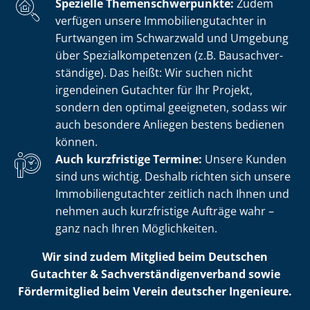
Spezielle The­men­schwer­punk­te:
Zudem
verfügen unsere Im­mo­bi­li­en­gut­ach­ter in
Furtwangen im Schwarzwald und Umgebung
über Spe­zi­al­kom­pe­ten­zen (z.B. Bau­sach­ver­
stän­di­ge). Das heißt: Wir suchen nicht
irgendeinen Gutachter für Ihr Projekt,
sondern den optimal geeigneten, sodass wir
auch besondere Anliegen bestens bedienen
können.
Auch kurzfristige Termine:
Unsere Kunden
sind uns wichtig. Deshalb richten sich unsere
Im­mo­bi­li­en­gut­ach­ter zeitlich nach Ihnen und
nehmen auch kurzfristige Aufträge wahr –
ganz nach Ihren Möglichkeiten.
Wir sind zudem Mitglied beim Deutschen
Gutachter & Sach­ver­stän­di­gen­ver­band sowie
Fördermitglied beim Verein deutscher Ingenieure.