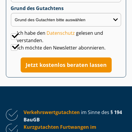
Grund des Gutachtens
Ich habe den
Datenschutz
gelesen und
verstanden.
Ich möchte den Newsletter abonnieren.
Jetzt kostenlos beraten lassen
Ver­kehrs­wert­gut­ach­ten
im Sinne des
§ 194
BauGB
Kurzgutachten Furtwangen im