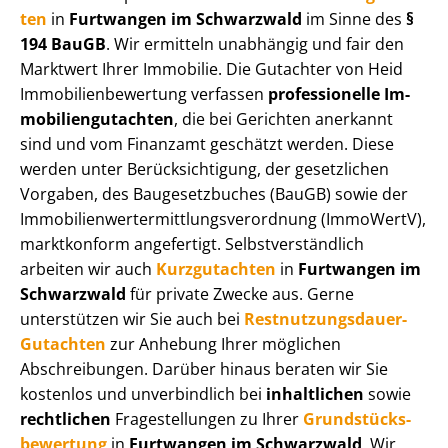
ten
in
Furtwangen im Schwarzwald
im Sinne des
§
194 BauGB
. Wir ermitteln unabhängig und fair den
Marktwert Ihrer Immobilie. Die Gutachter von Heid
Im­mo­bi­li­en­be­wer­tung verfassen
professionelle Im­
mo­bi­li­en­gut­ach­ten
, die bei Gerichten anerkannt
sind und vom Finanzamt geschätzt werden. Diese
werden unter Be­rück­sich­ti­gung, der gesetzlichen
Vorgaben, des Baugesetzbuches (BauGB) sowie der
Im­mo­bi­li­en­wert­ermitt­lungs­ver­ord­nung (ImmoWertV),
marktkonform angefertigt. Selbst­ver­ständ­lich
arbeiten wir auch
Kurzgutachten
in
Furtwangen im
Schwarzwald
für private Zwecke aus. Gerne
unterstützen wir Sie auch bei
Rest­nut­zungs­dau­er-
Gutachten
zur Anhebung Ihrer möglichen
Abschreibungen. Darüber hinaus beraten wir Sie
kostenlos und unverbindlich bei
inhaltlichen
sowie
rechtlichen
Fragestellungen zu Ihrer
Grund­stücks­
be­wer­tung
in
Furtwangen im Schwarzwald
. Wir