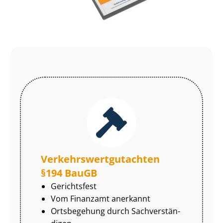
Ver­kehrs­wert­gut­ach­ten
§194 BauGB
Gerichtsfest
Vom Finanzamt anerkannt
Ortsbegehung durch Sach­ver­stän­