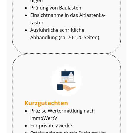
di­gen
Prüfung von Baulasten
Einsichtnahme in das Alt­las­ten­ka­
tas­ter
Ausführliche schriftliche
Abhandlung (ca. 70-120 Seiten)
Kurzgutachten
Präzise Wertermittlung nach
ImmoWertV
Für private Zwecke
Ortsbegehung durch Sach­ver­stän­