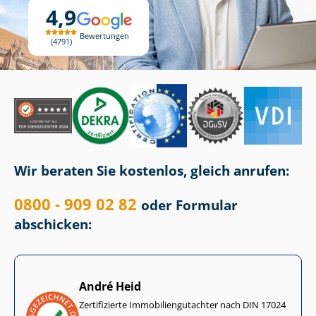
4,9
Bewertungen
4791
Wir beraten Sie kostenlos, gleich anrufen:
0800 - 909 02 82
oder Formular
abschicken:
André Heid
Zertifizierte Im­mo­bi­li­en­gut­ach­ter nach DIN 17024