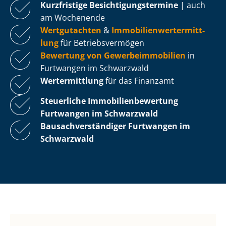
Kurzfristige Be­sich­ti­gungs­ter­mi­ne
| auch
am Wochenende
Wertgutachten
&
Im­mo­bi­li­en­wert­ermitt­
lung
für Be­triebs­ver­mö­gen
Bewertung von Ge­wer­be­im­mo­bi­li­en
in
Furtwangen im Schwarzwald
Wertermittlung
für das Finanzamt
Steuerliche Im­mo­bi­li­en­be­wer­tung
Furtwangen im Schwarzwald
Bau­sach­ver­stän­di­ger Furtwangen im
Schwarzwald