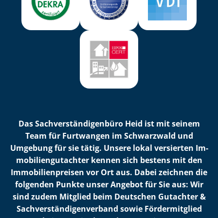
Das Sach­ver­stän­di­gen­bü­ro Heid ist mit seinem
Team für Furtwangen im Schwarzwald und
Umgebung für sie tätig. Unsere lokal versierten Im­
mo­bi­li­en­gut­ach­ter kennen sich bestens mit den
Im­mo­bi­li­en­prei­sen vor Ort aus. Dabei zeichnen die
folgenden Punkte unser Angebot für Sie aus: Wir
sind zudem Mitglied beim Deutschen Gutachter &
Sach­ver­stän­di­gen­ver­band sowie Fördermitglied