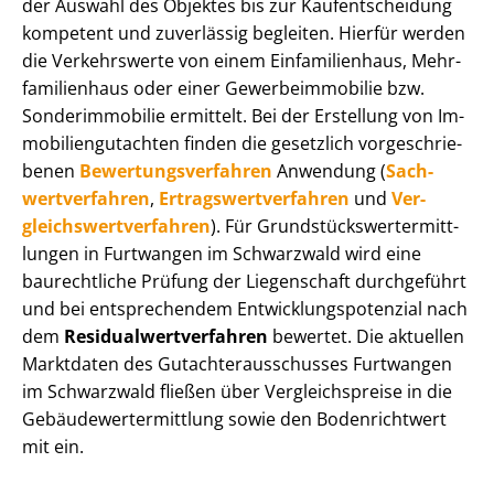
der Auswahl des Objektes bis zur Kauf­ent­schei­dung
kompetent und zuverlässig begleiten. Hierfür werden
die Verkehrswerte von einem Einfamilienhaus, Mehr­
fa­mi­li­en­haus oder einer Ge­wer­be­im­mo­bi­lie bzw.
Sonderimmobilie ermittelt. Bei der Erstellung von Im­
mo­bi­li­en­gut­ach­ten finden die gesetzlich vor­ge­schrie­
be­nen
Be­wer­tungs­ver­fah­ren
Anwendung (
Sach­
wert­ver­fah­ren
,
Er­trags­wert­ver­fah­ren
und
Ver­
gleichs­wert­ver­fah­ren
). Für Grund­stücks­wert­ermitt­
lun­gen in Furtwangen im Schwarzwald wird eine
baurechtliche Prüfung der Liegenschaft durchgeführt
und bei entsprechendem Ent­wick­lungs­po­ten­zi­al nach
dem
Re­si­du­al­wert­ver­fah­ren
bewertet. Die aktuellen
Marktdaten des Gut­ach­ter­aus­schus­ses Furtwangen
im Schwarzwald fließen über Ver­gleichs­prei­se in die
Ge­bäu­de­wert­ermitt­lung sowie den Bodenrichtwert
mit ein.