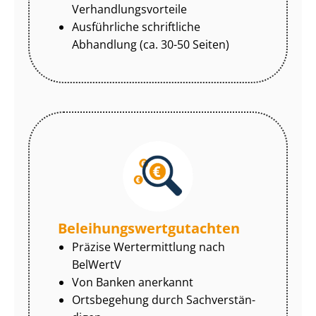
Ver­hand­lungs­vor­tei­le
Ausführliche schriftliche
Abhandlung (ca. 30-50 Seiten)
Be­lei­hungs­wert­gut­ach­ten
Präzise Wertermittlung nach
BelWertV
Von Banken anerkannt
Ortsbegehung durch Sach­ver­stän­