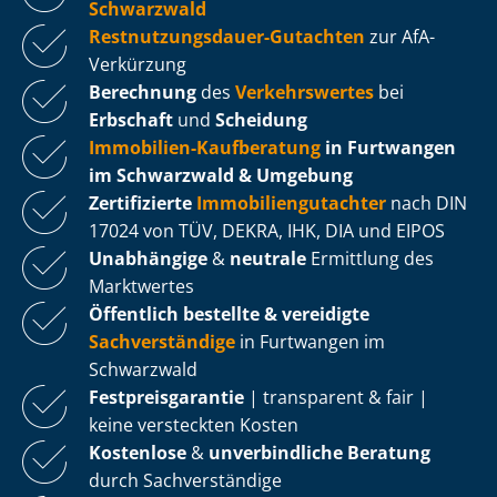
Schwarzwald
Rest­nut­zungs­dau­er-Gutachten
zur AfA-
Verkürzung
Berechnung
des
Verkehrswertes
bei
Erbschaft
und
Scheidung
Immobilien-Kaufberatung
in Furtwangen
im Schwarzwald & Umgebung
Zertifizierte
Im­mo­bi­li­en­gut­ach­ter
nach DIN
17024 von TÜV, DEKRA, IHK, DIA und EIPOS
Unabhängige
&
neutrale
Ermittlung des
Marktwertes
Öffentlich bestellte & vereidigte
Sachverständige
in Furtwangen im
Schwarzwald
Fest­preis­ga­ran­tie
| transparent & fair |
keine versteckten Kosten
Kostenlose
&
unverbindliche Beratung
durch Sachverständige