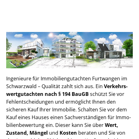
Ingenieure für Im­mo­bi­li­en­gut­ach­ten Furtwangen im
Schwarzwald – Qualität zahlt sich aus. Ein
Ver­kehrs­
wert­gut­ach­ten nach § 194 BauGB
schützt Sie vor
Fehl­ent­schei­dun­gen und ermöglicht Ihnen den
sicheren Kauf Ihrer Immobilie. Schalten Sie vor dem
Kauf eines Hauses einen Sach­ver­stän­di­gen für Im­mo­
bi­li­en­be­wer­tung ein. Dieser kann Sie über
Wert,
Zustand, Mängel
und
Kosten
beraten und Sie von